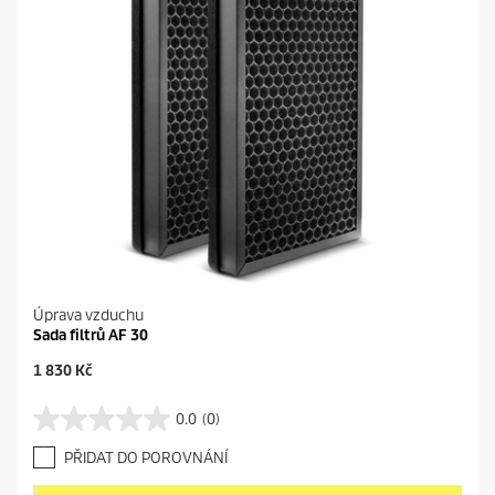
Úprava vzduchu
Sada filtrů AF 30
C
1 830 Kč
u
r
0.0
(0)
0
r
.
e
PŘIDAT DO POROVNÁNÍ
0
n
z
t