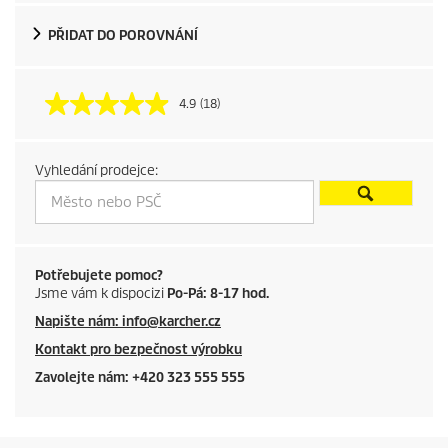
d
PŘIDAT DO POROVNÁNÍ
u
4.9
(18)
c
t
Vyhledání prodejce:
p
r
i
Potřebujete pomoc?
Jsme vám k dispocizi
Po-Pá: 8-17 hod.
c
Napište nám: info@karcher.cz
Kontakt pro bezpečnost výrobku
e
Zavolejte nám: +420 323 555 555