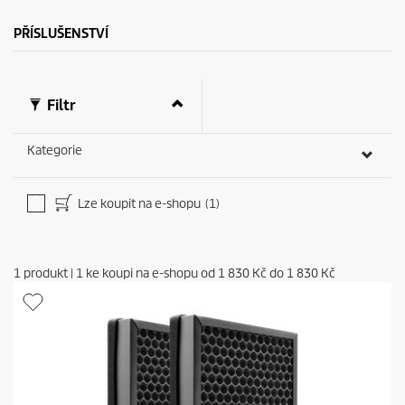
c
o
n
PŘÍSLUŠENSTVÍ
d
s
Filtr
Kategorie
Lze koupit na e-shopu
(1)
1
produkt
|
1
ke koupi na e-shopu od
1 830 Kč
do
1 830 Kč