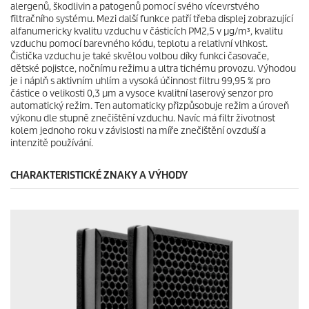
alergenů, škodlivin a patogenů pomocí svého vícevrstvého
filtračního systému. Mezi další funkce patří třeba displej zobrazující
alfanumericky kvalitu vzduchu v částicích PM2,5 v µg/m³, kvalitu
vzduchu pomocí barevného kódu, teplotu a relativní vlhkost.
Čistička vzduchu je také skvělou volbou díky funkci časovače,
dětské pojistce, nočnímu režimu a ultra tichému provozu. Výhodou
je i náplň s aktivním uhlím a vysoká účinnost filtru 99,95 % pro
částice o velikosti 0,3 µm a vysoce kvalitní laserový senzor pro
automatický režim. Ten automaticky přizpůsobuje režim a úroveň
výkonu dle stupně znečištění vzduchu. Navíc má filtr životnost
kolem jednoho roku v závislosti na míře znečištění ovzduší a
intenzitě používání.
CHARAKTERISTICKÉ ZNAKY A VÝHODY