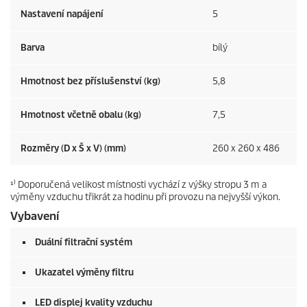
Nastavení napájení
5
Barva
bílý
Hmotnost bez příslušenství (kg)
5,8
Hmotnost včetně obalu (kg)
7,5
Rozměry (D x Š x V) (mm)
260 x 260 x 486
¹⁾ Doporučená velikost místnosti vychází z výšky stropu 3 m a
výměny vzduchu třikrát za hodinu při provozu na nejvyšší výkon.
Vybavení
Duální filtrační systém
Ukazatel výměny filtru
LED displej kvality vzduchu