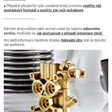
● Případně přeskočte výše uvedené kroky a rovnou
vyplňte náš
poptávkový formulář a popište zde svůj požadavek
.
_____________________
Kärcher stroj můžete také nechat zaslat do našeho
odborného
servisu
. Podívejte se,
jak postupovat v případě reklamace zboží
.
Pro další informace navštivte stránku
Náhradní díly
, kde se dozvíte
vše potřebné.