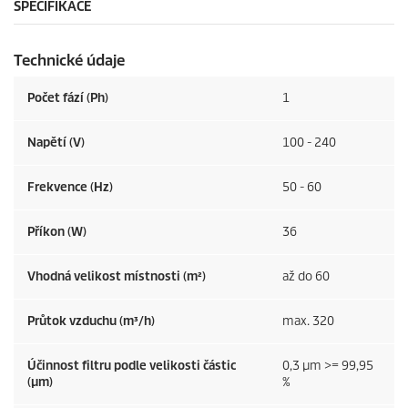
SPECIFIKACE
Technické údaje
Počet fází (Ph)
1
Napětí (V)
100 - 240
Frekvence (
Hz
)
50 - 60
Příkon (W)
36
Vhodná velikost místnosti (m²)
až do 60
Průtok vzduchu (m³/h)
max. 320
Účinnost filtru podle velikosti částic
0,3 µm >= 99,95
(µm)
%