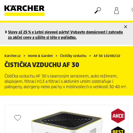
Nákupní košík
Seznam oblíbených produktů
Slevy až 25 % v Letní slevové párty! Vybavte domácnost i zahradu
za akční ceny a užijte si léto v pořádku.
Karcher.cz
Home & Garden
Čističky vzduchu
AF 30 10248210
ČISTIČKA VZDUCHU AF 30
Čistička vzduchu AF 30 s laserovým senzorem, auto režimem,
displejem, filtrací H13 a filtrací s aktivním uhlím odstraňuje i
patogeny, alergeny nebo pachy v místnostech o velikosti 30-40 m².