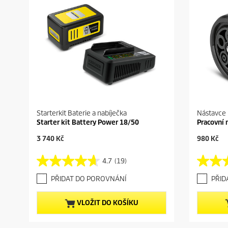
Starterkit Baterie a nabíječka
Nástavce
Starter kit Battery Power 18/50
Pracovní 
C
C
3 740 Kč
980 Kč
u
u
r
r
4.7
(19)
4
5
r
r
.
.
e
e
PŘIDAT DO POROVNÁNÍ
PŘID
7
0
n
n
z
z
t
t
5
5
p
p
VLOŽIT DO KOŠÍKU
h
h
r
r
v
v
o
o