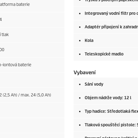
latforma baterie
Integrovaný vodní filtr pro
4
Adaptér připojení k zahradn
 tlak
Kola
00
Teleskopické madlo
m-iontová baterie
Vybavení
Sání vody
 (2,5 Ah) / max. 24 (5,0 Ah)
Objem nádrže vody: 12 l
Typ hadice: Středotlaká flex
Tlaková spouštěcí pistole: 