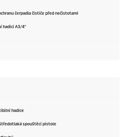
 ochranu čerpadla čističe před nečistotami
í hadici A3/4"
ibilní hadice
Středotlaká spouštěcí pistole