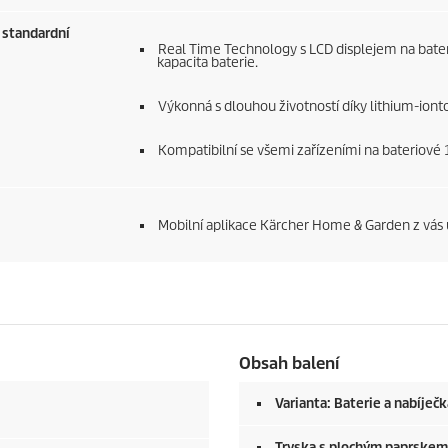
 standardní
Real Time Technology s LCD displejem na baterii
kapacita baterie.
Výkonná s dlouhou životností díky lithium-ion
Kompatibilní se všemi zařízeními na bateriové
Mobilní aplikace Kärcher Home & Garden z vás u
Obsah balení
Varianta: Baterie a nabíječ
Tryska s plochým paprskem