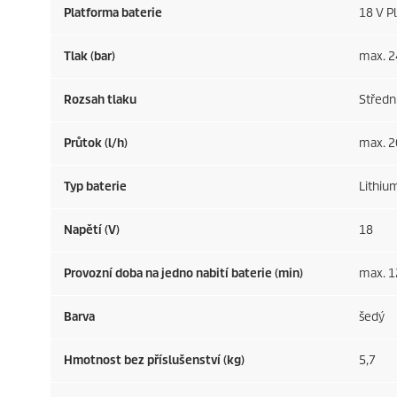
Platforma baterie
18 V P
Tlak (bar)
max. 2
Rozsah tlaku
Střední
Průtok (l/h)
max. 2
Typ baterie
Lithiu
Napětí (V)
18
Provozní doba na jedno nabití baterie (min)
max. 12
Barva
šedý
Hmotnost bez příslušenství (kg)
5,7