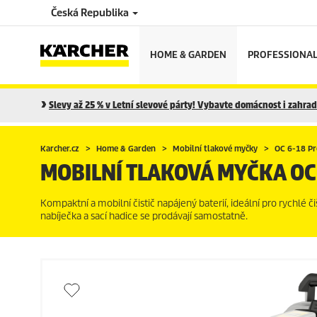
Česká Republika
HOME & GARDEN
PROFESSIONA
Slevy až 25 % v Letní slevové párty! Vybavte domácnost i zahradu
Karcher.cz
Home & Garden
Mobilní tlakové myčky
OC 6-18 P
MOBILNÍ TLAKOVÁ MYČKA OC
Kompaktní a mobilní čistič napájený baterií, ideální pro rychlé č
nabíječka a sací hadice se prodávají samostatně.