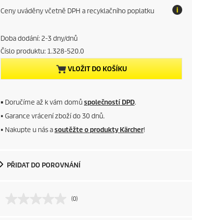
c
Ceny uváděny včetně DPH a recyklačního poplatku
o
r
t
a
r
x
Doba dodání: 2-3 dny/dnů
Číslo produktu:
1.328-520.0
e
VLOŽIT DO KOŠÍKU
n
t
■
Doručíme až k vám domů
společností DPD
.
p
■ Garance vrácení zboží do 30 dnů.
■ Nakupte u nás a
soutěžte o produkty Kärcher
!
r
o
PŘIDAT DO POROVNÁNÍ
d
u
(0)