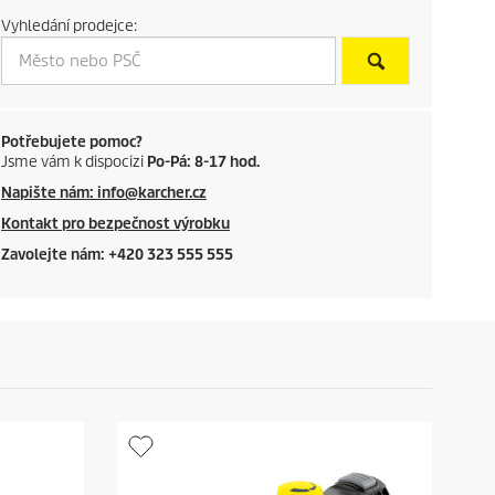
c
Vyhledání prodejce:
t
p
r
Potřebujete pomoc?
Jsme vám k dispocizi
Po-Pá: 8-17 hod.
i
Napište nám: info@karcher.cz
c
Kontakt pro bezpečnost výrobku
Zavolejte nám: +420 323 555 555
e