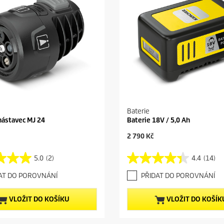
Baterie
nástavec MJ 24
Baterie 18V / 5,0 Ah
C
2 790 Kč
u
r
5.0
(2)
4.4
(14)
4
r
.
e
AT DO POROVNÁNÍ
PŘIDAT DO POROVNÁNÍ
4
n
z
t
5
p
VLOŽIT DO KOŠÍKU
VLOŽIT DO KOŠÍK
h
r
v
o