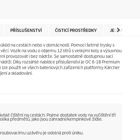
ě
d
z
u
d
c
i
t
č
p
e
r
PŘÍSLUŠENSTVÍ
ČISTICÍ PROSTŘEDKY
JEDNA BATERI
k
i
.
c
ý úklid na cestách nebo v domácnosti. Pomocí šetrné trysky s
2
e
ěcí. Vozík na vodu o objemu 12 litrů s velkými koly a výsuvnou
r
řízení provozovat i bez nádrže. Se samostatně dostupnou sací
e
k nádrži. Díky rozsáhlé nabídce příslušenství je OC 6-18 Premium
c
) lze použít ve všech bateriových zařízeních platformy Kärcher
e
jení a skladování.
n
z
í
slé čištění na cestách. Pojme dostatek vody na vyčištění tří
kolika předmětů, jako jsou zahradní/kempinkové židle.
 šroubovacímu uzávěru je odolná proti úniku.