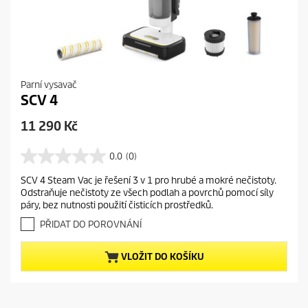
Parní vysavač
SCV 4
C
11 290 Kč
u
r
0.0
(0)
0
r
.
SCV 4 Steam Vac je řešení 3 v 1 pro hrubé a mokré nečistoty.
e
0
Odstraňuje nečistoty ze všech podlah a povrchů pomocí síly
z
n
páry, bez nutnosti použití čisticích prostředků.
5
t
h
PŘIDAT DO POROVNÁNÍ
p
v
r
ě
VLOŽIT DO KOŠÍKU
o
z
d
d
i
u
č
c