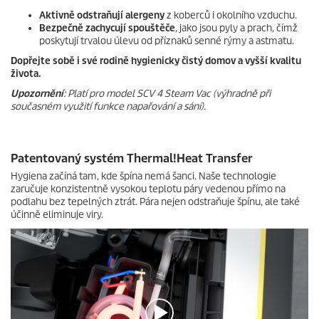
Aktivně odstraňují alergeny
z koberců i okolního vzduchu.
Bezpečně zachycují spouštěče
, jako jsou pyly a prach, čímž
poskytují trvalou úlevu od příznaků senné rýmy a astmatu.
Dopřejte sobě i své rodině hygienicky čistý domov a vyšší kvalitu
života.
Upozornění
: Platí pro model SCV 4 Steam Vac (výhradně při
současném využití funkce napařování a sání).
Patentovaný systém Thermal!Heat Transfer
Hygiena začíná tam, kde špína nemá šanci. Naše technologie
zaručuje konzistentně vysokou teplotu páry vedenou přímo na
podlahu bez tepelných ztrát. Pára nejen odstraňuje špínu, ale také
účinně eliminuje viry.