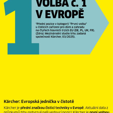
e
n
z
í
Kärcher: Evropská jednička v čistotě
Kärcher je
přední značkou čisticí techniky v Evropě
. Aktuální data z
průzkumů trhu potvrzují naši vedoucí pozici: Kärcher je
první volbou