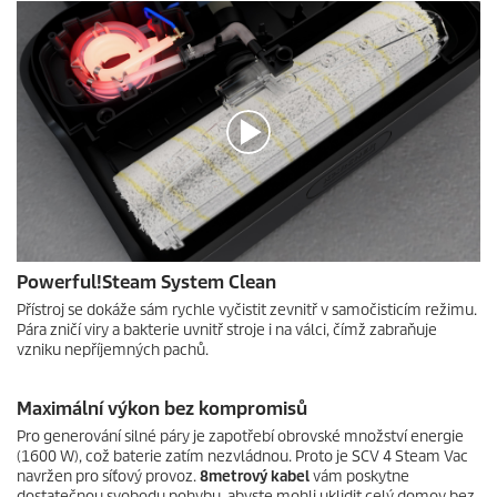
e
c
o
n
d
s
o
f
0
s
e
c
o
n
d
0
s
Powerful!Steam System Clean
s
e
Přístroj se dokáže sám rychle vyčistit zevnitř v samočisticím režimu.
c
Pára zničí viry a bakterie uvnitř stroje i na válci, čímž zabraňuje
o
vzniku nepříjemných pachů.
n
d
s
Maximální výkon bez kompromisů
o
f
Pro generování silné páry je zapotřebí obrovské množství energie
0
(1600 W), což baterie zatím nezvládnou. Proto je SCV 4 Steam Vac
s
navržen pro síťový provoz.
8metrový
kabel
vám poskytne
e
dostatečnou svobodu pohybu, abyste mohli uklidit celý domov bez