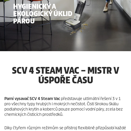
HYGIENICKÝ A
EKOLOGICKÝ ÚKLID
PÁROU
SCV 4 STEAM VAC – MISTR V
ÚSPOŘE ČASU
Parní vysavač SCV 4 Steam Vac
představuje ultimátní řešení 3 v 1
pro všechny typy hrubých i mokrých nečistot. Čistí širokou škálu
podlahových krytin a koberců pouze pomocí vodní páry, zcela bez
chemických čisticích prostředků.
Díky čtyřem různým režimům se přístroj flexibilně přizpůsobí každé