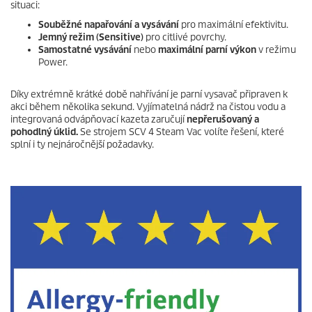
situaci:
Souběžné napařování a vysávání
pro maximální efektivitu.
Jemný režim (Sensitive)
pro citlivé povrchy.
Samostatné vysávání
nebo
maximální
parní
výkon
v režimu
Power.
Díky extrémně krátké době nahřívání je parní vysavač připraven k
akci během několika sekund. Vyjímatelná nádrž na čistou vodu a
integrovaná odvápňovací kazeta zaručují
nepřerušovaný a
pohodlný úklid.
Se strojem SCV 4 Steam Vac volíte řešení, které
splní i ty nejnáročnější požadavky.