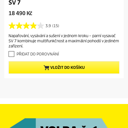
SV 7
C
18 490 Kč
u
r
3.9
(15)
3
r
.
Napařování, vysávání a sušení v jednom kroku – parní vysavač
e
9
SV 7 kombinuje multifunkčnost a maximální pohodlí v jediném
z
n
zařízení.
5
t
h
PŘIDAT DO POROVNÁNÍ
p
v
r
ě
VLOŽIT DO KOŠÍKU
o
z
d
d
i
u
č
c
e
t
k
.
p
1
r
5
i
r
c
e
e
c