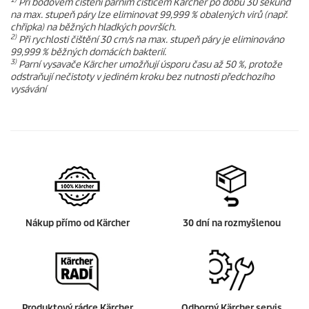
Při bodovém čištění parním čističem Kärcher po dobu 30 sekund
na max. stupeň páry lze eliminovat 99,999 % obalených virů (např.
chřipka) na běžných hladkých površích.
2)
Při rychlosti čištění 30 cm/s na max. stupeň páry je eliminováno
99,999 % běžných domácích bakterií.
3)
Parní vysavače Kärcher umožňují úsporu času až 50 %, protože
odstraňují nečistoty v jediném kroku bez nutnosti předchozího
vysávání
Nákup přímo od Kärcher
30 dní na rozmyšlenou
Produktový rádce Kärcher
Odborný Kärcher servis