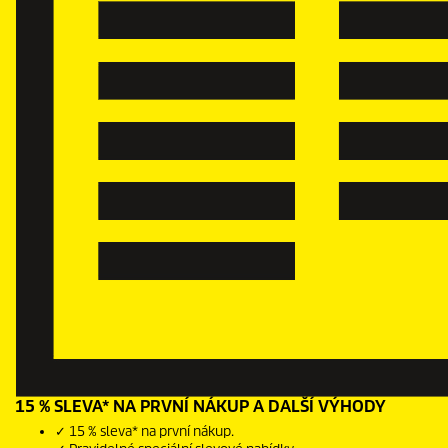
15 % SLEVA* NA PRVNÍ NÁKUP A DALŠÍ VÝHODY
✓ 15 % sleva* na první nákup.