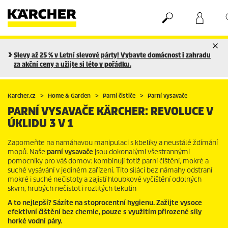
Nákupní košík
Seznam oblíbených produktů
Slevy až 25 % v Letní slevové párty! Vybavte domácnost i zahradu
za akční ceny a užijte si léto v pořádku.
Karcher.cz
Home & Garden
Parní čističe
Parní vysavače
PARNÍ VYSAVAČE KÄRCHER: REVOLUCE V
ÚKLIDU 3 V 1
Zapomeňte na namáhavou manipulaci s kbelíky a neustálé ždímání
mopů. Naše
parní
vysavače
jsou dokonalými všestrannými
pomocníky pro váš domov: kombinují totiž parní čištění, mokré a
suché vysávání v jediném zařízení. Tito siláci bez námahy odstraní
mokré i suché nečistoty a zajistí hloubkové vyčištění odolných
skvrn, hrubých nečistot i rozlitých tekutin
A to nejlepší? Sázíte na stoprocentní hygienu. Zažijte vysoce
efektivní čištění bez chemie, pouze s využitím přirozené síly
horké vodní páry.