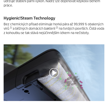
udržuje stabilní parní výkon. Nádrž lze doplňovat kdykoliv během
n
práce.
d
s
o
Hygienic!Steam Technology
f
0
Bez chemických přísad eliminuje horká pára až 99,999 % obalených
s
1)
2)
virů
a běžných domácích bakterií
na tvrdých površích. Čistá voda
e
z kohoutku se tak stává nejúčinnějším lékem na nečistoty.
c
o
n
d
s
0
s