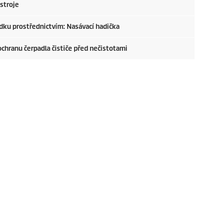
ístroje
edku prostřednictvím: Nasávací hadička
 ochranu čerpadla čističe před nečistotami