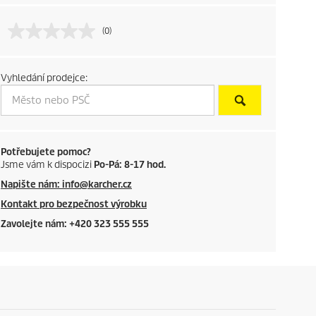
c
t
(0)
p
Vyhledání prodejce:
r
i
c
Potřebujete pomoc?
Jsme vám k dispocizi
Po-Pá: 8-17 hod.
e
Napište nám: info@karcher.cz
Kontakt pro bezpečnost výrobku
Zavolejte nám: +420 323 555 555