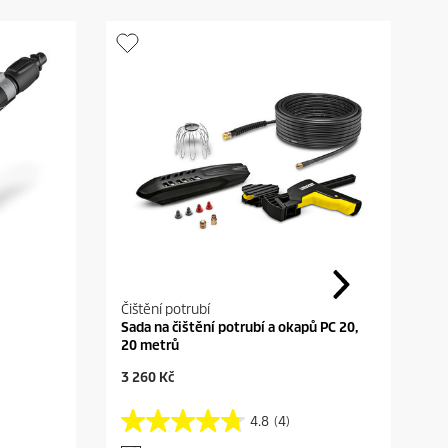
Čištění potrubí
Sada na čištění potrubí a okapů PC 20,
20 metrů
C
3 260 Kč
u
r
4.8
(4)
4
r
.