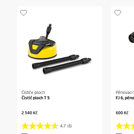
Čističe ploch
Pěnovací 
Čistič ploch T 5
FJ 6, pěn
C
C
2 540 Kč
600 Kč
u
u
r
r
4.7
(6)
4
4
r
r
.
.