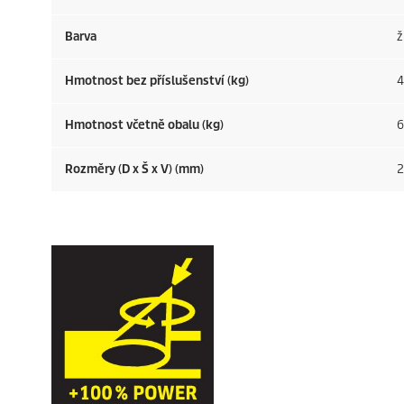
Barva
ž
Hmotnost bez příslušenství (kg)
4
Hmotnost včetně obalu (kg)
6
Rozměry (D x Š x V) (mm)
2