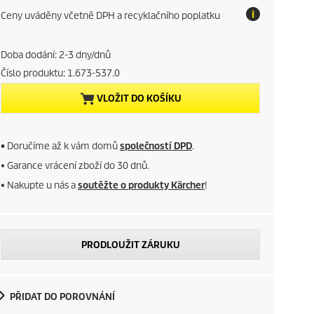
c
Ceny uváděny včetně DPH a recyklačního poplatku
o
r
t
a
r
x
Doba dodání: 2-3 dny/dnů
Číslo produktu:
1.673-537.0
e
VLOŽIT DO KOŠÍKU
n
t
■
Doručíme až k vám domů
společností DPD
.
p
■ Garance vrácení zboží do 30 dnů.
■ Nakupte u nás a
soutěžte o produkty Kärcher
!
r
o
PRODLOUŽIT ZÁRUKU
d
u
PŘIDAT DO POROVNÁNÍ