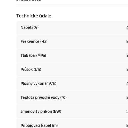
Technické údaje
Napětí (V)
2
Frekvence (
Hz
)
5
Tlak (bar/MPa)
m
Průtok (l/h)
m
Plošný výkon (m²/h)
2
Teplota přívodní vody (°C)
m
Jmenovitý příkon (kW)
1
Připojovací kabel (m)
5