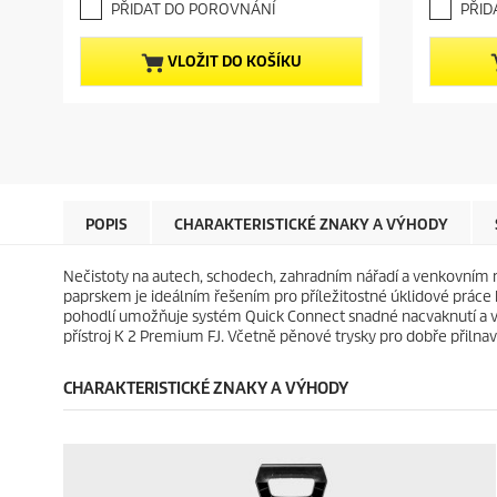
e
e
PŘIDAT DO POROVNÁNÍ
PŘID
7
7
n
n
z
z
t
t
5
5
p
p
VLOŽIT DO KOŠÍKU
h
h
r
r
v
v
o
o
ě
ě
d
d
z
z
u
u
d
d
c
c
i
i
t
t
č
č
p
p
e
e
r
r
POPIS
CHARAKTERISTICKÉ ZNAKY A VÝHODY
k
k
i
i
.
.
c
c
Nečistoty na autech, schodech, zahradním nářadí a venkovním 
6
9
e
e
paprskem je ideálním řešením pro příležitostné úklidové prác
r
r
pohodlí umožňuje systém
Quick Connect
snadné nacvaknutí a v
e
e
přístroj K 2 Premium FJ. Včetně pěnové trysky pro dobře přilna
c
c
e
e
n
n
CHARAKTERISTICKÉ ZNAKY A VÝHODY
z
z
í
í