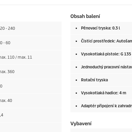
Obsah balení
Pěnovací tryska: 0.3 l
20 - 240
Čisticí prostředek: Autoša
0 - 60
Vysokotlaká pistole: G 135
ax. 110 / max. 11
Jednoduchý pracovní násta
ax. 360
Rotační tryska
0
Vysokotlaká hadice: 4 m
ax. 40
Adaptér připojení k zahradn
,4
Vybavení