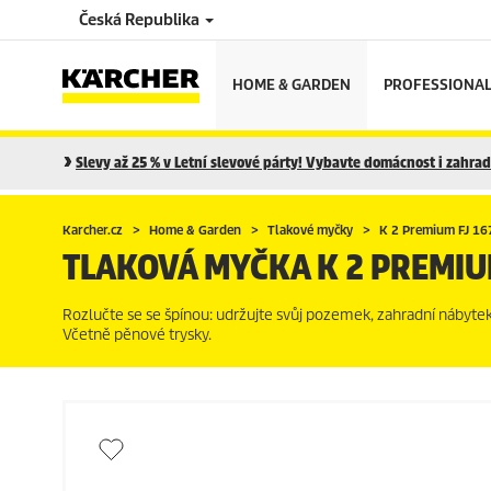
Česká Republika
HOME & GARDEN
PROFESSIONA
Slevy až 25 % v Letní slevové párty! Vybavte domácnost i zahradu
Karcher.cz
Home & Garden
Tlakové myčky
K 2 Premium FJ 1
TLAKOVÁ MYČKA K 2 PREMIU
Rozlučte se se špínou: udržujte svůj pozemek, zahradní nábyte
Včetně pěnové trysky.