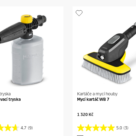
tryska
Kartáče a mycí houby
ovací tryska
Mycí kartáč WB 7
C
1 320 Kč
u
r
4.7
(9)
5.0
(3)
5
r
.