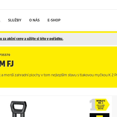
L
SLUŽBY
O NÁS
E-SHOP
 za akční ceny a užijte si léto v pořádku.
6735370
M FJ
k a menší zahradní plochy v tom nejlepším stavu s tlakovou myčkou K 2 