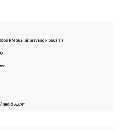
mpon RM 562 (připraveno k použití)
 Q
vec
í hadici A3/4"