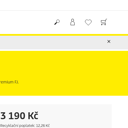
Premium FJ.
C
3 190 Kč
u
E
Recyklační poplatek: 12,26 Kč