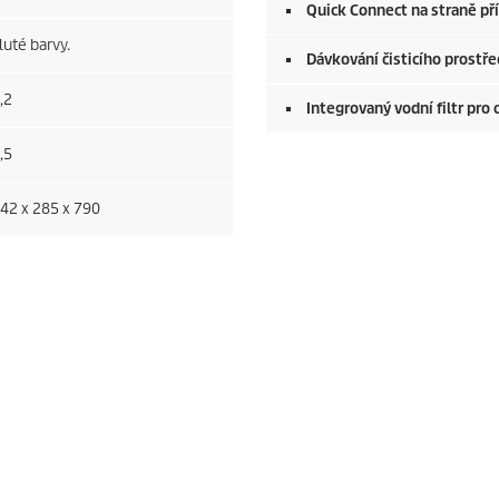
Quick Connect
na straně př
luté barvy.
Dávkování čisticího prostř
,2
Integrovaný vodní filtr pro
,5
42 x 285 x 790