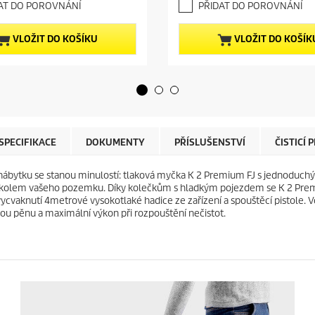
e
AT DO POROVNÁNÍ
PŘIDAT DO POROVNÁNÍ
0
n
z
t
5
p
VLOŽIT DO KOŠÍKU
VLOŽIT DO KOŠÍK
h
r
v
o
ě
d
z
u
d
c
i
t
č
p
e
r
SPECIFIKACE
DOKUMENTY
PŘÍSLUŠENSTVÍ
ČISTICÍ
k
i
.
c
nábytku se stanou minulostí: tlaková myčka K 2 Premium FJ s jednoduch
3
e
e kolem vašeho pozemku. Díky kolečkům s hladkým pojezdem se K 2 Premiu
r
ycvaknutí 4metrové vysokotlaké hadice ze zařízení a spouštěcí pistole. 
e
vou pěnu a maximální výkon při rozpouštění nečistot.
c
e
n
z
í