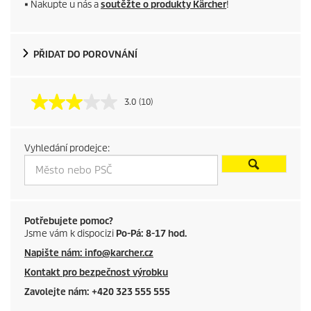
r
■ Nakupte u nás a
soutěžte o produkty Kärcher
!
o
d
PŘIDAT DO POROVNÁNÍ
u
3.0
(10)
c
t
Vyhledání prodejce:
p
r
i
Potřebujete pomoc?
Jsme vám k dispocizi
Po-Pá: 8-17 hod.
c
Napište nám: info@karcher.cz
Kontakt pro bezpečnost výrobku
e
Zavolejte nám: +420 323 555 555