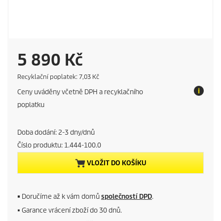
C
5 890 Kč
u
E
Recyklační poplatek: 7,03 Kč
c
Ceny uváděny včetně DPH a recyklačního
o
r
t
poplatku
a
r
x
Doba dodání: 2-3 dny/dnů
e
Číslo produktu:
1.444-100.0
n
VLOŽIT DO KOŠÍKU
t
p
■
Doručíme až k vám domů
společností DPD
.
■ Garance vrácení zboží do 30 dnů.