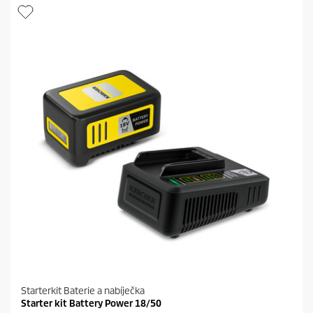
i
t
č
p
e
r
k
i
.
c
2
e
r
e
c
e
n
z
í
Starterkit Baterie a nabíječka
Starter kit Battery Power 18/50