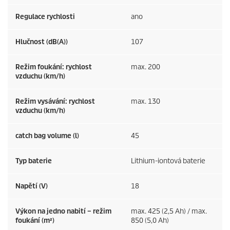
Regulace rychlosti
ano
Hlučnost (dB(A))
107
Režim foukání: rychlost
max. 200
vzduchu (km/h)
Režim vysávání: rychlost
max. 130
vzduchu (km/h)
catch bag volume (l)
45
Typ baterie
Lithium-iontová baterie
Napětí (V)
18
Výkon na jedno nabití – režim
max. 425 (2,5 Ah) / max.
foukání (m²)
850 (5,0 Ah)