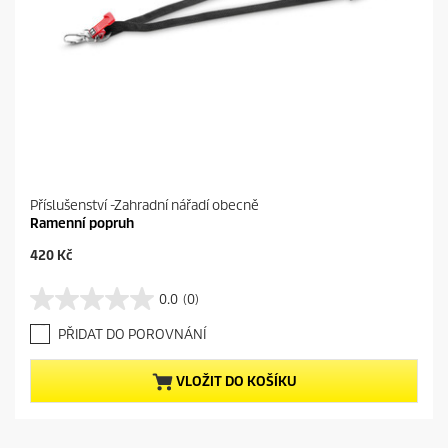
n
z
í
Příslušenství -Zahradní nářadí obecně
Ramenní popruh
C
420 Kč
u
r
0.0
(0)
0
r
.
e
PŘIDAT DO POROVNÁNÍ
0
n
z
t
5
p
VLOŽIT DO KOŠÍKU
h
r
v
o
ě
d