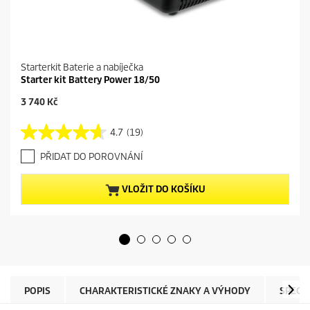
Starterkit Baterie a nabíječka
Starter kit Battery Power 18/50
C
3 740 Kč
u
r
4.7
(19)
4
r
.
e
PŘIDAT DO POROVNÁNÍ
7
n
z
t
5
p
VLOŽIT DO KOŠÍKU
h
r
v
o
ě
d
z
u
d
c
i
t
č
p
e
r
POPIS
CHARAKTERISTICKÉ ZNAKY A VÝHODY
SPECI
k
i