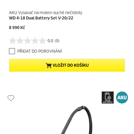
AKU Vysavač na mokro-suché nečistoty
WD 4-18 Dual Battery Set V-20/22
C
8 990 Kč
u
r
0.0
(0)
0
r
.
e
PŘIDAT DO POROVNÁNÍ
0
n
z
t
5
p
VLOŽIT DO KOŠÍKU
h
r
v
o
ě
d
z
u
d
c
i
t
č
p
e
r
k
i
.
c
e