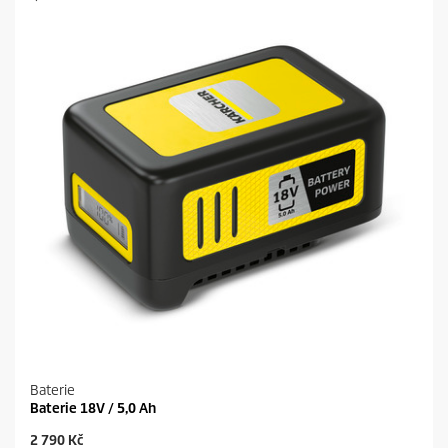
Baterie
Baterie 18V / 5,0 Ah
C
2 790 Kč