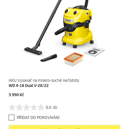
AKU Vysavač na mokro-suché nečistoty
WD 4-18 Dual V-20/22
C
3 990 Kč
u
r
0.0
(0)
0
r
.
e
PŘIDAT DO POROVNÁNÍ
0
n
z
t