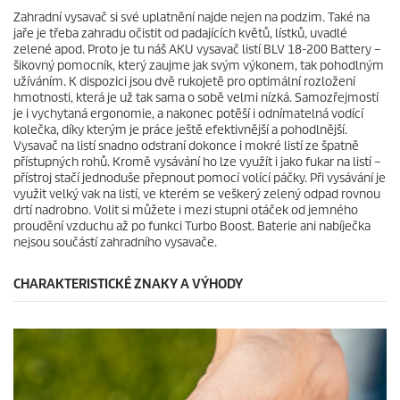
.
c
Zahradní vysavač si své uplatnění najde nejen na podzim. Také na
1
e
jaře je třeba zahradu očistit od padajících květů, lístků, uvadlé
9
zelené apod. Proto je tu náš AKU vysavač listí BLV 18-200 Battery –
r
šikovný pomocník, který zaujme jak svým výkonem, tak pohodlným
e
užíváním. K dispozici jsou dvě rukojetě pro optimální rozložení
c
hmotnosti, která je už tak sama o sobě velmi nízká. Samozřejmostí
e
je i vychytaná ergonomie, a nakonec potěší i odnímatelná vodící
n
kolečka, díky kterým je práce ještě efektivnější a pohodlnější.
z
Vysavač na listí snadno odstraní dokonce i mokré listí ze špatně
í
přístupných rohů. Kromě vysávání ho lze využít i jako fukar na listí –
přístroj stačí jednoduše přepnout pomocí volící páčky. Při vysávání je
využit velký vak na listí, ve kterém se veškerý zelený odpad rovnou
drtí nadrobno. Volit si můžete i mezi stupni otáček od jemného
proudění vzduchu až po funkci Turbo Boost. Baterie ani nabíječka
nejsou součástí zahradního vysavače.
CHARAKTERISTICKÉ ZNAKY A VÝHODY