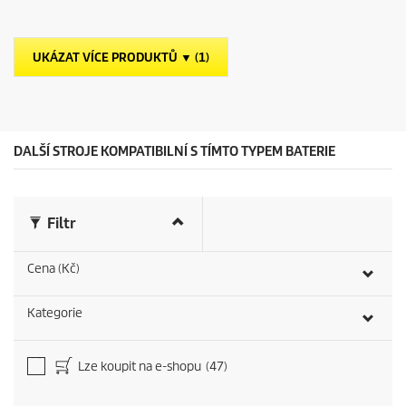
z
u
d
c
i
t
č
p
UKÁZAT VÍCE PRODUKTŮ ▼ (1)
e
r
k
i
.
c
e
DALŠÍ STROJE KOMPATIBILNÍ S TÍMTO TYPEM BATERIE
Filtr
Cena (Kč)
Kategorie
Lze koupit na e-shopu
(47)