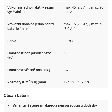
Výkon na jedno nabití – režim
max. 45 (2,5 Ah) / max. 90
vysávání (l)
(5,0 Ah)
Provozní doba na jedno nabití
max. 15 (2,5 Ah) / max. 30
baterie (min)
(5,0 Ah)
Barva
Černá
Hmotnost bez příslušenství
3,5
(kg)
Hmotnost včetně obalu (kg)
5,4
Rozměry (D x Š x V) (mm)
1243 x 171 x 376
Obsah balení
Varianta: Baterie a nabíječka nejsou součástí dodávky