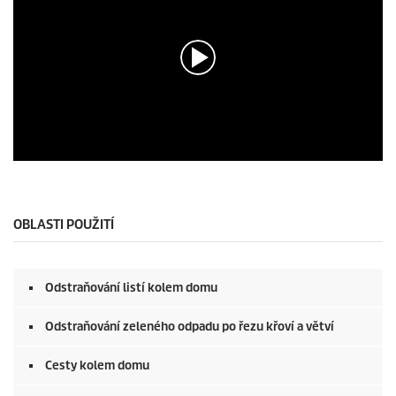
o
n
d
s
o
f
0
s
e
c
o
n
0
d
s
s
e
c
o
OBLASTI POUŽITÍ
n
d
s
o
Odstraňování listí kolem domu
f
0
s
Odstraňování zeleného odpadu po řezu křoví a větví
e
c
o
Cesty kolem domu
n
d