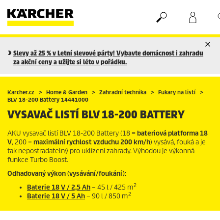
Nákupní košík
Seznam oblíbených produktů
Slevy až 25 % v Letní slevové párty! Vybavte domácnost i zahradu
za akční ceny a užijte si léto v pořádku.
Karcher.cz
Home & Garden
Zahradní technika
Fukary na listí
BLV 18-200 Battery 14441000
VYSAVAČ LISTÍ BLV 18-200 BATTERY
AKU vysavač listí BLV 18-200 Battery (18 =
bateriová platforma 18
V
, 200 =
maximální rychlost vzduchu 200 km/h
) vysává, fouká a je
tak nepostradatelný pro uklízení zahrady. Výhodou je výkonná
funkce Turbo Boost.
Odhadovaný výkon (vysávání/foukání):
2
Baterie 18 V / 2,5 Ah
– 45 l / 425 m
2
Baterie 18 V / 5 Ah
– 90 l / 850 m