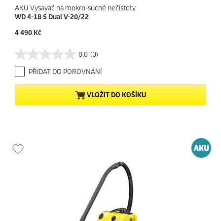
AKU Vysavač na mokro-suché nečistoty
WD 4-18 S Dual V-20/22
C
4 490 Kč
u
r
0.0
(0)
0
r
.
e
PŘIDAT DO POROVNÁNÍ
0
n
z
t
5
p
VLOŽIT DO KOŠÍKU
h
r
v
o
ě
d
z
u
d
c
i
t
č
p
e
r
k
i
.
c
e