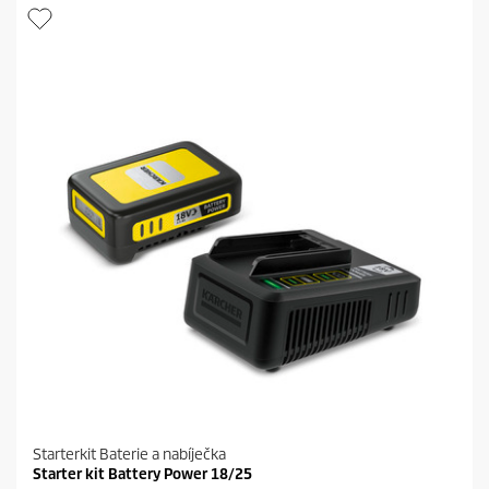
i
t
č
p
e
r
k
i
.
c
2
e
r
e
c
e
n
z
í
Starterkit Baterie a nabíječka
Starter kit Battery Power 18/25