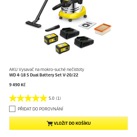
AKU Vysavač na mokro-suché nečistoty
WD 4-18 S Dual Battery Set V-20/22
C
9 490 Kč
u
r
5.0
(1)
5
r
.
e
PŘIDAT DO POROVNÁNÍ
0
n
z
t
5
p
VLOŽIT DO KOŠÍKU
h
r
v
o