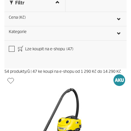
n
Filtr
z
í
Cena (Kč)
Kategorie
Lze koupit na e-shopu
(47)
54
produkty/ů
|
47
ke koupi na e-shopu od
1 290 Kč
do
14 290 Kč