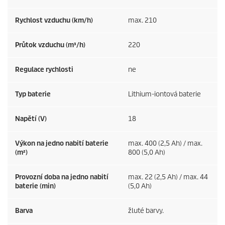
Rychlost vzduchu (km/h)
max. 210
Průtok vzduchu (m³/h)
220
Regulace rychlosti
ne
Typ baterie
Lithium-iontová baterie
Napětí (V)
18
Výkon na jedno nabití baterie
max. 400 (2,5 Ah) / max.
(m²)
800 (5,0 Ah)
Provozní doba na jedno nabití
max. 22 (2,5 Ah) / max. 44
baterie (min)
(5,0 Ah)
Barva
žluté barvy.