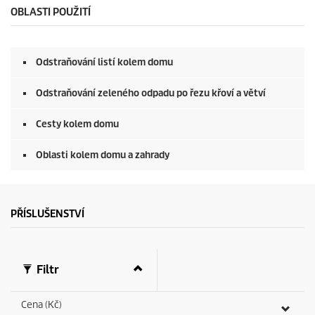
o
OBLASTI POUŽITÍ
n
d
s
o
Odstraňování listí kolem domu
f
0
s
Odstraňování zeleného odpadu po řezu křoví a větví
e
c
o
Cesty kolem domu
n
d
Oblasti kolem domu a zahrady
s
PŘÍSLUŠENSTVÍ
Filtr
Cena (Kč)