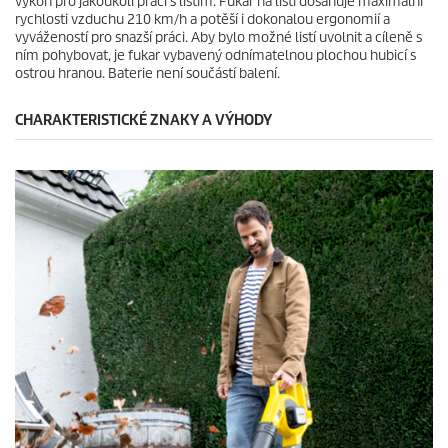
výkon pro jakoukoli práci s listím. Fukar na listí dosahuje maximální
6
rychlosti vzduchu 210 km/h a potěší i dokonalou ergonomií a
r
vyvážeností pro snazší práci. Aby bylo možné listí uvolnit a cíleně s
e
ním pohybovat, je fukar vybavený odnímatelnou plochou hubicí s
c
ostrou hranou. Baterie není součástí balení.
e
n
z
CHARAKTERISTICKÉ ZNAKY A VÝHODY
í