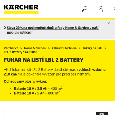
Nákupní košík
Seznam oblíbených produktů
Sleva 20 % na nezlevněné zboží z řady Home & Garden v naší
mobilní aplikaci!
Karcher.cz
Home & Garden
Zahradní technika
Fukary na listí
LBL 2 Battery 14451000
FUKAR NA LISTÍ LBL 2 BATTERY
AKU fukar na listí LBL 2 Battery dosahuje max.
rychlosti vzduchu
210 km/h
a je dokonale vyvážen pro práci bez námahy.
Odhadovaný plošný výkon:
2
Baterie 18 V / 2,5 Ah
– 400 m
2
Baterie 18 V / 5 Ah
– 800 m