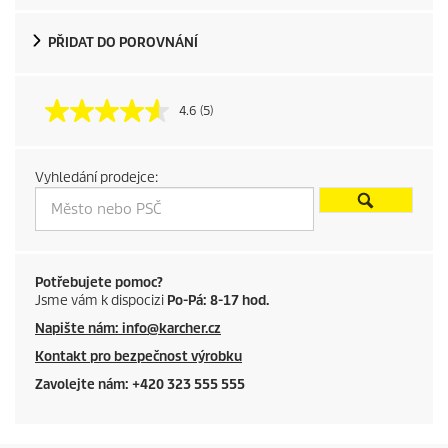
o
d
PŘIDAT DO POROVNÁNÍ
u
4.6
(5)
c
t
Vyhledání prodejce:
p
r
i
Potřebujete pomoc?
Jsme vám k dispocizi
Po-Pá: 8-17 hod.
c
Napište nám: info@karcher.cz
Kontakt pro bezpečnost výrobku
e
Zavolejte nám: +420 323 555 555