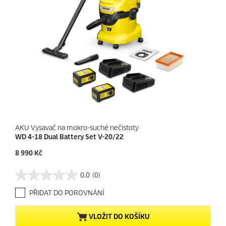
AKU Vysavač na mokro-suché nečistoty
WD 4-18 Dual Battery Set V-20/22
C
8 990 Kč
u
r
0.0
(0)
0
r
.
e
PŘIDAT DO POROVNÁNÍ
0
n
z
t
5
p
VLOŽIT DO KOŠÍKU
h
r