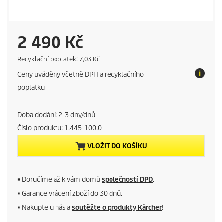
C
2 490 Kč
u
E
Recyklační poplatek: 7,03 Kč
c
Ceny uváděny včetně DPH a recyklačního
o
r
t
poplatku
a
r
x
Doba dodání: 2-3 dny/dnů
e
Číslo produktu:
1.445-100.0
n
VLOŽIT DO KOŠÍKU
t
p
■
Doručíme až k vám domů
společností DPD
.
■ Garance vrácení zboží do 30 dnů.
r
■ Nakupte u nás a
soutěžte o produkty Kärcher
!