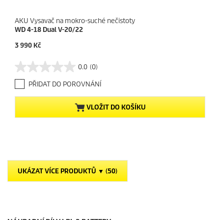
AKU Vysavač na mokro-suché nečistoty
WD 4-18 Dual V-20/22
C
3 990 Kč
u
r
0.0
(0)
0
r
.
e
PŘIDAT DO POROVNÁNÍ
0
n
z
t
5
p
VLOŽIT DO KOŠÍKU
h
r
v
o
ě
d
z
u
d
c
i
t
č
p
UKÁZAT VÍCE PRODUKTŮ ▼ (50)
e
r
k
i
.
c
e