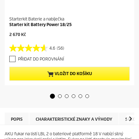
Starterkit Baterie a nabíječka
Starter kit Battery Power 18/25
C
2 670 Kč
u
r
4.6
(56)
4
r
.
e
PŘIDAT DO POROVNÁNÍ
6
n
z
t
5
p
VLOŽIT DO KOŠÍKU
h
r
v
o
ě
d
z
u
d
c
i
t
č
p
e
r
POPIS
CHARAKTERISTICKÉ ZNAKY A VÝHODY
SPECI
k
i
.
c
AKU fukar na listí LBL 2 o bateriové platformě 18 V nabízí silný
5
e