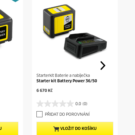
Starterkit Baterie a nabíječka
Starter kit Battery Power 36/50
C
6 670 Kč
u
r
0.0
(0)
0
r
.
e
PŘIDAT DO POROVNÁNÍ
0
n
z
t
5
p
U
VLOŽIT DO KOŠÍKU
h
r