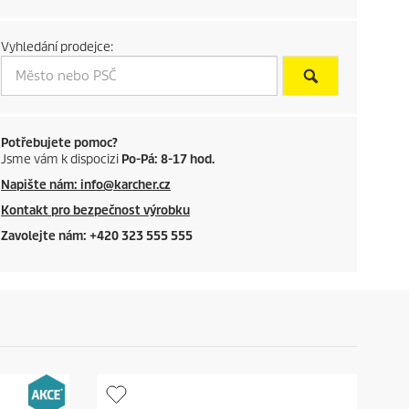
c
Vyhledání prodejce:
t
p
r
Potřebujete pomoc?
Jsme vám k dispocizi
Po-Pá: 8-17 hod.
i
Napište nám: info@karcher.cz
c
Kontakt pro bezpečnost výrobku
Zavolejte nám: +420 323 555 555
e