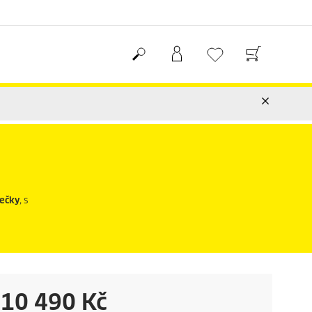
ječky
, s
C
10 490 Kč