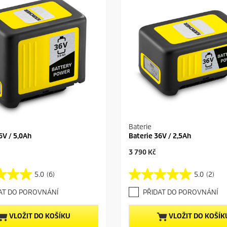
Baterie
6V / 5,0Ah
Baterie 36V / 2,5Ah
C
3 790 Kč
u
r
5.0
(6)
5.0
(2)
5
r
.
e
AT DO POROVNÁNÍ
PŘIDAT DO POROVNÁNÍ
0
n
z
t
5
p
VLOŽIT DO KOŠÍKU
VLOŽIT DO KOŠÍK
h
r