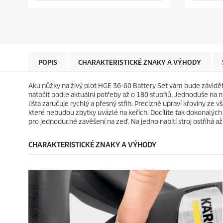
v
v
o
o
ě
ě
d
d
z
z
u
u
d
d
c
c
i
i
t
t
č
č
p
p
e
e
r
r
POPIS
CHARAKTERISTICKÉ ZNAKY A VÝHODY
k
k
i
i
.
.
c
c
Aku nůžky na živý plot HGE 36-60 Battery Set vám bude závidět 
4
6
e
e
natočit podle aktuální potřeby až o 180 stupňů. Jednoduše na 
r
r
lišta zaručuje rychlý a přesný střih. Precizně upraví křoviny ze 
e
e
které nebudou zbytky uvázlé na keřích. Docílíte tak dokonalých vý
c
c
pro jednoduché zavěšení na zeď. Na jedno nabití stroj ostříhá až
e
e
n
n
z
z
CHARAKTERISTICKÉ ZNAKY A VÝHODY
í
í