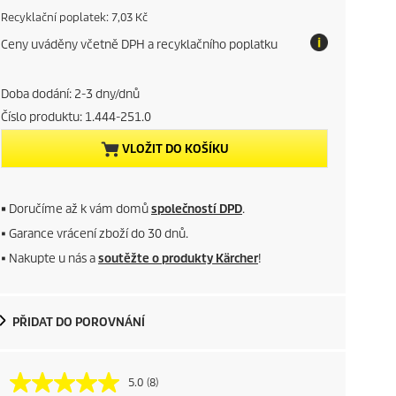
u
E
Recyklační poplatek: 7,03 Kč
c
Ceny uváděny včetně DPH a recyklačního poplatku
o
r
t
a
r
x
Doba dodání: 2-3 dny/dnů
Číslo produktu:
1.444-251.0
e
VLOŽIT DO KOŠÍKU
n
t
■
Doručíme až k vám domů
společností DPD
.
p
■ Garance vrácení zboží do 30 dnů.
■ Nakupte u nás a
soutěžte o produkty Kärcher
!
r
o
PŘIDAT DO POROVNÁNÍ
d
u
5.0
(8)