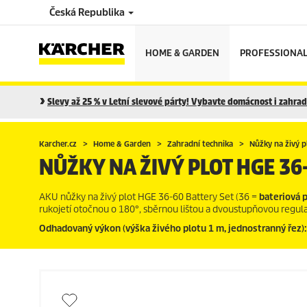
Česká Republika
HOME & GARDEN
PROFESSIONA
Slevy až 25 % v Letní slevové párty! Vybavte domácnost i zahradu
Karcher.cz
Home & Garden
Zahradní technika
Nůžky na živý p
NŮŽKY NA ŽIVÝ PLOT HGE 36
AKU nůžky na živý plot HGE 36-60 Battery Set (36 =
bateriová 
rukojetí otočnou o 180°, sběrnou lištou a dvoustupňovou regulac
Odhadovaný výkon (výška živého plotu 1 m, jednostranný řez)