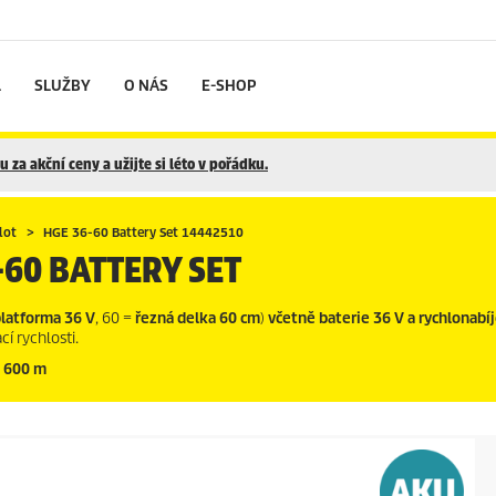
L
SLUŽBY
O NÁS
E-SHOP
 za akční ceny a užijte si léto v pořádku.
lot
HGE 36-60 Battery Set 14442510
-60 BATTERY SET
platforma 36 V
, 60 =
řezná delka 60 cm
)
včetně baterie 36 V a rychlonabí
í rychlosti.
: 600 m