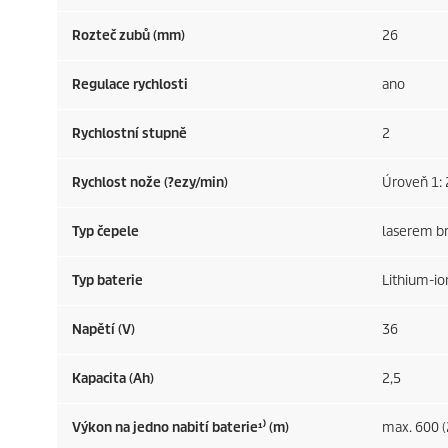
Rozteč zubů (mm)
26
Regulace rychlosti
ano
Rychlostní stupně
2
Rychlost nože (?ezy/min)
Úroveň 1: 
Typ čepele
laserem b
Typ baterie
Lithium-io
Napětí (V)
36
Kapacita (Ah)
2,5
Výkon na jedno nabití baterie¹⁾ (m)
max. 600 (