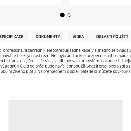
v
o
ě
d
z
u
d
c
i
t
č
p
e
r
SPECIFIKACE
DOKUMENTY
VIDEA
OBLASTI POUŽITÍ
k
i
.
c
i profesionální zahradník. Nepotřebují žádné kabely a snadno se ovládaj
2
e
ní navolíte také rychlost řezu. Nechybí ani funkce bezpečnostního zapín
r
všech stran a díky funkci řezání a antiblokovacímu systému zvládne i silněj
e
sledků a úklid po práci bude navíc jednodušší. Snazší práci okolo zdí a zah
c
 600 m živého plotu. Na přehledném displeji baterie si můžete kdykoliv zk
e
n
z
í