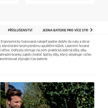
v
o
ě
d
z
u
d
c
i
t
č
p
e
r
PŘÍSLUŠENSTVÍ
JEDNA BATERIE PRO VÍCE STROJŮ
N
k
i
.
c
í. Ergonomicky tvarovaná rukojeť padne dobře do ruky a dá se
e
ání, která brání neúmyslnému spuštění nůžek. Laserem řezaná
ší větve. Odřezky shrnuje na zem praktická sběrná lišta, díky
radní branky zajistí chránič špičky lišty, který obsahuje i očko
ontrolovat zbývající čas baterie.