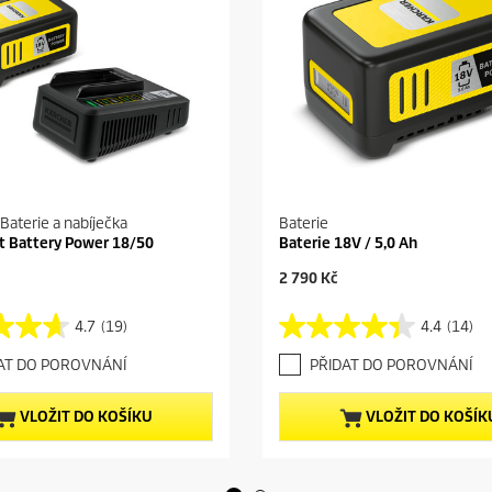
 Baterie a nabíječka
Baterie
it Battery Power 18/50
Baterie 18V / 5,0 Ah
C
2 790 Kč
u
r
4.7
(19)
4.4
(14)
4
r
.
e
AT DO POROVNÁNÍ
PŘIDAT DO POROVNÁNÍ
4
n
z
t
5
p
VLOŽIT DO KOŠÍKU
VLOŽIT DO KOŠÍK
h
r
v
o
ě
d