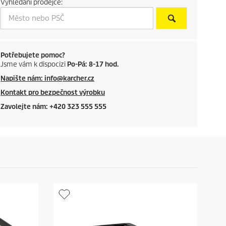
Vyhledání prodejce:
t
p
r
Potřebujete pomoc?
Jsme vám k dispocizi
Po-Pá: 8-17 hod.
i
Napište nám: info@karcher.cz
c
Kontakt pro bezpečnost výrobku
Zavolejte nám: +420 323 555 555
e