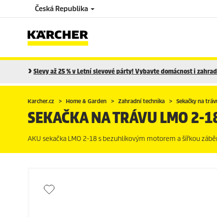
Česká Republika
Slevy až 25 % v Letní slevové párty! Vybavte domácnost i zahradu
Karcher.cz
Home & Garden
Zahradní technika
Sekačky na tráv
SEKAČKA NA TRÁVU LMO 2-1
AKU sekačka LMO 2-18 s bezuhlíkovým motorem a šířkou záběru 