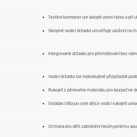
Textilní kontejner lze sklopit velmi nízko a při
Sklopné vodicí držadlo umožňuje uložení na m
Integrované držadlo pro přemisťování bez nám
Vodicí držadlo lze individuálně přizpůsobit pod
Rukojeť z pěnového materiálu pro bezpečné drž
Ovládací lišta po celé délce vodicí rukojeti usn
Ochrana pro děti: zabránění neúmyslnému spuš