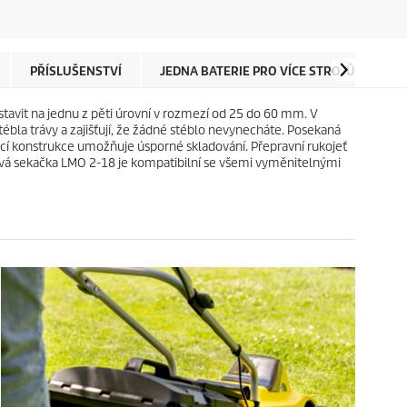
z
u
d
c
i
t
č
p
e
r
PŘÍSLUŠENSTVÍ
JEDNA BATERIE PRO VÍCE STROJŮ
N
k
i
.
c
tavit na jednu z pěti úrovní v rozmezí od 25 do 60 mm. V
2
e
bla trávy a zajišťují, že žádné stéblo nevynecháte. Posekaná
r
dací konstrukce umožňuje úsporné skladování. Přepravní rukojeť
e
ová sekačka LMO 2-18 je kompatibilní se všemi vyměnitelnými
c
e
n
z
í