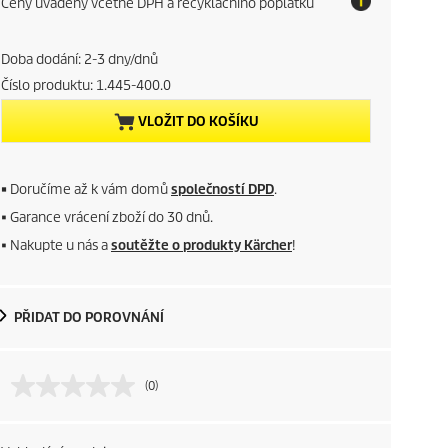
Ceny uváděny včetně DPH a recyklačního poplatku
o
r
t
a
r
x
Doba dodání: 2-3 dny/dnů
Číslo produktu:
1.445-400.0
e
VLOŽIT DO KOŠÍKU
n
t
■
Doručíme až k vám domů
společností DPD
.
p
■ Garance vrácení zboží do 30 dnů.
■ Nakupte u nás a
soutěžte o produkty Kärcher
!
r
o
PŘIDAT DO POROVNÁNÍ
d
u
(0)
c