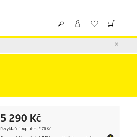
C
5 290 Kč
u
E
Recyklační poplatek: 2,76 Kč
c