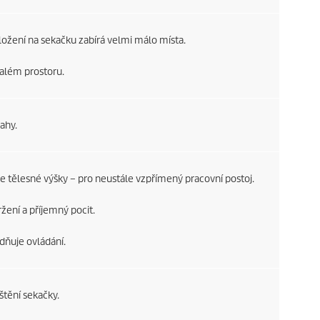
 uložení na sekačku zabírá velmi málo místa.
além prostoru.
ahy.
le tělesné výšky – pro neustále vzpřímený pracovní postoj.
ení a příjemný pocit.
adňuje ovládání.
tění sekačky.