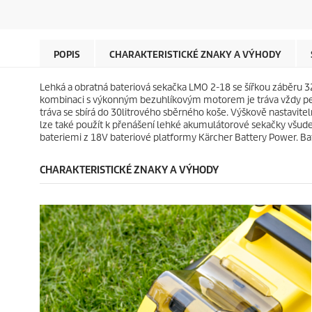
z
z
u
u
d
d
c
c
i
i
t
t
č
č
p
p
e
e
r
r
POPIS
CHARAKTERISTICKÉ ZNAKY A VÝHODY
k
k
i
i
.
.
c
c
Lehká a obratná bateriová sekačka LMO 2-18 se šířkou záběru 32
5
1
e
e
kombinaci s výkonným bezuhlíkovým motorem je tráva vždy perfe
6
9
tráva se sbírá do 30litrového sběrného koše. Výškově nastavitel
r
r
lze také použít k přenášení lehké akumulátorové sekačky všud
e
e
bateriemi z 18V bateriové platformy Kärcher Battery Power. Bate
c
c
e
e
n
n
CHARAKTERISTICKÉ ZNAKY A VÝHODY
z
z
í
í