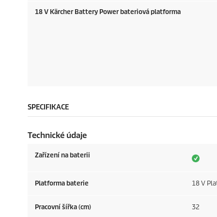
18 V Kärcher Battery Power bateriová platforma
SPECIFIKACE
Technické údaje
Zařízení na baterii
Platforma baterie
18 V Pla
Pracovní šířka (cm)
32