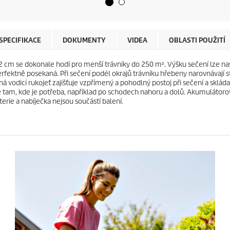
z
u
d
c
i
t
č
p
e
r
SPECIFIKACE
DOKUMENTY
VIDEA
OBLASTI POUŽITÍ
k
i
.
c
 cm se dokonale hodí pro menší trávníky do 250 m². Výšku sečení lze nas
1
e
ktně posekaná. Při sečení podél okrajů trávníku hřebeny narovnávají sté
4
ná vodicí rukojeť zajišťuje vzpřímený a pohodlný postoj při sečení a sklá
r
e tam, kde je potřeba, například po schodech nahoru a dolů. Akumulátor
e
rie a nabíječka nejsou součástí balení.
c
e
n
z
í