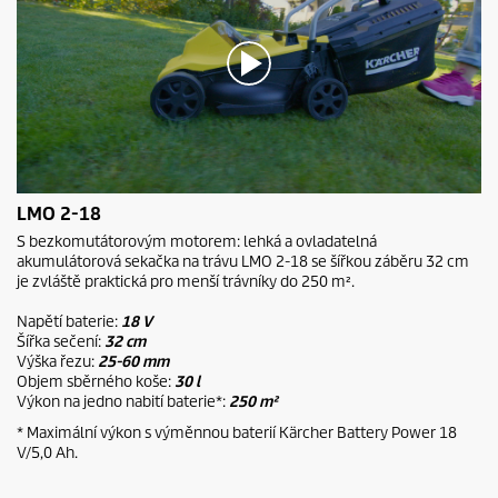
0
LMO 2-18
s
e
S bezkomutátorovým motorem: lehká a ovladatelná
c
akumulátorová sekačka na trávu LMO 2-18 se šířkou záběru 32 cm
o
je zvláště praktická pro menší trávníky do 250 m².
n
d
Napětí baterie:
18 V
s
Šířka sečení:
32 cm
o
f
Výška řezu:
25-60 mm
0
Objem sběrného koše:
30 l
s
Výkon na jedno nabití baterie*:
250 m²
e
c
* Maximální výkon s výměnnou baterií Kärcher Battery Power 18
o
V/5,0 Ah.
n
d