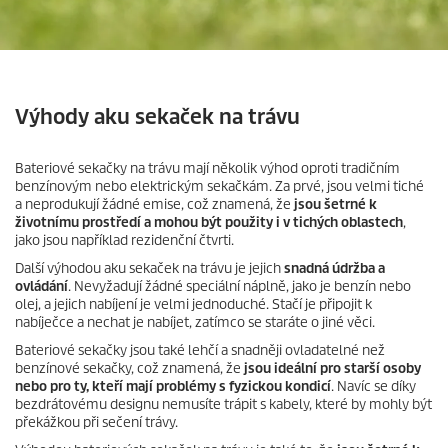
Výhody aku sekaček na trávu
Bateriové sekačky na trávu mají několik výhod oproti tradičním
benzínovým nebo elektrickým sekačkám. Za prvé, jsou velmi tiché
a neprodukují žádné emise, což znamená, že
jsou šetrné k
životnímu prostředí a mohou být použity i v tichých oblastech
,
jako jsou například rezidenční čtvrti.
Další výhodou aku sekaček na trávu je jejich
snadná údržba a
ovládání
. Nevyžadují žádné speciální náplně, jako je benzín nebo
olej, a jejich nabíjení je velmi jednoduché. Stačí je připojit k
nabíječce a nechat je nabíjet, zatímco se staráte o jiné věci.
Bateriové sekačky jsou také lehčí a snadněji ovladatelné než
benzínové sekačky, což znamená, že
jsou ideální pro starší osoby
nebo pro ty, kteří mají problémy s fyzickou kondicí
. Navíc se díky
bezdrátovému designu nemusíte trápit s kabely, které by mohly být
překážkou při sečení trávy.