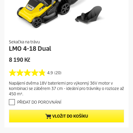
Sekačka na trávu
LMO 4-18 Dual
C
8 190 Kč
u
r
4.9
(20)
4
r
.
Napájení dvěma 18V bateriemi pro výkonný 36V motor v
e
9
kombinaci se záběrem 37 cm - ideální pro trávníky o rozloze až
z
n
450 m².
5
t
h
PŘIDAT DO POROVNÁNÍ
p
v
r
ě
VLOŽIT DO KOŠÍKU
o
z
d
d
i
u