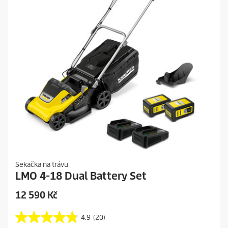
e
e
c
e
n
z
í
Sekačka na trávu
LMO 4-18 Dual Battery Set
12 590
Kč
4.9
(20)
4