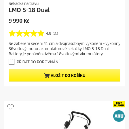
Sekačka na trávu
LMO 5-18 Dual
C
9 990 Kč
u
r
4.9
(23)
4
r
.
Se záběrem sečení 41 cm a dvojnásobným výkonem - výkonný
e
9
36voltový motor akumulátorové sekačky LMO 5-18 Dual
z
n
Battery je poháněn dvěma 18voltovými akumulátory.
5
t
h
PŘIDAT DO POROVNÁNÍ
p
v
r
ě
VLOŽIT DO KOŠÍKU
o
z
d
d
i
u
č
c
e
t
k
.
p
2
r
3
i
r
c