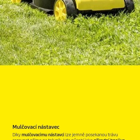
Mulčovací nástavec
Díky
mulčovacímu nástavci
lze jemně posekanou trávu