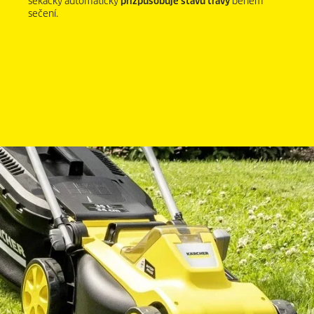
sekačky automaticky
přizpůsobuje stavu trávy
během
sečení.