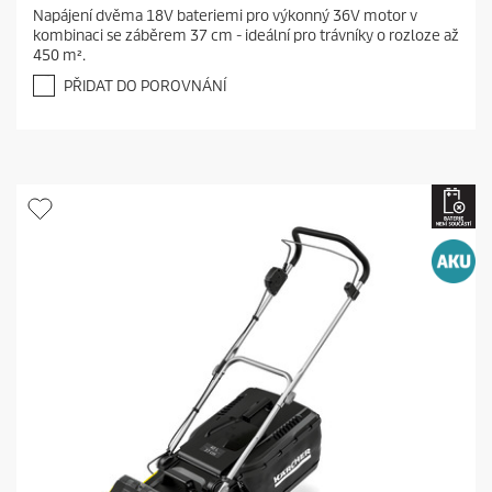
.
Napájení dvěma 18V bateriemi pro výkonný 36V motor v
9
kombinaci se záběrem 37 cm - ideální pro trávníky o rozloze až
z
450 m².
5
h
PŘIDAT DO POROVNÁNÍ
v
ě
z
d
i
č
e
k
.
2
0
r
e
c
e
n
z
í