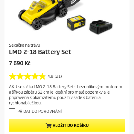
Sekačka na trávu
LMO 2-18 Battery Set
C
7 690 Kč
u
r
4.8
(21)
4
r
.
AKU sekačka LMO 2-18 Battery Set s bezuhlíkovým motorem
e
8
a šířkou záběru 32 cm je ideální pro malé pozemky a je
z
n
připravena k okamžitému použití v sadě s baterií a
5
t
rychlonabíječkou.
h
p
v
PŘIDAT DO POROVNÁNÍ
r
ě
o
z
VLOŽIT DO KOŠÍKU
d
d
i