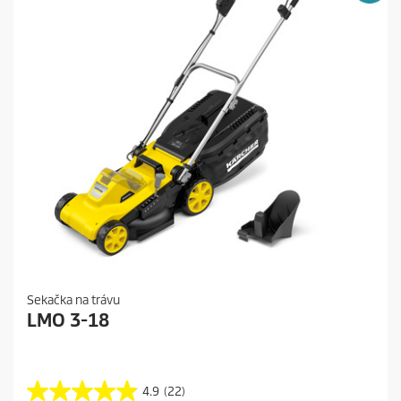
c
e
e
c
e
n
z
í
Sekačka na trávu
LMO 3-18
4.9
(22)
4