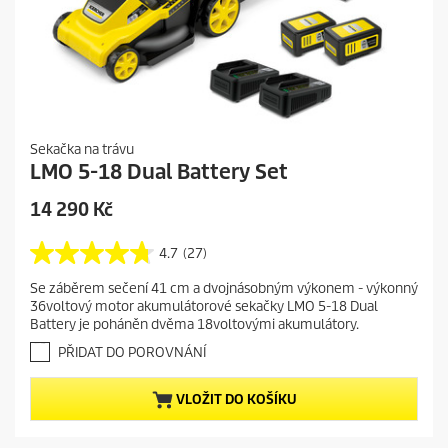
Sekačka na trávu
LMO 5-18 Dual Battery Set
C
14 290 Kč
u
r
4.7
(27)
4
r
.
Se záběrem sečení 41 cm a dvojnásobným výkonem - výkonný
e
7
36voltový motor akumulátorové sekačky LMO 5-18 Dual
z
n
Battery je poháněn dvěma 18voltovými akumulátory.
5
t
h
PŘIDAT DO POROVNÁNÍ
p
v
r
ě
VLOŽIT DO KOŠÍKU
o
z
d
d
i