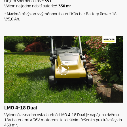
Objem sběrného koše:
35 l
e
c
Výkon na jedno nabití baterie:*
350 m²
o
* Maximální výkon s výměnnou baterií Kärcher Battery Power 18
n
V/5,0 Ah.
d
s
0
LMO 4-18 Dual
s
e
Výkonná a snadno ovladatelná: LMO 4-18 Dual je napájena dvěma
c
18V bateriemi a 36V motorem. Je ideálním řešením pro trávníky do
o
450 m².