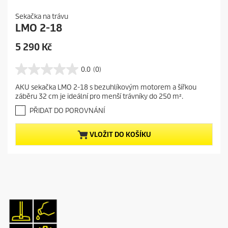
Sekačka na trávu
LMO 2-18
C
5 290 Kč
u
r
0.0
(0)
0
r
.
AKU sekačka LMO 2-18 s bezuhlíkovým motorem a šířkou
e
0
záběru 32 cm je ideální pro menší trávníky do 250 m².
z
n
5
PŘIDAT DO POROVNÁNÍ
t
h
p
v
r
VLOŽIT DO KOŠÍKU
ě
o
z
d
d
i
u
č
c
e
t
k
.
p
r
i