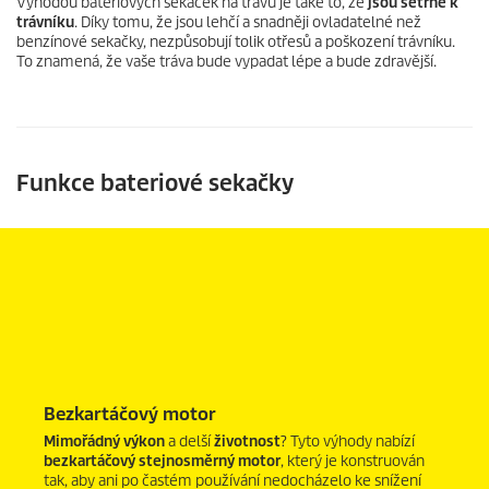
Výhodou bateriových sekaček na trávu je také to, že
jsou šetrné k
trávníku
. Díky tomu, že jsou lehčí a snadněji ovladatelné než
benzínové sekačky, nezpůsobují tolik otřesů a poškození trávníku.
To znamená, že vaše tráva bude vypadat lépe a bude zdravější.
Funkce bateriové sekačky
Bezkartáčový motor
Mimořádný výkon
a delší
životnost
? Tyto výhody nabízí
bezkartáčový stejnosměrný motor
, který je konstruován
tak, aby ani po častém používání nedocházelo ke snížení