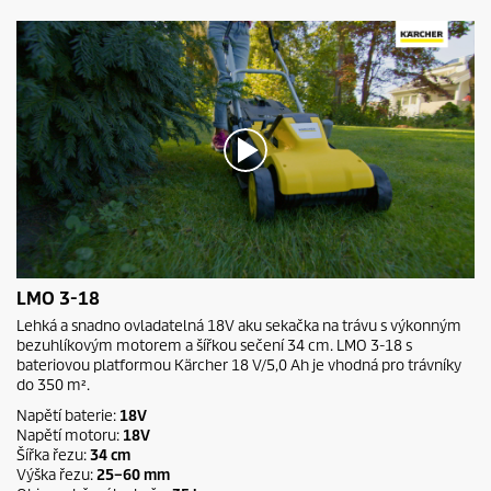
s
0
LMO 3-18
s
e
Lehká a snadno ovladatelná 18V aku sekačka na trávu s výkonným
c
bezuhlíkovým motorem a šířkou sečení 34 cm. LMO 3-18 s
o
bateriovou platformou Kärcher 18 V/5,0 Ah je vhodná pro trávníky
n
do 350 m².
d
s
Napětí baterie:
18V
o
Napětí motoru:
18V
f
Šířka řezu:
34 cm
0
Výška řezu:
25–60 mm
s