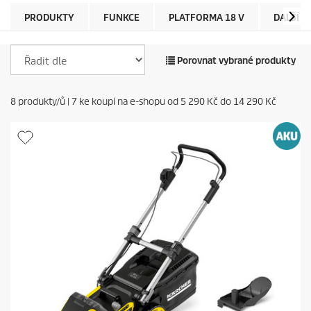
PRODUKTY
FUNKCE
PLATFORMA 18 V
DALŠÍ A
Porovnat vybrané produkty
8
produkty/ů |
7
ke koupi na e-shopu od
5 290 Kč
do
14 290 Kč