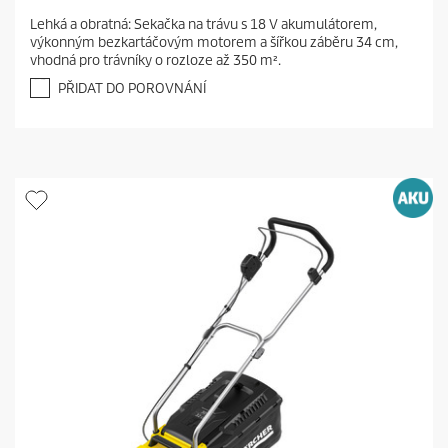
.
Lehká a obratná: Sekačka na trávu s 18 V akumulátorem,
9
výkonným bezkartáčovým motorem a šířkou záběru 34 cm,
z
vhodná pro trávníky o rozloze až 350 m².
5
h
PŘIDAT DO POROVNÁNÍ
v
ě
z
d
i
č
e
k
.
2
2
r
e
c
e
n
z
í