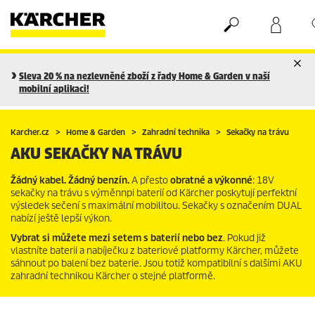
Nákupní košík
Seznam oblíbených produktů
Sleva 20 % na nezlevněné zboží z řady Home & Garden v naší
mobilní aplikaci!
Karcher.cz
Home & Garden
Zahradní technika
Sekačky na trávu
AKU SEKAČKY NA TRÁVU
Žádný kabel. Žádný benzín.
A přesto
obratné a výkonné
: 18V
sekačky na trávu s výměnnpi baterií od Kärcher poskytují perfektní
výsledek sečení s maximální mobilitou. Sekačky s označením DUAL
nabízí ještě lepší výkon.
Vybrat si můžete mezi setem s baterií nebo bez
. Pokud již
vlastníte baterii a nabíječku z bateriové platformy Kärcher, můžete
sáhnout po balení bez baterie. Jsou totiž kompatibilní s dalšími AKU
zahradní technikou Kärcher o stejné platformě.