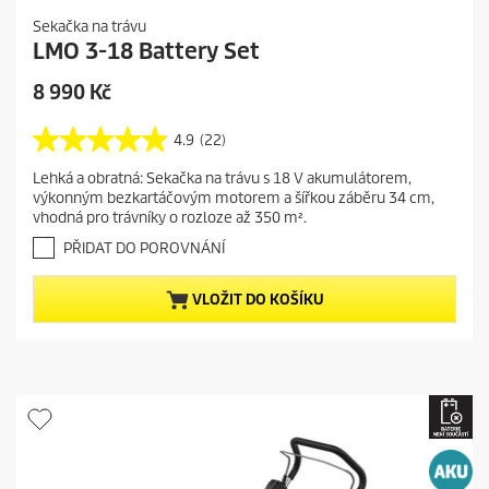
Sekačka na trávu
LMO 3-18 Battery Set
C
8 990 Kč
u
r
4.9
(22)
4
r
.
Lehká a obratná: Sekačka na trávu s 18 V akumulátorem,
e
9
výkonným bezkartáčovým motorem a šířkou záběru 34 cm,
z
n
vhodná pro trávníky o rozloze až 350 m².
5
t
h
PŘIDAT DO POROVNÁNÍ
p
v
r
ě
VLOŽIT DO KOŠÍKU
o
z
d
d
i
u
č
c
e
t
k
.
p
2
r
2
i
r