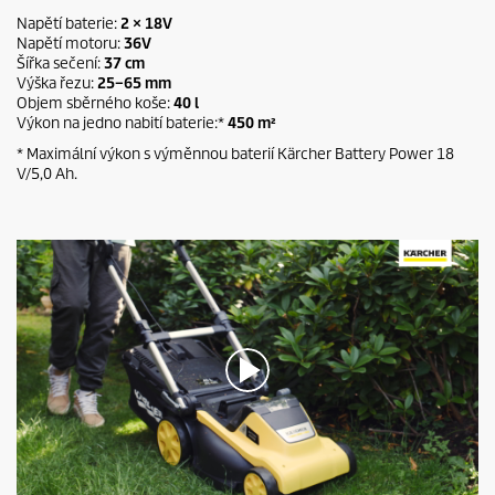
n
d
Napětí baterie:
2 × 18V
s
Napětí motoru:
36V
o
Šířka sečení:
37 cm
f
Výška řezu:
25–65 mm
0
Objem sběrného koše:
40 l
s
Výkon na jedno nabití baterie:*
450 m²
e
c
* Maximální výkon s výměnnou baterií Kärcher Battery Power 18
o
V/5,0 Ah.
n
d
s