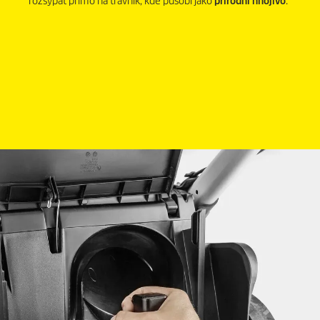
rozsypat přímo na trávník, kde působí jako
přírodní hnojivo
.