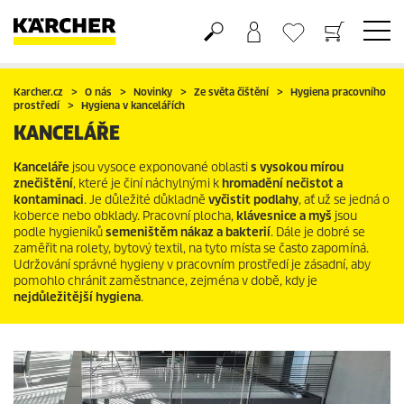
Nákupní košík
Seznam oblíbených produktů
Karcher.cz
O nás
Novinky
Ze světa čištění
Hygiena pracovního
prostředí
Hygiena v kancelářích
KANCELÁŘE
Kanceláře
jsou vysoce exponované oblasti
s vysokou mírou
znečištění
, které je činí náchylnými k
hromadění nečistot a
kontaminaci
. Je důležité důkladně
vyčistit podlahy
, ať už se jedná o
koberce nebo obklady. Pracovní plocha,
klávesnice a myš
jsou
podle hygieniků
semeništěm nákaz a bakterií
. Dále je dobré se
zaměřit na rolety, bytový textil, na tyto místa se často zapomíná.
Udržování správné hygieny v pracovním prostředí je zásadní, aby
pomohlo chránit zaměstnance, zejména v době, kdy je
nejdůležitější hygiena
.