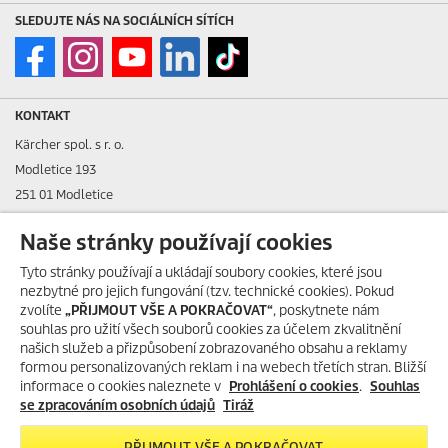
SLEDUJTE NÁS NA SOCIÁLNÍCH SÍTÍCH
KONTAKT
Kärcher spol. s r. o.
Modletice 193
251 01 Modletice
IČO: 48535761
Naše stránky používají cookies
DIČ: CZ48535761
Tyto stránky používají a ukládají soubory cookies, které jsou
nezbytné pro jejich fungování (tzv. technické cookies). Pokud
ID datové schránky: ic4eqpk
zvolíte
„PŘIJMOUT VŠE A POKRAČOVAT“
, poskytnete nám
souhlas pro užití všech souborů cookies za účelem zkvalitnění
> Tiráž
našich služeb a přizpůsobení zobrazovaného obsahu a reklamy
formou personalizovaných reklam i na webech třetích stran. Bližší
Zákaznická linka:
+420 323 555 555
informace o cookies naleznete v
Prohlášení o cookies
.
Souhlas
E-mail:
info@karcher.cz
se zpracováním osobních údajů
Tiráž
Po-Pá: 8-17 hod.
PŘIJMOUT VŠE A POKRAČOVAT