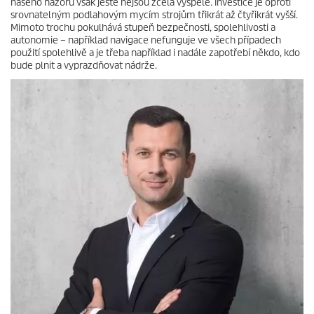
našeho názoru však ještě nejsou zcela vyspělé. Investice je oproti
srovnatelným podlahovým mycím strojům třikrát až čtyřikrát vyšší.
Mimoto trochu pokulhává stupeň bezpečnosti, spolehlivosti a
autonomie – například navigace nefunguje ve všech případech
použití spolehlivě a je třeba například i nadále zapotřebí někdo, kdo
bude plnit a vyprazdňovat nádrže.