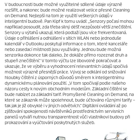
V budoucnosti bude možné využitelné sdílené údaje výrazně
rozšířit, a nakonec bude možné realizovat velice přesné Cleaning
on Demand. Nejlepší na tom je využití veškerých údajů v
inteligentní budově. Pan Kipf k tomu uvádí: „Senzory počasí mohou
například posoudit, zda třeba silný déšť nezpůsobí větší znečištění.
Senzory u výtahů ukazují, která podlaží jsou více frekventovaná.
Údaje o přihlášení a odhlášení v sítích WLAN nebo jednoduše
kalendář v Outlooku poskytují informace o tom, které kanceláře
nebo zasedací místnosti jsou využívány. Jednou bude možná
senzorika dokonce tak daleko, že dokáže přímo rozeznat druh a
stupeň znečištění.“ V tomto výčtu lze libovolně pokračovat a
ukazuje, že ve výběru a vyhodnocení relevantních údajů spočívá
možnost výrazně přesnější práce. Vývoj se odklání od snižování
hloubky čištění z úsporných důvodů směrem k inteligentnímu
dynamickému plánování použití. „V tom spočívají podle našeho
názoru cesty k novým obchodním modelům. Základní čištění se
bude nabízet za základní tarif. Promyšlené Cleaning on Demand, na
které se zákazník může spolehnout, bude účtováno různými tarify –
tak jak je již obvyklé i v jiných odvětvích.“ Digitální ovládání až po
zjišťování spokojenosti návštěvníků prostřednictvím servisních
panelů vytváří nutnou transparentnost vůči vlastníkovi budovy při
prokazování a vyúčtování poskytnutých služeb.