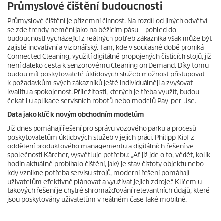
Průmyslové čištění budoucnosti
Průmyslové čištění je přízemní činnost. Na rozdíl od jiných odvětví
se zde trendy nemění jako na běžícím pásu – pohled do
budoucnosti vycházející z reálných potřeb zákazníka však může být
zajisté inovativní a vizionářský. Tam, kde v současné době proniká
Connected Cleaning, využití digitálně propojených čisticích stojů, již
není daleko cesta k senzorovému Cleaning on Demand. Díky tomu
budou mít poskytovatelé úklidových služeb možnost přistupovat
k požadavkům svých zákazníků ještě individuálněji a zvyšovat
kvalitu a spokojenost. Příležitosti, kterých je třeba využít, budou
čekat i u aplikace servisních robotů nebo modelů Pay-per-Use.
Data jako klíč k novým obchodním modelům
Již dnes pomáhají řešení pro správu vozového parku a procesů
poskytovatelům úklidových služeb v jejich práci. Philipp Kipf z
oddělení produktového managementu a digitálních řešení ve
společnosti Kärcher, vysvětluje potřebu: „Ať již jde o to, vědět, kolik
hodin aktuálně probíhalo čištění, jaký je stav čistoty objektu nebo
kdy vznikne potřeba servisu strojů, moderní řešení pomáhají
uživatelům efektivně plánovat a využívat jejich zdroje.“ Klíčem u
takových řešení je chytré shromažďování relevantních údajů, které
jsou poskytovány uživatelům v reálném čase také mobilně.