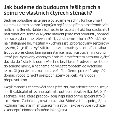
Jak budeme do budoucna řešit prach a
špínu ve vlastních čtyřech stěnách?
Sedíme pohodlně na terase a ovládáme všechny funkce Smart
Home & Garden pomocí chytrých brýlí nebo přímo prostřednictvím
našich myšlenek. Náhle zjistíme, že je rozbitý nějaký konstrukční díl
naší robotické sekačky. Rychle naskenujeme kód produktu, pomocí
aplikace vybereme relevantní díl, vytiskneme si ho na 3D tiskárně a
nainstalujeme ho. Mezitím v kuchyni zjistil propracovaný senzorový
systém, že je třeba vyčistit troubu. Automaticky se otevřou dvířka
trouby a přes cloud tam namíří stanice našich čisticích mini dronů,
které jsou vybaveny vhodným čisticím prostředkem a troubu vyčistí
dočista do čista. Kdy doma všechno běží, jak má, odvezeme si kolo
do sdílené myčky a necháme ho vyleštit robotem do vysokého
lesku. Objednávku na nákup na večeři pošleme po cestě, aby náš
domácí robot již mohl převzít chlazený balíček, který dodá
přepravní dron.
I když mnohé z těchto věcí dnes ještě zní jako science fiction, lze je
spojit s aktuálními technologiemi a potřebami zákazníků. Ještě dále
zacházejí vize, které předpokládají například přímé spojení strojů
s mozkem. Žádná dotyková obrazovka, žádné vstupní pole, již jen
rozhraní mezi našimi myšlenkami a stroji. Takové vývoje vycházejí
z konceptů biomedicínského inženýrství.