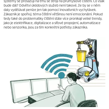
systémy se prosazují na trhu se stroji na průmyslové čištění. Co však
bude dál? Odvětví úklidových služeb není takové, že by se v něm
daly vydělávat peníze jen tak pomocí inovativních vychytávek.
Zákazník je spořivý, téma čištění většinou není emocionální. Pokud
tedy také do problematiky čištění stále více pronikají velké trendy,
jako je elektrifikace, digitalizace a síťové propojení, automatizace
nebo senzorika, jsou za tím konkrétní potřeby zákazníka.