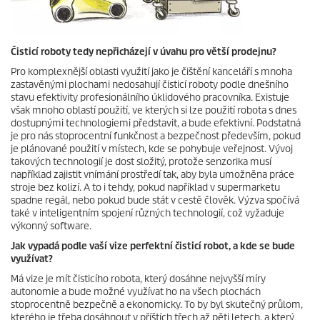
Čisticí roboty tedy nepřicházejí v úvahu pro větší prodejnu?
Pro komplexnější oblasti využití jako je čištění kanceláří s mnoha
zastavěnými plochami nedosahují čisticí roboty podle dnešního
stavu efektivity profesionálního úklidového pracovníka. Existuje
však mnoho oblastí použití, ve kterých si lze použití robota s dnes
dostupnými technologiemi představit, a bude efektivní. Podstatná
je pro nás stoprocentní funkčnost a bezpečnost především, pokud
je plánované použití v místech, kde se pohybuje veřejnost. Vývoj
takových technologií je dost složitý, protože senzorika musí
například zajistit vnímání prostředí tak, aby byla umožněna práce
stroje bez kolizí. A to i tehdy, pokud například v supermarketu
spadne regál, nebo pokud bude stát v cestě člověk. Výzva spočívá
také v inteligentním spojení různých technologií, což vyžaduje
výkonný software.
Jak vypadá podle vaší vize perfektní čisticí robot, a kde se bude
využívat?
Má vize je mít čisticího robota, který dosáhne nejvyšší míry
autonomie a bude možné využívat ho na všech plochách
stoprocentně bezpečně a ekonomicky. To by byl skutečný průlom,
kterého je třeba dosáhnout v příštích třech až pěti letech, a který