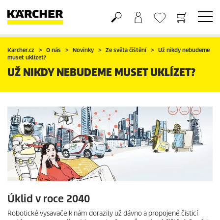
Nákupní košík
Seznam oblíbených produktů
Karcher.cz
O nás
Novinky
Ze světa čištění
Už nikdy nebudeme
muset uklízet?
UŽ NIKDY NEBUDEME MUSET UKLÍZET?
Úklid v roce 2040
Robotické vysavače k nám dorazily už dávno a propojené čisticí