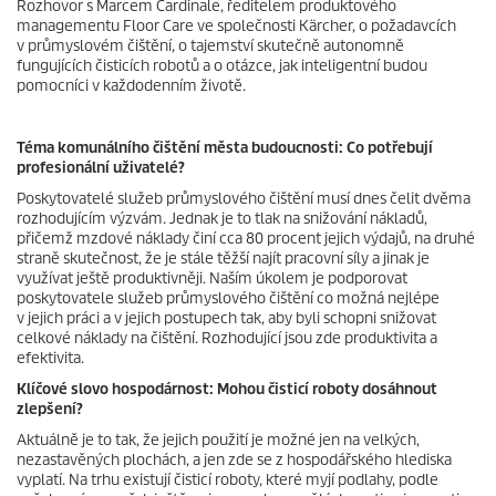
Rozhovor s Marcem Cardinale, ředitelem produktového
managementu Floor Care ve společnosti Kärcher, o požadavcích
v průmyslovém čištění, o tajemství skutečně autonomně
fungujících čisticích robotů a o otázce, jak inteligentní budou
pomocníci v každodenním životě.
Téma komunálního čištění města budoucnosti: Co potřebují
profesionální uživatelé?
Poskytovatelé služeb průmyslového čištění musí dnes čelit dvěma
rozhodujícím výzvám. Jednak je to tlak na snižování nákladů,
přičemž mzdové náklady činí cca 80 procent jejich výdajů, na druhé
straně skutečnost, že je stále těžší najít pracovní síly a jinak je
využívat ještě produktivněji. Naším úkolem je podporovat
poskytovatele služeb průmyslového čištění co možná nejlépe
v jejich práci a v jejich postupech tak, aby byli schopni snižovat
celkové náklady na čištění. Rozhodující jsou zde produktivita a
efektivita.
Klíčové slovo hospodárnost: Mohou čisticí roboty dosáhnout
zlepšení?
Aktuálně je to tak, že jejich použití je možné jen na velkých,
nezastavěných plochách, a jen zde se z hospodářského hlediska
vyplatí. Na trhu existují čisticí roboty, které myjí podlahy, podle