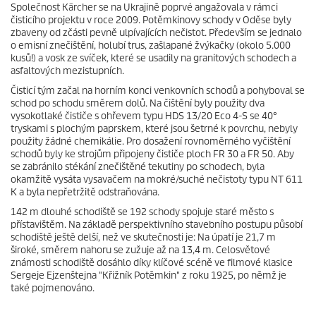
Společnost Kärcher se na Ukrajině poprvé angažovala v rámci
čisticího projektu v roce 2009. Potěmkinovy schody v Oděse byly
zbaveny od zčásti pevně ulpívajících nečistot. Především se jednalo
o emisní znečištění, holubí trus, zašlapané žvýkačky (okolo 5.000
kusů!) a vosk ze svíček, které se usadily na granitových schodech a
asfaltových mezistupních.
Čisticí tým začal na horním konci venkovních schodů a pohyboval se
schod po schodu směrem dolů. Na čištění byly použity dva
vysokotlaké čističe s ohřevem typu HDS 13/20 Eco 4-S se 40°
tryskami s plochým paprskem, které jsou šetrné k povrchu, nebyly
použity žádné chemikálie. Pro dosažení rovnoměrného vyčištění
schodů byly ke strojům připojeny čističe ploch FR 30 a FR 50. Aby
se zabránilo stékání znečištěné tekutiny po schodech, byla
okamžitě vysáta vysavačem na mokré/suché nečistoty typu NT 611
K a byla nepřetržitě odstraňována.
142 m dlouhé schodiště se 192 schody spojuje staré město s
přístavištěm. Na základě perspektivního stavebního postupu působí
schodiště ještě delší, než ve skutečnosti je: Na úpatí je 21,7 m
široké, směrem nahoru se zužuje až na 13,4 m. Celosvětové
známosti schodiště dosáhlo díky klíčové scéně ve filmové klasice
Sergeje Ejzenštejna "Křižník Potěmkin" z roku 1925, po němž je
také pojmenováno.