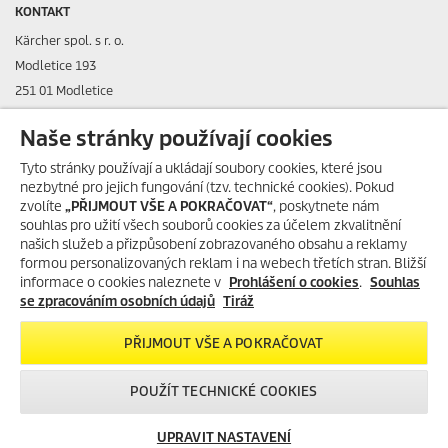
KONTAKT
Kärcher spol. s r. o.
Modletice 193
251 01 Modletice
IČO: 48535761
Naše stránky používají cookies
DIČ: CZ48535761
Tyto stránky používají a ukládají soubory cookies, které jsou
nezbytné pro jejich fungování (tzv. technické cookies). Pokud
ID datové schránky: ic4eqpk
zvolíte
„PŘIJMOUT VŠE A POKRAČOVAT“
, poskytnete nám
souhlas pro užití všech souborů cookies za účelem zkvalitnění
> Tiráž
našich služeb a přizpůsobení zobrazovaného obsahu a reklamy
formou personalizovaných reklam i na webech třetích stran. Bližší
Zákaznická linka:
+420 323 555 555
informace o cookies naleznete v
Prohlášení o cookies
.
Souhlas
E-mail:
info@karcher.cz
se zpracováním osobních údajů
Tiráž
Po-Pá: 8-17 hod.
PŘIJMOUT VŠE A POKRAČOVAT
> Více kontaktů
POUŽÍT TECHNICKÉ COOKIES
UPRAVIT NASTAVENÍ