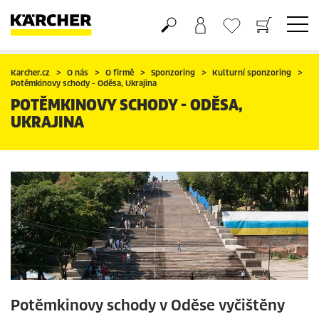
Nákupní košík
Seznam oblíbených produktů
Karcher.cz
O nás
O firmě
Sponzoring
Kulturní sponzoring
Potěmkinovy schody - Oděsa, Ukrajina
POTĚMKINOVY SCHODY - ODĚSA,
UKRAJINA
Potěmkinovy schody v Oděse vyčištěny