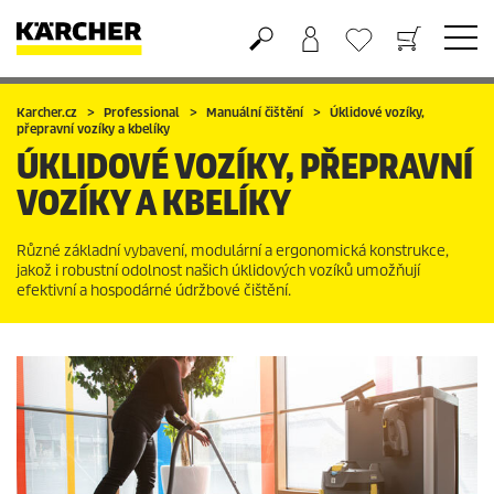
Nákupní košík
Seznam oblíbených produktů
Karcher.cz
Professional
Manuální čištění
Úklidové vozíky,
přepravní vozíky a kbelíky
ÚKLIDOVÉ VOZÍKY, PŘEPRAVNÍ
VOZÍKY A KBELÍKY
Různé základní vybavení, modulární a ergonomická konstrukce,
jakož i robustní odolnost našich úklidových vozíků umožňují
efektivní a hospodárné údržbové čištění.