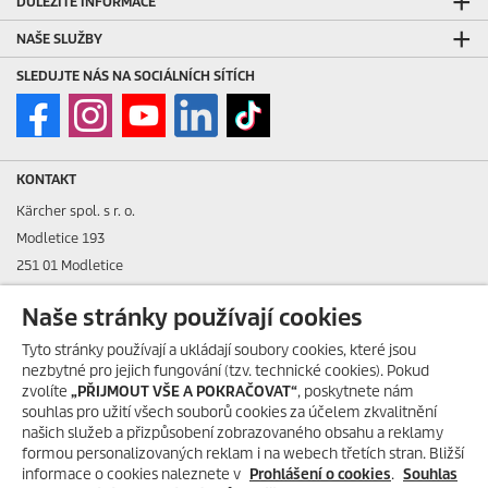
DŮLEŽITÉ INFORMACE
NAŠE SLUŽBY
SLEDUJTE NÁS NA SOCIÁLNÍCH SÍTÍCH
KONTAKT
Kärcher spol. s r. o.
Modletice 193
251 01 Modletice
IČO: 48535761
Naše stránky používají cookies
DIČ: CZ48535761
Tyto stránky používají a ukládají soubory cookies, které jsou
nezbytné pro jejich fungování (tzv. technické cookies). Pokud
ID datové schránky: ic4eqpk
zvolíte
„PŘIJMOUT VŠE A POKRAČOVAT“
, poskytnete nám
souhlas pro užití všech souborů cookies za účelem zkvalitnění
> Tiráž
našich služeb a přizpůsobení zobrazovaného obsahu a reklamy
PŘIJEDEME AŽ K VÁM!
formou personalizovaných reklam i na webech třetích stran. Bližší
Zákaznická linka:
+420 323 555 555
informace o cookies naleznete v
Přivezeme úklidový stroj Kärcher
Prohlášení o cookies
.
Souhlas