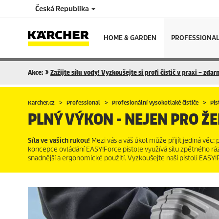
Česká Republika
HOME & GARDEN
PROFESSIONA
Akce:
Zažijte sílu vody! Vyzkoušejte si profi čistič v praxi – zda
Karcher.cz
Professional
Profesionální vysokotlaké čističe
Pis
PLNÝ VÝKON - NEJEN PRO ŽE
Síla ve vašich rukou!
Mezi vás a váš úkol může přijít jediná věc: 
koncepce ovládání
EASY!Force
pistole využívá sílu zpětného r
snadnější a ergonomické použití. Vyzkoušejte naši pistoli
EASY!