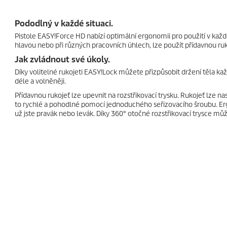
Pododlný v každé situaci.
Pistole
EASY!Force
HD nabízí optimální ergonomii pro použití v každé
hlavou nebo při různých pracovních úhlech, lze použít přídavnou ruk
Jak zvládnout své úkoly.
Díky volitelné rukojeti
EASY!Lock
můžete přizpůsobit držení těla k
déle a volněněji.
Přídavnou rukojeť lze upevnit na rozstřikovací trysku. Rukojeť lze nas
to rychlé a pohodlné pomocí jednoduchého seřizovacího šroubu. Erg
už jste pravák nebo levák. Díky 360° otočné rozstřikovací trysce můž