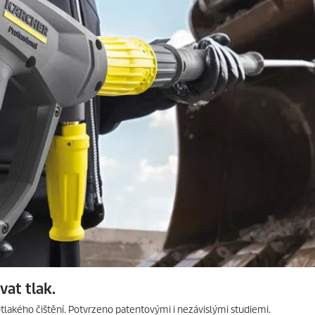
vat tlak.
lakého čištění. Potvrzeno patentovými i nezávislými studiemi.