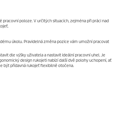
 pracovní poloze. V určitých situacích, zejména při práci nad
ojeť.
aždému úkolu. Pravidelná změna pozice vám umožní pracovat
tavit dle výšky uživatela a nastavit ideální pracovní uhel. Je
onomický design rukojeti nabízí další dvě polohy uchopení, ať
e být přídavná rukojeť flexibilně otočena.