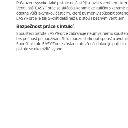
Poškození vysokotlaké pistole nejčastěji souvisí s ventilem, kt
Ventil naší
EASY!Force
se skládá z keramické kuličky s keramic
odolné vůči jakýmkoli částicím, které by mohly způsobit potenci
EASY!Force
je tak 5-krát delší než u pistolí s běžným ventilem.
Bezpečnost práce s intuicí.
Spouštěcí pistole
EASY!Force
zabraňuje neúmyslnému spuštění 
bezpečnost při používání. Stačí pouze stisknout spoušť a uvolnit 
Spoušť pistole
EASY!Force
zůstane otevřená, dokud je pojistka s
pistole se okamžitě vypne.