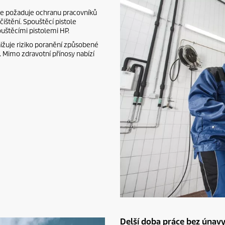
áce požaduje ochranu pracovníků
čištění. Spouštěcí pistole
uštěcími pistolemi HP.
snižuje riziko poranění způsobené
o. Mimo zdravotní přínosy nabízí
Delší doba práce bez únav