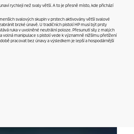
naví rychleji než svaly větší. A to je přesně místo, kde přichází
 menších svalových skupin v prstech aktivovány větší svalové
zabránit brzké únavě. U tradičních pistolí HP musí být prsty
tává ruka v uvolněné neutrální poloze. Přesunutí síly z malých
 a volná manipulace s pistolí vede k významně nižšímu přetížení
době pracovat bez únavy a výsledkem je lepší a hospodárnější