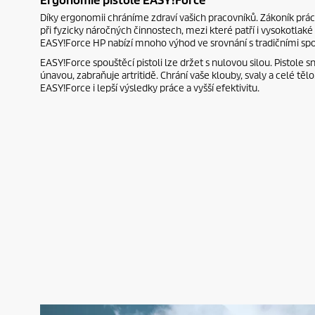
Ergonomie pistole
EASY!Force
Díky ergonomii chráníme zdraví vašich pracovníků. Zákoník pr
při fyzicky náročných činnostech, mezi které patří i vysokotlaké 
EASY!Force
HP nabízí mnoho výhod ve srovnání s tradičními spo
EASY!Force
spouštěcí pistoli lze držet s nulovou silou. Pistole 
únavou, zabraňuje artritidě. Chrání vaše klouby, svaly a celé těl
EASY!Force
i lepší výsledky práce a vyšší efektivitu.