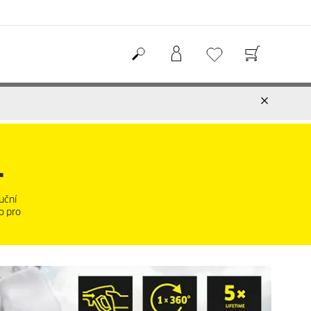
.
uční
o pro