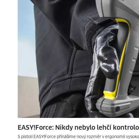
EASY!Force
: Nikdy nebylo lehčí kontrolo
S pistolí
EASY!Force
přinášíme nový rozměr v ergonomii vysokot