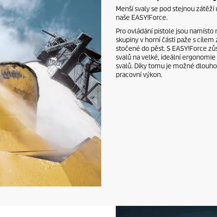
Menší svaly se pod stejnou zátěží u
naše
EASY!Force
.
Pro ovládání pistole jsou namísto
skupiny v horní části paže s cílem 
stočené do pěst. S
EASY!Force
zůs
svalů na velké, ideální ergonomie
svalů. Díky tomu je možné dlouho
pracovní výkon.