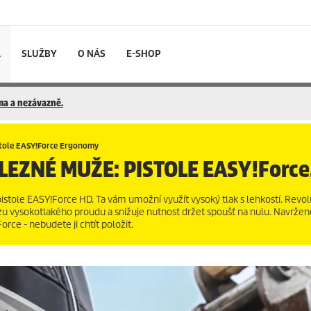
L
SLUŽBY
O NÁS
E-SHOP
rma a nezávazně.
tole
EASY!Force
Ergonomy
LEZNÉ MUŽE: PISTOLE
EASY!Force
pistole
EASY!Force
HD. Ta vám umožní využít vysoký tlak s lehkostí. Revol
ázu vysokotlakého proudu a snižuje nutnost držet spoušť na nulu. Navržen
Force
- nebudete ji chtít položit.