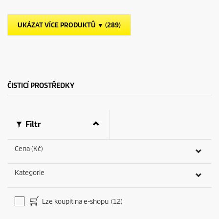
d
c
i
t
č
p
UKÁZAT VÍCE PRODUKTŮ ▼ (289)
e
r
k
i
.
c
e
ČISTICÍ PROSTŘEDKY
Filtr
Cena (Kč)
Kategorie
Lze koupit na e-shopu
(12)