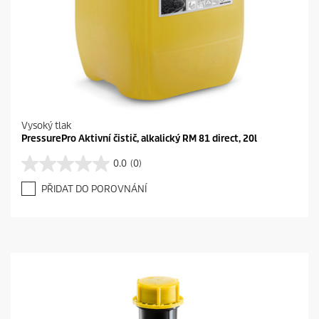
Vysoký tlak
PressurePro Aktivní čistič, alkalický RM 81 direct, 20l
0.0
(0)
0
.
PŘIDAT DO POROVNÁNÍ
0
z
5
h
v
ě
z
d
i
č