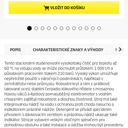
z
t
5
p
VLOŽIT DO KOŠÍKU
h
r
v
o
ě
d
z
u
d
c
i
t
č
p
e
r
POPIS
CHARAKTERISTICKÉ ZNAKY A VÝHODY
SPECI
k
i
.
c
Tento stacionární studenovodní vysokotlaký čistič pro teplotu až
e
60 °C na vstupu vody se může pochlubit průtokem 1 000 l/h a
působivým pracovním tlakem 210 barů. Vysoký výkon umožňuje
nepřetržité použití v náročných podmínkách, například v
zemědělství nebo průmyslu. Robustní kryt a rám z práškově
lakované oceli, stabilní čerpadlo klikového hřídele s mosaznou
hlavou válců a 4pólový pomaluběžný elektromotor s vodním
chlazením zajišťují robustnost a dlouhou životnost. Stroj má také
integrovanou nádrž na vodu s ochranou proti chodu nasucho a
indikátorem prázdné nádrže. Detergent se přivádí speciálním
přívodem s dávkovacím ventilem a prázdnou nádrž ukazuje také
indikátor. Stroj je vybaven velkým otočným spínačem pro
pohodlnou obsluhu a také instalace a údržba mohou být provedeny