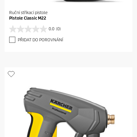
Ruční stříkací pistole
Pistole Classic M22
0.0
(0)
0
.
PŘIDAT DO POROVNÁNÍ
0
z
5
h
v
ě
z
d
i
č
e
k
.