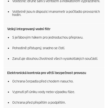
Volitelně: druhé sání s ventilem a indikátorem vyprázdnění.
Volitelně jsou k dispozici manometr a počítadlo provozních
hodin.
Velký integrovaný vodní filtr
S jeřábovým hákem pro jednoduchou přepravu.
Pohodlně přístupný, snadno se čistí.
Zaručuje dlouhou životnost všech vysokotlakých součástí.
Elektronická kontrola pro větší bezpečnost provozu
Ochrana čerpadla před chodem nasucho.
Vypnutí při úniku vody nebo výpadku fáze.
Ochrana před přepětím a podpětím.