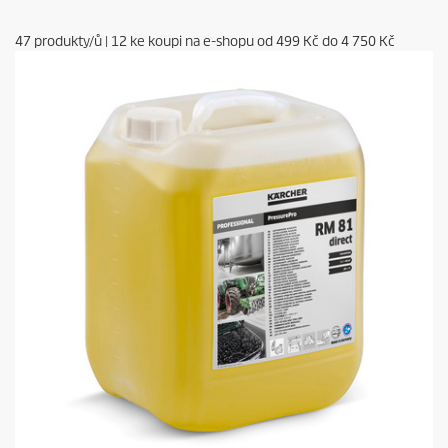
47
produkty/ů
|
12
ke koupi na e-shopu od
499 Kč
do
4 750 Kč