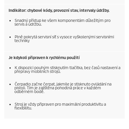
Indikátor: chybové kódy, provozní stav, intervaly údržby.
Snadný přístup ke všem komponentám důležitým pro
servis a údržbu.
Plně pokrytá servisní síť s vysoce vyškolenými servisními
techniky
Je kdykoli připraven k rychlému použití
K dispozici pouhým stisknutím tlačítka, bez časů nastavení a
přepravy mobilních strojů.
Čerpadlo začne čerpat, jakmile je stisknuto ovládání na
pistoli. Tím je zajištěna pohodlná práce v každém
odběrném bodě.
Stroj je vždy připraven pro maximální produktivitu a
flexibilitu.