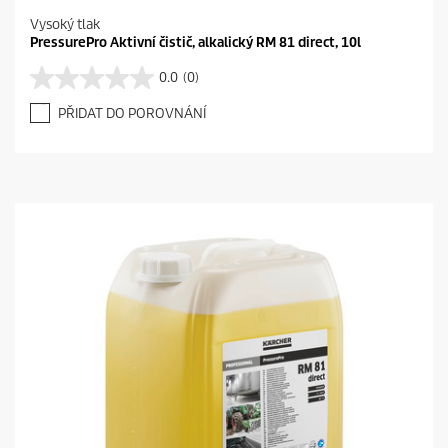
Vysoký tlak
PressurePro Aktivní čistič, alkalický RM 81 direct, 10l
0.0
(0)
0
.
PŘIDAT DO POROVNÁNÍ
0
z
5
h
v
ě
z
d
i
č
e
k
.