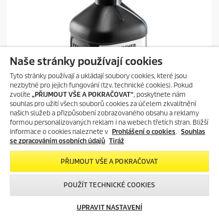
e
k
.
Naše stránky používají cookies
Tyto stránky používají a ukládají soubory cookies, které jsou
nezbytné pro jejich fungování (tzv. technické cookies). Pokud
zvolíte
„PŘIJMOUT VŠE A POKRAČOVAT“
, poskytnete nám
souhlas pro užití všech souborů cookies za účelem zkvalitnění
našich služeb a přizpůsobení zobrazovaného obsahu a reklamy
formou personalizovaných reklam i na webech třetích stran. Bližší
informace o cookies naleznete v
Prohlášení o cookies
.
Souhlas
se zpracováním osobních údajů
Tiráž
Vysoký tlak
PŘIJMOUT VŠE A POKRAČOVAT
Aktivní čistič RM 81, alkalický, bez NTA, 2,5 l, 2.5l
POUŽÍT TECHNICKÉ COOKIES
0.0
(0)
0
.
PŘIDAT DO POROVNÁNÍ
UPRAVIT NASTAVENÍ
0
z