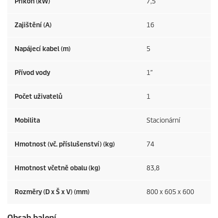
Příkon (kW)
7,5
Zajištění (A)
16
Napájecí kabel (m)
5
Přívod vody
1″
Počet uživatelů
1
Mobilita
Stacionární
Hmotnost (vč. příslušenství) (kg)
74
Hmotnost včetně obalu (kg)
83,8
Rozměry (D x Š x V) (mm)
800 x 605 x 600
Obsah balení