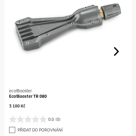
eco!Booster
Eco!Booster TR 080
C
3 100 Kč
u
r
0.0
(0)
0
r
.
e
PŘIDAT DO POROVNÁNÍ
0
n