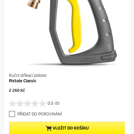
Ruční stříkací pistole
Pistole Classic
C
2 260 Kč
u
r
0.0
(0)
0
r
.
e
PŘIDAT DO POROVNÁNÍ
0
n
z
t
5
p
VLOŽIT DO KOŠÍKU
h
r