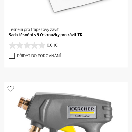
Těsnění pro trapézový závit
Sada těsnění s 9 O-kroužky pro závit TR
0.0
(0)
0
.
PŘIDAT DO POROVNÁNÍ
0
z
5
h
v
ě
z
d
i
č
e
k
.