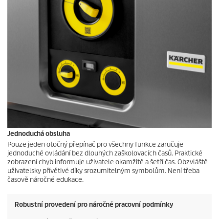
Jednoduchá obsluha
Pouze jeden otočný přepínač pro všechny funkce zaručuje
jednoduché ovládání bez dlouhých zaškolovacích časů. Praktické
zobrazení chyb informuje uživatele okamžitě a šetří čas. Obzvláště
uživatelsky přívětivé díky srozumitelným symbolům. Není třeba
časově náročné edukace.
Robustní provedení pro náročné pracovní podmínky