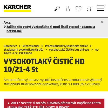
Akce:
Nákupní košík
Seznam oblíbených produktů
Zažijte sílu vody! Vyzkoušejte si profi čistič v praxi – zdarma a
nezávazně.
Karcher.cz
Professional
Profesionální vysokotlaké čističe
Stacionární vysokotlaké čističe
Vysokotlaké čističe bez ohřevu
HD
10/21-4 St 15249630
VYSOKOTLAKÝ ČISTIČ
HD
10/21-4 St
Bezproblémový provoz, vysoká bezpečnost a robustnost: výkonný
stacionární studenovodní vysokotlaký čistič s 1 000 l/h a 210 bary.
► AKCE: Nechte si od nás ZDARMA představit například tento
stroj v akci "
ZAŽIJTE SÍLU VODY V PRAXI
"