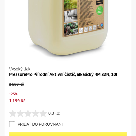
Vysoký tlak
PressurePro Přírodní Aktivní Čistič, alkalický RM 82N, 10l
O
1 590 Kč
l
S
-25%
d
a
p
C
1 199 Kč
v
r
u
i
o
r
0.0
(0)
n
0
d
r
g
.
u
e
PŘIDAT DO POROVNÁNÍ
0
c
n
z
t
t