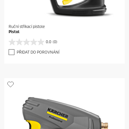
Ruční stříkací pistole
Pistol
0.0
(0)
0
.
PŘIDAT DO POROVNÁNÍ
0
z
5
h
v
ě
z
d
i
č
e
k
.