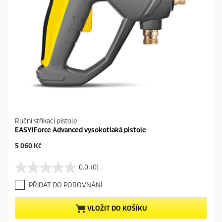
Ruční stříkací pistole
EASY!Force Advanced vysokotlaká pistole
C
5 060 Kč
u
r
0.0
(0)
0
r
.
e
PŘIDAT DO POROVNÁNÍ
0
n
z
t
5
p
VLOŽIT DO KOŠÍKU
h
r