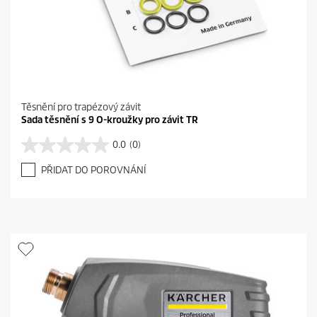
Těsnění pro trapézový závit
Sada těsnění s 9 O-kroužky pro závit TR
0.0
(0)
0
.
PŘIDAT DO POROVNÁNÍ
0
z
5
h
v
ě
z
d
i
č
e
k