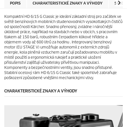
e
r
POPIS
CHARAKTERISTICKÉ ZNAKY A VÝHODY
SPECI
k
i
.
c
Kompaktní HD 6/15 G Classic je ideální základní stroj pro začátek ve
e
světě benzínových mobilních studenovodních vysokotlakých čističů
od společnosti Kärcher. Snadno přenosný, zvládne i náročnější
úklidové práce, například na stavbách nebo v obcích, s pracovním
tlakem až 150 barů, robustním čerpadlem klikové hřídele a
objemem vody až 600 litrů za hodinu . Integrovaný benzínový
motor (EU STAGE V) umožňuje autonomii z externích zdrojů
energie, kola plněná vzduchem zaručují požadovanou mobilitu v
místě použití a ergonomická rukojeť a praktické uložení
příslušenství zajišťují uživatelsky přívětivou manipulaci.
Komponenty a bezpečnostními ventily, jsou snadno přístupné.
Stabilní ocelový rám HD 6/15 G Classic také spolehlivě zabraňuje
poškození způsobené vnějšími mechanickými vlivy.
CHARAKTERISTICKÉ ZNAKY A VÝHODY