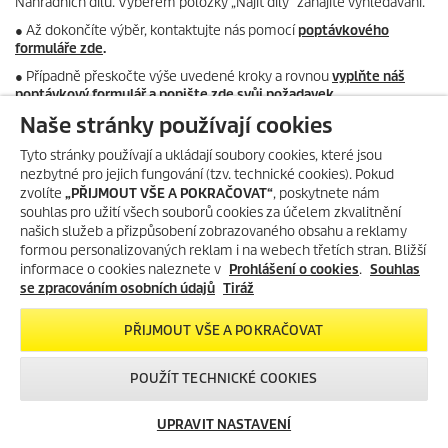
Náhradních dílů. Výběrem položky „Najít díly“ zahájíte vyhledávání.
● Až dokončíte výběr, kontaktujte nás pomocí
poptávkového
formuláře zde
.
● Případně přeskočte výše uvedené kroky a rovnou
vyplňte náš
poptávkový formulář a popište zde svůj požadavek
.
Naše stránky používají cookies
_____________________
Tyto stránky používají a ukládají soubory cookies, které jsou
Kärcher stroj můžete také nechat zaslat do našeho
odborného
nezbytné pro jejich fungování (tzv. technické cookies). Pokud
servisu
. Podívejte se,
jak postupovat v případě reklamace zboží
.
zvolíte
„PŘIJMOUT VŠE A POKRAČOVAT“
, poskytnete nám
souhlas pro užití všech souborů cookies za účelem zkvalitnění
Pro další informace navštivte stránku
Náhradní díly
, kde se dozvíte
našich služeb a přizpůsobení zobrazovaného obsahu a reklamy
vše potřebné.
formou personalizovaných reklam i na webech třetích stran. Bližší
informace o cookies naleznete v
Prohlášení o cookies
.
Souhlas
se zpracováním osobních údajů
Tiráž
PŘIJMOUT VŠE A POKRAČOVAT
POUŽÍT TECHNICKÉ COOKIES
UPRAVIT NASTAVENÍ