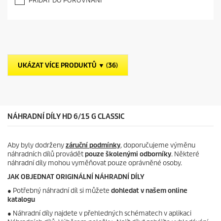
PŘIDAT DO POROVNÁNÍ
0
z
5
h
v
ě
z
UKÁZAT VÍCE PRODUKTŮ ▼ (36)
d
i
č
e
k
.
NÁHRADNÍ DÍLY HD 6/15 G CLASSIC
Aby byly dodrženy
záruční podmínky
, doporučujeme výměnu
náhradních dílů provádět
pouze školenými odborníky
. Některé
náhradní díly mohou vyměňovat pouze oprávněné osoby.
JAK OBJEDNAT ORIGINÁLNÍ NÁHRADNÍ DÍLY
●
Potřebný náhradní díl si můžete
dohledat v našem online
katalogu
● Náhradní díly najdete v přehledných schématech v aplikaci