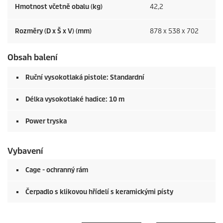
Hmotnost včetně obalu (kg)
42,2
Rozměry (D x Š x V) (mm)
878 x 538 x 702
Obsah balení
Ruční vysokotlaká pistole: Standardní
Délka vysokotlaké hadice: 10 m
Power tryska
Vybavení
Cage - ochranný rám
Čerpadlo s klikovou hřídelí s keramickými písty