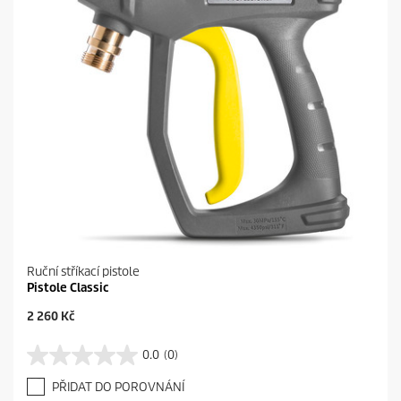
.
Ruční stříkací pistole
Pistole Classic
C
2 260 Kč
u
r
0.0
(0)
0
r
.
e
PŘIDAT DO POROVNÁNÍ
0
n