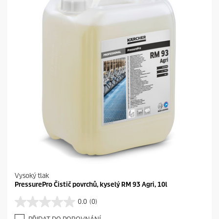
k
i
.
c
e
Vysoký tlak
PressurePro Čistič povrchů, kyselý RM 93 Agri, 10l
0.0
(0)
0
.