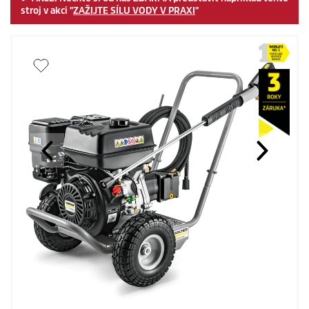
stroj v akci "
ZAŽIJTE SÍLU VODY V PRAXI
"