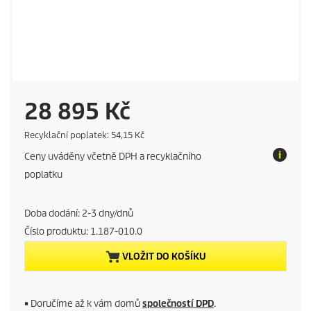
C
28 895 Kč
u
E
Recyklační poplatek: 54,15 Kč
c
Ceny uváděny včetně DPH a recyklačního
o
r
t
poplatku
a
r
x
Doba dodání: 2-3 dny/dnů
e
Číslo produktu:
1.187-010.0
n
VLOŽIT DO KOŠÍKU
t
p
■
Doručíme až k vám domů
společností DPD
.