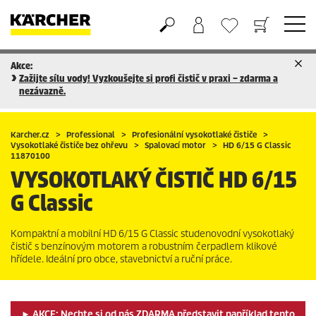
Akce:
Nákupní košík
Seznam oblíbených produktů
Zažijte sílu vody! Vyzkoušejte si profi čistič v praxi – zdarma a
nezávazně.
Karcher.cz
Professional
Profesionální vysokotlaké čističe
Vysokotlaké čističe bez ohřevu
Spalovací motor
HD 6/15 G Classic
11870100
VYSOKOTLAKÝ ČISTIČ
HD 6/15
G Classic
Kompaktní a mobilní HD 6/15 G Classic studenovodní vysokotlaký
čistič s benzínovým motorem a robustním čerpadlem klikové
hřídele. Ideální pro obce, stavebnictví a ruční práce.
► AKCE: Nechte si od nás ZDARMA představit například tento