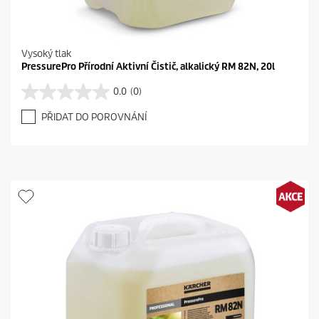
Vysoký tlak
PressurePro Přírodní Aktivní Čistič, alkalický RM 82N, 20l
0.0
(0)
0
.
PŘIDAT DO POROVNÁNÍ
0
z
5
h
v
ě
z
d
i
č
e
k
.