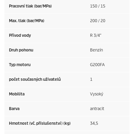
Pracovní tlak (bar/MPa)
150 / 15
Max. tlak (bar/MPa)
200 / 20
Přívod vody
R 3/4″
Druh pohonu
Benzín
Typ motoru
G200FA
počet současných uživatelů
1
Mobilita
Vysoký
Barva
antracit
Hmotnost (vč. příslušenství) (kg)
34,5