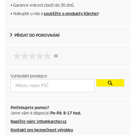
■ Garance vrácení zboží do 30 dnů.
r
■ Nakupte u nás a
soutěžte o produkty Kärcher
!
o
d
PŘIDAT DO POROVNÁNÍ
u
(0)
c
t
Vyhledání prodejce:
p
r
i
Potřebujete pomoc?
Jsme vám k dispocizi
Po-Pá: 8-17 hod.
c
Napište nám: info@karcher.cz
Kontakt pro bezpečnost výrobku