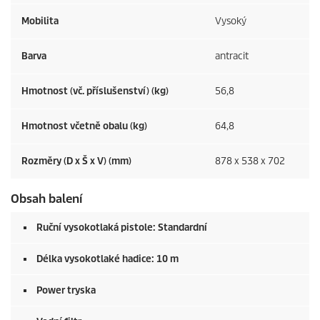
Mobilita
Vysoký
Barva
antracit
Hmotnost (vč. příslušenství) (kg)
56,8
Hmotnost včetně obalu (kg)
64,8
Rozměry (D x Š x V) (mm)
878 x 538 x 702
Obsah balení
Ruční vysokotlaká pistole: Standardní
Délka vysokotlaké hadice: 10 m
Power tryska