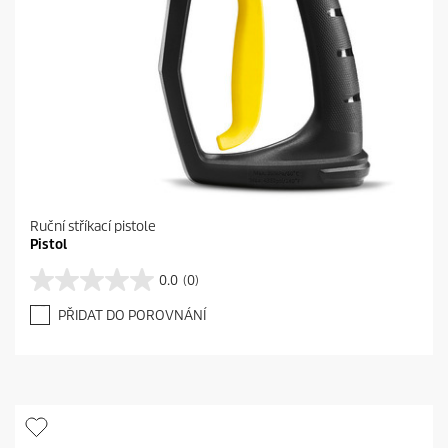
Ruční stříkací pistole
Pistol
0.0
(0)
0
.
PŘIDAT DO POROVNÁNÍ
0
z
5
h
v
ě
z