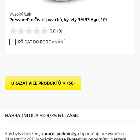
Vysoký tlak
PressurePro Čistič povrchů, kyselý RM 93 Agri, 10l
0.0
(0)
0
.
PŘIDAT DO POROVNÁNÍ
0
z
5
h
v
ě
z
UKÁZAT VÍCE PRODUKTŮ ▼ (36)
d
i
č
e
k
.
NÁHRADNÍ DÍLY HD 9/25 G CLASSIC
Aby byly dodrženy
záruční podmínky
, doporučujeme výměnu
náhradních dílů provádět
pouze školenými odborníky
. Některé