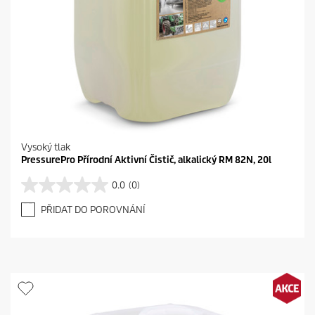
Vysoký tlak
PressurePro Přírodní Aktivní Čistič, alkalický RM 82N, 20l
0.0
(0)
0
.
PŘIDAT DO POROVNÁNÍ
0
z
5
h
v
ě
z
d