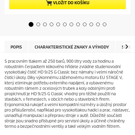
5
p
VLOŽIT DO KOŠÍKU
h
r
v
o
ě
d
z
u
d
c
i
t
č
p
e
r
POPIS
CHARAKTERISTICKÉ ZNAKY A VÝHODY
SPECI
k
i
.
c
S pracovním tlakem až 250 barů, 900 litry vody za hodinu a
e
robustním čerpadlem klikového hřídele zvládne studenovodní
vysokotlaký čistič HD 9/25 G Classic bez námahy i velmi náročné
čisticí úkoly. Díky výkonnému zážehovému motoru EU STAGE V,
který eliminuje potřebu externího napájení, a vybavenému
robustním rámem z ocelových trubek a koly odolnými proti
propíchnutí je HD 9/25 G Classic vhodný pro těžké použití na
stavbách, v řemeslech, v obcích nebo u stavebních firem.
Ergonomická rukojeť a velmi kompaktní rozměry a úložný prostor
pro příslušenství, například pro vysokotlakou hadici a prac. nástavec,
usnadňují manipulaci a přepravu stroje v autě. Důležité součásti
stroje jsou snadno přístupné pro servisní úkoly a účinně chráněny
termo a bezpečnostními ventily a také velkým vodním filtrem.