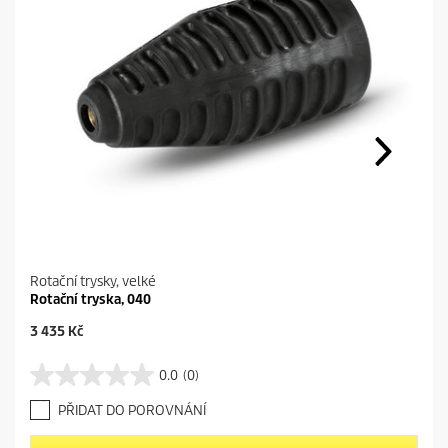
Rotační trysky, velké
Rotační tryska, 040
C
3 435 Kč
u
r
0.0
(0)
0
r
.
e
PŘIDAT DO POROVNÁNÍ
0
n
z
t