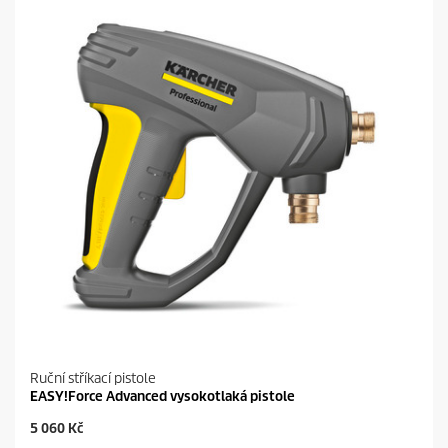
d
i
č
e
k
.
Ruční stříkací pistole
EASY!Force Advanced vysokotlaká pistole
C
5 060 Kč
u