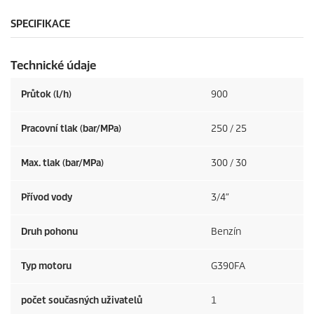
SPECIFIKACE
Technické údaje
Průtok (l/h)
900
Pracovní tlak (bar/MPa)
250 / 25
Max. tlak (bar/MPa)
300 / 30
Přívod vody
3/4″
Druh pohonu
Benzín
Typ motoru
G390FA
počet současných uživatelů
1