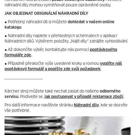
náhradní díly mohou vyměňovat pouze oprávněné osoby.
JAK OBJEDNAT ORIGINÁLNÍ NÁHRADNÍ DÍLY
●
Potřebný náhradní díl si můžete
dohledat v našem online
katalogu
● Náhradní díly najdete v přehledných schématech v aplikaci
Náhradních dílů. Výběrem položky „Najít díly“ zahájíte vyhledávání.
● Až dokončíte výběr, kontaktujte nás pomocí
poptávkového
formuláře zde
.
● Případně přeskočte výše uvedené kroky a rovnou
vyplňte náš
poptávkový formulář a popište zde svůj požadavek
.
_____________________
Kärcher stroj můžete také nechat zaslat do našeho
odborného
servisu
. Podívejte se,
jak postupovat v případě reklamace zboží
.
Pro další informace navštivte stránku
Náhradní díly
, kde se dozvíte
vše potřebné.