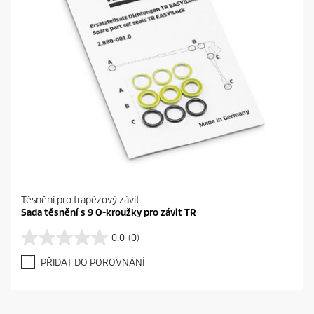
Těsnění pro trapézový závit
Sada těsnění s 9 O-kroužky pro závit TR
0.0
(0)
0
.
PŘIDAT DO POROVNÁNÍ
0
z
5
h