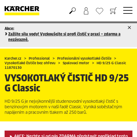
Akce:
Nákupní košík
Seznam oblíbených produktů
Zažijte sílu vody! Vyzkoušejte si profi čistič v praxi – zdarma a
nezávazně.
Karcher.cz
Professional
Profesionální vysokotlaké čističe
Vysokotlaké čističe bez ohřevu
Spalovací motor
HD 9/25 G Classic
11870130
VYSOKOTLAKÝ ČISTIČ
HD 9/25
G Classic
HD 9/25 G je nejvýkonnější studenovodní vysokotlaký čistič s
benzínovým motorem v naší řadě Classic. Vyniká soběstačným
napájením a pracovním tlakem až 250 barů.
► AKCE: Nechte si od nás ZDARMA představit například tento