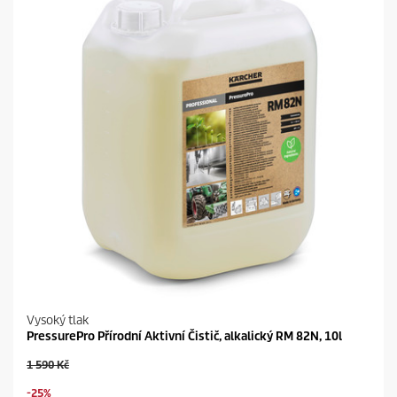
i
č
e
k
.
Vysoký tlak
PressurePro Přírodní Aktivní Čistič, alkalický RM 82N, 10l
O
1 590 Kč
l
S
-25%
d