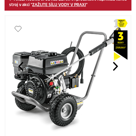
stroj v akci "
ZAŽIJTE SÍLU VODY V PRAXI
"