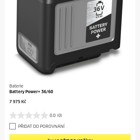
Baterie
Battery Power+ 36/60
C
7 975 Kč
u
r
0.0
(0)
0
r
.
e
PŘIDAT DO POROVNÁNÍ
0
n
z
t