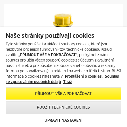
v
ě
z
d
i
č
e
Naše stránky používají cookies
k
.
Tyto stránky používají a ukládají soubory cookies, které jsou
nezbytné pro jejich fungování (tzv. technické cookies). Pokud
zvolíte
„PŘIJMOUT VŠE A POKRAČOVAT“
, poskytnete nám
souhlas pro užití všech souborů cookies za účelem zkvalitnění
našich služeb a přizpůsobení zobrazovaného obsahu a reklamy
formou personalizovaných reklam i na webech třetích stran. Bližší
informace o cookies naleznete v
Prohlášení o cookies
.
Souhlas
se zpracováním osobních údajů
Tiráž
PŘIJMOUT VŠE A POKRAČOVAT
POUŽÍT TECHNICKÉ COOKIES
UPRAVIT NASTAVENÍ
Vysoký tlak