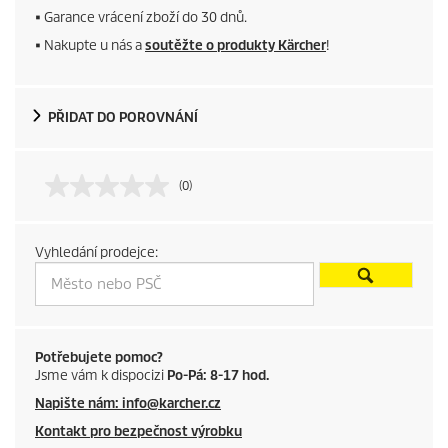
■ Garance vrácení zboží do 30 dnů.
r
■ Nakupte u nás a
soutěžte o produkty Kärcher
!
o
d
PŘIDAT DO POROVNÁNÍ
u
(0)
c
t
Vyhledání prodejce:
p
r
i
Potřebujete pomoc?
Jsme vám k dispocizi
Po-Pá: 8-17 hod.
c
Napište nám: info@karcher.cz
Kontakt pro bezpečnost výrobku