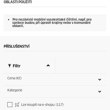
o
OBLASTI POUŽITÍ
n
d
s
o
Pro nezávislé mobilní vysokotlaké čištění, např. pro
f
správce budov, při úpravě krajiny nebo v komunální
0
oblasti.
s
e
c
o
n
PŘÍSLUŠENSTVÍ
d
s
Filtr
Cena (Kč)
Kategorie
Lze koupit na e-shopu
(117)