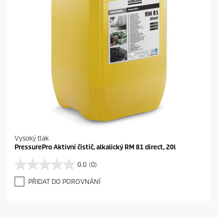
Vysoký tlak
PressurePro Aktivní čistič, alkalický RM 81 direct, 20l
0.0
(0)
0
.
PŘIDAT DO POROVNÁNÍ
0
z
5
h