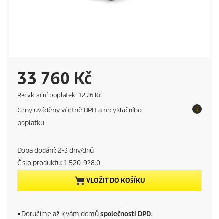
C
33 760 Kč
u
E
Recyklační poplatek: 12,26 Kč
c
Ceny uváděny včetně DPH a recyklačního
o
r
t
poplatku
a
r
x
Doba dodání: 2-3 dny/dnů
e
Číslo produktu:
1.520-928.0
n
VLOŽIT DO KOŠÍKU
t
p
■
Doručíme až k vám domů
společností DPD
.