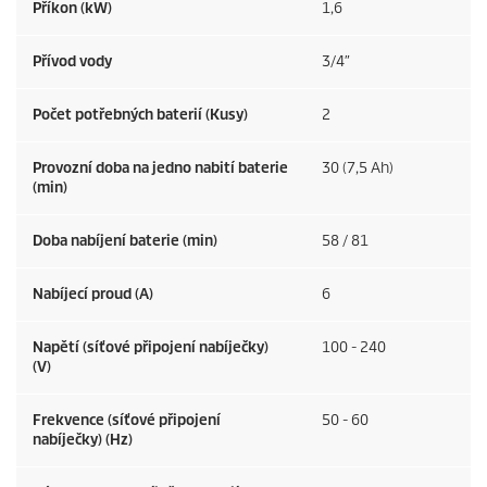
Příkon (kW)
1,6
Přívod vody
3/4″
Počet potřebných baterií (Kusy)
2
Provozní doba na jedno nabití baterie
30 (7,5 Ah)
(min)
Doba nabíjení baterie (min)
58 / 81
Nabíjecí proud (A)
6
Napětí (síťové připojení nabíječky)
100 - 240
(V)
Frekvence (síťové připojení
50 - 60
nabíječky) (
Hz
)