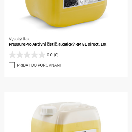
Vysoký tlak
PressurePro Aktivní čistič, alkalický RM 81 direct, 10l
0.0
(0)
0
.
PŘIDAT DO POROVNÁNÍ
0
z
5
h
v
ě
z
d
i
č
e
k
.