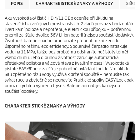
e
r
POPIS
CHARAKTERISTICKÉ ZNAKY A VÝHODY
SPECI
k
i
.
c
Aku vysokotlaký čistič HD 4/11 C Bp oceníte při úklidu na
e
staveništích a veřejných prostranstvích. Zvládá provoz v horizontální
i vertikální poloze a nepotřebuje elektrickou přípojku – potřebnou
energii zajišťuje dvojice 36V
Li-Ion
baterií (nejsou součástí dodávky).
Životnost baterie snadno prodloužíte přepnutím zařízení do
úsporného režimu
eco!efficiency
. Spolehlivé čerpadlo natlakuje
vodu na 11 MPa, takže bez problému odstraníte nečistoty téměř
všeho druhu. Jeho dlouhou životnost zaručuje automatická
přetlaková pojistka a válcová hlava z kvalitní mosazi. Vysokotlaká
pistole
EASY!Force
zajišťuje pohodlné ovládání i při delším úklidu.
Sílu zpětného rázu vody využívá k držení spouště – nemusíte tak
svírat ruce a zbytečně se neunavíte Praktické spojky
EASY!Lock
pak
umožní rychlou výměnu trysek. Baterie ani nabíječka nejsou
součástí dodávky.
CHARAKTERISTICKÉ ZNAKY A VÝHODY