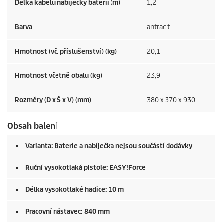
Délka kabelu nabíječky baterií (m)
1,2
Barva
antracit
Hmotnost (vč. příslušenství) (kg)
20,1
Hmotnost včetně obalu (kg)
23,9
Rozměry (D x Š x V) (mm)
380 x 370 x 930
Obsah balení
Varianta: Baterie a nabíječka nejsou součástí dodávky
Ruční vysokotlaká pistole:
EASY!Force
Délka vysokotlaké hadice: 10 m
Pracovní nástavec: 840 mm