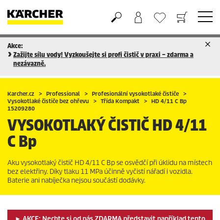
Akce:
Nákupní košík
Seznam oblíbených produktů
Zažijte sílu vody! Vyzkoušejte si profi čistič v praxi – zdarma a
nezávazně.
Karcher.cz
Professional
Profesionální vysokotlaké čističe
Vysokotlaké čističe bez ohřevu
Třída Kompakt
HD 4/11 C Bp
15209280
VYSOKOTLAKÝ ČISTIČ
HD 4/11
C Bp
Aku vysokotlaký čistič HD 4/11 C Bp se osvědčí při úklidu na místech
bez elektřiny. Díky tlaku 11 MPa účinně vyčistí nářadí i vozidla.
Baterie ani nabíječka nejsou součástí dodávky.
► AKCE: Nechte si od nás ZDARMA představit například tento