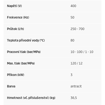
Napětí (V)
400
Frekvence (
Hz
)
50
Průtok (l/h)
250 - 700
Teplota přívodní vody (°C)
80
Pracovní tlak (bar/MPa)
10 - 100 / 1 - 10
Max. tlak (bar/MPa)
120 / 12
Příkon (kW)
3
Barva
antracit
Hmotnost (vč. příslušenství) (kg)
36,5