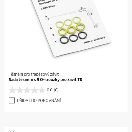
Těsnění pro trapézový závit
Sada těsnění s 9 O-kroužky pro závit TR
0.0
(0)
0
.
PŘIDAT DO POROVNÁNÍ
0
z
5
h
v
ě