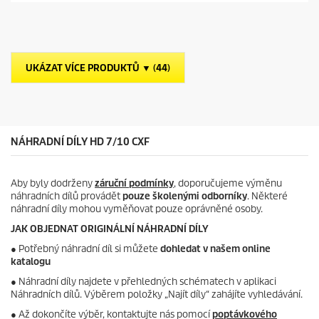
i
o
ě
c
d
z
e
u
d
c
i
t
č
p
UKÁZAT VÍCE PRODUKTŮ ▼ (44)
e
r
k
i
.
c
e
NÁHRADNÍ DÍLY HD 7/10 CXF
Aby byly dodrženy
záruční podmínky
, doporučujeme výměnu
náhradních dílů provádět
pouze školenými odborníky
. Některé
náhradní díly mohou vyměňovat pouze oprávněné osoby.
JAK OBJEDNAT ORIGINÁLNÍ NÁHRADNÍ DÍLY
●
Potřebný náhradní díl si můžete
dohledat v našem online
katalogu
● Náhradní díly najdete v přehledných schématech v aplikaci
Náhradních dílů. Výběrem položky „Najít díly“ zahájíte vyhledávání.
● Až dokončíte výběr, kontaktujte nás pomocí
poptávkového