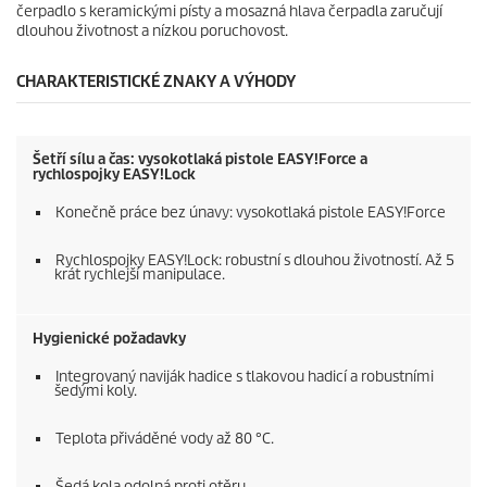
čerpadlo s keramickými písty a mosazná hlava čerpadla zaručují
dlouhou životnost a nízkou poruchovost.
CHARAKTERISTICKÉ ZNAKY A VÝHODY
Šetří sílu a čas: vysokotlaká pistole
EASY!Force
a
rychlospojky
EASY!Lock
Konečně práce bez únavy: vysokotlaká pistole
EASY!Force
Rychlospojky
EASY!Lock
: robustní s dlouhou životností. Až 5
krát rychlejší manipulace.
Hygienické požadavky
Integrovaný naviják hadice s tlakovou hadicí a robustními
šedými koly.
Teplota přiváděné vody až 80 °C.
Šedá kola odolná proti otěru.