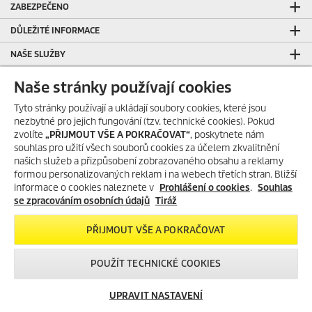
ZABEZPEČENO
DŮLEŽITÉ INFORMACE
NAŠE SLUŽBY
SLEDUJTE NÁS NA SOCIÁLNÍCH SÍTÍCH
Naše stránky používají cookies
Tyto stránky používají a ukládají soubory cookies, které jsou
nezbytné pro jejich fungování (tzv. technické cookies). Pokud
zvolíte
„PŘIJMOUT VŠE A POKRAČOVAT“
, poskytnete nám
KONTAKT
souhlas pro užití všech souborů cookies za účelem zkvalitnění
našich služeb a přizpůsobení zobrazovaného obsahu a reklamy
Kärcher spol. s r. o.
formou personalizovaných reklam i na webech třetích stran. Bližší
Modletice 193
informace o cookies naleznete v
Prohlášení o cookies
.
Souhlas
251 01 Modletice
se zpracováním osobních údajů
Tiráž
IČO: 48535761
PŘIJMOUT VŠE A POKRAČOVAT
DIČ: CZ48535761
POUŽÍT TECHNICKÉ COOKIES
ID datové schránky: ic4eqpk
UPRAVIT NASTAVENÍ
> Tiráž