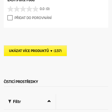
EASY!Force Food
0.0
(0)
0
.
PŘIDAT DO POROVNÁNÍ
0
z
5
h
v
ě
z
UKÁZAT VÍCE PRODUKTŮ ▼ (137)
d
i
č
e
k
.
ČISTICÍ PROSTŘEDKY
Filtr