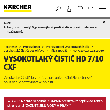
Akce:
Nákupní košík
Seznam oblíbených produktů
Zažijte sílu vody! Vyzkoušejte si profi čistič v praxi – zdarma a
nezávazně.
Karcher.cz
Professional
Profesionální vysokotlaké čističe
Vysokotlaké čističe bez ohřevu
Třída Speciál
HD 7/10 CXF 11519060
VYSOKOTLAKÝ ČISTIČ
HD 7/10
CXF
Vysokotlaký čistič bez ohřevu pro univerzální živnostenské
používání v potravinářské oblasti.
► AKCE: Nechte si od nás ZDARMA představit například tento
stroj v akci "
ZAŽIJTE SÍLU VODY V PRAXI
"