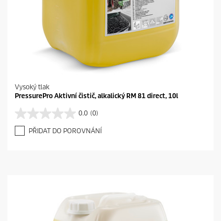
Vysoký tlak
PressurePro Aktivní čistič, alkalický RM 81 direct, 10l
0.0
(0)
0
.
PŘIDAT DO POROVNÁNÍ
0
z
5
h
v
ě
z
d
i
č