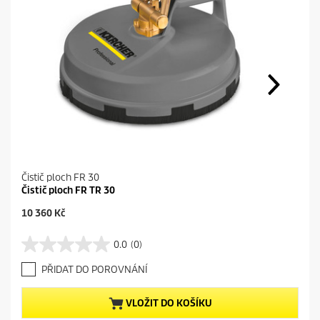
Čistič ploch FR 30
Čistič ploch FR TR 30
C
10 360 Kč
u
r
0.0
(0)
0
r
.
e
PŘIDAT DO POROVNÁNÍ
0
n
z
t
5
p
VLOŽIT DO KOŠÍKU
h
r