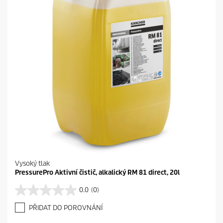
e
k
.
Vysoký tlak
PressurePro Aktivní čistič, alkalický RM 81 direct, 20l
0.0
(0)
0
.
PŘIDAT DO POROVNÁNÍ
0
z