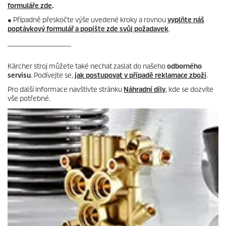
formuláře zde
.
● Případně přeskočte výše uvedené kroky a rovnou
vyplňte náš
poptávkový formulář a popište zde svůj požadavek
.
_____________________
Kärcher stroj můžete také nechat zaslat do našeho
odborného
servisu
. Podívejte se,
jak postupovat v případě reklamace zboží
.
Pro další informace navštivte stránku
Náhradní díly
, kde se dozvíte
vše potřebné.