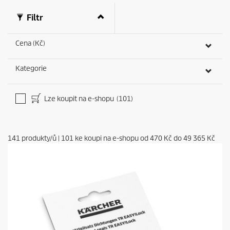
f
0
Filtr
s
e
c
Cena (Kč)
o
n
d
Kategorie
s
Lze koupit na e-shopu
(101)
141
produkty/ů
|
101
ke koupi na e-shopu od
470 Kč
do
49 365 Kč