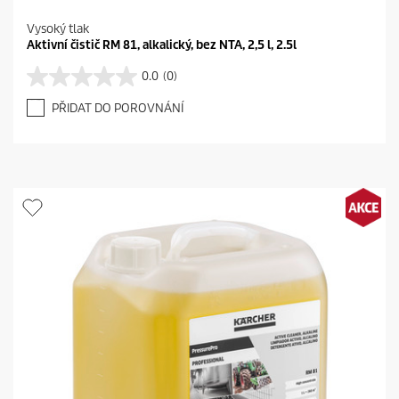
Vysoký tlak
Aktivní čistič RM 81, alkalický, bez NTA, 2,5 l, 2.5l
0.0
(0)
0
.
PŘIDAT DO POROVNÁNÍ
0
z
5
h
v
ě
z
d
i
č
e
k
.