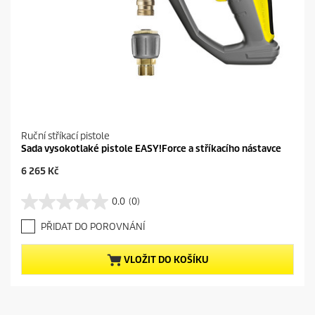
e
Ruční stříkací pistole
Sada vysokotlaké pistole EASY!Force a stříkacího nástavce
C
6 265 Kč
u
r
0.0
(0)
0
r
.
e
PŘIDAT DO POROVNÁNÍ
0
n
z
t
5
p
VLOŽIT DO KOŠÍKU
h
r
v
o
ě
d
z
u