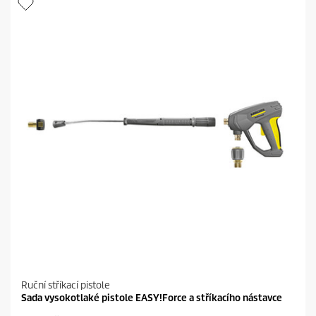
z
d
i
č
e
k
.
Ruční stříkací pistole
Sada vysokotlaké pistole EASY!Force a stříkacího nástavce