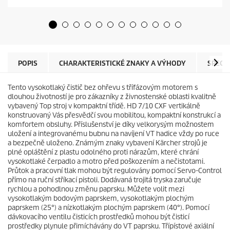
v
o
ě
d
z
u
d
c
i
t
č
p
e
r
POPIS
CHARAKTERISTICKÉ ZNAKY A VÝHODY
SPECI
k
i
.
c
Tento vysokotlaký čistič bez ohřevu s třífázovým motorem s
e
dlouhou životností je pro zákazníky z živnostenské oblasti kvalitně
vybavený Top stroj v kompaktní třídě. HD 7/10 CXF vertikálně
konstruovaný Vás přesvědčí svou mobilitou, kompaktní konstrukcí a
komfortem obsluhy. Příslušenství je díky velkorysým možnostem
uložení a integrovanému bubnu na navíjení VT hadice vždy po ruce
a bezpečně uloženo. Známým znaky vybavení Kärcher strojů je
plné opláštění z plastu odolného proti nárazům, které chrání
vysokotlaké čerpadlo a motro před poškozením a nečistotami.
Průtok a pracovní tlak mohou být regulovány pomocí Servo-Control
přímo na ruční stříkací pistoli. Dodávaná trojitá tryska zaručuje
rychlou a pohodlnou změnu paprsku. Můžete volit mezi
vysokotlakým bodovým paprskem, vysokotlakým plochým
paprskem (25°) a nízkotlakým plochým paprskem (40°). Pomocí
dávkovacího ventilu čisticích prostředků mohou být čisticí
prostředky plynule přimíchávány do VT paprsku. Třípístové axiální