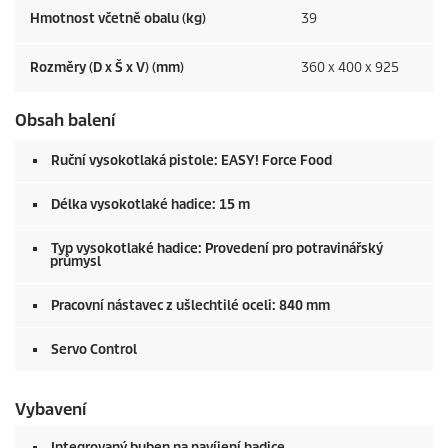
Hmotnost včetně obalu (kg)
39
Rozměry (D x Š x V) (mm)
360 x 400 x 925
Obsah balení
Ruční vysokotlaká pistole: EASY! Force Food
Délka vysokotlaké hadice: 15 m
Typ vysokotlaké hadice: Provedení pro potravinářský
průmysl
Pracovní nástavec z ušlechtilé oceli: 840 mm
Servo Control
Vybavení
Integrovaný buben na navíjení hadice