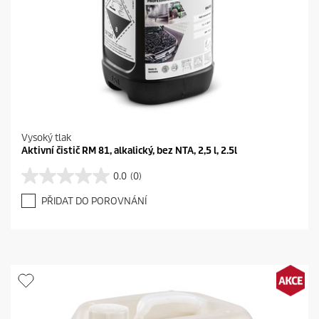
Vysoký tlak
Aktivní čistič RM 81, alkalický, bez NTA, 2,5 l, 2.5l
0.0
(0)
0
.
PŘIDAT DO POROVNÁNÍ
0
z
5
h
v
ě
z
d
i