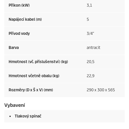
Příkon (kW)
3,1
Napájecí kabel (m)
5
Přívod vody
3/4″
Barva
antracit
Hmotnost (vč. příslušenství) (kg)
20,5
Hmotnost včetně obalu (kg)
22,9
Rozměry (D x Š x V) (mm)
290 x 300 x 565
Vybavení
Tlakový spínač