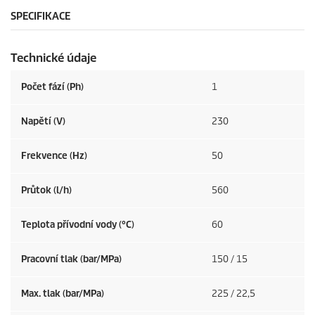
SPECIFIKACE
Technické údaje
Počet fází (Ph)
1
Napětí (V)
230
Frekvence (
Hz
)
50
Průtok (l/h)
560
Teplota přívodní vody (°C)
60
Pracovní tlak (bar/MPa)
150 / 15
Max. tlak (bar/MPa)
225 / 22,5