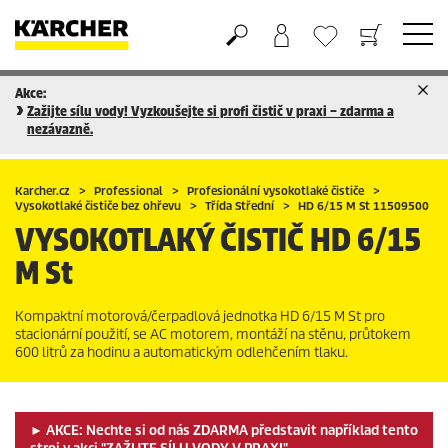
Akce:
Nákupní košík
Seznam oblíbených produktů
Zažijte sílu vody! Vyzkoušejte si profi čistič v praxi – zdarma a
nezávazně.
Karcher.cz
Professional
Profesionální vysokotlaké čističe
Vysokotlaké čističe bez ohřevu
Třída Střední
HD 6/15 M St 11509500
VYSOKOTLAKÝ ČISTIČ
HD 6/15
M St
Kompaktní motorová/čerpadlová jednotka HD 6/15 M St pro
stacionární použití, se AC motorem, montáží na stěnu, průtokem
600 litrů za hodinu a automatickým odlehčením tlaku.
► AKCE: Nechte si od nás ZDARMA představit například tento