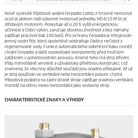
k
i
.
c
Nově vyvinuté třípístové axiální čerpadlo s písty z tvrzené nerezové
e
oceli je jádrem naší výkonné motorové jednotky HD 6/15 M St se
střídavým motorem. Poskytuje až o 20 % vyšší energetickou
účinnost a čisticí výkon, zaručuje dlouhou životnost a bez námahy
zajišťuje pracovní tlak 150 barů. Pro ochranu čerpadla je integrován
jemný vodní filtr, který spolehlivě odstraňuje částice nečistot z
regenerované vody. Funkce automatického odlehčení tlaku rovněž
chrání čerpadlo a další vysokotlaké komponenty před možným
zatížením v pohotovostním provozu. Kromě toho má stroj střední
třídy mimořádně servisně a uživatelsky přívětivou konstrukci, což
znamená, že všechny důležité součásti jsou snadno přístupné. Ať už
je stroj používán ve vertikální nebo horizontální poloze: chytrá
tříbodová podpěra na zadní straně stroje zajišťuje snadnou vertikální
montáž na stěnu (nebo horizontální jako vestavný stroj).
CHARAKTERISTICKÉ ZNAKY A VÝHODY