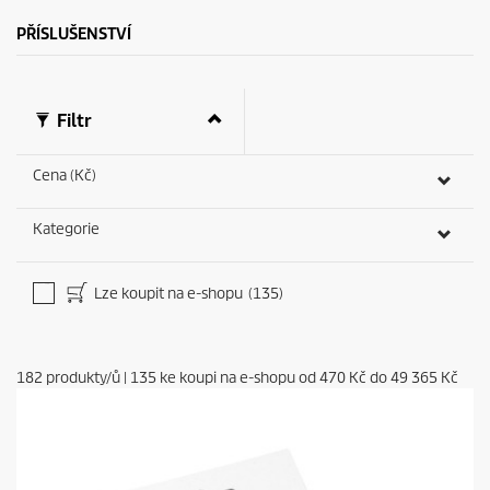
c
o
PŘÍSLUŠENSTVÍ
n
d
s
Filtr
Cena (Kč)
Kategorie
Lze koupit na e-shopu
(135)
182
produkty/ů
|
135
ke koupi na e-shopu od
470 Kč
do
49 365 Kč