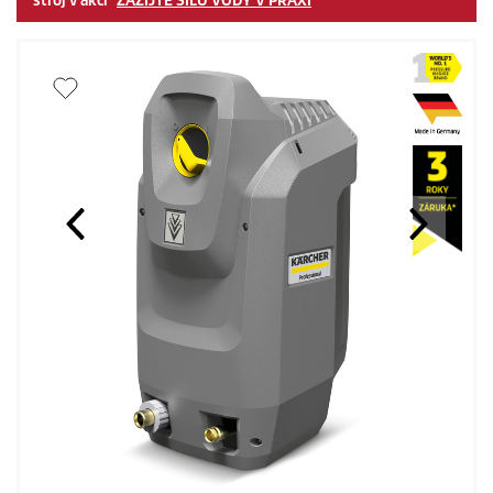
stroj v akci "
ZAŽIJTE SÍLU VODY V PRAXI
"