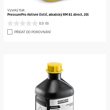
Vysoký tlak
PressurePro Aktivní čistič, alkalický RM 81 direct, 20l
0.0
(0)
0
.
PŘIDAT DO POROVNÁNÍ
0
z
5
h
v
ě
z
d
i
č
e
k
.