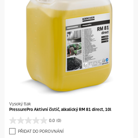
Vysoký tlak
PressurePro Aktivní čistič, alkalický RM 81 direct, 10l
0.0
(0)
0
.
PŘIDAT DO POROVNÁNÍ
0