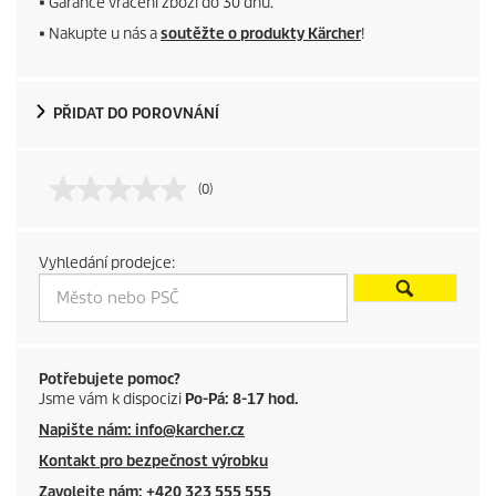
■ Garance vrácení zboží do 30 dnů.
r
■ Nakupte u nás a
soutěžte o produkty Kärcher
!
o
d
PŘIDAT DO POROVNÁNÍ
u
(0)
c
t
Vyhledání prodejce:
p
r
i
Potřebujete pomoc?
Jsme vám k dispocizi
Po-Pá: 8-17 hod.
c
Napište nám: info@karcher.cz
Kontakt pro bezpečnost výrobku
e
Zavolejte nám: +420 323 555 555