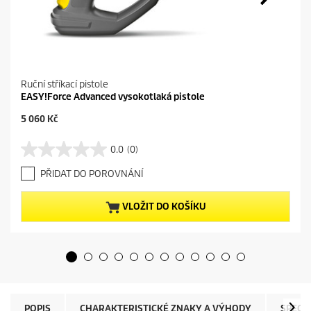
Ruční stříkací pistole
EASY!Force Advanced vysokotlaká pistole
C
5 060 Kč
u
r
0.0
(0)
0
r
.
e
PŘIDAT DO POROVNÁNÍ
0
n
z
t
5
p
VLOŽIT DO KOŠÍKU
h
r
v
o
ě
d
z
u
d
c
i
t
č
p
e
r
POPIS
CHARAKTERISTICKÉ ZNAKY A VÝHODY
SPECI