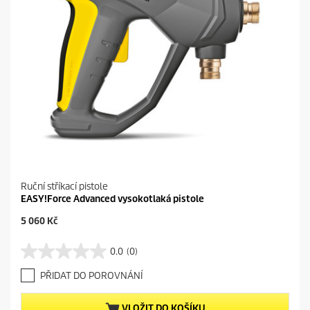
Ruční stříkací pistole
EASY!Force Advanced vysokotlaká pistole
C
5 060 Kč
u
r
0.0
(0)
0
r
.
e
PŘIDAT DO POROVNÁNÍ
0
n
z
t
5
p
VLOŽIT DO KOŠÍKU