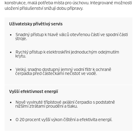
konstrukce, malá potřeba místa pro úschovu. Integrované možnosti
uložení příslušenství snižují dobu přípravy.
Uživatelsky přívětivý servis
Snadný přístup k hlavě válců otevřenou částí ve spodní části
stroje.
Rychlý přístup k elektroskříni jednoduchým odejmutím
krytu.
Velký, snadno dostupný jemný vodní filtr k ochraně
čerpadla před částečkami nečistot ve vodě.
Vyšší efektivnost energií
Nově vyvinuté třípístové axiální čerpadlo s podstatně
nižšími ztrátami proudění a tlaku.
O 20 procent vyšší výkon čištění a efektivita energií.