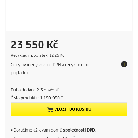
C
23 550 Kč
u
E
Recyklační poplatek: 12,26 Kč
c
Ceny uváděny včetně DPH a recyklačního
o
r
t
poplatku
a
r
x
Doba dodání: 2-3 dny/dnů
e
Číslo produktu:
1.150-950.0
n
VLOŽIT DO KOŠÍKU
t
p
■
Doručíme až k vám domů
společností DPD
.