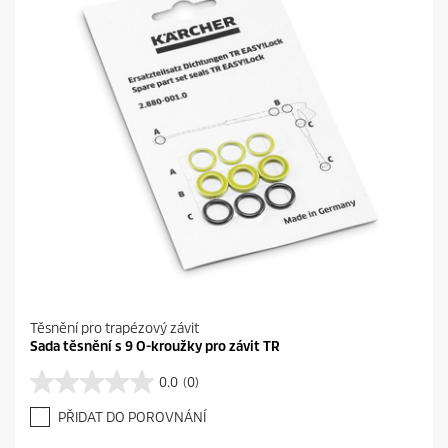
Těsnění pro trapézový závit
Sada těsnění s 9 O-kroužky pro závit TR
0.0
(0)
0
.
PŘIDAT DO POROVNÁNÍ
0
z