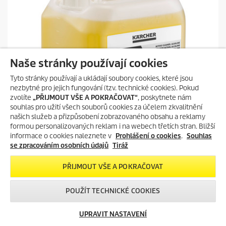
č
e
k
.
Naše stránky používají cookies
Tyto stránky používají a ukládají soubory cookies, které jsou
nezbytné pro jejich fungování (tzv. technické cookies). Pokud
zvolíte
„PŘIJMOUT VŠE A POKRAČOVAT“
, poskytnete nám
souhlas pro užití všech souborů cookies za účelem zkvalitnění
našich služeb a přizpůsobení zobrazovaného obsahu a reklamy
formou personalizovaných reklam i na webech třetích stran. Bližší
informace o cookies naleznete v
Prohlášení o cookies
.
Souhlas
se zpracováním osobních údajů
Tiráž
PŘIJMOUT VŠE A POKRAČOVAT
Vysoký tlak
Aktivní čistič RM 81, alkalický, bez NTA, 10l
POUŽÍT TECHNICKÉ COOKIES
O
2 730 Kč
l
UPRAVIT NASTAVENÍ
S
-30%
d
a