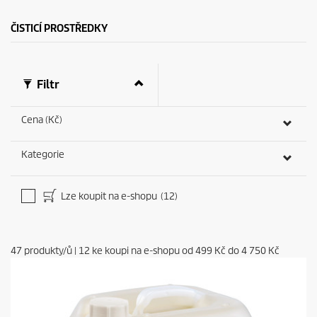
r
e
c
ČISTICÍ PROSTŘEDKY
e
n
z
e
Filtr
Cena (Kč)
Kategorie
Lze koupit na e-shopu
(12)
47
produkty/ů
|
12
ke koupi na e-shopu od
499 Kč
do
4 750 Kč