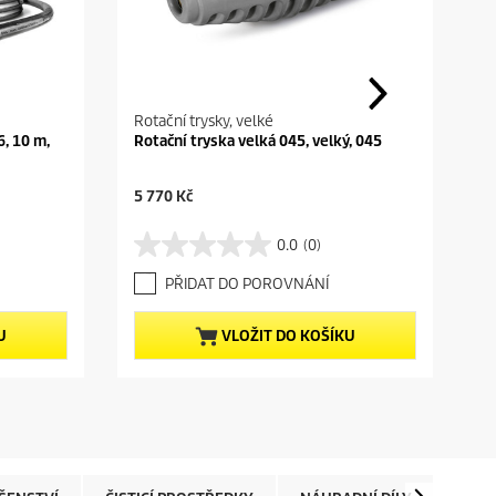
c
e
Rotační trysky, velké
6, 10 m,
Rotační tryska velká 045, velký, 045
C
5 770 Kč
u
r
0.0
(0)
0
r
.
e
PŘIDAT DO POROVNÁNÍ
0
n
z
t
5
p
U
VLOŽIT DO KOŠÍKU
h
r
v
o
ě
d
z
u
d
c
i
t
č
p
e
r