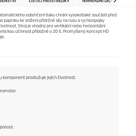
ŠENSTVÍ
ČISTICÍ PROSTŘEDKY
NÁHRADNÍ DÍLY
RECE
k
i
.
c
utomatického odlehčení tlaku chrání vysokotlaké součásti před
e
 paprsku ke snížení přídržné síly na nulu a rychlospojky
votnost. Stroj je vhodný pro vertikální nebo horizontální
ergetickou účinnost přibližně o 20 %. Promyšlený koncept HD
je.
 komponent prodlužuje jejich životnost.
tromotor.
 poloze.