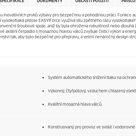
SPECIFIKACE
DOKUMENTY
OBLASTI POUŽITÍ
PŘÍSLU
k
i
.
c
ou inovativních prvků výbavy pro bezpečnou a pohodlnou práci. Funkce a
e
í vysokotlaká pistole
EASY!Force
využívá sílu zpětného rázu vysokotlakého
konvenční šroubové spoje, aniž by byla ohrožena robustnost nebo dlouhá ži
ístové axiální čerpadlo s mosaznou hlavou válců zvyšuje čisticí výkon a en
enství tak, aby bylo bezpečné pro přepravu, a velmi nenáročný design stro
Systém automatického snížení tlaku na ochranu
Výkonný, čtyřpólový, vzduchem chlazený elek
Kvalitní mosazná hlava válců.
Konstruovaný pro provoz ve svislé i vodorovné