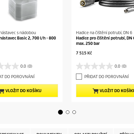
nástavec s nádobou
Hadice na čištění potrubí, DN 6
nástavec Basic 2, 700 l/h - 800
Hadice pro čištění potrubí, DN 
max. 250 bar
C
7 515 Kč
u
r
0.0
(0)
0.0
(0)
0
r
.
e
AT DO POROVNÁNÍ
PŘIDAT DO POROVNÁNÍ
0
n
z
t
5
p
VLOŽIT DO KOŠÍKU
VLOŽIT DO KOŠÍK
h
r
v
o
ě
d
z
u
d
c
i
t
č
p
e
r