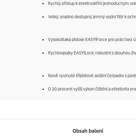
Rychlý přístup k elektroskříni jednoduchým od
Velký, snadno dostupný jemný vodní filtr k och
Vysokotlaká pistole
EASY!Force
pro práci bez ú
Rychlospojky
EASY!Lock
: robustní s dlouhou ži
Nově vyvinuté třípístové axiální čerpadlo s pods
O 20 procent vyšší výkon čištění a efektivita ene
Obsah balení