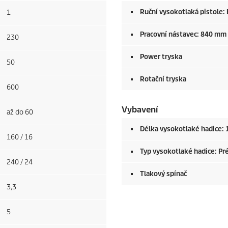
Ruční vysokotlaká pistole:
1
Pracovní nástavec: 840 mm
230
Power tryska
50
Rotační tryska
600
Vybavení
až do 60
Délka vysokotlaké hadice: 
160 / 16
Typ vysokotlaké hadice: Pr
240 / 24
Tlakový spínač
3,3
5