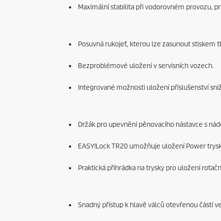
Maximální stabilita při vodorovném provozu, pr
Posuvná rukojeť, kterou lze zasunout stiskem tl
Bezproblémové uložení v servisních vozech.
Integrované možnosti uložení příslušenství sniž
Držák pro upevnění pěnovacího nástavce s ná
EASY!Lock
TR20 umožňuje uložení Power trysky 
Praktická přihrádka na trysky pro uložení rotační
Snadný přístup k hlavě válců otevřenou částí ve 