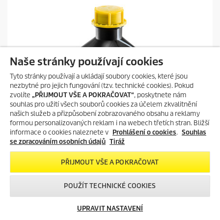
z
d
i
č
e
k
.
Naše stránky používají cookies
Tyto stránky používají a ukládají soubory cookies, které jsou
nezbytné pro jejich fungování (tzv. technické cookies). Pokud
zvolíte
„PŘIJMOUT VŠE A POKRAČOVAT“
, poskytnete nám
souhlas pro užití všech souborů cookies za účelem zkvalitnění
našich služeb a přizpůsobení zobrazovaného obsahu a reklamy
formou personalizovaných reklam i na webech třetích stran. Bližší
informace o cookies naleznete v
Prohlášení o cookies
.
Souhlas
se zpracováním osobních údajů
Tiráž
PŘIJMOUT VŠE A POKRAČOVAT
POUŽÍT TECHNICKÉ COOKIES
Vysoký tlak
Aktivní čistič RM 81, alkalický, bez NTA, 2,5 l, 2.5l
UPRAVIT NASTAVENÍ