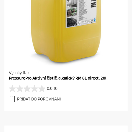
Vysoký tlak
PressurePro Aktivní čistič, alkalický RM 81 direct, 20l
0.0
(0)
0
.
PŘIDAT DO POROVNÁNÍ
0
z
5
h
v
ě