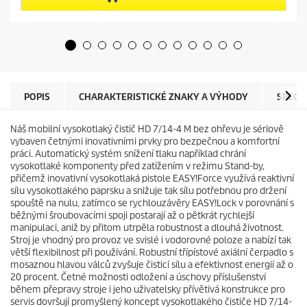
h
r
v
o
ě
d
z
u
d
c
i
t
č
p
e
r
POPIS
CHARAKTERISTICKÉ ZNAKY A VÝHODY
SPECI
k
i
.
c
Náš mobilní vysokotlaký čistič HD 7/14-4 M bez ohřevu je sériově
e
vybaven četnými inovativními prvky pro bezpečnou a komfortní
práci. Automatický systém snížení tlaku například chrání
vysokotlaké komponenty před zatížením v režimu Stand-by,
přičemž inovativní vysokotlaká pistole
EASY!Force
využívá reaktivní
sílu vysokotlakého paprsku a snižuje tak sílu potřebnou pro držení
spouště na nulu, zatímco se rychlouzávěry
EASY!Lock
v porovnání s
běžnými šroubovacími spoji postarají až o pětkrát rychlejší
manipulaci, aniž by přitom utrpěla robustnost a dlouhá životnost.
Stroj je vhodný pro provoz ve svislé i vodorovné poloze a nabízí tak
větší flexibilnost při používání. Robustní třípístové axiální čerpadlo s
mosaznou hlavou válců zvyšuje čisticí sílu a efektivnost energií až o
20 procent. Četné možnosti odložení a úschovy příslušenství
během přepravy stroje i jeho uživatelsky přívětivá konstrukce pro
servis dovršují promyšlený koncept vysokotlakého čističe HD 7/14-