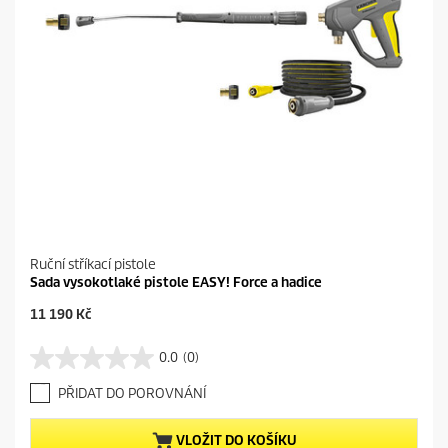
c
e
n
z
e
Ruční stříkací pistole
Sada vysokotlaké pistole EASY! Force a hadice
C
11 190 Kč
u
r
0.0
(0)
0
r
.
e
PŘIDAT DO POROVNÁNÍ
0
n
z
t
5
p
VLOŽIT DO KOŠÍKU