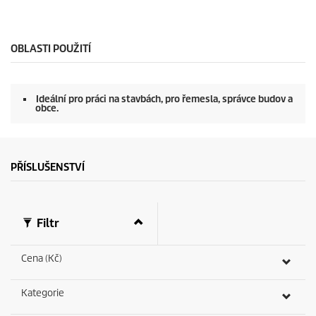
0
d
s
s
e
c
o
OBLASTI POUŽITÍ
n
d
s
o
Ideální pro práci na stavbách, pro řemesla, správce budov a
f
obce.
0
s
e
c
o
PŘÍSLUŠENSTVÍ
n
d
s
Filtr
Cena (Kč)
Kategorie