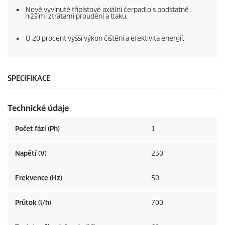
Nově vyvinuté třípístové axiální čerpadlo s podstatně
nižšími ztrátami proudění a tlaku.
O 20 procent vyšší výkon čištění a efektivita energií.
SPECIFIKACE
Technické údaje
Počet fází (Ph)
1
Napětí (V)
230
Frekvence (
Hz
)
50
Průtok (l/h)
700