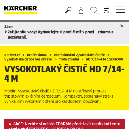
Akce:
Nákupní košík
Seznam oblíbených produktů
Zažijte sílu vody! Vyzkoušejte si profi čistič v praxi – zdarma a
nezávazně.
Karcher.cz
Professional
Profesionální vysokotlaké čističe
Vysokotlaké čističe bez ohřevu
Třída Střední
HD 7/14-4 M 15249300
VYSOKOTLAKÝ ČISTIČ
HD 7/14-
4 M
Mobilní vysokotlaký čistič HD 7/14-4 M na střídavý proud s
třípístovým axiálním čerpadlem. Kompaktní, spolehlivý stroj s
vynikajícím výkonem čištění pro každodenní používání.
► AKCE: Nechte si od nás ZDARMA představit například tento