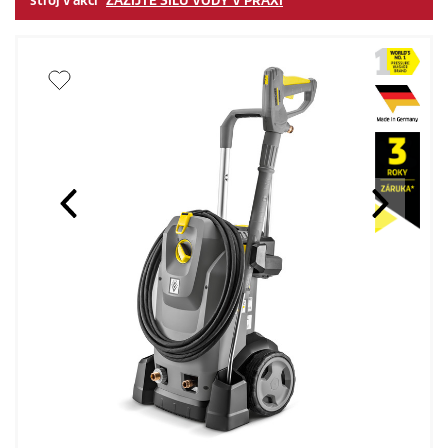
stroj v akci "
ZAŽIJTE SÍLU VODY V PRAXI
"