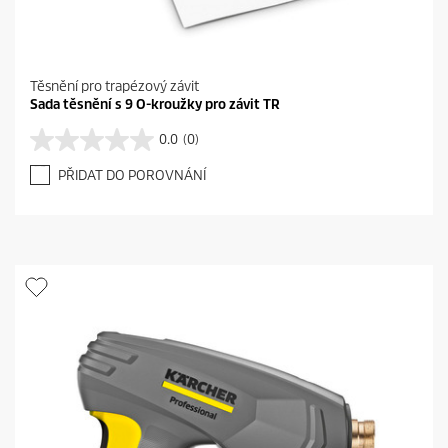
Těsnění pro trapézový závit
Sada těsnění s 9 O-kroužky pro závit TR
0.0
(0)
0
.
PŘIDAT DO POROVNÁNÍ
0
z
5
h
v
ě
z
d
i
č
e
k
.