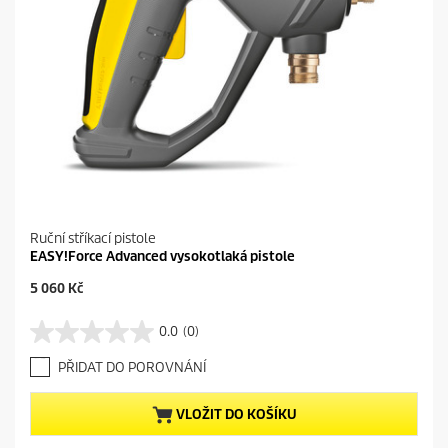
Ruční stříkací pistole
EASY!Force Advanced vysokotlaká pistole
C
5 060 Kč
u
r
0.0
(0)
0
r
.
e
PŘIDAT DO POROVNÁNÍ
0
n
z
t
5
p
VLOŽIT DO KOŠÍKU
h
r
v