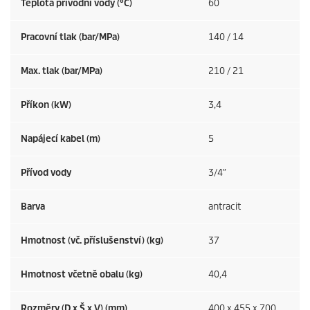
Teplota přívodní vody (°C)
60
Pracovní tlak (bar/MPa)
140 / 14
Max. tlak (bar/MPa)
210 / 21
Příkon (kW)
3,4
Napájecí kabel (m)
5
Přívod vody
3/4″
Barva
antracit
Hmotnost (vč. příslušenství) (kg)
37
Hmotnost včetně obalu (kg)
40,4
Rozměry (D x Š x V) (mm)
400 x 455 x 700