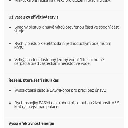
Praktická přihrádka na trysky pro uložení rotační trysky.
Uživatelsky přívětivý servis
Snadný přístup k hlavě válců otevřenou částí ve spodní části
stroje.
Rychlý přístup k elektroskříni jednoduchým odejmutím
krytu.
Velký, snadno dostupný jemný vodní filtr k ochraně
čerpadla před částečkami nečistot ve vodě.
Řešení, která šetří sílu a čas
Vysokotlaká pistole
EASY!Force
pro práci bez únavy.
Rychlospojky
EASY!Lock
: robustní s dlouhou životností. Až 5
krát rychlejší manipulace.
Vyšší efektivnost energií