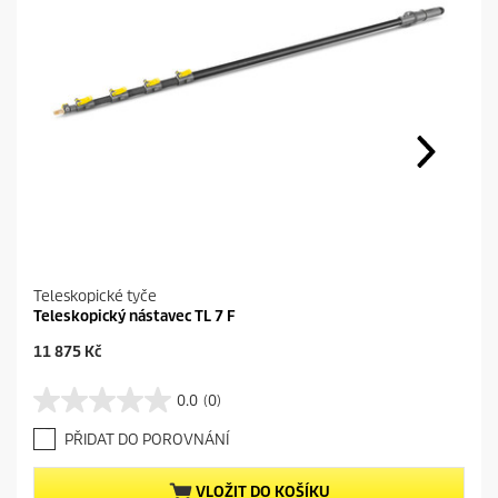
Teleskopické tyče
Teleskopický nástavec TL 7 F
C
11 875 Kč
u
r
0.0
(0)
0
r
.
e
PŘIDAT DO POROVNÁNÍ
0
n
z
t
5
p
VLOŽIT DO KOŠÍKU