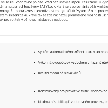
z ve svislé i vodorovné poloze. Práci bez únavy a úsporu času zaručují vys
ště na nulu a rychlouzávěry
EASY!Lock
, které se v porovnání s běžnými šro
ologii čerpadla vzrostla efektivnost energií a čisticí výkon až o 20 proc
tém snížení tlaku. Právě tak se zde nacházejí promyšlené možnosti úsch
ržák pro volitelný pěnovací nástavec s nádobou.
Systém automatického snížení tlaku na ochranu
Výkonný, dvoupólový, vzduchem chlazený elek
Kvalitní mosazná hlava válců.
Konstruovaný pro provoz ve svislé i vodorovné
Maximální stabilita při vodorovném provozu, pr