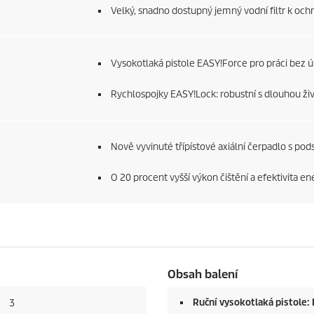
Velký, snadno dostupný jemný vodní filtr k och
Vysokotlaká pistole
EASY!Force
pro práci bez ú
Rychlospojky
EASY!Lock
: robustní s dlouhou ži
Nově vyvinuté třípístové axiální čerpadlo s pods
O 20 procent vyšší výkon čištění a efektivita ene
Obsah balení
Ruční vysokotlaká pistole:
3