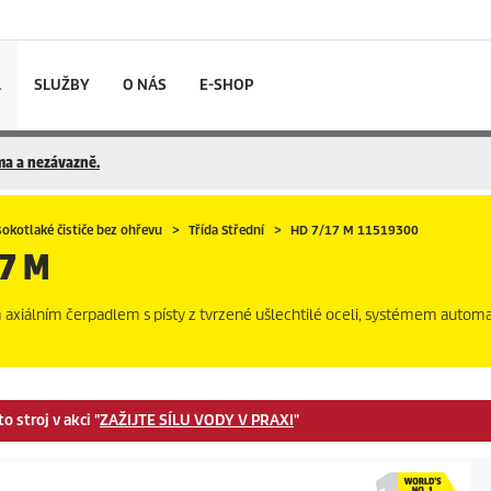
L
SLUŽBY
O NÁS
E-SHOP
rma a nezávazně.
okotlaké čističe bez ohřevu
Třída Střední
HD 7/17 M 11519300
7 M
m axiálním čerpadlem s písty z tvrzené ušlechtilé oceli, systémem autom
 stroj v akci "
ZAŽIJTE SÍLU VODY V PRAXI
"