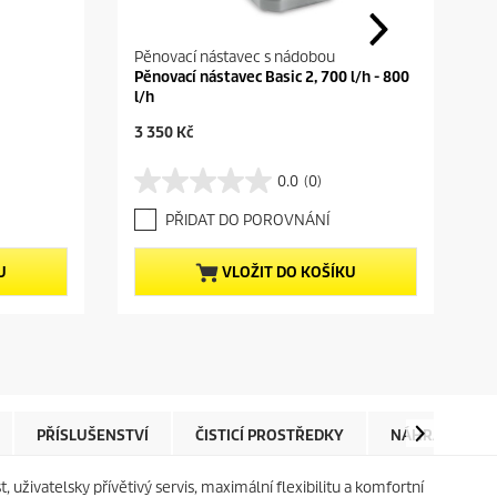
Pěnovací nástavec s nádobou
Pěnovací nástavec Basic 2, 700 l/h - 800
l/h
C
3 350 Kč
u
r
0.0
(0)
0
r
.
e
PŘIDAT DO POROVNÁNÍ
0
n
z
t
5
p
U
VLOŽIT DO KOŠÍKU
h
r
v
o
ě
d
z
u
d
c
i
t
č
p
e
r
PŘÍSLUŠENSTVÍ
ČISTICÍ PROSTŘEDKY
NÁHRADNÍ DÍL
k
i
.
c
živatelsky přívětivý servis, maximální flexibilitu a komfortní
e