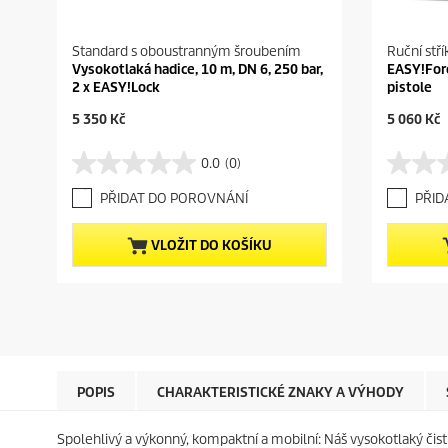
Standard s oboustranným šroubením
Ruční stří
Vysokotlaká hadice, 10 m, DN 6, 250 bar,
EASY!For
2 x EASY!Lock
pistole
C
C
5 350 Kč
5 060 Kč
u
u
r
r
0.0
(0)
0
0
r
r
.
.
e
e
PŘIDAT DO POROVNÁNÍ
PŘID
0
0
n
n
z
z
t
t
5
5
p
p
VLOŽIT DO KOŠÍKU
h
h
r
r
v
v
o
o
ě
ě
d
d
z
z
u
u
d
d
c
c
i
i
t
t
č
č
p
p
e
e
r
r
POPIS
CHARAKTERISTICKÉ ZNAKY A VÝHODY
k
k
i
i
.
.
c
c
Spolehlivý a výkonný, kompaktní a mobilní: Náš vysokotlaký čist
e
e