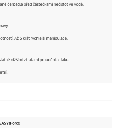
raně čerpadla před částečkami nečistot ve vodě.
navy.
votností. Až 5 krát rychlejší manipulace.
tatně nižšími ztrátami proudění a tlaku.
rgií.
EASY!Force