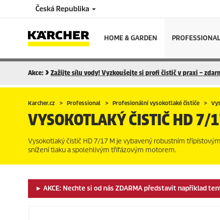
Česká Republika
HOME & GARDEN
PROFESSIONA
Akce:
Zažijte sílu vody! Vyzkoušejte si profi čistič v praxi – zda
Karcher.cz
Professional
Profesionální vysokotlaké čističe
Vys
VYSOKOTLAKÝ ČISTIČ
HD 7/1
Vysokotlaký čistič HD 7/17 M je vybavený robustním třípístový
snížení tlaku a spolehlivým třífázovým motorem.
► AKCE: Nechte si od nás ZDARMA představit například tento