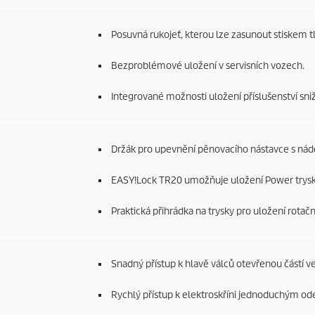
Posuvná rukojeť, kterou lze zasunout stiskem tl
Bezproblémové uložení v servisních vozech.
Integrované možnosti uložení příslušenství sniž
Držák pro upevnění pěnovacího nástavce s ná
EASY!Lock
TR20 umožňuje uložení Power trysky 
Praktická přihrádka na trysky pro uložení rotační
Snadný přístup k hlavě válců otevřenou částí ve 
Rychlý přístup k elektroskříni jednoduchým od