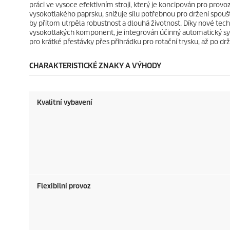
práci ve vysoce efektivním stroji, který je koncipován pro provo
vysokotlakého paprsku, snižuje sílu potřebnou pro držení spou
by přitom utrpěla robustnost a dlouhá životnost. Díky nové techn
vysokotlakých komponent, je integrován účinný automatický sys
pro krátké přestávky přes přihrádku pro rotační trysku, až po d
CHARAKTERISTICKÉ ZNAKY A VÝHODY
Kvalitní vybavení
Flexibilní provoz