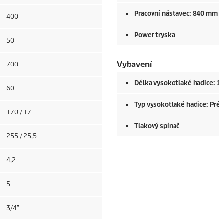
Pracovní nástavec: 840 mm
400
Power tryska
50
Vybavení
700
Délka vysokotlaké hadice: 
60
Typ vysokotlaké hadice: Pr
170 / 17
Tlakový spínač
255 / 25,5
4,2
5
3/4″