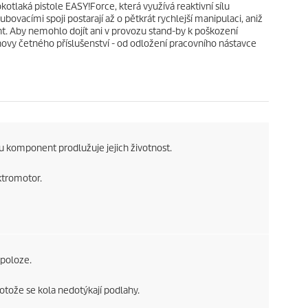
okotlaká pistole
EASY!Force
, která využívá reaktivní sílu
ubovacími spoji postarají až o pětkrát rychlejší manipulaci, aniž
ent. Aby nemohlo dojít ani v provozu stand-by k poškození
ovy četného příslušenství - od odložení pracovního nástavce
 komponent prodlužuje jejich životnost.
tromotor.
 poloze.
otože se kola nedotýkají podlahy.