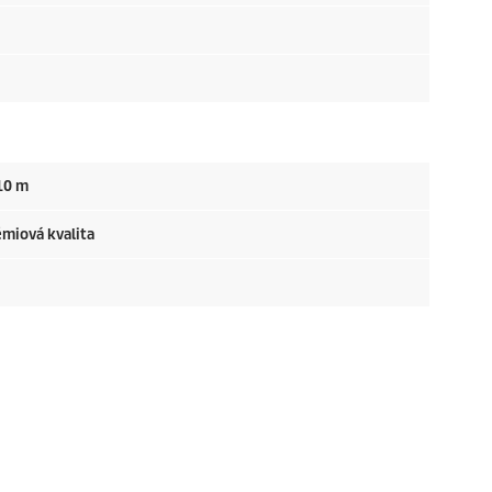
10 m
émiová kvalita