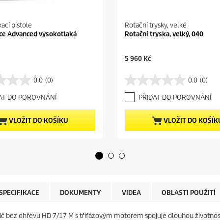
kací pistole
Rotační trysky, velké
ce Advanced vysokotlaká
Rotační tryska, velký, 040
C
5 960 Kč
u
r
0.0
(0)
0.0
(0)
0
r
.
e
AT DO POROVNÁNÍ
PŘIDAT DO POROVNÁNÍ
0
n
z
t
5
p
VLOŽIT DO KOŠÍKU
VLOŽIT DO KOŠÍK
h
r
v
o
ě
d
z
u
d
c
i
t
č
p
e
r
SPECIFIKACE
DOKUMENTY
VIDEA
OBLASTI POUŽITÍ
k
i
.
c
ič bez ohřevu HD 7/17 M s třífázovým motorem spojuje dlouhou životnost, u
e