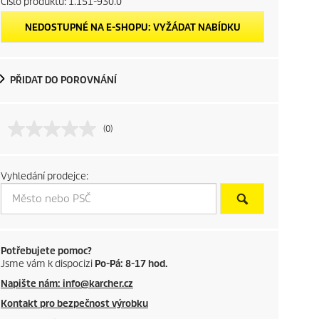
Číslo produktu:
1.151-930.0
NEDOSTUPNÉ NA E-SHOPU: VYŽÁDAT NABÍDKU
PŘIDAT DO POROVNÁNÍ
(0)
Vyhledání prodejce:
Potřebujete pomoc?
Jsme vám k dispocizi
Po-Pá: 8-17 hod.
Napište nám: info@karcher.cz
Kontakt pro bezpečnost výrobku