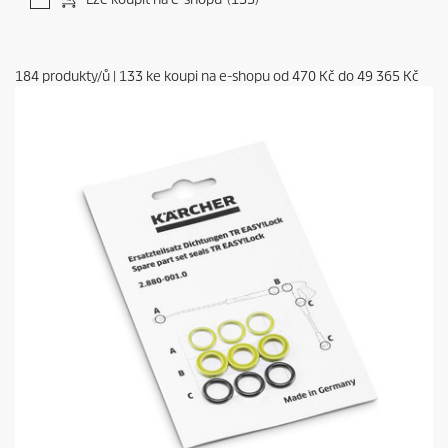
184
produkty/ů
|
133
ke koupi na e-shopu od
470 Kč
do
49 365 Kč