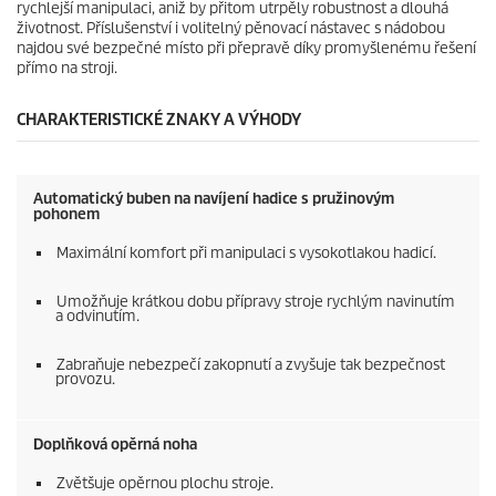
rychlejší manipulaci, aniž by přitom utrpěly robustnost a dlouhá
životnost. Příslušenství i volitelný pěnovací nástavec s nádobou
najdou své bezpečné místo při přepravě díky promyšlenému řešení
přímo na stroji.
CHARAKTERISTICKÉ ZNAKY A VÝHODY
Automatický buben na navíjení hadice s pružinovým
pohonem
Maximální komfort při manipulaci s vysokotlakou hadicí.
Umožňuje krátkou dobu přípravy stroje rychlým navinutím
a odvinutím.
Zabraňuje nebezpečí zakopnutí a zvyšuje tak bezpečnost
provozu.
Doplňková opěrná noha
Zvětšuje opěrnou plochu stroje.