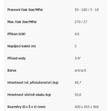
Pracovní tlak (bar/MPa)
30 - 180 / 3 - 18
Max. tlak (bar/MPa)
270 / 27
Příkon (kW)
4,6
Napájecí kabel (m)
5
Přívod vody
3/4″
Barva
antracit
Hmotnost (vč. příslušenství) (kg)
46,7
Hmotnost včetně obalu (kg)
50,6
Rozměry (D x Š x V) (mm)
400 x 455 x 966