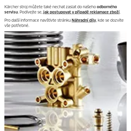
Kärcher stroj můžete také nechat zaslat do našeho
odborného
servisu
. Podívejte se,
jak postupovat v případě reklamace zboží
.
Pro další informace navštivte stránku
Náhradní díly
, kde se dozvíte
vše potřebné.