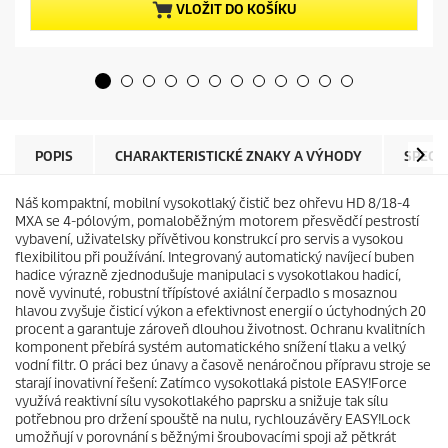
5
p
VLOŽIT DO KOŠÍKU
h
r
v
o
ě
d
z
u
d
c
i
t
č
p
e
r
POPIS
CHARAKTERISTICKÉ ZNAKY A VÝHODY
SPECI
k
i
.
c
Náš kompaktní, mobilní vysokotlaký čistič bez ohřevu HD 8/18-4
e
MXA se 4-pólovým, pomaloběžným motorem přesvědčí pestrostí
vybavení, uživatelsky přívětivou konstrukcí pro servis a vysokou
flexibilitou při používání. Integrovaný automatický navíjecí buben
hadice výrazně zjednodušuje manipulaci s vysokotlakou hadicí,
nově vyvinuté, robustní třípístové axiální čerpadlo s mosaznou
hlavou zvyšuje čisticí výkon a efektivnost energií o úctyhodných 20
procent a garantuje zároveň dlouhou životnost. Ochranu kvalitních
komponent přebírá systém automatického snížení tlaku a velký
vodní filtr. O práci bez únavy a časově nenáročnou přípravu stroje se
starají inovativní řešení: Zatímco vysokotlaká pistole
EASY!Force
využívá reaktivní sílu vysokotlakého paprsku a snižuje tak sílu
potřebnou pro držení spouště na nulu, rychlouzávěry
EASY!Lock
umožňují v porovnání s běžnými šroubovacími spoji až pětkrát