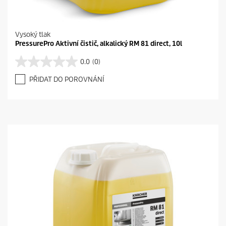
Vysoký tlak
PressurePro Aktivní čistič, alkalický RM 81 direct, 10l
0.0
(0)
0
.
PŘIDAT DO POROVNÁNÍ
0
z
5
h
v
ě
z
d
i
č
e
k
.