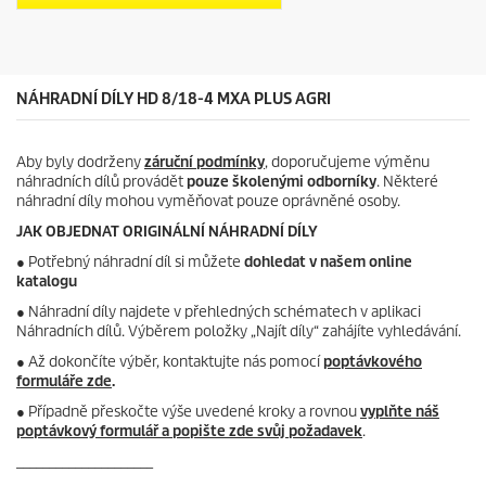
r
k
i
.
c
e
NÁHRADNÍ DÍLY HD 8/18-4 MXA PLUS AGRI
Aby byly dodrženy
záruční podmínky
, doporučujeme výměnu
náhradních dílů provádět
pouze školenými odborníky
. Některé
náhradní díly mohou vyměňovat pouze oprávněné osoby.
JAK OBJEDNAT ORIGINÁLNÍ NÁHRADNÍ DÍLY
●
Potřebný náhradní díl si můžete
dohledat v našem online
katalogu
● Náhradní díly najdete v přehledných schématech v aplikaci
Náhradních dílů. Výběrem položky „Najít díly“ zahájíte vyhledávání.
● Až dokončíte výběr, kontaktujte nás pomocí
poptávkového
formuláře zde
.
● Případně přeskočte výše uvedené kroky a rovnou
vyplňte náš
poptávkový formulář a popište zde svůj požadavek
.
_____________________