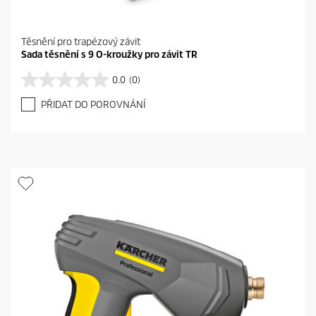
Těsnění pro trapézový závit
Sada těsnění s 9 O-kroužky pro závit TR
0.0
(0)
0
.
PŘIDAT DO POROVNÁNÍ
0
z
5
h
v
ě
z
d
i
č
e
k
.