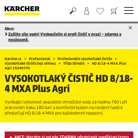
Akce:
Nákupní košík
Seznam oblíbených produktů
Zažijte sílu vody! Vyzkoušejte si profi čistič v praxi – zdarma a
nezávazně.
Karcher.cz
Professional
Profesionální vysokotlaké čističe
Vysokotlaké čističe bez ohřevu
Třída Střední
HD 8/18-4 MXA Plus
Agri 15249770
VYSOKOTLAKÝ ČISTIČ
HD 8/18-
4 MXA Plus Agri
Vynikající výkonové ukazatele (množství vody za hodinu 760 l při
pracovním tlaku 180 bar) a komfortní buben na navíjení hadice
předurčují HD 8/18-4 MXA pro každodenní nasazení.
► AKCE: Nechte si od nás ZDARMA představit například tento