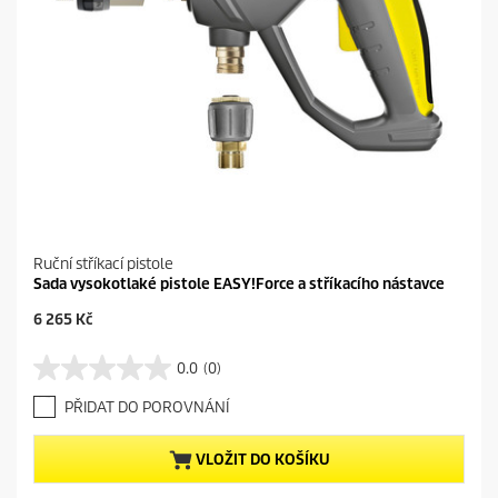
n
z
e
Ruční stříkací pistole
Sada vysokotlaké pistole EASY!Force a stříkacího nástavce
C
6 265 Kč
u
r
0.0
(0)
0
r
.
e
PŘIDAT DO POROVNÁNÍ
0
n
z
t
5
p
VLOŽIT DO KOŠÍKU
h
r
v