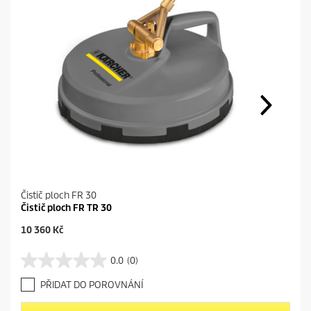
Čistič ploch FR 30
Čistič ploch FR TR 30
C
10 360 Kč
u
r
0.0
(0)
0
r
.
e
PŘIDAT DO POROVNÁNÍ
0
n
z
t