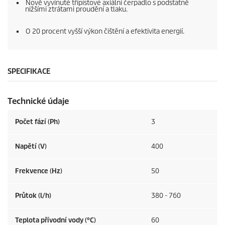
Nově vyvinuté třípístové axiální čerpadlo s podstatně
nižšími ztrátami proudění a tlaku.
O 20 procent vyšší výkon čištění a efektivita energií.
SPECIFIKACE
Technické údaje
Počet fází (Ph)
3
Napětí (V)
400
Frekvence (
Hz
)
50
Průtok (l/h)
380 - 760
Teplota přívodní vody (°C)
60