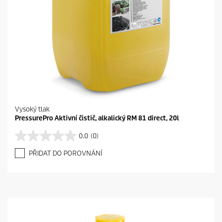
Vysoký tlak
PressurePro Aktivní čistič, alkalický RM 81 direct, 20l
0.0
(0)
0
.
PŘIDAT DO POROVNÁNÍ
0
z
5
h
v
ě
z
d