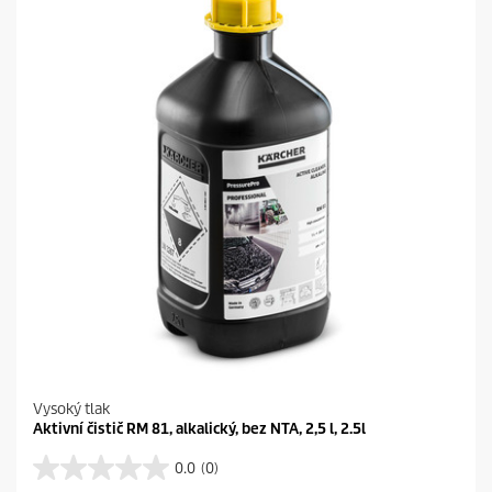
i
č
e
k
.
Vysoký tlak
Aktivní čistič RM 81, alkalický, bez NTA, 2,5 l, 2.5l
0.0
(0)
0