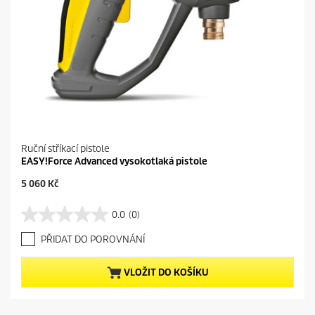
Ruční stříkací pistole
EASY!Force Advanced vysokotlaká pistole
C
5 060 Kč
u
r
0.0
(0)
0
r
.
e
PŘIDAT DO POROVNÁNÍ
0
n
z
t
5
p
VLOŽIT DO KOŠÍKU
h
r
v
o
ě
d