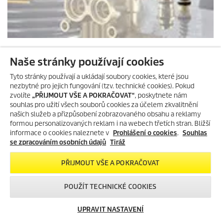
NAJÍT NÁHRADNÍ DÍLY
Naše stránky používají cookies
Tyto stránky používají a ukládají soubory cookies, které jsou
nezbytné pro jejich fungování (tzv. technické cookies). Pokud
zvolíte
„PŘIJMOUT VŠE A POKRAČOVAT“
, poskytnete nám
souhlas pro užití všech souborů cookies za účelem zkvalitnění
našich služeb a přizpůsobení zobrazovaného obsahu a reklamy
formou personalizovaných reklam i na webech třetích stran. Bližší
informace o cookies naleznete v
Prohlášení o cookies
.
Souhlas
se zpracováním osobních údajů
Tiráž
PŘIJMOUT VŠE A POKRAČOVAT
POUŽÍT TECHNICKÉ COOKIES
UPRAVIT NASTAVENÍ
Vytvořeno umělou inteligencí