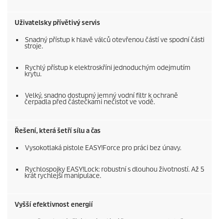
Uživatelsky přívětivý servis
Snadný přístup k hlavě válců otevřenou částí ve spodní části
stroje.
Rychlý přístup k elektroskříni jednoduchým odejmutím
krytu.
Velký, snadno dostupný jemný vodní filtr k ochraně
čerpadla před částečkami nečistot ve vodě.
Řešení, která šetří sílu a čas
Vysokotlaká pistole
EASY!Force
pro práci bez únavy.
Rychlospojky
EASY!Lock
: robustní s dlouhou životností. Až 5
krát rychlejší manipulace.
Vyšší efektivnost energií