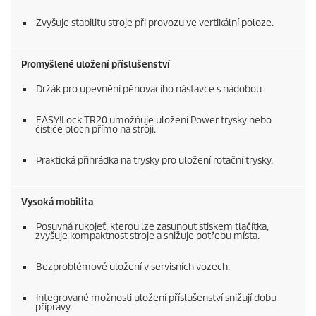
Zvyšuje stabilitu stroje při provozu ve vertikální poloze.
Promyšlené uložení příslušenství
Držák pro upevnění pěnovacího nástavce s nádobou
EASY!Lock
TR20 umožňuje uložení Power trysky nebo
čističe ploch přímo na stroji.
Praktická přihrádka na trysky pro uložení rotační trysky.
Vysoká mobilita
Posuvná rukojeť, kterou lze zasunout stiskem tlačítka,
zvyšuje kompaktnost stroje a snižuje potřebu místa.
Bezproblémové uložení v servisních vozech.
Integrované možnosti uložení příslušenství snižují dobu
přípravy.