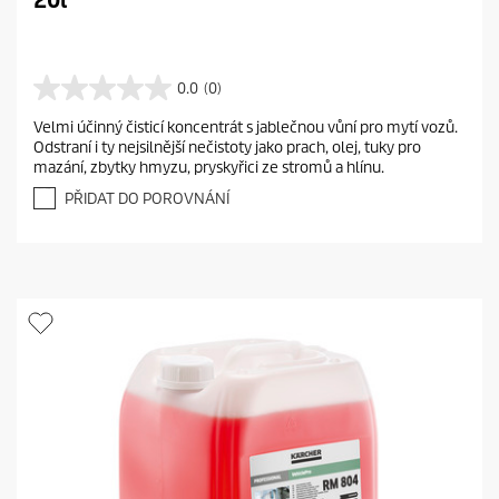
20l
0.0
(0)
0
.
Velmi účinný čisticí koncentrát s jablečnou vůní pro mytí vozů.
0
Odstraní i ty nejsilnější nečistoty jako prach, olej, tuky pro
z
mazání, zbytky hmyzu, pryskyřici ze stromů a hlínu.
5
h
PŘIDAT DO POROVNÁNÍ
v
ě
z
d
i
č
e
k
.