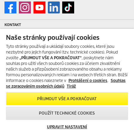
KONTAKT
Kärcher spol. s r. o.
Naše stránky používají cookies
Modletice 193
Tyto stránky používají a ukládají soubory cookies, které jsou
251 01 Modletice
nezbytné pro jejich fungování (tzv. technické cookies). Pokud
zvolíte
„PŘIJMOUT VŠE A POKRAČOVAT“
, poskytnete nám
IČO: 48535761
souhlas pro užití všech souborů cookies za účelem zkvalitnění
DIČ: CZ48535761
našich služeb a přizpůsobení zobrazovaného obsahu a reklamy
formou personalizovaných reklam i na webech třetích stran. Bližší
informace o cookies naleznete v
Prohlášení o cookies
.
Souhlas
ID datové schránky: ic4eqpk
se zpracováním osobních údajů
Tiráž
> Tiráž
PŘIJMOUT VŠE A POKRAČOVAT
Zákaznická linka:
+420 323 555 555
E-mail:
info@karcher.cz
POUŽÍT TECHNICKÉ COOKIES
Po-Pá: 8-17 hod.
UPRAVIT NASTAVENÍ
> Více kontaktů