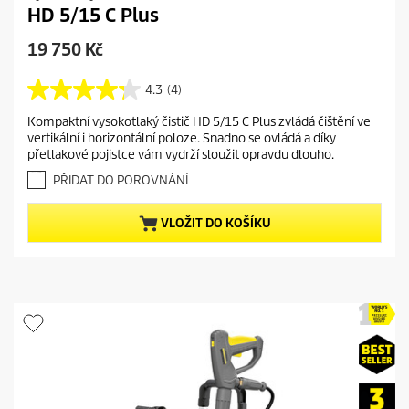
HD 5/15 C Plus
C
19 750 Kč
u
r
4.3
(4)
4
r
.
Kompaktní vysokotlaký čistič HD 5/15 C Plus zvládá čištění ve
e
3
vertikální i horizontální poloze. Snadno se ovládá a díky
z
n
přetlakové pojistce vám vydrží sloužit opravdu dlouho.
5
t
h
PŘIDAT DO POROVNÁNÍ
p
v
r
ě
VLOŽIT DO KOŠÍKU
o
z
d
d
i
u
č
c
e
t
k
.
p
4
r
r
i
e
c
c