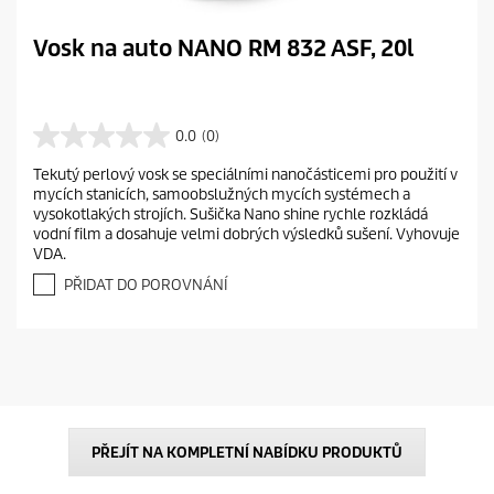
Vosk na auto NANO RM 832 ASF, 20l
0.0
(0)
0
.
Tekutý perlový vosk se speciálními nanočásticemi pro použití v
0
mycích stanicích, samoobslužných mycích systémech a
z
vysokotlakých strojích. Sušička Nano shine rychle rozkládá
5
vodní film a dosahuje velmi dobrých výsledků sušení. Vyhovuje
h
VDA.
v
ě
PŘIDAT DO POROVNÁNÍ
z
d
i
č
e
k
.
PŘEJÍT NA KOMPLETNÍ NABÍDKU PRODUKTŮ