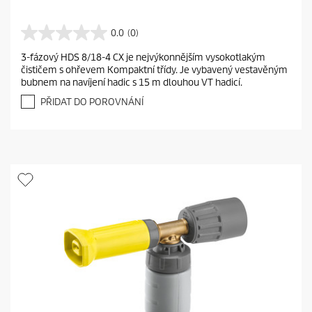
0.0
(0)
0
.
3-fázový HDS 8/18-4 CX je nejvýkonnějším vysokotlakým
0
čističem s ohřevem Kompaktní třídy. Je vybavený vestavěným
z
bubnem na navíjení hadic s 15 m dlouhou VT hadicí.
5
h
PŘIDAT DO POROVNÁNÍ
v
ě
z
d
i
č
e
k
.