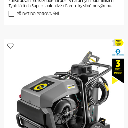
konstruován pro každodenní práci v náročných podmínkách.
z
Typická třída Super: spolehlivé čištění díky silnému výkonu.
5
h
PŘIDAT DO POROVNÁNÍ
v
ě
z
d
i
č
e
k
.