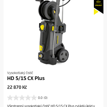
e
e
n
z
í
Vysokotlaký čistič
HD 5/15 CX Plus
C
22 870 Kč
u
r
0.0
(0)
0
r
.
Všestranný vysokotlaký čistič HD 5/15 CX Plus zvládá úklid v