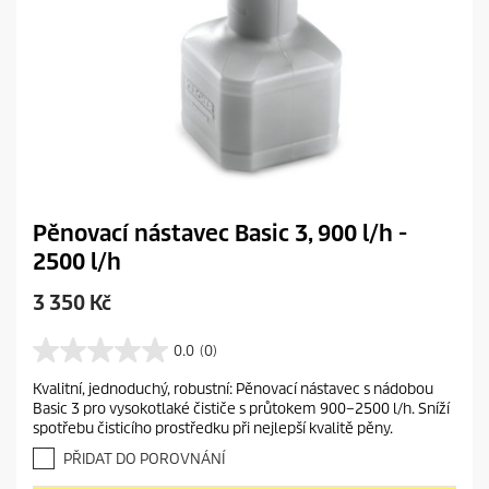
Pěnovací nástavec Basic 3, 900 l/h -
2500 l/h
C
3 350 Kč
u
r
0.0
(0)
0
r
.
Kvalitní, jednoduchý, robustní: Pěnovací nástavec s nádobou
e
0
Basic 3 pro vysokotlaké čističe s průtokem 900–2500 l/h. Sníží
z
n
spotřebu čisticího prostředku při nejlepší kvalitě pěny.
5
t
h
PŘIDAT DO POROVNÁNÍ
p
v