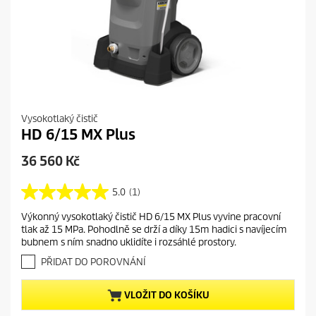
Vysokotlaký čistič
HD 6/15 MX Plus
C
36 560 Kč
u
r
5.0
(1)
5
r
.
Výkonný vysokotlaký čistič HD 6/15 MX Plus vyvine pracovní
e
0
tlak až 15 MPa. Pohodlně se drží a díky 15m hadici s navíjecím
z
n
bubnem s ním snadno uklidíte i rozsáhlé prostory.
5
t
h
PŘIDAT DO POROVNÁNÍ
p
v
r
ě
VLOŽIT DO KOŠÍKU
o
z
d
d