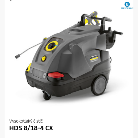
k
.
Vysokotlaký čistič
HDS 8/18-4 CX