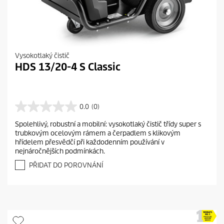
Vysokotlaký čistič
HDS 13/20-4 S Classic
0.0
(0)
0
.
Spolehlivý, robustní a mobilní: vysokotlaký čistič třídy super s
0
trubkovým ocelovým rámem a čerpadlem s klikovým
z
hřídelem přesvědčí při každodenním používání v
5
nejnáročnějších podmínkách.
h
v
PŘIDAT DO POROVNÁNÍ
ě
z
d
i
č
e