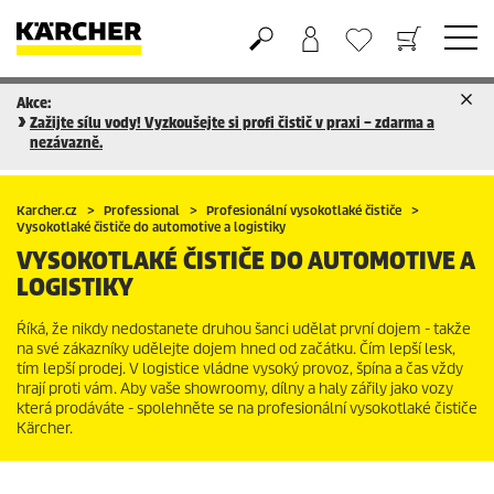
Akce:
Nákupní košík
Seznam oblíbených produktů
Zažijte sílu vody! Vyzkoušejte si profi čistič v praxi – zdarma a
nezávazně.
Karcher.cz
Professional
Profesionální vysokotlaké čističe
Vysokotlaké čističe do automotive a logistiky
VYSOKOTLAKÉ ČISTIČE DO AUTOMOTIVE A
LOGISTIKY
Ŕíká, že nikdy nedostanete druhou šanci udělat první dojem - takže
na své zákazníky udělejte dojem hned od začátku. Čím lepší lesk,
tím lepší prodej. V logistice vládne vysoký provoz, špína a čas vždy
hrají proti vám. Aby vaše showroomy, dílny a haly zářily jako vozy
která prodáváte - spolehněte se na profesionální vysokotlaké čističe
Kärcher.