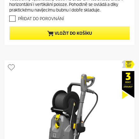
e
0
horizontální i vertikální poloze. Pohodlně se ovládá a díky
z
n
praktickému navíjecímu bubnu i dobře skladuje.
5
t
h
PŘIDAT DO POROVNÁNÍ
p
v
r
ě
VLOŽIT DO KOŠÍKU
o
z
d
d
i
u
č
c
e
t
k
.
p
r
i
c
e