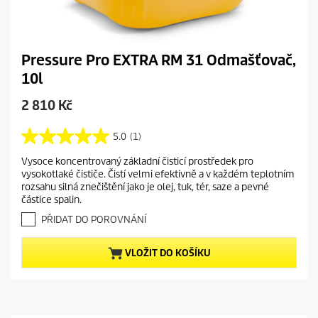
Pressure Pro EXTRA RM 31 Odmašťovač,
10l
C
2 810 Kč
u
r
5.0
(1)
5
r
.
Vysoce koncentrovaný základní čisticí prostředek pro
e
0
vysokotlaké čističe. Čistí velmi efektivně a v každém teplotním
z
n
rozsahu silná znečištění jako je olej, tuk, tér, saze a pevné
5
t
částice spalin.
h
p
v
PŘIDAT DO POROVNÁNÍ
r
ě
o
z
VLOŽIT DO KOŠÍKU
d
d
i
u
č
c
e
t
k