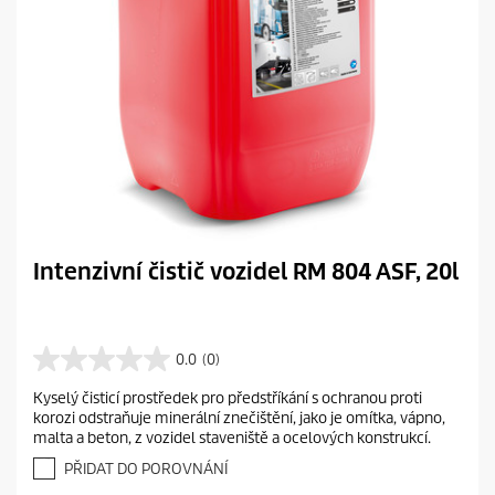
Intenzivní čistič vozidel RM 804 ASF, 20l
0.0
(0)
0
.
Kyselý čisticí prostředek pro předstříkání s ochranou proti
0
korozi odstraňuje minerální znečištění, jako je omítka, vápno,
z
malta a beton, z vozidel staveniště a ocelových konstrukcí.
5
h
PŘIDAT DO POROVNÁNÍ
v