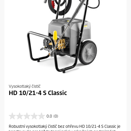
Vysokotlaký čistič
HD 10/21-4 S Classic
0.0
(0)
0
.
Robustní vysokotlaký čistič bez ohřevu HD 10/21-4 S Classic je
0