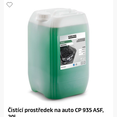
.
p
1
r
r
i
e
c
c
e
e
n
z
e
Čistící prostředek na auto CP 935 ASF,