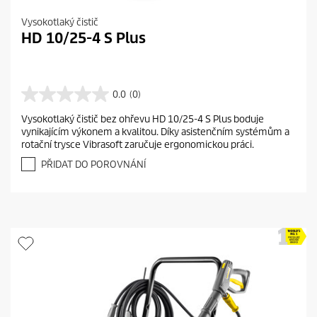
Vysokotlaký čistič
HD 10/25-4 S Plus
0.0
(0)
0
.
Vysokotlaký čistič bez ohřevu HD 10/25-4 S Plus boduje
0
vynikajícím výkonem a kvalitou. Díky asistenčním systémům a
z
rotační trysce Vibrasoft zaručuje ergonomickou práci.
5
h
PŘIDAT DO POROVNÁNÍ
v
ě
z
d
i
č
e
k
.