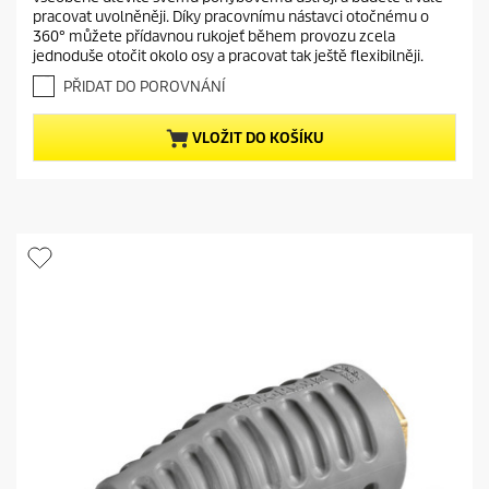
v
pracovat uvolněněji. Díky pracovnímu nástavci otočnému o
r
ě
360° můžete přídavnou rukojeť během provozu zcela
o
z
jednoduše otočit okolo osy a pracovat tak ještě flexibilněji.
d
d
i
PŘIDAT DO POROVNÁNÍ
u
č
c
e
VLOŽIT DO KOŠÍKU
t
k
.
p
r
i
c
e