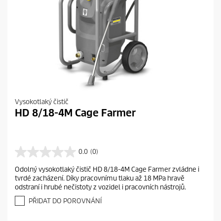
Vysokotlaký čistič
HD 8/18-4M Cage Farmer
0.0
(0)
0
.
Odolný vysokotlaký čistič HD 8/18-4M Cage Farmer zvládne i
0
tvrdé zacházení. Díky pracovnímu tlaku až 18 MPa hravě
z
odstraní i hrubé nečistoty z vozidel i pracovních nástrojů.
5
h
PŘIDAT DO POROVNÁNÍ
v
ě