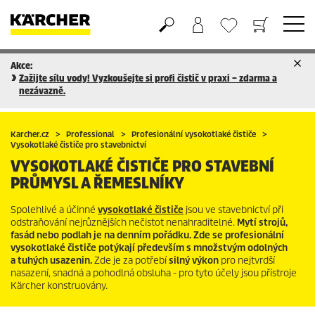
Akce:
Nákupní košík
Seznam oblíbených produktů
Zažijte sílu vody! Vyzkoušejte si profi čistič v praxi – zdarma a
nezávazně.
Karcher.cz
Professional
Profesionální vysokotlaké čističe
Vysokotlaké čističe pro stavebnictví
VYSOKOTLAKÉ ČISTIČE PRO STAVEBNÍ
PRŮMYSL A ŘEMESLNÍKY
Spolehlivé a účinné
vysokotlaké čističe
jsou ve stavebnictví při
odstraňování nejrůznějších nečistot nenahraditelné.
Mytí strojů,
fasád nebo podlah je na denním pořádku.
Zde se profesionální
vysokotlaké čističe potýkají především s množstvým odolných
a tuhých usazenin.
Zde je za potřebí
silný výkon
pro nejtvrdší
nasazení, snadná a pohodlná obsluha - pro tyto účely jsou přístroje
Kärcher konstruovány.