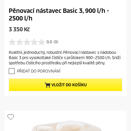
Pěnovací nástavec Basic 3, 900 l/h -
2500 l/h
C
3 350 Kč
u
r
0.0
(0)
0
r
.
Kvalitní, jednoduchý, robustní: Pěnovací nástavec s nádobou
e
0
Basic 3 pro vysokotlaké čističe s průtokem 900–2500 l/h. Sníží
z
n
spotřebu čisticího prostředku při nejlepší kvalitě pěny.
5
t
h
PŘIDAT DO POROVNÁNÍ
p
v
r
ě
VLOŽIT DO KOŠÍKU
o
z
d
d
i
u
č
c
e
t
k
.
p
r