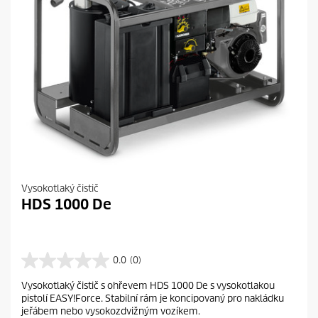
Vysokotlaký čistič
HDS 1000 De
0.0
(0)
0
.
Vysokotlaký čistič s ohřevem HDS 1000 De s vysokotlakou
0
pistolí EASY!Force. Stabilní rám je koncipovaný pro nakládku
z
jeřábem nebo vysokozdvižným vozíkem.
5