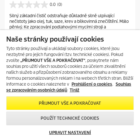
r
0.0
(0)
0
r
.
Silný základní čistič odstraňuje důkladně silně ulpívající
e
0
nečistoty jako olej, tuk, saze, krev a bílkovinná znečištění. Málo
z
n
pěnivý. Ke zpracování podlahovými mycími stroji a
5
t
vysokotlakými čisticími stroji. Bez NTA.
h
p
Naše stránky používají cookies
v
PŘIDAT DO POROVNÁNÍ
r
ě
Tyto stránky používají a ukládají soubory cookies, které jsou
o
z
nezbytné pro jejich fungování (tzv. technické cookies). Pokud
VLOŽIT DO KOŠÍKU
d
d
zvolíte
„PŘIJMOUT VŠE A POKRAČOVAT“
, poskytnete nám
i
u
souhlas pro užití všech souborů cookies za účelem zkvalitnění
č
c
našich služeb a přizpůsobení zobrazovaného obsahu a reklamy
e
formou personalizovaných reklam i na webech třetích stran. Bližší
t
k
informace o cookies naleznete v
Prohlášení o cookies
.
Souhlas
.
p
se zpracováním osobních údajů
Tiráž
r
i
PŘIJMOUT VŠE A POKRAČOVAT
c
e
POUŽÍT TECHNICKÉ COOKIES
UPRAVIT NASTAVENÍ