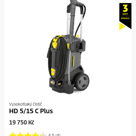
Vysokotlaký čistič
HD 5/15 C Plus
C
19 750 Kč
u
r
4.3
(4)