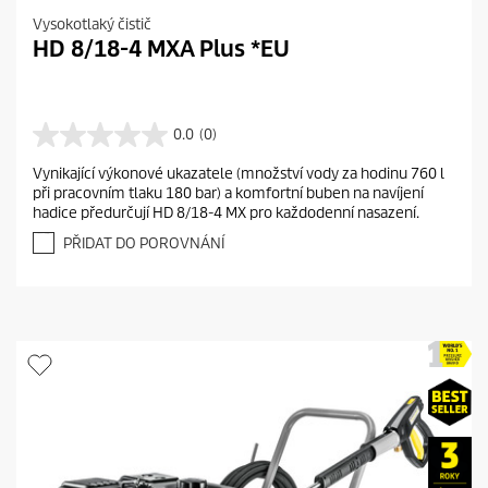
Vysokotlaký čistič
HD 8/18-4 MXA Plus *EU
0.0
(0)
0
.
Vynikající výkonové ukazatele (množství vody za hodinu 760 l
0
při pracovním tlaku 180 bar) a komfortní buben na navíjení
z
hadice předurčují HD 8/18-4 MX pro každodenní nasazení.
5
h
PŘIDAT DO POROVNÁNÍ
v
ě
z
d
i
č
e
k
.