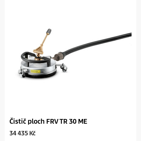
Čistič ploch FRV TR 30 ME
C
34 435 Kč
u