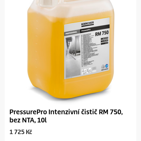
i
c
e
PressurePro Intenzivní čistič RM 750,
bez NTA, 10l
C
1 725 Kč
u