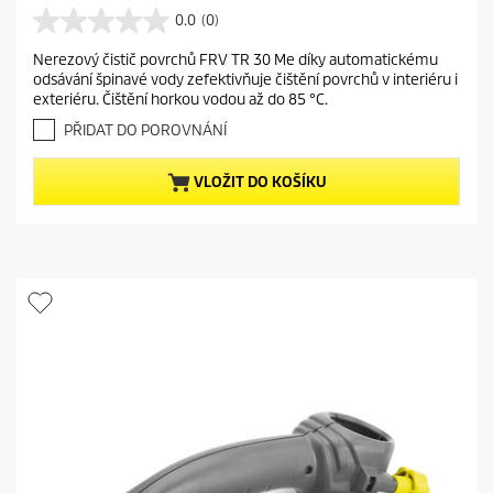
r
0.0
(0)
0
r
.
Nerezový čistič povrchů FRV TR 30 Me díky automatickému
e
0
odsávání špinavé vody zefektivňuje čištění povrchů v interiéru i
z
n
exteriéru. Čištění horkou vodou až do 85 °C.
5
t
h
PŘIDAT DO POROVNÁNÍ
p
v
r
ě
VLOŽIT DO KOŠÍKU
o
z
d
d
i
u
č
c
e
t
k
.
p
r
i
c
e