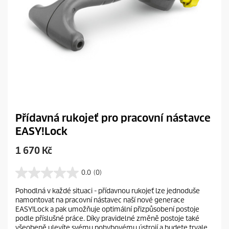
Přídavná rukojeť pro pracovní nástavce
EASY!Lock
C
1 670 Kč
u
r
0.0
(0)
0
r
.
Pohodlná v každé situaci - přídavnou rukojeť lze jednoduše
e
0
namontovat na pracovní nástavec naší nové generace
z
n
EASY!Lock a pak umožňuje optimální přizpůsobení postoje
5
t
podle příslušné práce. Díky pravidelné změně postoje také
h
p
všeobeně ulevíte svému pohybovému ústrojí a budete trvale