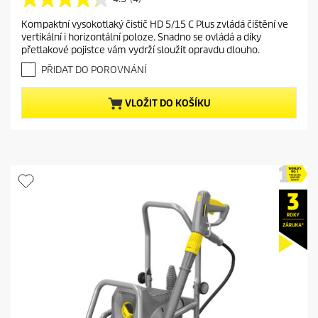
4
r
.
Kompaktní vysokotlaký čistič HD 5/15 C Plus zvládá čištění ve
e
3
vertikální i horizontální poloze. Snadno se ovládá a díky
z
n
přetlakové pojistce vám vydrží sloužit opravdu dlouho.
5
t
h
PŘIDAT DO POROVNÁNÍ
p
v
r
ě
VLOŽIT DO KOŠÍKU
o
z
d
d
i
u
č
c
e
t
k
.
p
4
r
r
i
e
c
c
e
e
n
z
í