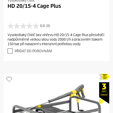
Vysokotlaký čistič
HD 20/15-4 Cage Plus
0.0
(0)
0
.
Vysokotlaký čistič bez ohřevu HD 20/15-4 Cage Plus přesvědčí
0
nadpůrměrně velkou silou vody 2000 l/h a pracovním tlakem
z
150 bar při nasazení s intenzivní potřebou vody.
5
h
PŘIDAT DO POROVNÁNÍ
v
ě
z
d
i
č
e
k
.