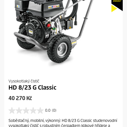
Vysokotlaký čistič
HD 8/23 G Classic
C
40 270 Kč
u
r
0.0
(0)
0
r
.
Soběstačný, mobilní, výkonný: HD 8/23 G Classic studenovodní
e
0
vysokotlaký čistič s robustním čerpadlem klikové hřídele a