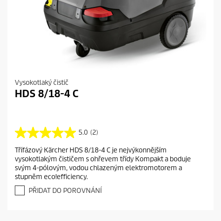
Vysokotlaký čistič
HDS 8/18-4 C
5.0
(2)
5
.
Třífázový Kärcher HDS 8/18-4 C je nejvýkonnějším
0
vysokotlakým čističem s ohřevem třídy Kompakt a boduje
z
svým 4-pólovým, vodou chlazeným elektromotorem a
5
stupněm eco!efficiency.
h
v
PŘIDAT DO POROVNÁNÍ
ě
z
d