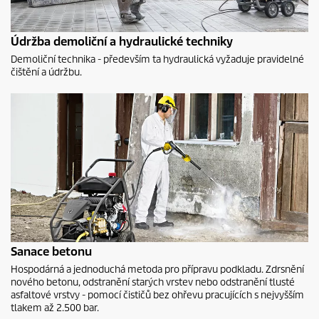
Údržba demoliční a hydraulické techniky
Demoliční technika - především ta hydraulická vyžaduje pravidelné
čištění a údržbu.
Sanace betonu
Hospodárná a jednoduchá metoda pro přípravu podkladu. Zdrsnění
nového betonu, odstranění starých vrstev nebo odstranění tlusté
asfaltové vrstvy - pomocí čističů bez ohřevu pracujících s nejvyšším
tlakem až 2.500 bar.