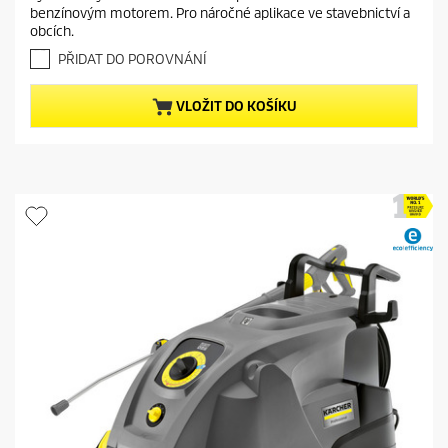
z
n
benzínovým motorem. Pro náročné aplikace ve stavebnictví a
5
t
obcích.
h
p
v
PŘIDAT DO POROVNÁNÍ
r
ě
o
z
VLOŽIT DO KOŠÍKU
d
d
i
u
č
c
e
t
k
.
p
r
i
c
e