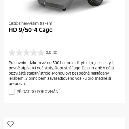
Čistič s nejvyšším tlakem
HD 9/50-4 Cage
0.0
(0)
0
.
Pracovním tlakem až do 500 bar odklidí tyto stroje z cesty i
0
pevně ulpívající nečistoty. Robustní Cage-Design z nich dělá
z
obzvláště stabilní stroje: Mohou být bezpečně nakládány
5
jeřábem. S principem zavazadlového vozíku pro snadnější
h
přepravu.
v
ě
PŘIDAT DO POROVNÁNÍ
z
d
i
č
e
k
.