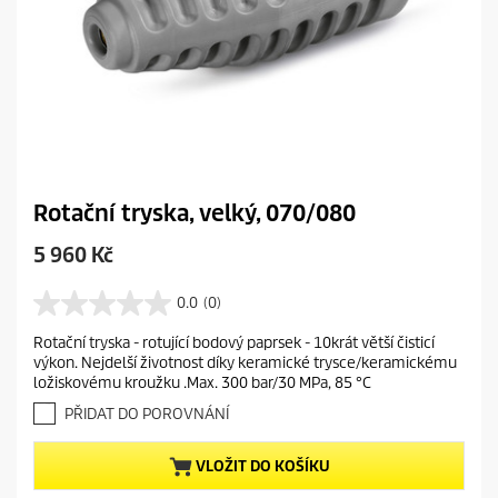
Rotační tryska, velký, 070/080
C
5 960 Kč
u
r
0.0
(0)
0
r
.
Rotační tryska - rotující bodový paprsek - 10krát větší čisticí
e
0
výkon. Nejdelší životnost díky keramické trysce/keramickému
z
n
ložiskovému kroužku .Max. 300 bar/30 MPa, 85 °C
5
t
h
PŘIDAT DO POROVNÁNÍ
p
v
r
ě
VLOŽIT DO KOŠÍKU
o
z
d