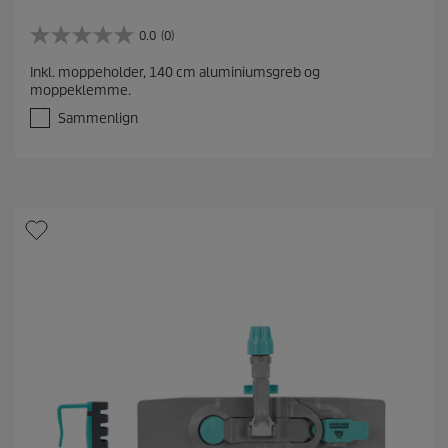
0.0
(0)
0
.
Inkl. moppeholder, 140 cm aluminiumsgreb og
0
moppeklemme.
u
d
Sammenlign
a
f
5
s
t
j
e
r
n
e
r
.