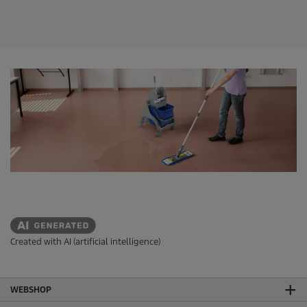
t
j
e
r
n
e
r
.
Created with AI (artificial intelligence)
WEBSHOP