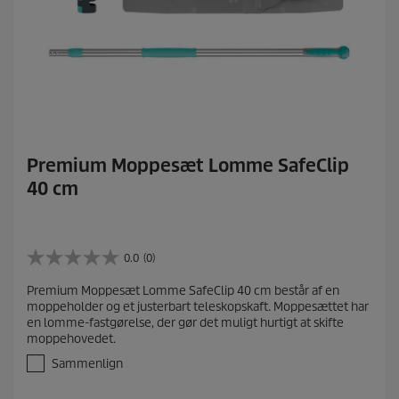
Premium Moppesæt Lomme SafeClip
40 cm
0.0
(0)
0
.
Premium Moppesæt Lomme SafeClip 40 cm består af en
0
moppeholder og et justerbart teleskopskaft. Moppesættet har
u
en lomme-fastgørelse, der gør det muligt hurtigt at skifte
d
moppehovedet.
a
f
Sammenlign
5
s