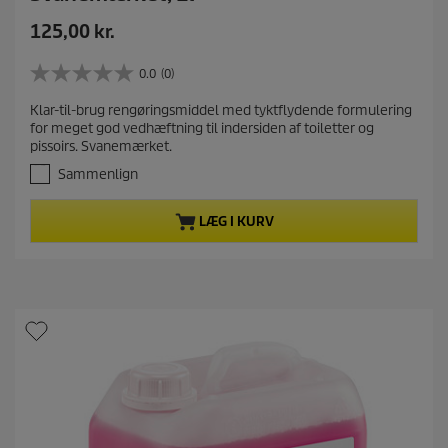
N
125,00 kr.
u
v
0.0
(0)
0
æ
.
Klar-til-brug rengøringsmiddel med tyktflydende formulering
r
0
for meget god vedhæftning til indersiden af toiletter og
u
e
pissoirs. Svanemærket.
d
n
a
Sammenlign
d
f
e
5
LÆG I KURV
s
p
t
r
j
o
e
d
r
u
n
e
k
r
t
.
p
r
i