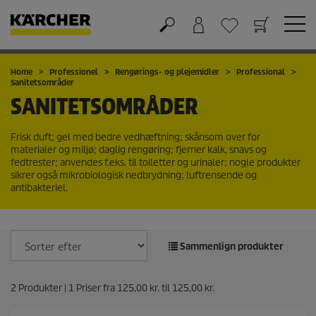
Kurv
Favorit liste
Home
Professionel
Rengørings- og plejemidler
Professional
Sanitetsområder
SANITETSOMRÅDER
Frisk duft; gel med bedre vedhæftning; skånsom over for
materialer og miljø; daglig rengøring; fjerner kalk, snavs og
fedtrester; anvendes f.eks. til toiletter og urinaler; nogle produkter
sikrer også mikrobiologisk nedbrydning; luftrensende og
antibakteriel.
Sammenlign produkter
2
Produkter |
1
Priser fra
125,00 kr.
til
125,00 kr.