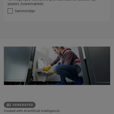
u
pissoirs. Svanemærket.
d
a
Sammenlign
f
5
s
t
j
e
r
n
e
r
.
Created with AI (artificial intelligence)