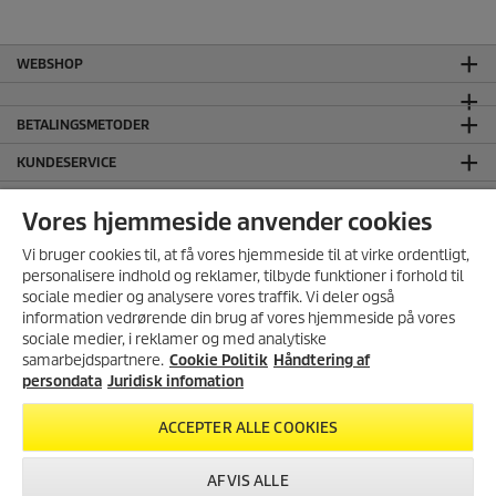
WEBSHOP
BETALINGSMETODER
KUNDESERVICE
GENEREL INFORMATION
Vores hjemmeside anvender cookies
HOVEDKONTOR
Vi bruger cookies til, at få vores hjemmeside til at virke ordentligt,
JURIDISK INFORMATION
personalisere indhold og reklamer, tilbyde funktioner i forhold til
sociale medier og analysere vores traffik. Vi deler også
Håndtering af persondata
information vedrørende din brug af vores hjemmeside på vores
TILMELD NYHEDSBREV
Salgs- og leveringsbetingelser
sociale medier, i reklamer og med analytiske
samarbejdspartnere.
Cookie Politik
Vi giver dig 10% rabat på dit
Håndtering af
Ansvarsfraskrivelse
næste køb i vores webshop hvis
persondata
Juridisk infomation
Cookie Policy
du tilmelder dig vores
nyhedsbrev.
FØLG OS PÅ SOCIALE MEDIER
ACCEPTER ALLE COOKIES
TILMELD
AFVIS ALLE