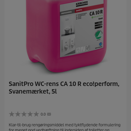
s
SanitPro WC-rens CA 10 R eco!perform,
Svanemærket, 5l
0.0
(0)
0
.
Klar-til-brug rengøringsmiddel med tyktflydende formulering
0
for meget god vedhæftning til indersiden af toiletter og