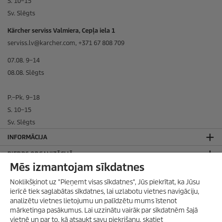
S. 10–15
Sv. Slēgts
Kärcher serviss Valmiera, Cepļa iela 1
serviss.lv@karcher.com, +371 67 808 709
07.08. 9–14
08.08. Slēgts
P.–Pk. 9–18
S. 10–15
Sv. Slēgts
INFORMĀCIJA
BIEDRS ORGANIZĀCIJĀ
Mēs izmantojam sīkdatnes
SADARBOJAMIES AR
Noklikšķinot uz "Pieņemt visas sīkdatnes", Jūs piekrītat, ka Jūsu
JURIDISKĀ INFORMĀCIJA
ierīcē tiek saglabātas sīkdatnes, lai uzlabotu vietnes navigāciju,
analizētu vietnes lietojumu un palīdzētu mums īstenot
Privātuma politika
mārketinga pasākumus. Lai uzzinātu vairāk par sīkdatnēm šajā
Sīkdatņu politika
vietnē un par to, kā atsaukt savu piekrišanu, skatiet