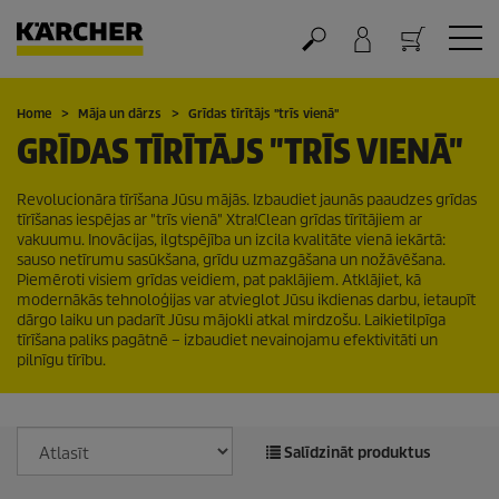
Grozs
Home
Māja un dārzs
Grīdas tīrītājs "trīs vienā"
GRĪDAS TĪRĪTĀJS "TRĪS VIENĀ"
Revolucionāra tīrīšana Jūsu mājās. Izbaudiet jaunās paaudzes grīdas
tīrīšanas iespējas ar "trīs vienā" Xtra!Clean grīdas tīrītājiem ar
vakuumu. Inovācijas, ilgtspējība un izcila kvalitāte vienā iekārtā:
sauso netīrumu sasūkšana, grīdu uzmazgāšana un nožāvēšana.
Piemēroti visiem grīdas veidiem, pat paklājiem. Atklājiet, kā
modernākās tehnoloģijas var atvieglot Jūsu ikdienas darbu, ietaupīt
dārgo laiku un padarīt Jūsu mājokli atkal mirdzošu. Laikietilpīga
tīrīšana paliks pagātnē – izbaudiet nevainojamu efektivitāti un
pilnīgu tīrību.
Salīdzināt produktus