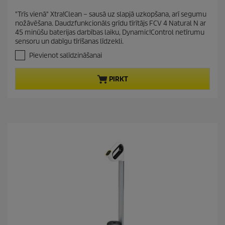
n
r
d
.
g
"Trīs vienā" Xtra!Clean – sausā uz slapjā uzkopšana, arī segumu
e
4
u
nožāvēšana. Daudzfunkcionāls grīdu tīrītājs FCV 4 Natural N ar
n
n
c
45 minūšu baterijas darbības laiku, Dynamic!Control netīrumu
o
t
t
sensoru un dabīgu tīrīšanas līdzekli.
5
p
p
z
Pievienot salīdzināšanai
r
v
r
a
o
i
PIRKT
i
d
c
g
u
e
a
c
n
t
ī
t
p
ē
r
m
i
.
c
2
7
e
p
ā
r
s
k