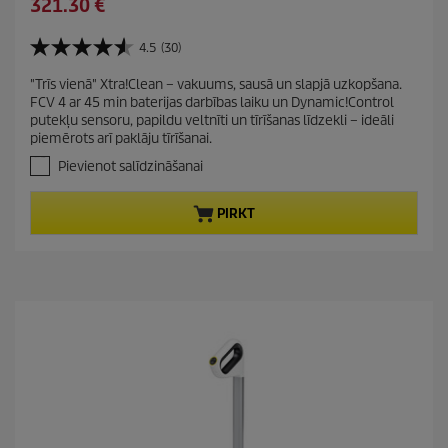
C
321.30 €
p
v
u
r
i
r
4.5
(30)
o
4
n
r
d
.
g
"Trīs vienā" Xtra!Clean – vakuums, sausā un slapjā uzkopšana.
e
5
u
FCV 4 ar 45 min baterijas darbības laiku un Dynamic!Control
n
n
c
putekļu sensoru, papildu veltnīti un tīrīšanas līdzekli – ideāli
o
t
t
piemērots arī paklāju tīrīšanai.
5
p
p
z
Pievienot salīdzināšanai
r
v
r
a
o
i
PIRKT
i
d
c
g
u
e
a
c
n
t
ī
t
p
ē
r
m
i
.
c
3
0
e
p
ā