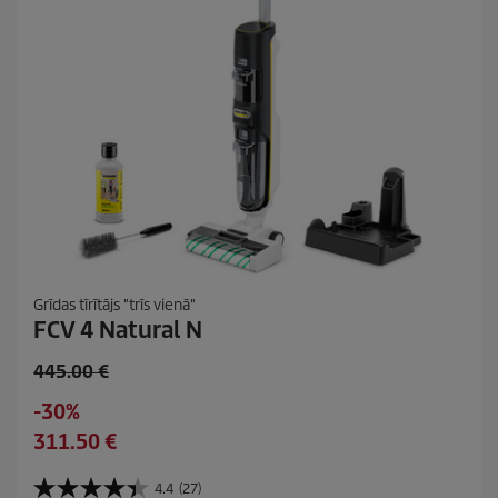
r
s
k
a
t
i
Grīdas tīrītājs "trīs vienā"
FCV 4 Natural N
O
445.00 €
l
S
-30%
d
a
C
311.50 €
p
v
u
r
i
r
4.4
(27)
o
4