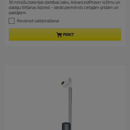
n
c
30 minūšu baterijas darbības laiku, Advanced!Power režīmu un
o
t
t
dabīgu tīrīšanas līdzekli – ideāli piemērots cietajām grīdām un
5
p
paklājiem.
p
z
r
v
r
Pievienot salīdzināšanai
a
o
i
i
d
c
PIRKT
g
u
e
a
c
n
t
ī
t
p
ē
r
m
i
.
c
1
6
e
p
ā
r
s
k
a
t
i