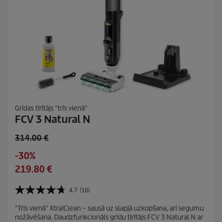
a
t
i
Grīdas tīrītājs "trīs vienā"
FCV 3 Natural N
O
314.00 €
l
S
-30%
d
a
C
219.80 €
p
v
u
r
i
r
4.7
(16)
o
4
n
r
d
.
g
"Trīs vienā" Xtra!Clean – sausā uz slapjā uzkopšana, arī segumu
e
7
u
nožāvēšana. Daudzfunkcionāls grīdu tīrītājs FCV 3 Natural N ar
n