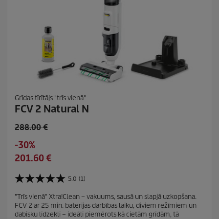
Grīdas tīrītājs "trīs vienā"
FCV 2 Natural N
O
288.00 €
l
S
-30%
d
a
C
201.60 €
p
v
u
r
i
r
5.0
(1)
o
5
n
r
d
.
g
"Trīs vienā" Xtra!Clean – vakuums, sausā un slapjā uzkopšana.
e
0
u
FCV 2 ar 25 min. baterijas darbības laiku, diviem režīmiem un
n
n
c
dabisku līdzekli – ideāli piemērots kā cietām grīdām, tā
o