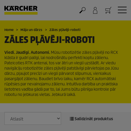
Grozs
Home
Māja un dārzs
Zāles pļāvēji-roboti
ZĀLES PĻĀVĒJI-ROBOTI
Viedi. Jaudīgi. Autonomi.
Mūsu robotizētie zāles pļāvēji no RCX
klāsta ir gudri palīgi, lai nodrošinātu perfekti koptu zālienu.
Pateicoties RTK antenai, tos var ātri un viegli uzstādīt. Ar viedu
navigāciju robotizētie zāles pļāvēji patstāvīgi pārvietojas pa Jūsu
dārzu, pļaujot precīzi un viegli pārvarot slīpumus, vienlaikus
pasargājot zālienu. Baudiet brīvo laiku, kamēr RCX automātiski
rūpēsies par nevainojamu zālienu. Intuitīva darbība un praktiska
lietotnes vadība gādā par to, lai Jums būtu pilnīga kontrole pār
robotu no jebkuras vietas. Jebkurā laikā.
Salīdzināt produktus