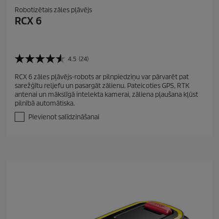
Robotizētais zāles pļāvējs
RCX 6
4.5
(24)
4
.
RCX 6 zāles pļāvējs-robots ar pilnpiedziņu var pārvarēt pat
5
sarežģītu reljefu un pasargāt zālienu. Pateicoties GPS, RTK
n
antenai un mākslīgā intelekta kamerai, zāliena pļaušana kļūst
o
pilnībā automātiska.
5
z
Pievienot salīdzināšanai
v
a
i
g
a
n
ī
t
ē
m
.