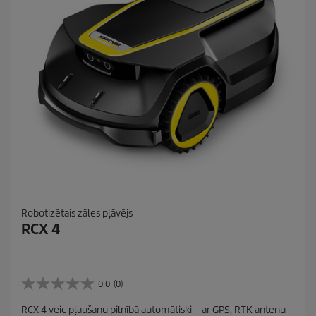
2
4
p
ā
r
s
k
a
t
i
Robotizētais zāles pļāvējs
RCX 4
0.0
(0)
0
.
RCX 4 veic pļaušanu pilnībā automātiski – ar GPS, RTK antenu
0