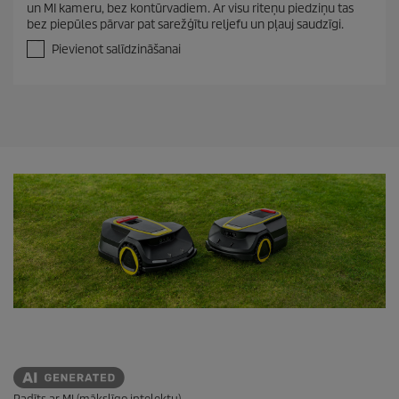
un MI kameru, bez kontūrvadiem. Ar visu riteņu piedziņu tas
n
bez piepūles pārvar pat sarežģītu reljefu un pļauj saudzīgi.
o
5
Pievienot salīdzināšanai
z
v
a
i
g
a
n
ī
t
ē
m
.
Radīts ar MI (mākslīgo intelektu)