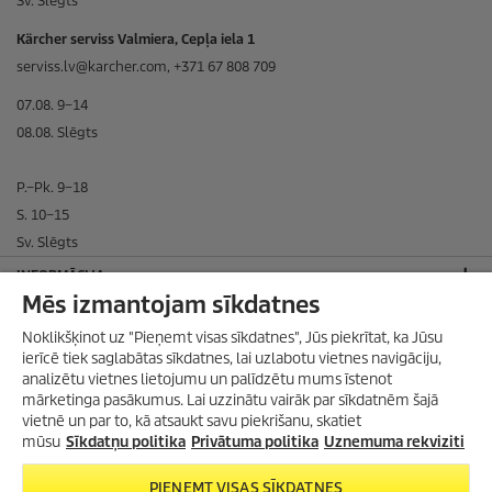
Sv. Slēgts
Kärcher serviss Valmiera, Cepļa iela 1
serviss.lv@karcher.com, +371 67 808 709
07.08. 9–14
08.08. Slēgts
P.–Pk. 9–18
S. 10–15
Sv. Slēgts
INFORMĀCIJA
Mēs izmantojam sīkdatnes
BIEDRS ORGANIZĀCIJĀ
Noklikšķinot uz "Pieņemt visas sīkdatnes", Jūs piekrītat, ka Jūsu
SADARBOJAMIES AR
ierīcē tiek saglabātas sīkdatnes, lai uzlabotu vietnes navigāciju,
analizētu vietnes lietojumu un palīdzētu mums īstenot
JURIDISKĀ INFORMĀCIJA
mārketinga pasākumus. Lai uzzinātu vairāk par sīkdatnēm šajā
Privātuma politika
vietnē un par to, kā atsaukt savu piekrišanu, skatiet
mūsu
Sīkdatņu politika
Privātuma politika
Uznemuma rekviziti
Sīkdatņu politika
Vietnes lietošanas noteikumi
PIEŅEMT VISAS SĪKDATNES