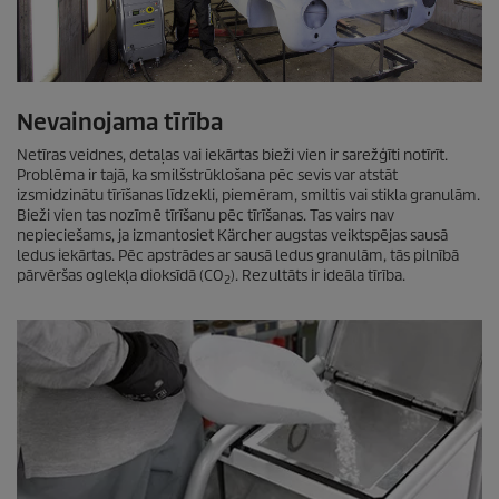
Nevainojama tīrība
Netīras veidnes, detaļas vai iekārtas bieži vien ir sarežģīti notīrīt.
Problēma ir tajā, ka smilšstrūklošana pēc sevis var atstāt
izsmidzinātu tīrīšanas līdzekli, piemēram, smiltis vai stikla granulām.
Bieži vien tas nozīmē tīrīšanu pēc tīrīšanas. Tas vairs nav
nepieciešams, ja izmantosiet Kärcher augstas veiktspējas sausā
ledus iekārtas. Pēc apstrādes ar sausā ledus granulām, tās pilnībā
pārvēršas oglekļa dioksīdā (CO
). Rezultāts ir ideāla tīrība.
2