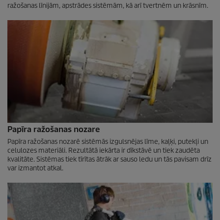
ražošanas līnijām, apstrādes sistēmām, kā arī tvertnēm un krāsnīm.
Papīra ražošanas nozare
Papīra ražošanas nozarē sistēmās izgulsnējas līme, kaļķi, putekļi un
celulozes materiāli. Rezultātā iekārta ir dīkstāvē un tiek zaudēta
kvalitāte. Sistēmas tiek tīrītas ātrāk ar sauso ledu un tās pavisam drīz
var izmantot atkal.