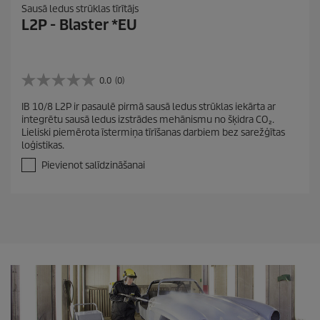
Sausā ledus strūklas tīrītājs
L2P - Blaster *EU
0.0
(0)
0
.
IB 10/8 L2P ir pasaulē pirmā sausā ledus strūklas iekārta ar
0
integrētu sausā ledus izstrādes mehānismu no šķidra CO₂.
n
Lieliski piemērota īstermiņa tīrīšanas darbiem bez sarežģītas
o
loģistikas.
5
z
Pievienot salīdzināšanai
v
a
i
g
a
n
ī
t
ē
m
.