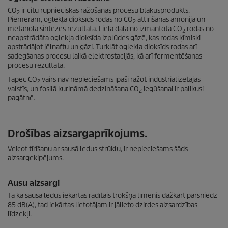
CO
ir citu rūpnieciskās ražošanas procesu blakusprodukts.
2
Piemēram, oglekļa dioksīds rodas no CO
attīrīšanas amonija un
2
metanola sintēzes rezultātā. Liela daļa no izmantotā CO
rodas no
2
neapstrādāta oglekļa dioksīda izplūdes gāzē, kas rodas ķīmiski
apstrādājot jēlnaftu un gāzi. Turklāt oglekļa dioksīds rodas arī
sadegšanas procesu laikā elektrostacijās, kā arī fermentēšanas
procesu rezultātā.
Tāpēc CO
vairs nav nepieciešams īpaši ražot industrializētajās
2
valstīs, un fosilā kurināmā dedzināšana CO
iegūšanai ir palikusi
2
pagātnē.
Drošības aizsargaprīkojums.
Veicot tīrīšanu ar sausā ledus strūklu, ir nepieciešams šāds
aizsargekipējums.
Ausu aizsargi
Tā kā sausā ledus iekārtas radītais trokšņa līmenis dažkārt pārsniedz
85 dB(A), tad iekārtas lietotājam ir jālieto dzirdes aizsardzības
līdzekļi.