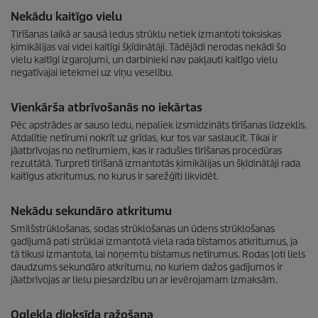
Nekādu kaitīgo vielu
Tīrīšanas laikā ar sausā ledus strūklu netiek izmantoti toksiskas
ķimikālijas vai videi kaitīgi šķīdinātāji. Tādējādi nerodas nekādi šo
vielu kaitīgi izgarojumi, un darbinieki nav pakļauti kaitīgo vielu
negatīvajai ietekmei uz viņu veselību.
Vienkārša atbrīvošanās no iekārtas
Pēc apstrādes ar sauso ledu, nepaliek izsmidzināts tīrīšanas līdzeklis.
Atdalītie netīrumi nokrīt uz grīdas, kur tos var saslaucīt. Tikai ir
jāatbrīvojas no netīrumiem, kas ir radušies tīrīšanas procedūras
rezultātā. Turpretī tīrīšanā izmantotās ķimikālijas un šķīdinātāji rada
kaitīgus atkritumus, no kurus ir sarežģīti likvidēt.
Nekādu sekundāro atkritumu
Smilšstrūklošanas, sodas strūklošanas un ūdens strūklošanas
gadījumā pati strūklai izmantotā viela rada bīstamos atkritumus, ja
tā tikusi izmantota, lai noņemtu bīstamus netīrumus. Rodas ļoti liels
daudzums sekundāro atkritumu, no kuriem dažos gadījumos ir
jāatbrīvojas ar lielu piesardzību un ar ievērojamam izmaksām.
Oglekļa dioksīda ražošana