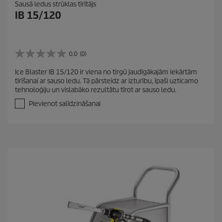
Sausā ledus strūklas tīrītājs
IB 15/120
0.0
(0)
0
.
Ice Blaster IB 15/120 ir viena no tirgū jaudīgākajām iekārtām
0
tīrīšanai ar sauso ledu. Tā pārsteidz ar izturību, īpaši uzticamo
n
tehnoloģiju un vislabāko rezultātu tīrot ar sauso ledu.
o
5
Pievienot salīdzināšanai
z
v
a
i
g
a
n
ī
t
ē
m
.