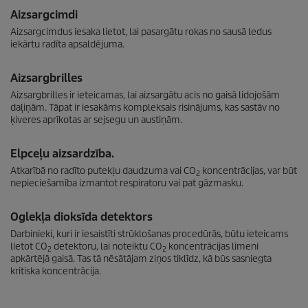
Aizsargcimdi
Aizsargcimdus iesaka lietot, lai pasargātu rokas no sausā ledus
iekārtu radīta apsaldējuma.
Aizsargbrilles
Aizsargbrilles ir ieteicamas, lai aizsargātu acis no gaisā lidojošām
daļiņām. Tāpat ir iesakāms kompleksais risinājums, kas sastāv no
ķiveres aprīkotas ar sejsegu un austiņām.
Elpceļu aizsardzība.
Atkarībā no radīto putekļu daudzuma vai CO
koncentrācijas, var būt
2
nepieciešamība izmantot respiratoru vai pat gāzmasku.
Oglekļa dioksīda detektors
Darbinieki, kuri ir iesaistīti strūklošanas procedūrās, būtu ieteicams
lietot CO
detektoru, lai noteiktu CO
koncentrācijas līmeni
2
2
apkārtējā gaisā. Tas tā nēsātājam ziņos tiklīdz, kā būs sasniegta
kritiska koncentrācija.