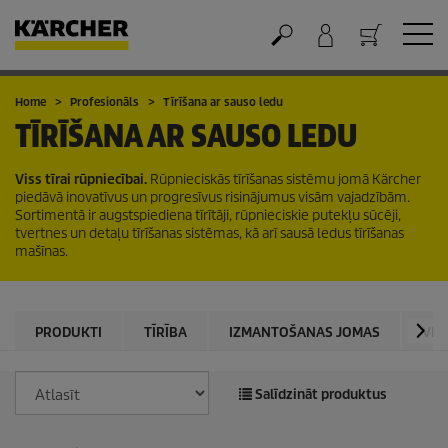
Grozs
Home
Profesionāls
Tīrīšana ar sauso ledu
TĪRĪŠANA AR SAUSO LEDU
Viss tīrai rūpniecībai.
Rūpnieciskās tīrīšanas sistēmu jomā Kärcher
piedāvā inovatīvus un progresīvus risinājumus visām vajadzībām.
Sortimentā ir augstspiediena tīrītāji, rūpnieciskie putekļu sūcēji,
tvertnes un detaļu tīrīšanas sistēmas, kā arī sausā ledus tīrīšanas
mašīnas.
PRODUKTI
TĪRĪBA
IZMANTOŠANAS JOMAS
VID
Salīdzināt produktus