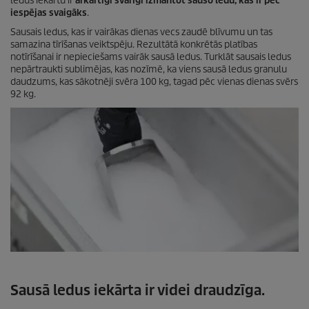
ledus iekārtu ir
ārkārtīgi svarīgi izmantot sauso ledu, kas ir pēc
iespējas svaigāks
.
Sausais ledus, kas ir vairākas dienas vecs zaudē blīvumu un tas
samazina tīrīšanas veiktspēju. Rezultātā konkrētās platības
notīrīšanai ir nepieciešams vairāk sausā ledus. Turklāt sausais ledus
nepārtraukti sublimējas, kas nozīmē, ka viens sausā ledus granulu
daudzums, kas sākotnēji svēra 100 kg, tagad pēc vienas dienas svērs
92 kg.
Sausā ledus iekārta ir videi draudzīga.