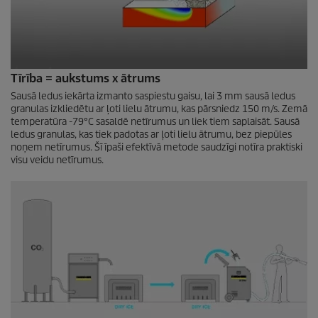
Tīrība = aukstums x ātrums
Sausā ledus iekārta izmanto saspiestu gaisu, lai 3 mm sausā ledus
granulas izkliedētu ar ļoti lielu ātrumu, kas pārsniedz 150 m/s. Zemā
temperatūra -79°C sasaldē netīrumus un liek tiem saplaisāt. Sausā
ledus granulas, kas tiek padotas ar ļoti lielu ātrumu, bez piepūles
noņem netīrumus. Šī īpaši efektīvā metode saudzīgi notīra praktiski
visu veidu netīrumus.