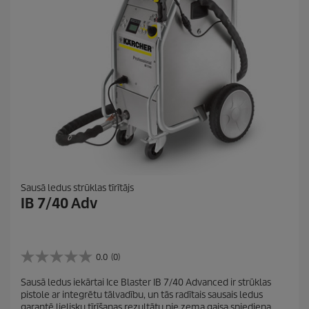
Sausā ledus strūklas tīrītājs
IB 7/40 Adv
0.0
(0)
0
.
Sausā ledus iekārtai Ice Blaster IB 7/40 Advanced ir strūklas
0
pistole ar integrētu tālvadību, un tās radītais sausais ledus
n
garantē lielisku tīrīšanas rezultātu pie zema gaisa spiediena.