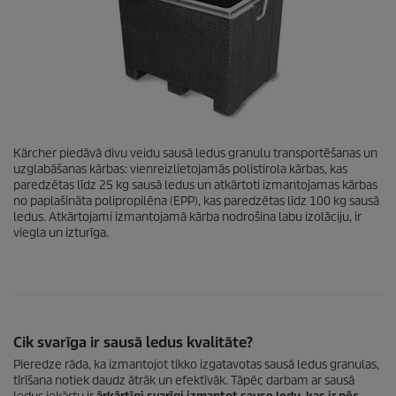
Kärcher piedāvā divu veidu sausā ledus granulu transportēšanas un
uzglabāšanas kārbas: vienreizlietojamās polistirola kārbas, kas
paredzētas līdz 25 kg sausā ledus un atkārtoti izmantojamas kārbas
no paplašināta polipropilēna (EPP), kas paredzētas līdz 100 kg sausā
ledus. Atkārtojami izmantojamā kārba nodrošina labu izolāciju, ir
viegla un izturīga.
Cik svarīga ir sausā ledus kvalitāte?
Pieredze rāda, ka izmantojot tikko izgatavotas sausā ledus granulas,
tīrīšana notiek daudz ātrāk un efektīvāk. Tāpēc darbam ar sausā