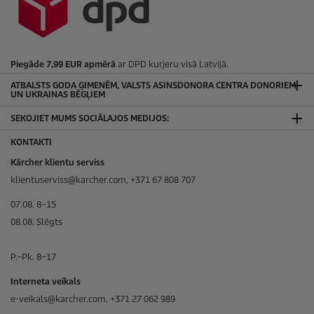
Piegāde 7,99 EUR apmērā
ar DPD kurjeru visā Latvijā.
ATBALSTS GODA ĢIMENĒM, VALSTS ASINSDONORA CENTRA DONORIEM
UN UKRAINAS BĒGĻIEM
SEKOJIET MUMS SOCIĀLAJOS MEDIJOS:
KONTAKTI
Kärcher klientu serviss
klientuserviss@karcher.com, +371 67 808 707
07.08. 8–15
08.08. Slēgts
P.–Pk. 8–17
Interneta veikals
e-veikals@karcher.com, +371 27 062 989