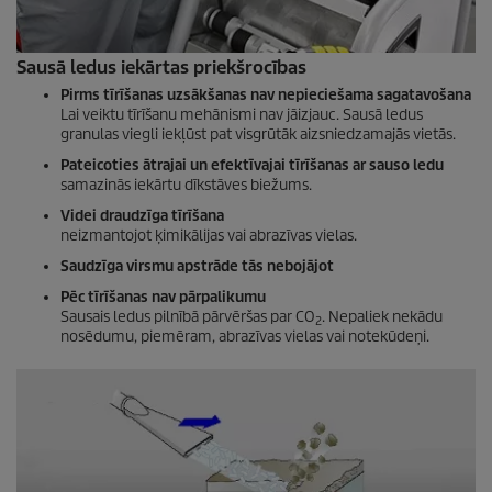
Sausā ledus iekārtas priekšrocības
Pirms tīrīšanas uzsākšanas nav nepieciešama sagatavošana
Lai veiktu tīrīšanu mehānismi nav jāizjauc. Sausā ledus
granulas viegli iekļūst pat visgrūtāk aizsniedzamajās vietās.
Pateicoties ātrajai un efektīvajai tīrīšanas ar sauso ledu
samazinās iekārtu dīkstāves biežums.
Videi draudzīga tīrīšana
neizmantojot ķimikālijas vai abrazīvas vielas.
Saudzīga virsmu apstrāde tās nebojājot
Pēc tīrīšanas nav pārpalikumu
Sausais ledus pilnībā pārvēršas par CO
. Nepaliek nekādu
2
nosēdumu, piemēram, abrazīvas vielas vai notekūdeņi.