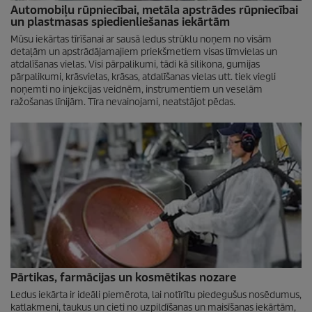
Automobiļu rūpniecībai, metāla apstrādes rūpniecībai
un plastmasas spiedienliešanas iekārtām
Mūsu iekārtas tīrīšanai ar sausā ledus strūklu noņem no visām
detaļām un apstrādājamajiem priekšmetiem visas līmvielas un
atdalīšanas vielas. Visi pārpalikumi, tādi kā silikona, gumijas
pārpalikumi, krāsvielas, krāsas, atdalīšanas vielas utt. tiek viegli
noņemti no injekcijas veidnēm, instrumentiem un veselām
ražošanas līnijām. Tīra nevainojami, neatstājot pēdas.
Pārtikas, farmācijas un kosmētikas nozare
Ledus iekārta ir ideāli piemērota, lai notīrītu piedegušus nosēdumus,
katlakmeni, taukus un cieti no uzpildīšanas un maisīšanas iekārtām,