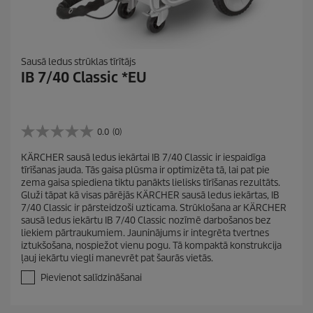
Sausā ledus strūklas tīrītājs
IB 7/40 Classic *EU
0.0
(0)
0
.
KÄRCHER sausā ledus iekārtai IB 7/40 Classic ir iespaidīga
0
tīrīšanas jauda. Tās gaisa plūsma ir optimizēta tā, lai pat pie
n
zema gaisa spiediena tiktu panākts lielisks tīrīšanas rezultāts.
o
Gluži tāpat kā visas pārējās KÄRCHER sausā ledus iekārtas, IB
5
7/40 Classic ir pārsteidzoši uzticama. Strūklošana ar KÄRCHER
z
sausā ledus iekārtu IB 7/40 Classic nozīmē darbošanos bez
v
liekiem pārtraukumiem. Jauninājums ir integrēta tvertnes
a
iztukšošana, nospiežot vienu pogu. Tā kompaktā konstrukcija
i
ļauj iekārtu viegli manevrēt pat šaurās vietās.
g
a
Pievienot salīdzināšanai
n
ī