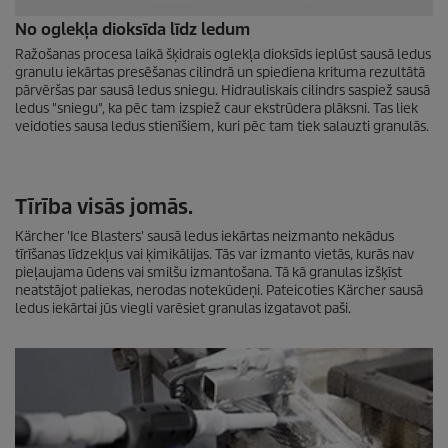
No oglekļa dioksīda līdz ledum
Ražošanas procesa laikā šķidrais oglekļa dioksīds ieplūst sausā ledus
granulu iekārtas presēšanas cilindrā un spiediena krituma rezultātā
pārvēršas par sausā ledus sniegu. Hidrauliskais cilindrs saspiež sausā
ledus "sniegu", ka pēc tam izspiež caur ekstrūdera plāksni. Tas liek
veidoties sausa ledus stienīšiem, kuri pēc tam tiek salauzti granulās.
Tīrība visās jomās.
Kärcher 'Ice Blasters' sausā ledus iekārtas neizmanto nekādus
tīrīšanas līdzekļus vai ķimikālijas. Tās var izmanto vietās, kurās nav
pieļaujama ūdens vai smilšu izmantošana. Tā kā granulas izšķīst
neatstājot paliekas, nerodas notekūdeņi. Pateicoties Kärcher sausā
ledus iekārtai jūs viegli varēsiet granulas izgatavot paši.