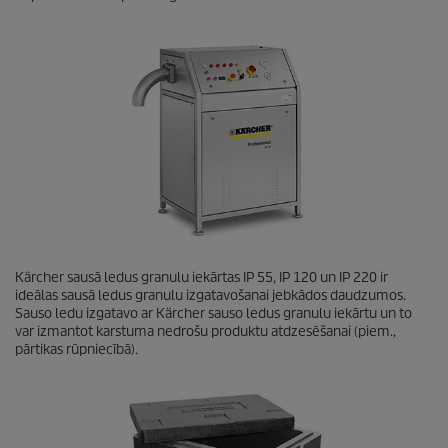
Kärcher sausā ledus granulu iekārtas IP 55, IP 120 un IP 220 ir
ideālas sausā ledus granulu izgatavošanai jebkādos daudzumos.
Sauso ledu izgatavo ar Kärcher sauso ledus granulu iekārtu un to
var izmantot karstuma nedrošu produktu atdzesēšanai (piem.,
pārtikas rūpniecībā).