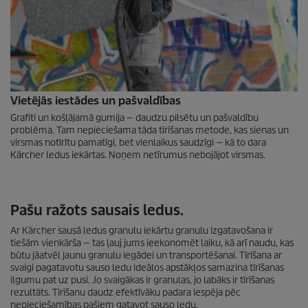
Vietējās iestādes un pašvaldības
Grafiti un košļājamā gumija — daudzu pilsētu un pašvaldību
problēma. Tam nepieciešama tāda tīrīšanas metode, kas sienas un
virsmas notīrītu pamatīgi, bet vienlaikus saudzīgi — kā to dara
Kärcher ledus iekārtas. Noņem netīrumus nebojājot virsmas.
Pašu ražots sausais ledus.
Ar Kärcher sausā ledus granulu iekārtu granulu izgatavošana ir
tiešām vienkārša — tas ļauj jums ieekonomēt laiku, kā arī naudu, kas
būtu jāatvēl jaunu granulu iegādei un transportēšanai. Tīrīšana ar
svaigi pagatavotu sauso ledu ideālos apstākļos samazina tīrīšanas
ilgumu pat uz pusi. Jo svaigākas ir granulas, jo labāks ir tīrīšanas
rezultāts. Tīrīšanu daudz efektīvāku padara iespēja pēc
nepieciešamības pašiem gatavot sauso ledu.