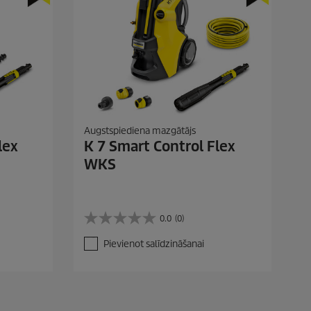
s
k
a
t
i
Augstspiediena mazgātājs
lex
K 7 Smart Control Flex
WKS
0.0
(0)
0
.
Pievienot salīdzināšanai
0
n
o
5
z