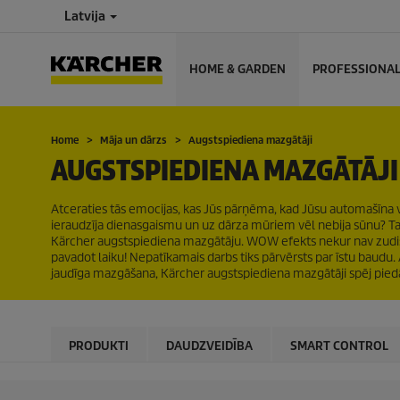
Latvija
HOME & GARDEN
PROFESSIONA
Home
Māja un dārzs
Augstspiediena mazgātāji
AUGSTSPIEDIENA MAZGĀTĀJI
Atceraties tās emocijas, kas Jūs pārņēma, kad Jūsu automašīna 
ieraudzīja dienasgaismu un uz dārza mūriem vēl nebija sūnu? Ta
Kärcher augstspiediena mazgātāju. WOW efekts nekur nav zudis! A
pavadot laiku! Nepatīkamais darbs tiks pārvērsts par īstu baudu
jaudīga mazgāšana, Kärcher augstspiediena mazgātāji spēj pie
PRODUKTI
DAUDZVEIDĪBA
SMART CONTROL