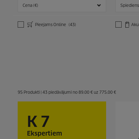
.
.
Cena (€)
Spiediens
1
5
p
p
ā
ā
Pieejams Online
(43)
Akum
r
r
s
s
k
k
a
a
t
t
s
i
95
Produkti |
43
piedāvājumi no
89.00 €
uz
775.00 €
K 7
Ekspertiem