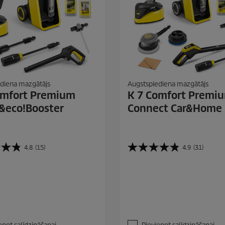
diena mazgātājs
Augstspiediena mazgātājs
omfort Premium
K 7 Comfort Premi
eco!Booster
Connect Car&Home
4.8
(15)
4.9
(31)
4
.
9
n
o
5
z
v
a