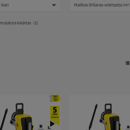
.
 (bar)
Platības tīrīšanas veiktspēja (m²
2
1
p
ulatora iekārtas
(2)
ā
r
s
k
a
t
i