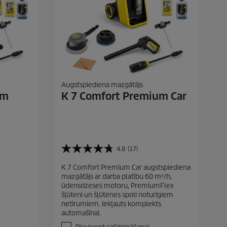
Augstspiediena mazgātājs
um
K 7 Comfort Premium Car
4.8
(17)
4
.
K 7 Comfort Premium Car augstspiediena
8
mazgātājs ar darba platību 60 m²/h,
n
ūdensdzeses motoru, PremiumFlex
o
šļūteni un šļūtenes spoli noturīgiem
5
netīrumiem. Iekļauts komplekts
z
automašīnai.
v
a