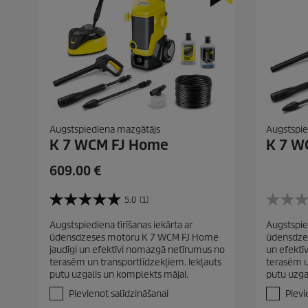
r
r
s
s
k
k
a
a
t
t
i
i
Augstspiediena mazgātājs
Augstspie
K 7 WCM FJ Home
K 7 W
C
609.00 €
u
r
5.0
(1)
5
0
r
.
.
Augstspiediena tīrīšanas iekārta ar
Augstspied
e
0
0
ūdensdzeses motoru K 7 WCM FJ Home
ūdensdzes
n
n
n
jaudīgi un efektīvi nomazgā netīrumus no
un efektī
o
o
t
terasēm un transportlīdzekļiem. Iekļauts
terasēm u
5
5
p
putu uzgalis un komplekts mājai.
putu uzgal
z
z
r
v
v
Pievienot salīdzināšanai
Pievi
a
a
o