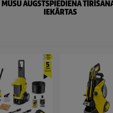
MŪSU AUGSTSPIEDIENA TĪRĪŠAN
IEKĀRTAS