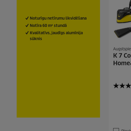
Noturīgu netīrumu likvidēšana
Notīra 60 m² stundā
Kvalitatīvs, jaudīgs alumīnija
sūknis
Augstspie
K 7 C
Home&
4
.
8
n
o
5
z
v
a