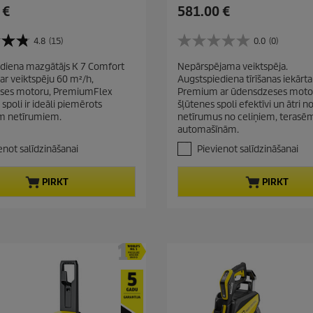
C
 €
581.00 €
u
r
4.8
(15)
0.0
(0)
0
r
.
diena mazgātājs K 7 Comfort
Nepārspējama veiktspēja.
e
0
r veiktspēju 60 m²/h,
Augstspiediena tīrīšanas iekār
n
n
ses motoru, PremiumFlex
Premium ar ūdensdzeses moto
o
t
 spoli ir ideāli piemērots
šļūtenes spoli efektīvi un ātri
5
p
m netīrumiem.
netīrumus no celiņiem, terasē
z
automašīnām.
r
v
a
o
enot salīdzināšanai
Pievienot salīdzināšanai
i
d
g
u
PIRKT
PIRKT
a
c
n
t
ī
t
p
ē
r
m
i
.
c
e