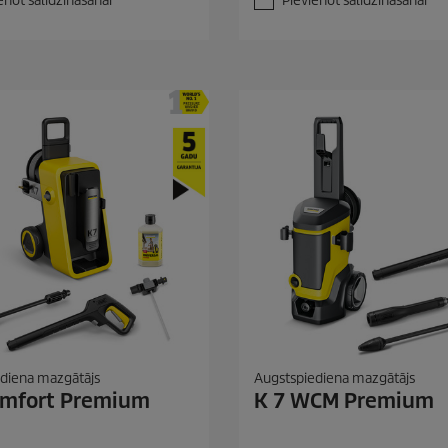
enot salīdzināšanai
Pievienot salīdzināšanai
i
g
a
n
ī
t
ē
m
.
3
1
p
ā
r
s
k
a
t
i
diena mazgātājs
Augstspiediena mazgātājs
omfort Premium
K 7 WCM Premium