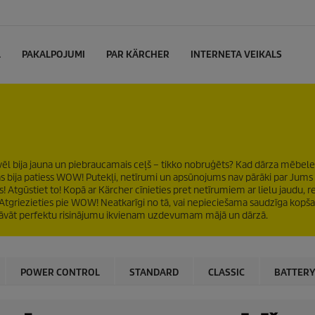
L
PAKALPOJUMI
PAR KÄRCHER
INTERNETA VEIKALS
vēl bija jauna un piebraucamais ceļš – tikko nobruģēts? Kad dārza mēbel
s bija patiess WOW! Putekļi, netīrumi un apsūnojums nav pārāki par Jums
tgūstiet to! Kopā ar Kärcher cīnieties pret netīrumiem ar lielu jaudu, re
. Atgriezieties pie WOW! Neatkarīgi no tā, vai nepieciešama saudzīga kopša
dāvāt perfektu risinājumu ikvienam uzdevumam mājā un dārzā.
POWER CONTROL
STANDARD
CLASSIC
BATTER