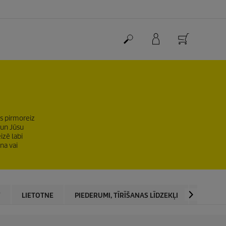
es pirmoreiz
 un Jūsu
izē labi
na vai
Y
LIETOTNE
PIEDERUMI, TĪRĪŠANAS LĪDZEKĻI
eco!Boo