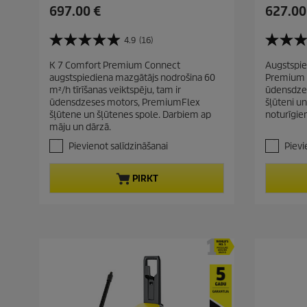
C
C
697.00 €
627.00
u
u
r
r
4.9
(16)
4
4
r
r
.
.
K 7 Comfort Premium Connect
Augstspie
e
e
9
8
augstspiediena mazgātājs nodrošina 60
Premium a
n
n
n
n
m²/h tīrīšanas veiktspēju, tam ir
ūdensdze
o
o
t
t
ūdensdzeses motors, PremiumFlex
šļūteni un
5
5
p
p
šļūtene un šļūtenes spole. Darbiem ap
noturīgie
z
z
māju un dārzā.
r
r
v
v
a
a
o
o
Pievienot salīdzināšanai
Pievi
i
i
d
d
g
g
u
u
PIRKT
a
a
c
c
n
n
t
t
ī
ī
t
t
p
p
ē
ē
r
r
m
m
i
i
.
.
c
c
1
1
6
5
e
e
p
p
ā
ā