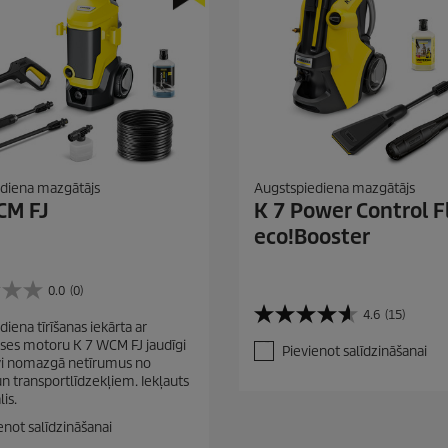
diena mazgātājs
Augstspiediena mazgātājs
CM FJ
K 7 Power Control F
eco!Booster
0.0
(0)
4.6
(15)
4
iena tīrīšanas iekārta ar
.
es motoru K 7 WCM FJ jaudīgi
Pievienot salīdzināšanai
6
vi nomazgā netīrumus no
n
n transportlīdzekļiem. Iekļauts
o
is.
5
enot salīdzināšanai
z