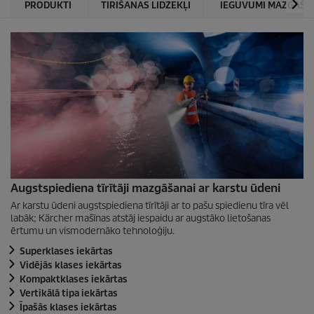
PRODUKTI
TĪRĪŠANAS LĪDZEKĻI
IEGUVUMI MAZGĀŠAN
Augstspiediena tīrītāji mazgāšanai ar karstu ūdeni
Ar karstu ūdeni augstspiediena tīrītāji ar to pašu spiedienu tīra vēl
labāk; Kärcher mašīnas atstāj iespaidu ar augstāko lietošanas
ērtumu un vismodernāko tehnoloģiju.
Superklases iekārtas
Vidējās klases iekārtas
Kompaktklases iekārtas
Vertikālā tipa iekārtas
Īpašās klases iekārtas