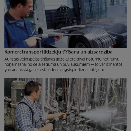
Komerctransportlīdzekļu tīrīšana un aizsardzība
Augstas veiktspējas tīrīšanas līdzekļi efektīvai noturīgu netīrumu
noņemšanai no ceļa seguma un būvlaukumiem — to var izmantot
gan ar aukstā gan karstā ūdens augstspiediena tīrītājiem.