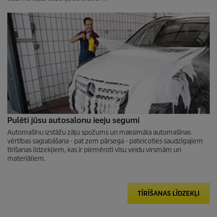
Pulēti jūsu autosalonu ieeju segumi
Automašīnu izstāžu zāļu spožums un maksimāla automašīnas
vērtības saglabāšana - pat zem pārsega - pateicoties saudzīgajiem
tīrīšanas līdzekļiem, kas ir piemēroti visu veidu virsmām un
materiāliem.
TĪRĪŠANAS LĪDZEKĻI