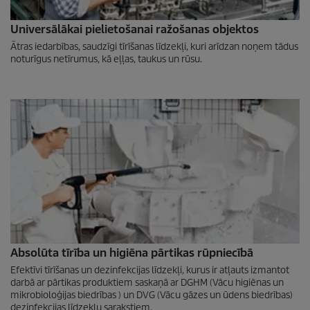
Universālākai pielietošanai ražošanas objektos
Ātras iedarbības, saudzīgi tīrīšanas līdzekļi, kuri arīdzan noņem tādus
noturīgus netīrumus, kā eļļas, taukus un rūsu.
Absolūta tīrība un higiēna pārtikas rūpniecībā
Efektīvi tīrīšanas un dezinfekcijas līdzekļi, kurus ir atļauts izmantot
darbā ar pārtikas produktiem saskaņā ar DGHM (Vācu higiēnas un
mikrobioloģijas biedrības ) un DVG (Vācu gāzes un ūdens biedrības)
dezinfekcijas līdzekļu sarakstiem.