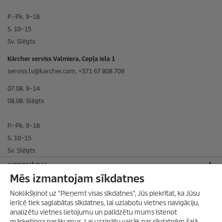
P.–Pk. 9–18
S. 10–15
Sv. Slēgts
Kärcher serviss Valmiera, Cepļa iela 1
serviss.lv@karcher.com, +371 67 808 709
07.08. 9–14
08.08. Slēgts
P.–Pk. 9–18
S. 10–15
Sv. Slēgts
INFORMĀCIJA
Mēs izmantojam sīkdatnes
BIEDRS ORGANIZĀCIJĀ
Noklikšķinot uz "Pieņemt visas sīkdatnes", Jūs piekrītat, ka Jūsu
SADARBOJAMIES AR
ierīcē tiek saglabātas sīkdatnes, lai uzlabotu vietnes navigāciju,
analizētu vietnes lietojumu un palīdzētu mums īstenot
JURIDISKĀ INFORMĀCIJA
mārketinga pasākumus. Lai uzzinātu vairāk par sīkdatnēm šajā