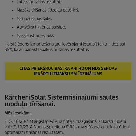
Labāki tīrīšanas rezultāti.
Mazāks tīrīšanas līdzekļa patēriņš.
Īss nožūšanas laiks.
Augstāka higiēnas pakāpe.
Īsāks apstrādes laiks
Karstā ūdens izmantošana ļauj ievērojami ietaupīt laiku — līdz pat
35%, kā arī panākt labākus tīrīšanas rezultātus.
CITAS PRIEKŠROCĪBAS, KĀ ARĪ HD UN HDS SĒRIJAS
IEKĀRTU IZMAKSU SALĪDZINĀJUMS
Kärcher
iSolar
. Sistēmrisinājumi saules
moduļu tīrīšanai.
Mēs iesakām.
HDS 10/20-4 M augstspiediena tīrītājs mazgāšanai ar karstu ūdeni
vai HD 10/23-4 S augstspiediena tīrītājs mazgāšanai ar aukstu ūdeni
optimālam tīrīšanas rezultātam.