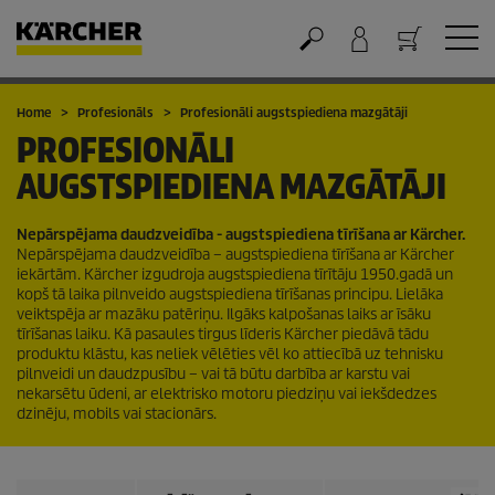
Grozs
Home
Profesionāls
Profesionāli augstspiediena mazgātāji
PROFESIONĀLI
AUGSTSPIEDIENA MAZGĀTĀJI
Nepārspējama daudzveidība - augstspiediena tīrīšana ar Kärcher.
Nepārspējama daudzveidība – augstspiediena tīrīšana ar Kärcher
iekārtām. Kärcher izgudroja augstspiediena tīrītāju 1950.gadā un
kopš tā laika pilnveido augstspiediena tīrīšanas principu. Lielāka
veiktspēja ar mazāku patēriņu. Ilgāks kalpošanas laiks ar īsāku
tīrīšanas laiku. Kā pasaules tirgus līderis Kärcher piedāvā tādu
produktu klāstu, kas neliek vēlēties vēl ko attiecībā uz tehnisku
pilnveidi un daudzpusību – vai tā būtu darbība ar karstu vai
nekarsētu ūdeni, ar elektrisko motoru piedziņu vai iekšdedzes
dzinēju, mobils vai stacionārs.