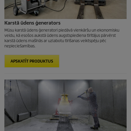
Karstā ūdens ģenerators
Mūsu karstā ūdens ģeneratori piedāvā vienkāršu un ekonomisku
veidu, kā esošos aukstā ūdens augstspiediena tīrītājus pārvērst
karstā ūdens mašīnās ar uzlabotu tīrīšanas veiktspēju pēc
nepieciešamības.
APSKATĪT PRODUKTUS