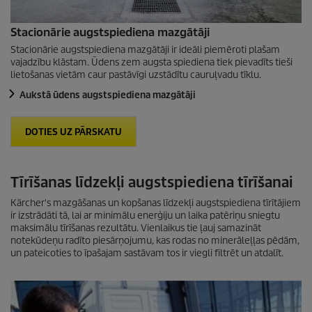
Stacionārie augstspiediena mazgātāji
Stacionārie augstspiediena mazgātāji ir ideāli piemēroti plašam
vajadzību klāstam. Ūdens zem augsta spiediena tiek pievadīts tieši
lietošanas vietām caur pastāvīgi uzstādītu cauruļvadu tīklu.
Aukstā ūdens augstspiediena mazgātāji
DOTIES UZ PĀRSKATU
Tīrīšanas līdzekļi augstspiediena tīrīšanai
Kärcher's mazgāšanas un kopšanas līdzekļi augstspiediena tīrītājiem
ir izstrādāti tā, lai ar minimālu enerģiju un laika patēriņu sniegtu
maksimālu tīrīšanas rezultātu. Vienlaikus tie ļauj samazināt
notekūdeņu radīto piesārņojumu, kas rodas no minerāleļļas pēdām,
un pateicoties to īpašajam sastāvam tos ir viegli filtrēt un atdalīt.