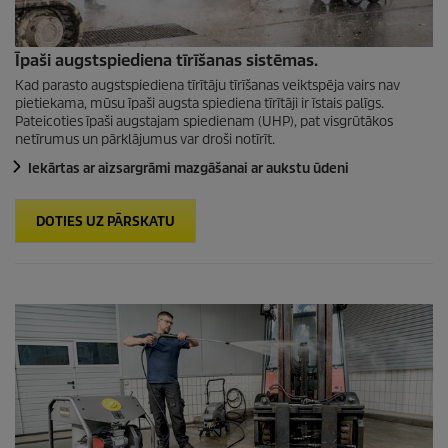
Īpaši augstspiediena tīrīšanas sistēmas.
Kad parasto augstspiediena tīrītāju tīrīšanas veiktspēja vairs nav
pietiekama, mūsu īpaši augsta spiediena tīrītāji ir īstais palīgs.
Pateicoties īpaši augstajam spiedienam (UHP), pat visgrūtākos
netīrumus un pārklājumus var droši notīrīt.
Iekārtas ar aizsargrāmi mazgāšanai ar aukstu ūdeni
DOTIES UZ PĀRSKATU