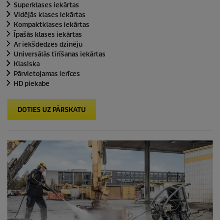
Superklases iekārtas
Vidējās klases iekārtas
Kompaktklases iekārtas
Īpašās klases iekārtas
Ar iekšdedzes dzinēju
Universālās tīrīšanas iekārtas
Klasiska
Pārvietojamas ierīces
HD piekabe
DOTIES UZ PĀRSKATU