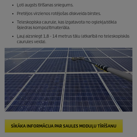
Ļoti augsts tīrīšanas sniegums.
Pretējos virzienos rotējošas diskveida birstes.
Teleskopiska caurule, kas izgatavota no oglekļa/stikla
šķiedras kompozītmateriāla.
Ļauj aizsniegt 1,8 - 14 metrus tālu (atkarībā no teleskopiskās
caurules veida).
SĪKĀKA INFORMĀCIJA PAR SAULES MODUĻU TĪRĪŠANU