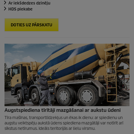
Ar iekšdedzes dzinēju
HDS piekabe
DOTIES UZ PĀRSKATU
Augstspiediena tīrītāji mazgāšanai ar aukstu ūdeni
Tīra mašīnas, transportlīdzekļus un ēkas ik dienu: ar spiedienu un
augstu veiktspēju aukstā ūdens spiediena mazgātāji var notīrīt arī
sīkstus netīrumus. Ideāls teritorijās ar lielu virsmu.