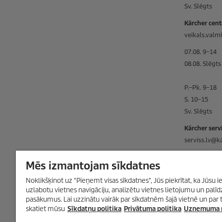
Sv. Slēgts
Kärcher cent
veikals.valm
07.08. 9–14
08.08. Slēgts
P.–Pk. 9–18
S. 10–15
Sv. Slēgts
Kärcher servi
serviss.lv@k
07.08. 9–14
Mēs izmantojam sīkdatnes
08.08. Slēgts
Noklikšķinot uz "Pieņemt visas sīkdatnes", Jūs piekrītat, ka Jūsu ie
uzlabotu vietnes navigāciju, analizētu vietnes lietojumu un pal
P.–Pk. 9–18
pasākumus. Lai uzzinātu vairāk par sīkdatnēm šajā vietnē un par t
S. 10–15
skatiet mūsu
Sīkdatņu politika
Privātuma politika
Uznemuma r
Sv. Slēgts