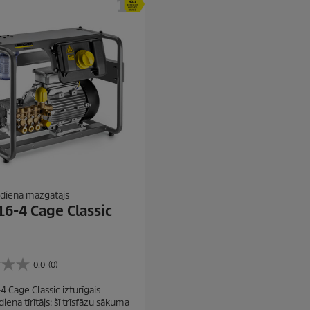
diena mazgātājs
6-4 Cage Classic
0.0
(0)
4 Cage Classic izturīgais
iena tīrītājs: šī trīsfāzu sākuma