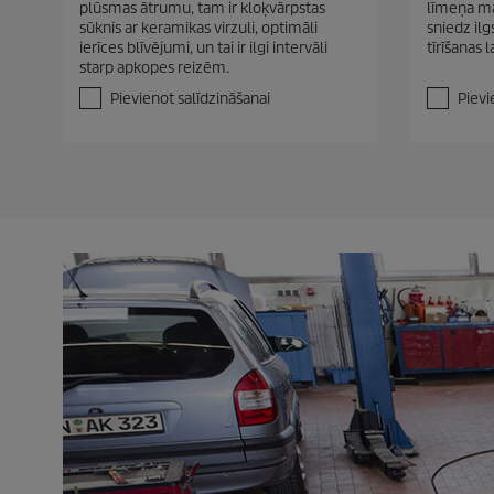
plūsmas ātrumu, tam ir kloķvārpstas
līmeņa ma
o
o
sūknis ar keramikas virzuli, optimāli
sniedz ilg
5
5
ierīces blīvējumi, un tai ir ilgi intervāli
tīrīšanas l
z
z
starp apkopes reizēm.
v
v
a
a
Pievienot salīdzināšanai
Pievi
i
i
g
g
a
a
n
n
ī
ī
t
t
ē
ē
m
m
.
.