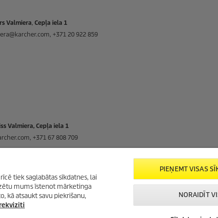
rs Valmiera
,
Cepļa iela 1
iera@karcher.com, +371 20 922 859
ss Valmiera, Cepļa iela 1
archer.com, +371 67 808 709
PIEŅEMT VISAS S
rīcē tiek saglabātas sīkdatnes, lai
īdzētu mums īstenot mārketinga
NORAIDĪT V
o, kā atsaukt savu piekrišanu,
ekviziti