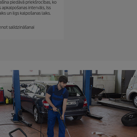
šīna piedāvā priekšrocības, ko
s apkalpošanas intervāls, īss
aiks un ilgs kalpošanas laiks.
enot salīdzināšanai