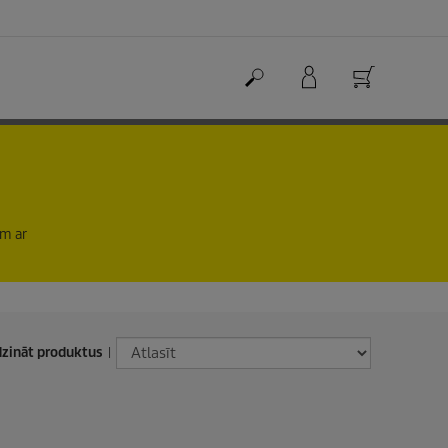
em ar
dzināt produktus
|