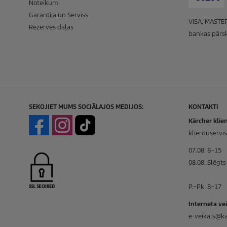
Noteikumi
Garantija un Serviss
VISA, MASTER
Rezerves daļas
bankas pārsk
SEKOJIET MUMS SOCIĀLAJOS MEDIJOS:
KONTAKTI
Kärcher klien
klientuservi
07.08. 8–15
08.08. Slēgts
P.–Pk. 8–17
Interneta ve
e-veikals@ka