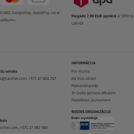
CARD, GooglePay, ApplePay vai ar
Piegāde 7,99 EUR apmērā
ar DPD ku
aitījumu.
Latvijā.
INFORMĀCIJA
tu serviss
Par mums
ss@karcher.com, +371 67 808 707
Kā mūs atrast
Mazumtirgotāji
3+ Goda ģimeņu atbalsts
Pieteikties jaunumiem
BIEDRS ORGANIZĀCIJĀ
ikals
rcher.com, +371 27 062 989