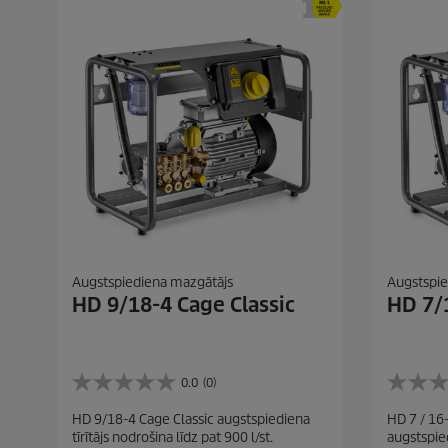
Augstspiediena mazgātājs
Augstspie
HD 9/18-4 Cage Classic
HD 7/1
0.0
(0)
0
0
.
.
HD 9/18-4 Cage Classic augstspiediena
HD 7 / 16-
0
0
tīrītājs nodrošina līdz pat 900 l/st.
augstspied
n
n