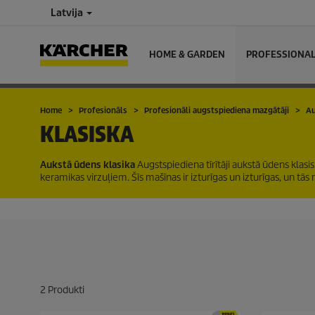
Latvija
HOME & GARDEN
PROFESSIONA
Home
Profesionāls
Profesionāli augstspiediena mazgātāji
Au
KLASISKA
Aukstā ūdens klasika
Augstspiediena tīrītāji aukstā ūdens klasi
keramikas virzuļiem. Šīs mašīnas ir izturīgas un izturīgas, un t
2
Produkti