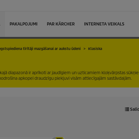
L
PAKALPOJUMI
PAR KÄRCHER
INTERNETA VEIKALS
gstspiediena tīrītāji mazgāšanai ar aukstu ūdeni
Klasiska
skajā diapazonā ir aprīkoti ar jaudīgiem un uzticamiem kloķvārpstas sūkņi
ās nodrošina apkopei draudzīgu piekļuvi visām attiecīgajām sastāvdaļām.
Salī