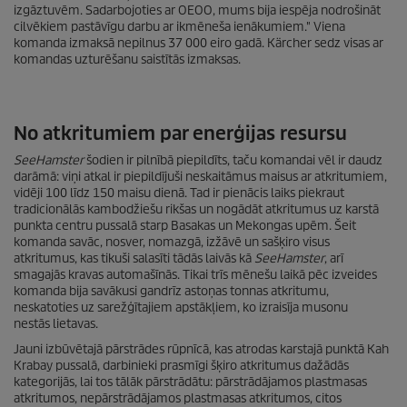
izgāztuvēm. Sadarbojoties ar OEOO, mums bija iespēja nodrošināt
cilvēkiem pastāvīgu darbu ar ikmēneša ienākumiem." Viena
komanda izmaksā nepilnus 37 000 eiro gadā. Kärcher sedz visas ar
komandas uzturēšanu saistītās izmaksas.
No atkritumiem par enerģijas resursu
SeeHamster
šodien ir pilnībā piepildīts, taču komandai vēl ir daudz
darāmā: viņi atkal ir piepildījuši neskaitāmus maisus ar atkritumiem,
vidēji 100 līdz 150 maisu dienā. Tad ir pienācis laiks piekraut
tradicionālās kambodžiešu rikšas un nogādāt atkritumus uz karstā
punkta centru pussalā starp Basakas un Mekongas upēm. Šeit
komanda savāc, nosver, nomazgā, izžāvē un sašķiro visus
atkritumus, kas tikuši salasīti tādās laivās kā
SeeHamster
, arī
smagajās kravas automašīnās. Tikai trīs mēnešu laikā pēc izveides
komanda bija savākusi gandrīz astoņas tonnas atkritumu,
neskatoties uz sarežģītajiem apstākļiem, ko izraisīja musonu
nestās lietavas.
Jauni izbūvētajā pārstrādes rūpnīcā, kas atrodas karstajā punktā Kah
Krabay pussalā, darbinieki prasmīgi šķiro atkritumus dažādās
kategorijās, lai tos tālāk pārstrādātu: pārstrādājamos plastmasas
atkritumos, nepārstrādājamos plastmasas atkritumos, citos