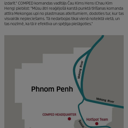
izdarīt." COMPED komandas vadītājs Čau Kims Hens (Chau Kim
Heng) piebilst: "Mūsu ātri reaģējošā karstā punktā tīrīšanas komanda
attīra Mekongas upi no plastmasas atkritumiem, dodoties tur, kur tas
visvairāk nepieciešams. Tā nedarbojas tikai vienā noteiktā vietā, un
tas nozīmē, ka tā ir efektīva un spējīga pielāgoties."