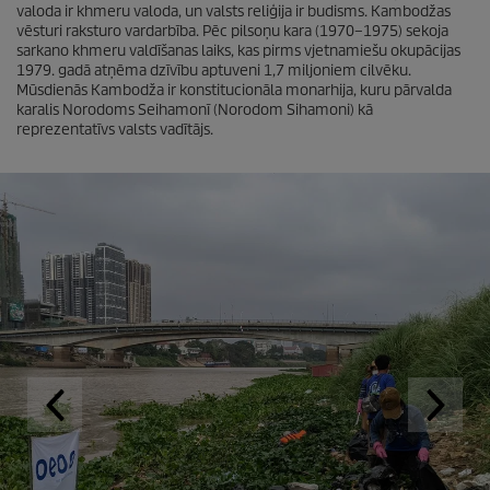
valoda ir khmeru valoda, un valsts reliģija ir budisms. Kambodžas
vēsturi raksturo vardarbība. Pēc pilsoņu kara (1970–1975) sekoja
sarkano khmeru valdīšanas laiks, kas pirms vjetnamiešu okupācijas
1979. gadā atņēma dzīvību aptuveni 1,7 miljoniem cilvēku.
Mūsdienās Kambodža ir konstitucionāla monarhija, kuru pārvalda
karalis Norodoms Seihamonī (Norodom Sihamoni) kā
reprezentatīvs valsts vadītājs.