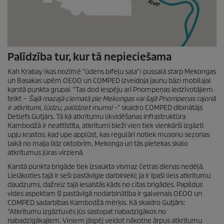
Palīdzība tur, kur tā nepieciešama
Kah Krabay (kas nozīmē "ūdens bifeļu sala") pussalā starp Mekongas
un Basakas upēm OEOO un COMPED izveidoja jaunu bāzi mobilajai
karstā punkta grupai. "Tas dod iespēju arī Pnompeņas iedzīvotājiem
teikt –
Šajā mazajā ciematā pie Mekongas vai šajā Pnompeņas rajonā
ir atkritumi, lūdzu, palīdziet mums!
–" skaidro COMPED dibinātājs
Detlefs Gutjārs. Tā kā atkritumu
likvidēšanas infrastruktūra
Kambodžā ir neattīstīta, atkritumi bieži vien tiek vienkārši izgāzti
upju krastos: kad upe applūst, kas regulāri notiek musonu sezonas
laikā no maija līdz oktobrim, Mekonga un tās pietekas skalo
atkritumus jūras virzienā.
Karstā punkta brigāde tiek izsaukta vismaz četras dienas nedēļā.
Lielākoties tajā ir seši pastāvīgie darbinieki; ja ir īpaši liels atkritumu
daudzums, dažreiz tajā iesaistās kāds no citas brigādes. Papildus
vides aspektam šī pastāvīgā nodarbinātība ir galvenais OEOO un
COMPED sadarbības Kambodžā mērķis. Kā skaidro Gutjārs:
"Atkritumu izgāztuvēs jūs sastopat nabadzīgākos no
nabadzīgākajiem. Viņiem jāspēj veidot nākotne ārpus atkritumu