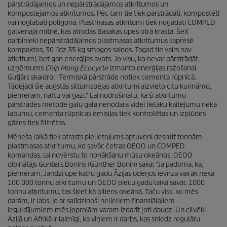
pārstrādājamos un nepārstrādājamos atkritumos un
kompostējamos atkritumos. Pēc tam tie tiek pārstrādāti, kompostēti
vai noglabāti poligonā. Plastmasas atkritumi tiek nogādāti COMPED
galvenajā
mītnē, kas atrodas Basakas upes otrā krastā. Šeit
darbinieki nepārstrādājamos plastmasas atkritumus sapresē
kompaktos, 30 līdz 35 kg smagos
saiņos. Tagad tie vairs nav
atkritumi, bet gan enerģijas avots. Jo visu, ko nevar pārstrādāt,
uzņēmums
Chip Mong Ecocycle
izmanto enerģijas ražošanai.
Gutjārs skaidro: "Termiskā pārstrāde notiek cementa rūpnīcā.
Tādējādi šie augstās siltumspējas atkritumi aizvieto citu kurināmo,
piemēram, naftu vai gāzi." Lai nodrošinātu, ka šī atkritumu
pārstrādes metode galu galā nenodara videi lielāku kaitējumu nekā
labumu, cementa rūpnīcas emisijas tiek kontrolētas un izplūdes
gāzes tiek filtrētas.
Mēneša laikā tiek atrasts pielietojums aptuveni desmit tonnām
plastmasas atkritumu, ko savāc četras OEOO un COMPED
komandas, lai novērstu to nonākšanu mūsu okeānos. OEOO
dibinātājs Gunters Bonīns (Günther Bonin) saka: "Ja padomā, ka,
piemēram, Jandzi upe katru gadu Āzijas ūdeņos ievirza vairāk nekā
100 000 tonnu atkritumu un OEOO piecu gadu laikā savāc 1000
tonnu atkritumu, tas šķiet kā piliens okeānā. Taču viss, ko mēs
darām, ir labs, jo ar salīdzinoši nelieliem finansiālajiem
ieguldījumiem mēs joprojām varam izdarīt ļoti daudz. Un cilvēki
Āzijā un Āfrikā ir laimīgi, ka viņiem ir darbs, kas sniedz regulāru