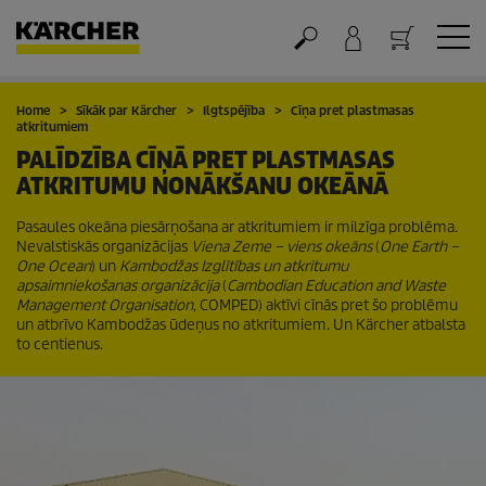
Grozs
Home
Sīkāk par Kärcher
Ilgtspējība
Cīņa pret plastmasas
atkritumiem
PALĪDZĪBA CĪŅĀ PRET PLASTMASAS
ATKRITUMU NONĀKŠANU OKEĀNĀ
Pasaules okeāna piesārņošana ar atkritumiem ir milzīga problēma.
Nevalstiskās organizācijas
Viena Zeme – viens okeāns
(
One Earth –
One Ocean
) un
Kambodžas Izglītības un atkritumu
apsaimniekošanas organizācija
(
Cambodian Education and Waste
Management Organisation
, COMPED) aktīvi cīnās pret šo problēmu
un atbrīvo Kambodžas ūdeņus no atkritumiem. Un Kärcher atbalsta
to centienus.