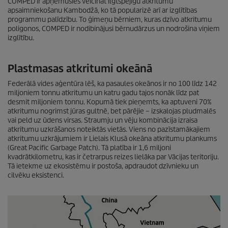
COMPED ir apņēmusies veicināt ilgtspējīgu atkritumu
apsaimniekošanu Kambodžā, ko tā popularizē arī ar izglītības
programmu palīdzību. To ģimeņu bērniem, kuras dzīvo atkritumu
poligonos, COMPED ir nodibinājusi bērnudārzus un nodrošina viņiem
izglītību.
Plastmasas atkritumi okeānā
Federālā vides aģentūra lēš, ka pasaules okeānos ir no 100 līdz 142
miljoniem tonnu atkritumu un katru gadu tajos nonāk līdz pat
desmit miljoniem tonnu. Kopumā tiek pieņemts, ka aptuveni 70%
atkritumu nogrimst jūras gultnē, bet pārējie – izskalojas pludmalēs
vai peld uz ūdens virsas. Straumju un vēju kombinācija izraisa
atkritumu uzkrāšanos noteiktās vietās. Viens no pazīstamākajiem
atkritumu uzkrājumiem ir Lielais Klusā okeāna atkritumu plankums
(Great Pacific Garbage Patch). Tā platība ir 1,6 miljoni
kvadrātkilometru, kas ir četrarpus reizes lielāka par Vācijas teritoriju.
Tā ietekme uz ekosistēmu ir postoša, apdraudot dzīvnieku un
cilvēku eksistenci.