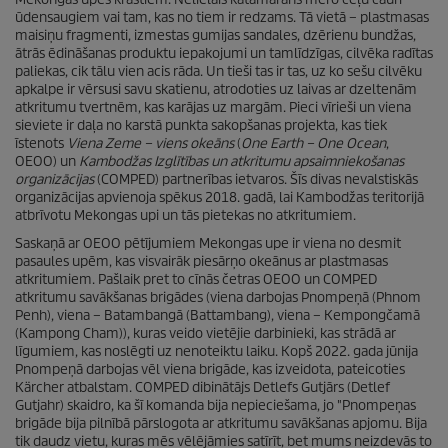
ūdensaugiem vai tam, kas no tiem ir redzams. Tā vietā – plastmasas
maisiņu fragmenti, izmestas gumijas sandales, dzērienu bundžas,
ātrās ēdināšanas produktu iepakojumi un tamlīdzīgas, cilvēka radītas
paliekas, cik tālu vien acis rāda. Un tieši tas ir tas, uz ko sešu cilvēku
apkalpe ir vērsusi savu skatienu, atrodoties uz laivas ar dzeltenām
atkritumu tvertnēm, kas karājas uz margām. Pieci vīrieši un viena
sieviete ir daļa no karstā punkta sakopšanas projekta, kas tiek
īstenots
Viena Zeme – viens okeāns
(
One Earth – One Ocean
,
OEOO) un
Kambodžas Izglītības un atkritumu apsaimniekošanas
organizācijas
(COMPED) partnerības ietvaros. Šīs divas nevalstiskās
organizācijas apvienoja spēkus 2018. gadā, lai Kambodžas teritorijā
atbrīvotu Mekongas upi un tās pietekas no atkritumiem.
Saskaņā ar OEOO pētījumiem Mekongas upe ir viena no desmit
pasaules upēm, kas visvairāk piesārņo okeānus ar plastmasas
atkritumiem. Pašlaik pret to cīnās četras OEOO un COMPED
atkritumu savākšanas brigādes (viena darbojas Pnompeņā (Phnom
Penh), viena – Batambangā (Battambang), viena – Kempongčamā
(Kampong Cham)), kuras veido vietējie darbinieki, kas strādā ar
līgumiem, kas noslēgti uz nenoteiktu laiku. Kopš 2022. gada jūnija
Pnompeņā darbojas vēl viena brigāde, kas izveidota, pateicoties
Kärcher atbalstam. COMPED dibinātājs Detlefs Gutjārs (Detlef
Gutjahr) skaidro, ka šī komanda bija nepieciešama, jo "Pnompeņas
brigāde bija pilnībā pārslogota ar atkritumu savākšanas apjomu. Bija
tik daudz vietu, kuras mēs vēlējāmies satīrīt, bet mums neizdevās to