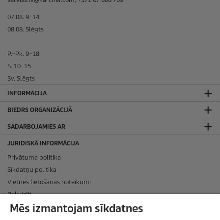
07.08. 9–14
08.08. Slēgts
P.–Pk. 9–18
S. 10–15
Sv. Slēgts
INFORMĀCIJA
BIEDRS ORGANIZĀCIJĀ
SADARBOJAMIES AR
JURIDISKĀ INFORMĀCIJA
Privātuma politika
Sīkdatņu politika
Vietnes lietošanas noteikumi
Rekvizīti
Mēs izmantojam sīkdatnes