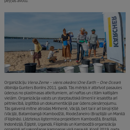
peļņas avotu."
Organizāciju
Viena Zeme – viens okeāns
(
One Earth – One Ocean
)
dibināja Gunters Bonīns 2011. gadā. Tās mērķis ir atbrīvot pasaules
ūdeņus no plastmasas atkritumiem, arī naftas un citām kaitīgām
vielām. Organizācija valsts un starptautiskā līmenī ir iesaistīta arī
pētniecībā, izglītībā un dokumentācijā par ūdens piesārņojumu.
Tās galvenā mītne atrodas Minhenē, Vācijā, bet tai ir arī biroji Ķīlē
(Vācijā), Batambangā (Kambodžā), Riodežaneiro (Brazīlijā) un Manilā
(Filipīnās). Līdztekus ilgtermiņa projektiem Kambodžā, Brazīlijā,
Indonēzijā, Ēģiptē, Ugandā, Filipīnās un Kambodžā organizācija
organizē arī sakopšanas kampaņas visā pasaulē. Kopš 2019. gada