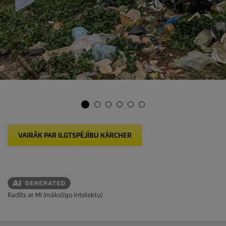
VAIRĀK PAR ILGTSPĒJĪBU KÄRCHER
Radīts ar MI (mākslīgo intelektu)