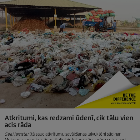
Atkritumi, kas redzami ūdenī, cik tālu vien
acis rāda
SeeHamster
(tā sauc atkritumu savākšanas laivu) lēni slīd gar
Mekongas upes krastiem. Nelielais katamarāns mēro ceļu cauri