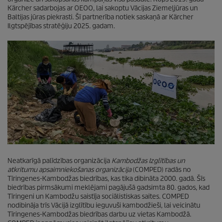
Kärcher sadarbojas ar OEOO, lai sakoptu Vācijas Ziemeļjūras un
Baltijas jūras piekrasti. Šī partnerība notiek saskaņā ar Kärcher
Ilgtspējības stratēģiju 2025. gadam.
Neatkarīgā palīdzības organizācija
Kambodžas Izglītības un
atkritumu apsaimniekošanas organizācija
(COMPED) radās no
Tīringenes-Kambodžas biedrības, kas tika dibināta 2000. gadā. Šīs
biedrības pirmsākumi meklējami pagājušā gadsimta 80. gados, kad
Tīringeni un Kambodžu saistīja sociālistiskas saites. COMPED
nodibināja trīs Vācijā izglītību ieguvuši kambodžieši, lai veicinātu
Tīringenes-Kambodžas biedrības darbu uz vietas Kambodžā.