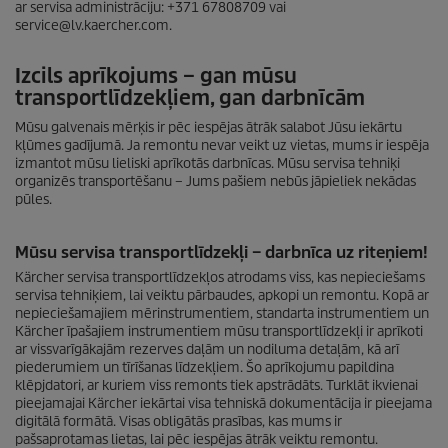
ar servisa administrāciju: +371 67808709 vai
service@lv.kaercher.com.
Izcils aprīkojums – gan mūsu
transportlīdzekļiem, gan darbnīcām
Mūsu galvenais mērķis ir pēc iespējas ātrāk salabot Jūsu iekārtu
kļūmes gadījumā. Ja remontu nevar veikt uz vietas, mums ir iespēja
izmantot mūsu lieliski aprīkotās darbnīcas. Mūsu servisa tehniķi
organizēs transportēšanu – Jums pašiem nebūs jāpieliek nekādas
pūles.
Mūsu servisa transportlīdzekļi – darbnīca uz riteņiem!
Kärcher servisa transportlīdzekļos atrodams viss, kas nepieciešams
servisa tehniķiem, lai veiktu pārbaudes, apkopi un remontu. Kopā ar
nepieciešamajiem mērinstrumentiem, standarta instrumentiem un
Kärcher īpašajiem instrumentiem mūsu transportlīdzekļi ir aprīkoti
ar vissvarīgākajām rezerves daļām un nodiluma detaļām, kā arī
piederumiem un tīrīšanas līdzekļiem. Šo aprīkojumu papildina
klēpjdatori, ar kuriem viss remonts tiek apstrādāts. Turklāt ikvienai
pieejamajai Kärcher iekārtai visa tehniskā dokumentācija ir pieejama
digitālā formātā. Visas obligātās prasības, kas mums ir
pašsaprotamas lietas, lai pēc iespējas ātrāk veiktu remontu.