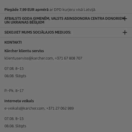
Piegāde 7,99 EUR apmērā
ar DPD kurjeru visā Latvijā.
ATBALSTS GODA ĢIMENĒM, VALSTS ASINSDONORA CENTRA DONORIEM
UN UKRAINAS BĒGĻIEM
SEKOJIET MUMS SOCIĀLAJOS MEDIJOS:
KONTAKTI
Kärcher klientu serviss
klientuserviss@karcher.com, +371 67 808 707
07.08. 8–15
08.08. Slēgts
P.–Pk. 8–17
Interneta veikals
e-veikals@karcher.com, +371 27 062 989
07.08. 8–15
08.08. Slēgts