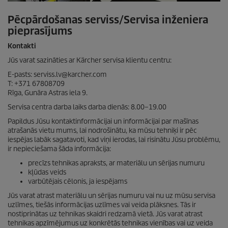
Pēcpārdošanas serviss/Servisa inženiera
pieprasījums
Kontakti
Jūs varat sazināties ar Kärcher servisa klientu centru:
E-pasts: serviss.lv@karcher.com
T: +371 67808709
Rīga, Gunāra Astras iela 9.
Servisa centra darba laiks darba dienās: 8.00–19.00
Papildus Jūsu kontaktinformācijai un informācijai par mašīnas
atrašanās vietu mums, lai nodrošinātu, ka mūsu tehniķi ir pēc
iespējas labāk sagatavoti, kad viņi ierodas, lai risinātu Jūsu problēmu,
ir nepieciešama šāda informācija:
precīzs tehnikas apraksts, ar materiālu un sērijas numuru
kļūdas veids
varbūtējais cēlonis, ja iespējams
Jūs varat atrast materiālu un sērijas numuru vai nu uz mūsu servisa
uzlīmes, tiešās informācijas uzlīmes vai veida plāksnes. Tās ir
nostiprinātas uz tehnikas skaidri redzamā vietā. Jūs varat atrast
tehnikas apzīmējumus uz konkrētās tehnikas vienības vai uz veida