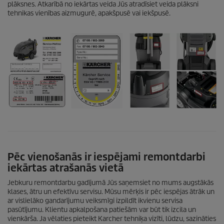
plāksnes. Atkarībā no iekārtas veida Jūs atradīsiet veida plāksni
tehnikas vienības aizmugurē, apakšpusē vai iekšpusē.
Pēc vienošanās ir iespējami remontdarbi
iekārtas atrašanās vietā
Jebkuru remontdarbu gadījumā Jūs saņemsiet no mums augstākās
klases, ātru un efektīvu servisu. Mūsu mērķis ir pēc iespējas ātrāk un
ar vislielāko gandarījumu veiksmīgi izpildīt ikvienu servisa
pasūtījumu. Klientu apkalpošana patiešām var būt tik izcila un
vienkārša. Ja vēlaties pieteikt Karcher tehniķa vizīti, lūdzu, sazināties