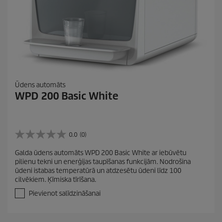
Ūdens automāts
WPD 200 Basic White
0.0
(0)
0
.
Galda ūdens automāts WPD 200 Basic White ar iebūvētu
0
pilienu tekni un enerģijas taupīšanas funkcijām. Nodrošina
n
ūdeni istabas temperatūrā un atdzesētu ūdeni līdz 100
o
cilvēkiem. Ķīmiska tīrīšana.
5
z
Pievienot salīdzināšanai
v
a
i