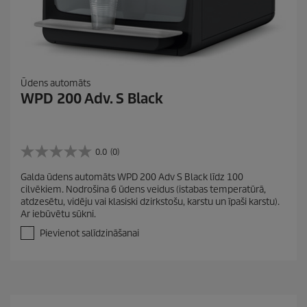
Ūdens automāts
WPD 200 Adv. S Black
0.0
(0)
0
.
Galda ūdens automāts WPD 200 Adv S Black līdz 100
0
cilvēkiem. Nodrošina 6 ūdens veidus (istabas temperatūrā,
n
atdzesētu, vidēju vai klasiski dzirkstošu, karstu un īpaši karstu).
o
Ar iebūvētu sūkni.
5
z
Pievienot salīdzināšanai
v
a
i
g
a
n