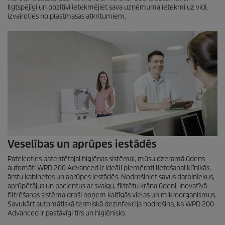
Ilgtspējīgi un pozitīvi ietekmējiet sava uzņēmuma ietekmi uz vidi,
izvairoties no plastmasas atkritumiem.
Veselības un aprūpes iestādēs
Pateicoties patentētajai higiēnas sistēmai, mūsu dzeramā ūdens
automāti WPD 200 Advanced ir ideāli piemēroti lietošanai klīnikās,
ārstu kabinetos un aprūpes iestādēs. Nodrošiniet savus darbiniekus,
aprūpētājus un pacientus ar svaigu, filtrētu krāna ūdeni. Inovatīvā
filtrēšanas sistēma droši noņem kaitīgās vielas un mikroorganismus.
Savukārt automātiskā termiskā dezinfekcija nodrošina, ka WPD 200
Advanced ir pastāvīgi tīrs un higiēnisks.