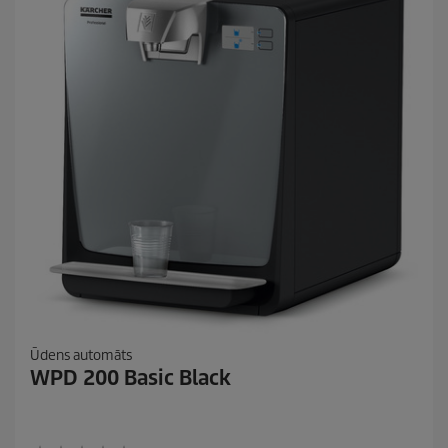
ē
m
.
Ūdens automāts
WPD 200 Basic Black