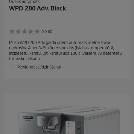
Ūdens automāts
WPD 200 Adv. Black
0.0
(0)
0
.
Mūsu WPD 200 Adv galda ūdens automāts melnā krāsā
0
nodrošina 4 negāzēta ūdens veidus (istabas temperatūrā,
n
atdzesētu, karstu, ļoti karstu) līdz 100 cilvēkiem. Ar patentētu
o
termisko tīrīšanu.
5
z
Pievienot salīdzināšanai
v
a
i
g
a
n
ī
t
ē
m
.