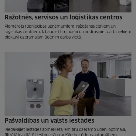
Ražotnēs, servisos un loģistikas centros
Piemērots rūpniecības uzņēmumiem, ražošanas cehiem un
loģistikas centriem. Izbaudiet tīru ūdeni un nodrošiniet darbiniekiem
piekļuvi dzeramajam ūdenim darba vietā.
Pašvaldības un valsts iestādēs
Piedāvājiet iestādes apmeklētājiem tīru dzeramo ūdeni optimālā,
filtrētā kvalitātē tieši no krāna ar Kärcher ūdens automātiem.