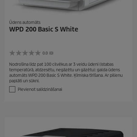
Ūdens automāts
WPD 200 Basic S White
0.0
(0)
0
.
Nodrošina līdz pat 100 cilvēkus ar 3 veidu ūdeni (istabas
0
temperatūrā, atdzesētu, negāzētu un gāzētu): galda ūdens
n
automāts WPD 200 Basic S White. Ķīmiska tīrīšana. Ar pilienu
o
paplāti un sūkni.
5
z
Pievienot salīdzināšanai
v
a
i
g
a
n
ī
t