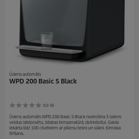
Ūdens automāts
WPD 200 Basic S Black
0.0
(0)
0
.
Ūdens automāts WPD 200 Basic S Black nodrošina 3 ūdens
0
veidus (atdzesētu, istabas temperatūrā, dzirkstošu). Galda
n
iekārta līdz 100 cilvēkiem ar pilienu tekni un sūkni. Ķīmiska
o
tīrīšana.
5