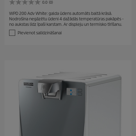
0.0
(0)
0
.
WPD 200 Adv White: galda ūdens automāts baltā krāsā.
0
Nodrošina negāzētu ūdeni 4 dažādās temperatūras pakāpēs -
n
no aukstas līdz īpaši karstam. Ar displeju un termisko tīrīšanu.
o
5
Pievienot salīdzināšanai
z
v
a
i
g
a
n
ī
t
ē
m
.