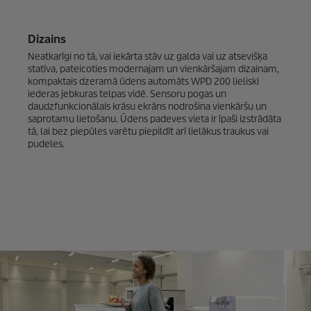
Dizains
Neatkarīgi no tā, vai iekārta stāv uz galda vai uz atsevišķa
statīva, pateicoties modernajam un vienkāršajam dizainam,
kompaktais dzeramā ūdens automāts WPD 200 lieliski
iederas jebkuras telpas vidē. Sensoru pogas un
daudzfunkcionālais krāsu ekrāns nodrošina vienkāršu un
saprotamu lietošanu. Ūdens padeves vieta ir īpaši izstrādāta
tā, lai bez piepūles varētu piepildīt arī lielākus traukus vai
pudeles.