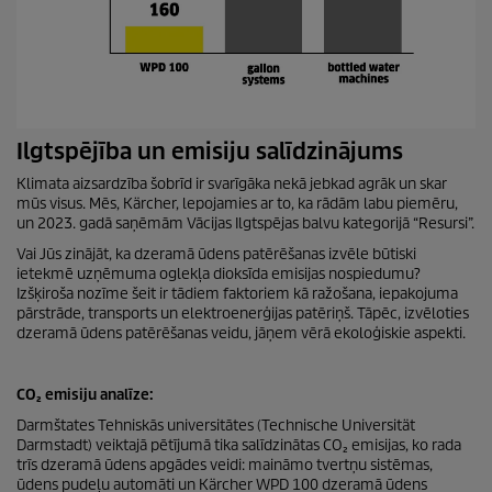
Ilgtspējība un emisiju salīdzinājums
Klimata aizsardzība šobrīd ir svarīgāka nekā jebkad agrāk un skar
mūs visus. Mēs, Kärcher, lepojamies ar to, ka rādām labu piemēru,
un 2023. gadā saņēmām Vācijas Ilgtspējas balvu kategorijā “Resursi”.
Vai Jūs zinājāt, ka dzeramā ūdens patērēšanas izvēle būtiski
ietekmē uzņēmuma oglekļa dioksīda emisijas nospiedumu?
Izšķiroša nozīme šeit ir tādiem faktoriem kā ražošana, iepakojuma
pārstrāde, transports un elektroenerģijas patēriņš. Tāpēc, izvēloties
dzeramā ūdens patērēšanas veidu, jāņem vērā ekoloģiskie aspekti.
CO₂ emisiju analīze:
Darmštates Tehniskās universitātes (Technische Universität
Darmstadt) veiktajā pētījumā tika salīdzinātas CO₂ emisijas, ko rada
trīs dzeramā ūdens apgādes veidi: maināmo tvertņu sistēmas,
ūdens pudeļu automāti un Kärcher WPD 100 dzeramā ūdens