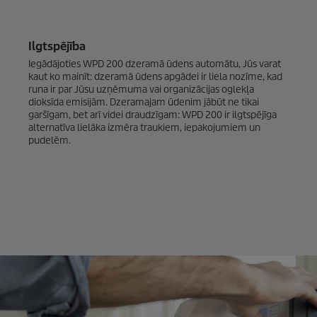
Ilgtspējība
Iegādājoties WPD 200 dzeramā ūdens automātu, Jūs varat
kaut ko mainīt: dzeramā ūdens apgādei ir liela nozīme, kad
runa ir par Jūsu uzņēmuma vai organizācijas oglekļa
dioksīda emisijām. Dzeramajam ūdenim jābūt ne tikai
garšīgam, bet arī videi draudzīgam: WPD 200 ir ilgtspējīga
alternatīva lielāka izmēra traukiem, iepakojumiem un
pudelēm.