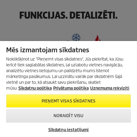
FUNKCIJAS. DETALIZĒTI.
Mēs izmantojam sīkdatnes
Noklikšķinot uz "Pieņemt visas sīkdatnes", Jūs piekrītat, ka Jūsu
ierīcē tiek saglabātas sīkdatnes, lai uzlabotu vietnes navigāciju,
analizētu vietnes lietojumu un palīdzētu mums īstenot
mārketinga pasākumus. Lai uzzinātu vairāk par sīkdatnēm šajā
vietnē un par to, kā atsaukt savu piekrišanu, skatiet
mūsu
Sīkdatņu politika
Privātuma politika
Uznemuma rekviziti
Seši ūdens padeves veidi
PIEŅEMT VISAS SĪKDATNES
Atkarībā no izvēlētajām konfigurācijas iespējām Kärcher ūdens
automāts nodrošina līdz pat sešiem ūdens veidiem. Tas piedāvā
NORAIDĪT VISU
iespēju izvēlēties starp istabas temperatūras, atdzesētu, gāzētu
(viegli vai klasiski), kā arī karstu un īpaši karstu ūdeni. Iespēju
daudzveidība nodrošina lietotāju vajadzībām atbilstošu
Sīkdatņu iestatījumi
Kur nopirkt?
Kontakti
Čats
atspirdzinājumu, sniedzot nelielu papildu komfortu darba dienā.