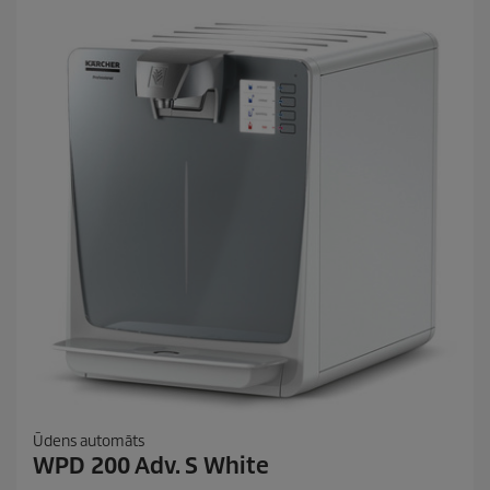
ī
t
ē
m
.
Ūdens automāts
WPD 200 Adv. S White