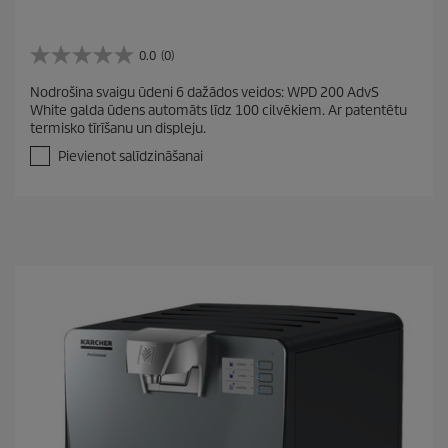
0.0
(0)
0
.
Nodrošina svaigu ūdeni 6 dažādos veidos: WPD 200 AdvS
0
White galda ūdens automāts līdz 100 cilvēkiem. Ar patentētu
n
termisko tīrīšanu un displeju.
o
5
Pievienot salīdzināšanai
z
v
a
i
g
a
n
ī
t
ē
m
.