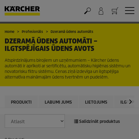
Grozs
Home
Profesionāls
Dzeramā ūdens automāts
DZERAMĀ ŪDENS AUTOMĀTI –
ILGTSPĒJĪGAIS ŪDENS AVOTS
Atspirdzinājums birojiem un uzņēmumiem – Kärcher ūdens
automāti ir aprīkoti ar sertificētu, automātisku higiēnas sistēmu un
novatorisku filtru sistēmu. Cenas ziņā izdevīga un ilgtspējīga
alternatīva maināmajām ūdens tvertnēm un pudelēm.
PRODUKTI
LABUMI JUMS
LIETOJUMS
ILGTSPĒJ
Salīdzināt produktus