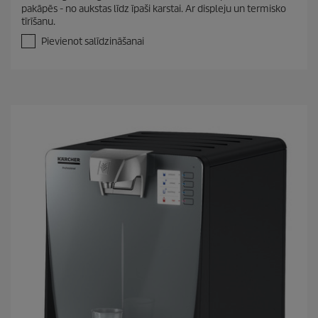
n
pakāpēs - no aukstas līdz īpaši karstai. Ar displeju un termisko
o
tīrīšanu.
5
z
Pievienot salīdzināšanai
v
a
i
g
a
n
ī
t
ē
m
.