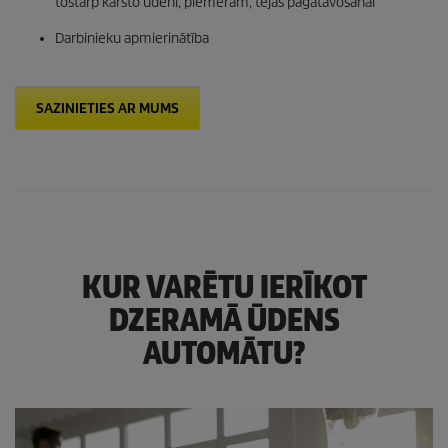
tostarp karsto ūdeni, piemēram, tējas pagatavošanai
Darbinieku apmierinātība
SAZINIETIES AR MUMS
KUR VARĒTU IERĪKOT
DZERAMĀ ŪDENS
AUTOMĀTU?