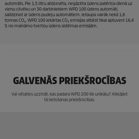
automāts. Pie 1,5 litru atdzesēta, negāzēta ūdens patēriņa dienā uz
vienu cilvēku un 30 darbiniekiem WPD 100 ūdens automāti,
salīdzinot ar ūdens pudeļu automātiem, ietaupa vairāk nekā 1,6
tonnas CO₂. WPD 100 iekārtas CO₂ emisijas atbilst tikai aptuveni 16,4
% no maināmo tvertņu ūdens sistēmas emisijām.
GALVENĀS PRIEKŠROCĪBAS
Vai vēlaties uzzināt, kas padara WPD 200 tik unikālu? Atklājiet
tā lietošanas priekšrocības.