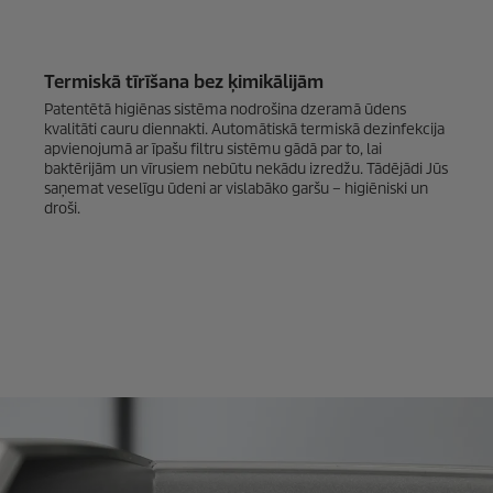
Termiskā tīrīšana bez ķimikālijām
Patentētā higiēnas sistēma nodrošina dzeramā ūdens
kvalitāti cauru diennakti. Automātiskā termiskā dezinfekcija
apvienojumā ar īpašu filtru sistēmu gādā par to, lai
baktērijām un vīrusiem nebūtu nekādu izredžu. Tādējādi Jūs
saņemat veselīgu ūdeni ar vislabāko garšu – higiēniski un
droši.