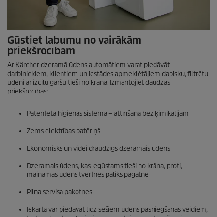
Gūstiet labumu no vairākām
priekšrocībām
Ar Kärcher dzeramā ūdens automātiem varat piedāvāt
darbiniekiem, klientiem un iestādes apmeklētājiem dabisku, filtrētu
ūdeni ar izcilu garšu tieši no krāna. Izmantojiet daudzās
priekšrocības:
Patentēta higiēnas sistēma – attīrīšana bez ķimikālijām
Zems elektrības patēriņš
Ekonomisks un videi draudzīgs dzeramais ūdens
Dzeramais ūdens, kas iegūstams tieši no krāna, proti,
maināmās ūdens tvertnes paliks pagātnē
Pilna servisa pakotnes
Iekārta var piedāvāt līdz sešiem ūdens pasniegšanas veidiem,