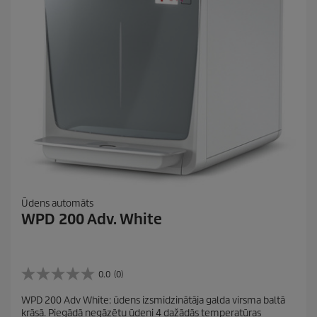
Ūdens automāts
WPD 200 Adv. White
0.0
(0)
0
.
WPD 200 Adv White: ūdens izsmidzinātāja galda virsma baltā
0
krāsā. Piegādā negāzētu ūdeni 4 dažādās temperatūras