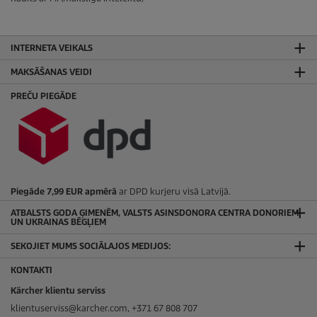
ī
t
ē
INTERNETA VEIKALS
m
.
MAKSĀŠANAS VEIDI
PREČU PIEGĀDE
Piegāde 7,99 EUR apmērā
ar DPD kurjeru visā Latvijā.
ATBALSTS GODA ĢIMENĒM, VALSTS ASINSDONORA CENTRA DONORIEM
UN UKRAINAS BĒGĻIEM
SEKOJIET MUMS SOCIĀLAJOS MEDIJOS:
KONTAKTI
Kärcher klientu serviss
klientuserviss@karcher.com, +371 67 808 707