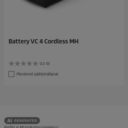
Battery VC 4 Cordless MH
0.0
(0)
0
.
Pievienot salīdzināšanai
0
n
o
5
z
v
a
i
g
a
n
Radīts ar MI (mākslīgo intelektu)