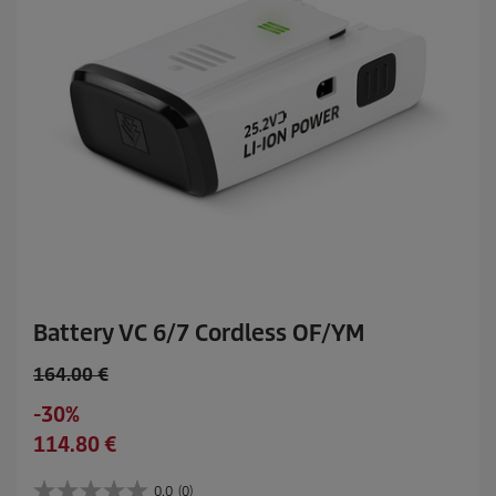
Battery VC 6/7 Cordless OF/YM
O
164.00 €
l
S
-30%
d
a
C
114.80 €
p
v
u
r
i
r
0.0
(0)
o