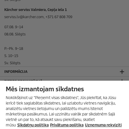
Kärcher serviss Valmiera, Cepļa iela 1
serviss.lv@karcher.com, +371 67 808 709
07.08. 9–14
08.08. Slēgts
P.–Pk. 9–18
S. 10–15
Sv. Slēgts
INFORMĀCIJA
BIEDRS ORGANIZĀCIJĀ
Mēs izmantojam sīkdatnes
SADARBOJAMIES AR
Noklikšķinot uz "Pieņemt visas sīkdatnes", Jūs piekrītat, ka Jūsu
JURIDISKĀ INFORMĀCIJA
ierīcē tiek saglabātas sīkdatnes, lai uzlabotu vietnes navigāciju,
analizētu vietnes lietojumu un palīdzētu mums īstenot
Privātuma politika
mārketinga pasākumus. Lai uzzinātu vairāk par sīkdatnēm šajā
Sīkdatņu politika
vietnē un par to, kā atsaukt savu piekrišanu, skatiet
Vietnes lietošanas noteikumi
mūsu
Sīkdatņu politika
Privātuma politika
Uznemuma rekviziti