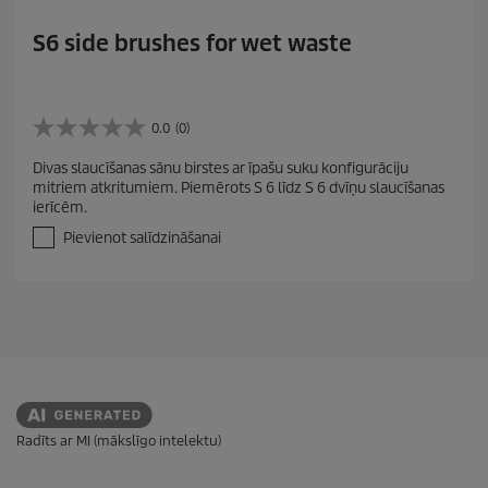
S6 side brushes for wet waste
0.0
(0)
0
.
Divas slaucīšanas sānu birstes ar īpašu suku konfigurāciju
0
mitriem atkritumiem. Piemērots S 6 līdz S 6 dvīņu slaucīšanas
n
ierīcēm.
o
5
Pievienot salīdzināšanai
z
v
a
i
g
a
n
ī
t
ē
Radīts ar MI (mākslīgo intelektu)
m
.