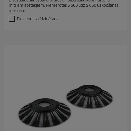
Divas slaucīšanas sānu birstes ar īpašu suku konfigurāciju
0
mitriem apstākļiem. Piemērotas S 500 līdz S 650 uzkopšanas
n
mašīnām.
o
5
Pievienot salīdzināšanai
z
v
a
i
g
a
n
ī
t
ē
m
.