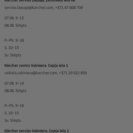
Kärcher serviss Liepāja, Zemnieku iela 60
serviss.liepaja@karcher.com, +371 67 808 709
07.08. 9–13
08.08. Slēgts
P.–Pk. 9–18
S. 10–15
Sv. Slēgts
Kärcher centrs Valmiera
,
Cepļa iela 1
veikals.valmiera@karcher.com, +371 20 922 859
07.08. 9–14
08.08. Slēgts
P.–Pk. 9–18
S. 10–15
Sv. Slēgts
Kärcher serviss Valmiera, Cepļa iela 1