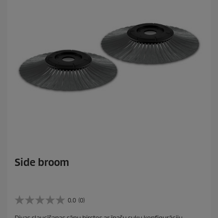
Side broom
0.0
(0)
0
.