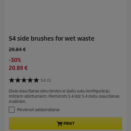
S4 side brushes for wet waste
O
29.84 €
l
S
-30%
d
a
C
20.89 €
p
v
u
r
i
r
5.0
(1)
o
5
n
r
d
.
g
Divas slaucīšanas sānu birstes ar īpašu suku konfigurāciju
e
0
u
mitriem atkritumiem. Piemērots S 4 līdz S 4 dvīņu slaucīšanas
n
n
c
mašīnām.
o
t
t
5
Pievienot salīdzināšanai
p
p
z
r
v
r
PIRKT
a
o
i
i