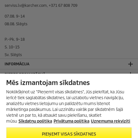
serviss.lv@karcher.com, +371 67 808 709
07.08. 9–14
08.08. Slēgts
P.–Pk. 9–18
S. 10–15
Sv. Slēgts
INFORMĀCIJA
BIEDRS ORGANIZĀCIJĀ
Mēs izmantojam sīkdatnes
SADARBOJAMIES AR
Noklikšķinot uz "Pieņemt visas sīkdatnes", Jūs piekrītat, ka Jūsu
JURIDISKĀ INFORMĀCIJA
ierīcē tiek saglabātas sīkdatnes, lai uzlabotu vietnes navigāciju,
analizētu vietnes lietojumu un palīdzētu mums īstenot
Privātuma politika
mārketinga pasākumus. Lai uzzinātu vairāk par sīkdatnēm šajā
Sīkdatņu politika
vietnē un par to, kā atsaukt savu piekrišanu, skatiet
Vietnes lietošanas noteikumi
mūsu
Sīkdatņu politika
Privātuma politika
Uznemuma rekviziti
Rekvizīti
PIEŅEMT VISAS SĪKDATNES