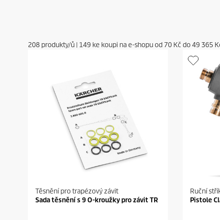
208
produkty/ů
|
149
ke koupi na e-shopu od
70 Kč
do
49 365 K
Těsnění pro trapézový závit
Ruční stří
Sada těsnění s 9 O-kroužky pro závit TR
Pistole Cl