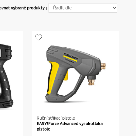
ovnat vybrané produkty
|
Ruční stříkací pistole
EASY!Force Advanced vysokotlaká
pistole