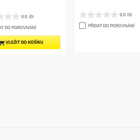
0.0
(0)
0.0
(0)
0
.
PŘIDAT DO POROVNÁNÍ
AT DO POROVNÁNÍ
0
z
5
VLOŽIT DO KOŠÍKU
h
v
ě
z
d
i
č
e
k
.