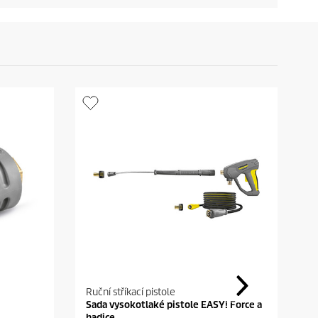
Ruční stříkací pistole
P
Sada vysokotlaké pistole EASY! Force a
P
hadice