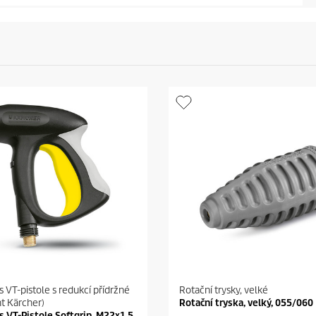
s VT-pistole s redukcí přídržné
Rotační trysky, velké
nt Kärcher)
Rotační tryska, velký, 055/060
s VT-Pistole Softgrip, M22x1,5