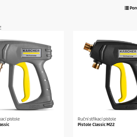
Por
č
kací pistole
Ruční stříkací pistole
assic
Pistole Classic M22