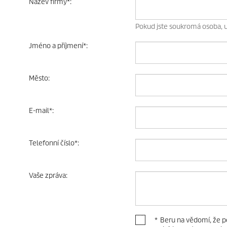
Název firmy
*
:
Pokud jste soukromá osoba, 
Jméno a příjmení
*
:
Město
:
E-mail
*
:
Telefonní číslo
*
:
Vaše zpráva
:
*
Beru na vědomí, že p