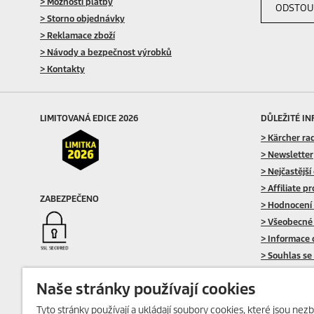
> Možnosti platby
ODSTOU
> Storno objednávky
> Reklamace zboží
> Návody a bezpečnost výrobků
> Kontakty
LIMITOVANÁ EDICE 2026
DŮLEŽITÉ I
> Kärcher ra
> Newsletter
> Nejčastější
> Affiliate p
ZABEZPEČENO
> Hodnocení
> Všeobecné
> Informace 
> Souhlas se
> Zásady pou
Naše stránky používají cookies
> O aplikací
Tyto stránky používají a ukládají soubory cookies, které jsou nezb