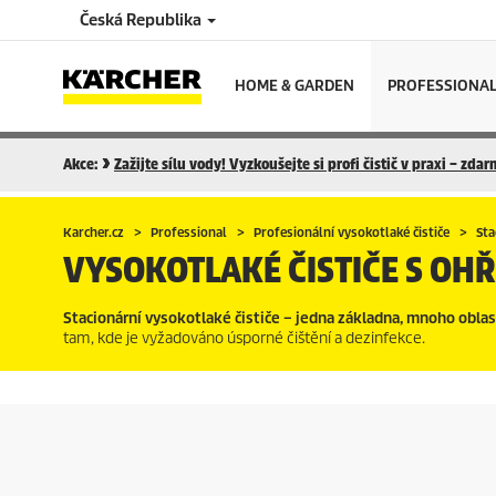
Česká Republika
HOME & GARDEN
PROFESSIONA
Akce:
Zažijte sílu vody! Vyzkoušejte si profi čistič v praxi – zda
Karcher.cz
Professional
Profesionální vysokotlaké čističe
Sta
VYSOKOTLAKÉ ČISTIČE S OH
Stacionární vysokotlaké čističe – jedna základna, mnoho oblast
tam, kde je vyžadováno úsporné čištění a dezinfekce.