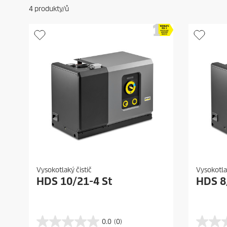
4
produkty/ů
Vysokotlaký čistič
Vysokotlak
HDS 10/21-4 St
HDS 8
0.0
(0)
0
0