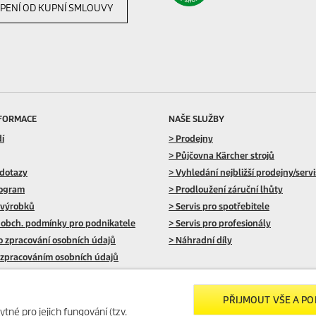
PENÍ OD KUPNÍ SMLOUVY
NFORMACE
NAŠE SLUŽBY
dí
> Prodejny
> Půjčovna Kärcher strojů
 dotazy
> Vyhledání nejbližší prodejny/serv
rogram
> Prodloužení záruční lhůty
 výrobků
> Servis pro spotřebitele
 obch. podmínky pro podnikatele
> Servis pro profesionály
o zpracování osobních údajů
> Náhradní díly
 zpracováním osobních údajů
žívání souborů cookies
SLEDUJTE NÁS NA SOCIÁLNÍCH SÍTÍ
ch a datech
PŘIJMOUT VŠE A P
ytné pro jejich fungování (tzv.