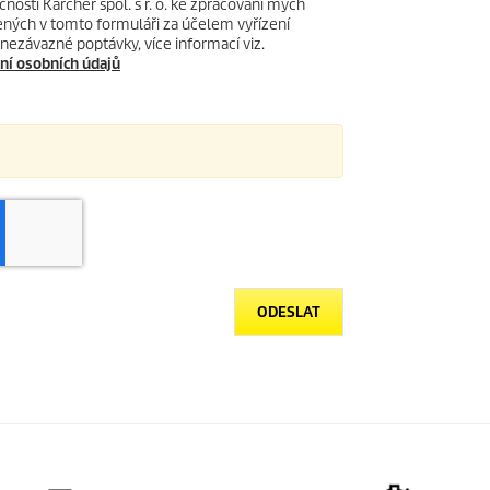
čnosti Kärcher spol. s r. o. ke zpracování mých
ných v tomto formuláři za účelem vyřízení
nezávazné poptávky, více informací viz.
ní osobních údajů
ODESLAT