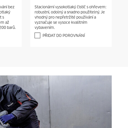
.
vání bez
Stacionární vysokotlaký čistič s ohřevem:
0
otlaký
robustní, odolný a snadno použitelný. Je
z
t s
vhodný pro nepřetržité používání a
5
em až
vyznačuje se vysoce kvalitním
h
 200 barů.
vybavením.
v
ě
PŘIDAT DO POROVNÁNÍ
z
d
i
č
e
k
.