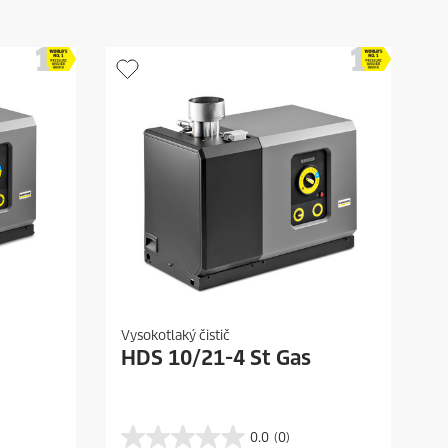
Vysokotlaký čistič
HDS 10/21-4 St Gas
0.0
(0)
0