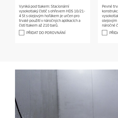
.
.
Vyniká pod tlakem: Stacionární
Pevné trv
0
0
vysokotlaký čistič s ohřevem HDS 10/21-
konstrukc
z
z
4 St s olejovým hořákem je určen pro
vysokotlak
5
5
trvalé použití v náročných aplikacích a
olejovým 
h
h
čistí tlakem až 210 barů.
náročné či
v
v
ě
ě
PŘIDAT DO POROVNÁNÍ
PŘID
z
z
d
d
i
i
č
č
e
e
k
k
.
.