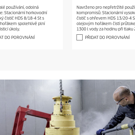
.
alé používání, odolná
Navrženo pro nepřetržité použí
0
e: Stacionární horkovodní
kompromisů: Stacionární vysok
z
ý čistič HDS 8/18-4 St s
čistič s ohřevem HDS 13/20-4 S
5
hořákem spolehlivě plní
olejovým hořákem čistí průtok
h
sticí úkoly.
1300 l vody za hodinu při tlaku
v
ě
AT DO POROVNÁNÍ
PŘIDAT DO POROVNÁNÍ
z
d
i
č
e
k
.