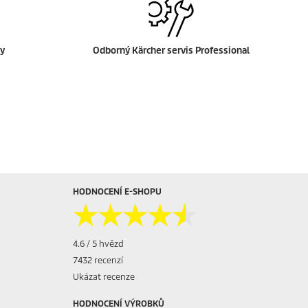
ly
Odborný Kärcher servis Professional
HODNOCENÍ E-SHOPU
★★★★★
★★★★★
4.6 / 5 hvězd
7432 recenzí
Ukázat recenze
HODNOCENÍ VÝROBKŮ