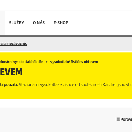
L
SLUŽBY
O NÁS
E-SHOP
rma a nezávazně.
cionární vysokotlaké čističe
Vysokotlaké čističe s ohřevem
ŘEVEM
í použití.
Stacionární vysokotlaké čističe od společnosti Kärcher jsou v
Porovn