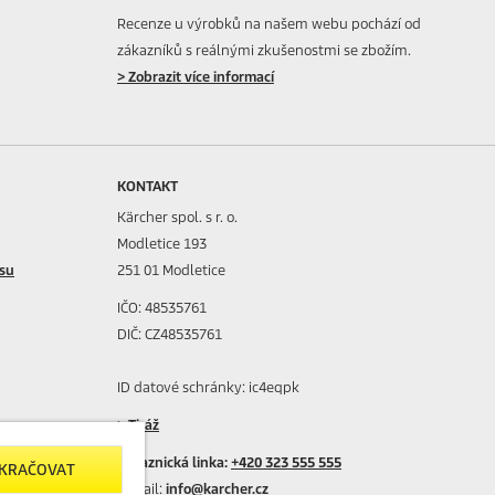
Recenze u výrobků na našem webu pochází od
zákazníků s reálnými zkušenostmi se zbožím.
> Zobrazit více informací
KONTAKT
Kärcher spol. s r. o.
Modletice 193
isu
251 01 Modletice
IČO: 48535761
DIČ: CZ48535761
ID datové schránky: ic4eqpk
> Tiráž
CH
Zákaznická linka:
+420 323 555 555
OKRAČOVAT
E-mail:
info@karcher.cz