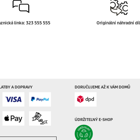
znická linka:
323 555 555
Originální náhradní dí
LATBY A DOPRAVY
DORUČUJEME AŽ K VÁM DOMŮ
ÚDRŽITELNÝ E-SHOP