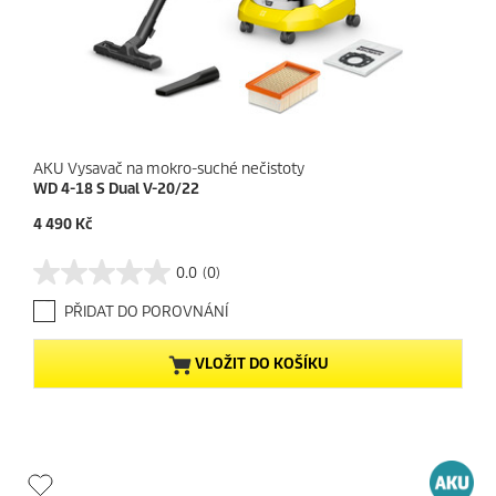
AKU Vysavač na mokro-suché nečistoty
WD 4-18 S Dual V-20/22
C
4 490 Kč
u
r
0.0
(0)
0
r
.
e
PŘIDAT DO POROVNÁNÍ
0
n
z
t
5
p
VLOŽIT DO KOŠÍKU
h
r
v
o
ě
d
z
u
d
c
i
t