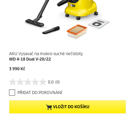
AKU Vysavač na mokro-suché nečistoty
WD 4-18 Dual V-20/22
C
3 990 Kč
u
r
0.0
(0)
0
r
.
e
PŘIDAT DO POROVNÁNÍ
0
n
z
t
5
p
VLOŽIT DO KOŠÍKU
h
r
v
o
ě
d
z
u
d
c