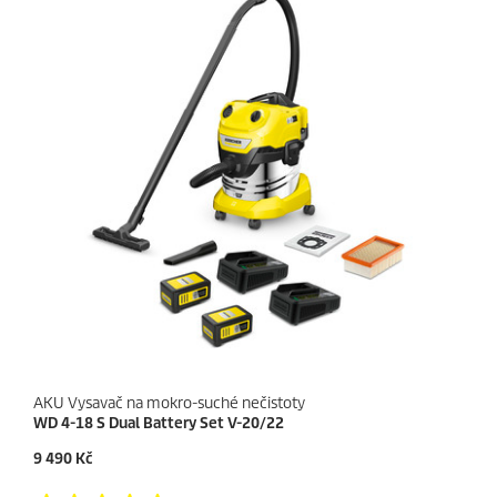
AKU Vysavač na mokro-suché nečistoty
WD 4-18 S Dual Battery Set V-20/22
C
9 490 Kč
u