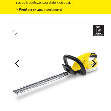
návod k obsluze jsou stále k dispozici.
> Přejít na aktuální sortiment