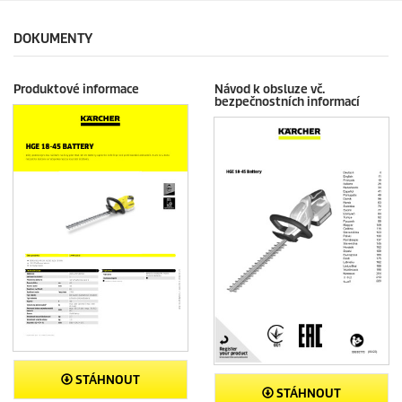
.
c
1
e
DOKUMENTY
2
r
e
Produktové informace
Návod k obsluze vč.
c
bezpečnostních informací
e
n
z
í
STÁHNOUT
STÁHNOUT