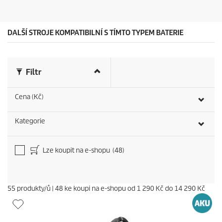
.
c
5
e
6
r
DALŠÍ STROJE KOMPATIBILNÍ S TÍMTO TYPEM BATERIE
e
c
e
n
Filtr
z
í
Cena (Kč)
Kategorie
Lze koupit na e-shopu
(48)
55
produkty/ů
|
48
ke koupi na e-shopu od
1 290 Kč
do
14 290 Kč