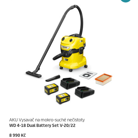
č
p
e
r
k
i
.
c
e
AKU Vysavač na mokro-suché nečistoty
WD 4-18 Dual Battery Set V-20/22
C
8 990 Kč