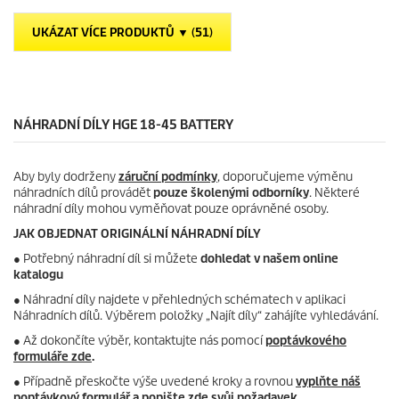
i
t
č
p
UKÁZAT VÍCE PRODUKTŮ ▼ (51)
e
r
k
i
.
c
e
NÁHRADNÍ DÍLY HGE 18-45 BATTERY
Aby byly dodrženy
záruční podmínky
, doporučujeme výměnu
náhradních dílů provádět
pouze školenými odborníky
. Některé
náhradní díly mohou vyměňovat pouze oprávněné osoby.
JAK OBJEDNAT ORIGINÁLNÍ NÁHRADNÍ DÍLY
●
Potřebný náhradní díl si můžete
dohledat v našem online
katalogu
● Náhradní díly najdete v přehledných schématech v aplikaci
Náhradních dílů. Výběrem položky „Najít díly“ zahájíte vyhledávání.
● Až dokončíte výběr, kontaktujte nás pomocí
poptávkového
formuláře zde
.
● Případně přeskočte výše uvedené kroky a rovnou
vyplňte náš
poptávkový formulář a popište zde svůj požadavek
.