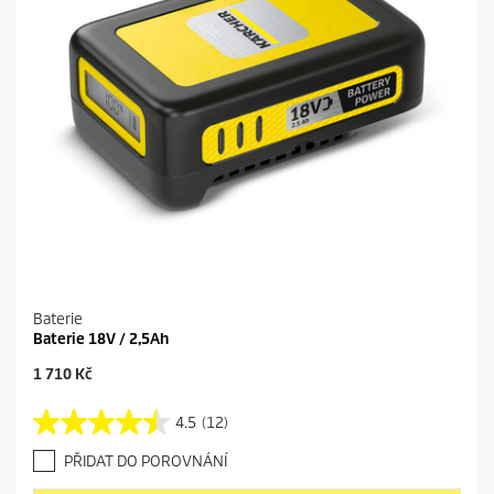
Baterie
Baterie 18V / 2,5Ah
C
1 710 Kč
u
r
4.5
(12)
4
r
.
e
PŘIDAT DO POROVNÁNÍ
5
n
z
t