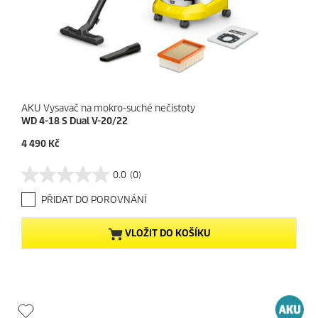
AKU Vysavač na mokro-suché nečistoty
WD 4-18 S Dual V-20/22
C
4 490 Kč
u
r
0.0
(0)
0
r
.
e
PŘIDAT DO POROVNÁNÍ
0
n
z
t
5
p
VLOŽIT DO KOŠÍKU
h
r
v
o
ě
d
z
u
d
c
i
t