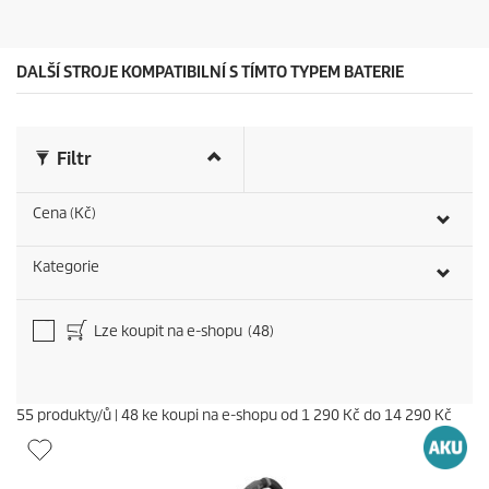
.
c
5
e
6
r
DALŠÍ STROJE KOMPATIBILNÍ S TÍMTO TYPEM BATERIE
e
c
e
n
Filtr
z
í
Cena (Kč)
Kategorie
Lze koupit na e-shopu
(48)
55
produkty/ů
|
48
ke koupi na e-shopu od
1 290 Kč
do
14 290 Kč