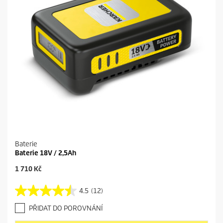
Baterie
Baterie 18V / 2,5Ah
C
1 710 Kč
u
r
4.5
(12)
4
r
.
e
PŘIDAT DO POROVNÁNÍ
5
n
z
t