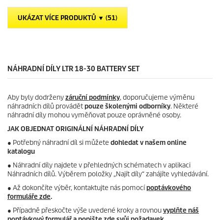
i
t
č
p
UKÁZAT VÍCE PRODUKTŮ ▼ (51)
e
r
k
i
.
c
e
NÁHRADNÍ DÍLY LTR 18-30 BATTERY SET
Aby byly dodrženy
záruční podmínky
, doporučujeme výměnu
náhradních dílů provádět
pouze školenými odborníky
. Některé
náhradní díly mohou vyměňovat pouze oprávněné osoby.
JAK OBJEDNAT ORIGINÁLNÍ NÁHRADNÍ DÍLY
●
Potřebný náhradní díl si můžete
dohledat v našem online
katalogu
● Náhradní díly najdete v přehledných schématech v aplikaci
Náhradních dílů. Výběrem položky „Najít díly“ zahájíte vyhledávání.
● Až dokončíte výběr, kontaktujte nás pomocí
poptávkového
formuláře zde
.
● Případně přeskočte výše uvedené kroky a rovnou
vyplňte náš
poptávkový formulář a popište zde svůj požadavek
.