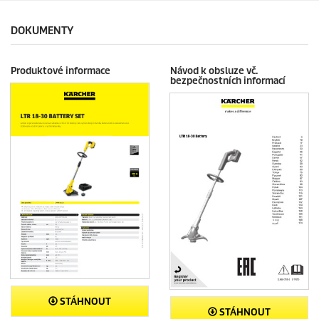
.
c
5
e
DOKUMENTY
6
r
e
Produktové informace
Návod k obsluze vč.
c
bezpečnostních informací
e
n
z
í
STÁHNOUT
STÁHNOUT