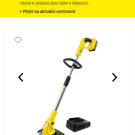
návod k obsluze jsou stále k dispozici.
> Přejít na aktuální sortiment