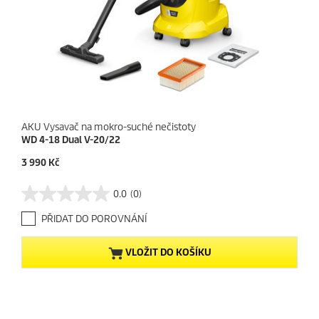
AKU Vysavač na mokro-suché nečistoty
WD 4-18 Dual V-20/22
C
3 990 Kč
u
r
0.0
(0)
0
r
.
e
PŘIDAT DO POROVNÁNÍ
0
n
z
t
5
p
VLOŽIT DO KOŠÍKU
h
r
v
o
ě
d
z
u
d
c