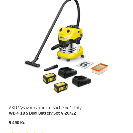
AKU Vysavač na mokro-suché nečistoty
WD 4-18 S Dual Battery Set V-20/22
C
9 490 Kč
u