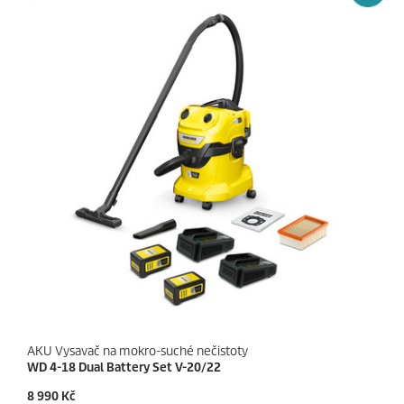
č
p
e
r
k
i
.
c
e
AKU Vysavač na mokro-suché nečistoty
WD 4-18 Dual Battery Set V-20/22
C
8 990 Kč