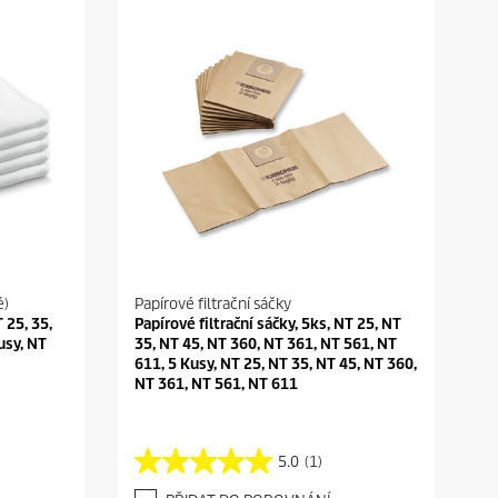
é)
Papírové filtrační sáčky
 25, 35,
Papírové filtrační sáčky, 5ks, NT 25, NT
usy, NT
35, NT 45, NT 360, NT 361, NT 561, NT
611, 5 Kusy, NT 25, NT 35, NT 45, NT 360,
NT 361, NT 561, NT 611
5.0
(1)
5
.