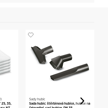
é)
Sady hubic
P
 25, 35,
Sada hubic: štěrbinová hubice, hubice na
N
usy, NT
čalounění, sací hubice, DN 35
m