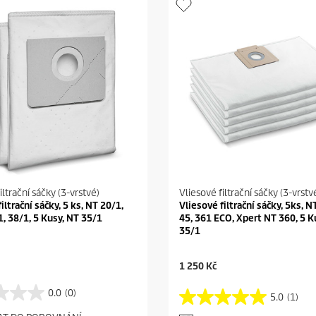
iltrační sáčky (3-vrstvé)
Vliesové filtrační sáčky (3-vrstv
iltrační sáčky, 5 ks, NT 20/1,
Vliesové filtrační sáčky, 5ks, NT
1, 38/1, 5 Kusy, NT 35/1
45, 361 ECO, Xpert NT 360, 5 K
35/1
C
1 250 Kč
u
r
0.0
(0)
5.0
(1)
5
r
.