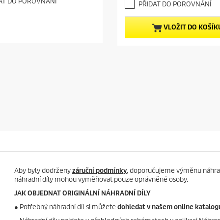
e
AT DO POROVNÁNÍ
PŘIDAT DO POROVNÁNÍ
0
n
z
t
5
p
VLOŽIT DO KOŠÍK
h
r
v
o
ě
d
z
u
d
c
i
t
č
p
e
r
k
i
.
c
1
e
r
e
c
e
n
Aby byly dodrženy
záruční podmínky
, doporučujeme výměnu náhrad
z
náhradní díly mohou vyměňovat pouze oprávněné osoby.
e
JAK OBJEDNAT ORIGINÁLNÍ NÁHRADNÍ DÍLY
●
Potřebný náhradní díl si můžete
dohledat v našem online katalog