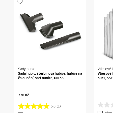
Sady hubic
Vliesové f
Sada hubic: štěrbinová hubice, hubice na
Vliesové f
čalounění, sací hubice, DN 35
30/1, 35/
C
770 Kč
u
r
5.0
(1)
0
5
r
.
.