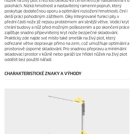
nůžek na živý plot s řeznou délkou 45 centimetrů je nastavitelná v 6
c
polohách. Nízká hmotnost a nastavitelný ramenní popruh, který
e
poskytuje dodatečnou oporu a optimální rozložení hmotnosti, činí i
n
delší práci pohodlným zážitkem. Díky integrované funkci pily v
z
přední části nože již nejsou problémem ani silnější větve. Vodicí kryt
í
chrání budovy a nůž před možným poškozením a po skončení práce
zajišťuje snadno připevnitelný kryt nože bezpečné skladování.
Prakticky zde najde své místo také smeták na živý plot, který
odřezané větve dopravuje přímo na zem, což umožňuje optimální a
prostorově úsporné skladování. Pro snadnou přepravu a minimální
skladovací prostor v kůlně nebo garáži lze hřídel nůžek na živý plot
oddělit bez použití nářadí.
CHARAKTERISTICKÉ ZNAKY A VÝHODY