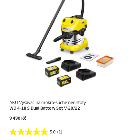
AKU Vysavač na mokro-suché nečistoty
WD 4-18 S Dual Battery Set V-20/22
C
9 490 Kč
u
r
5.0
(1)
5
r