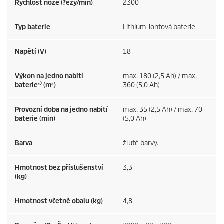
Rychlost nože (?ezy/min)
2300
Typ baterie
Lithium-iontová baterie
Napětí (V)
18
Výkon na jedno nabití
max. 180 (2,5 Ah) / max.
baterie¹⁾ (m²)
360 (5,0 Ah)
Provozní doba na jedno nabití
max. 35 (2,5 Ah) / max. 70
baterie (min)
(5,0 Ah)
Barva
žluté barvy.
Hmotnost bez příslušenství
3,3
(kg)
Hmotnost včetně obalu (kg)
4,8