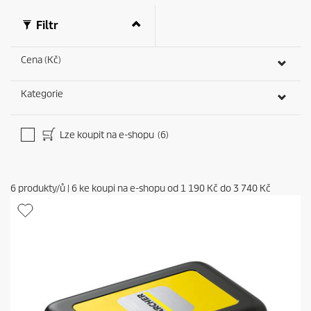
f
0
Filtr
s
e
c
Cena (Kč)
o
n
d
Kategorie
s
Lze koupit na e-shopu
(6)
6
produkty/ů
|
6
ke koupi na e-shopu od
1 190 Kč
do
3 740 Kč