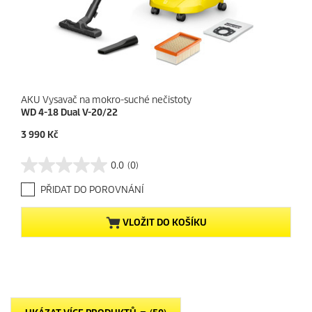
AKU Vysavač na mokro-suché nečistoty
WD 4-18 Dual V-20/22
C
3 990 Kč
u
r
0.0
(0)
0
r
.
e
PŘIDAT DO POROVNÁNÍ
0
n
z
t
5
p
VLOŽIT DO KOŠÍKU
h
r
v
o
ě
d
z
u
d
c
i
t
č
p