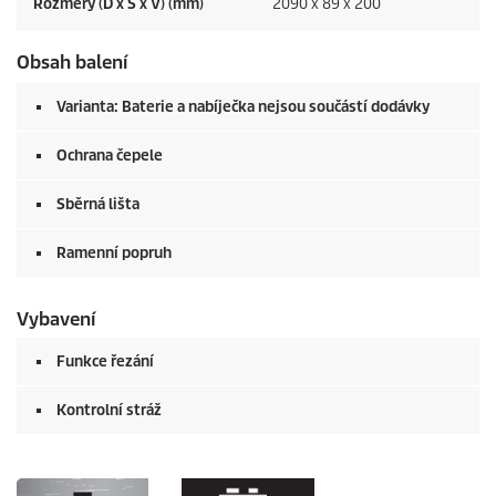
Rozměry (D x Š x V) (mm)
2090 x 89 x 200
Obsah balení
Varianta: Baterie a nabíječka nejsou součástí dodávky
Ochrana čepele
Sběrná lišta
Ramenní popruh
Vybavení
Funkce řezání
Kontrolní stráž