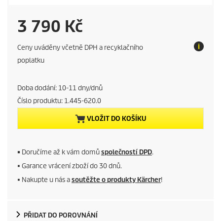
C
3 790 Kč
u
Ceny uváděny včetně DPH a recyklačního
r
poplatku
r
Doba dodání: 10-11 dny/dnů
e
Číslo produktu:
1.445-620.0
VLOŽIT DO KOŠÍKU
n
t
■
Doručíme až k vám domů
společností DPD
.
p
■ Garance vrácení zboží do 30 dnů.
■ Nakupte u nás a
soutěžte o produkty Kärcher
!
r
o
PŘIDAT DO POROVNÁNÍ