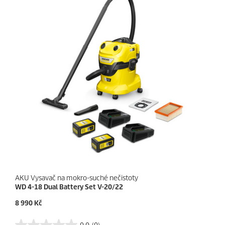
k
i
.
c
e
AKU Vysavač na mokro-suché nečistoty
WD 4-18 Dual Battery Set V-20/22
C
8 990 Kč
u
r