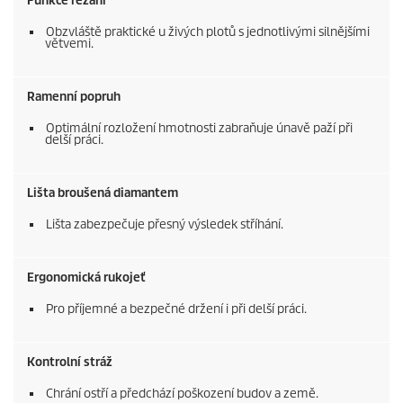
Funkce řezání
Obzvláště praktické u živých plotů s jednotlivými silnějšími
větvemi.
Ramenní popruh
Optimální rozložení hmotnosti zabraňuje únavě paží při
delší práci.
Lišta broušená diamantem
Lišta zabezpečuje přesný výsledek stříhání.
Ergonomická rukojeť
Pro příjemné a bezpečné držení i při delší práci.
Kontrolní stráž
Chrání ostří a předchází poškození budov a země.