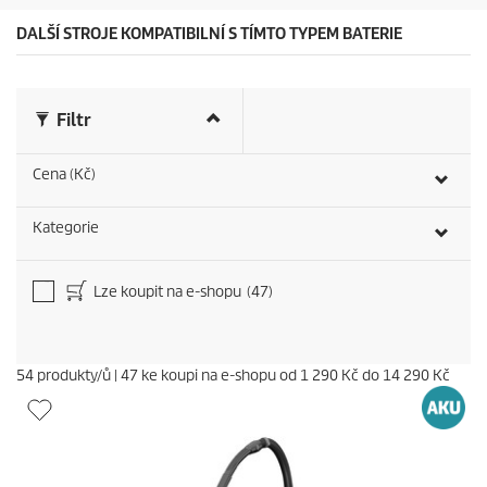
6
r
DALŠÍ STROJE KOMPATIBILNÍ S TÍMTO TYPEM BATERIE
e
c
e
n
Filtr
z
í
Cena (Kč)
Kategorie
Lze koupit na e-shopu
(47)
54
produkty/ů
|
47
ke koupi na e-shopu od
1 290 Kč
do
14 290 Kč