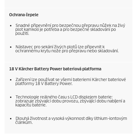
Ochrana čepele
Snadné připevnění pro bezpečnou přepravu nůžek na živý
plot kamkoli je potřeba a pro bezpečné skladování po
použití.
Nástavec pro sekání živých plotů lze připevnit k
ochrannému krytu nože pro přepravu nebo skladování.
18 V Kärcher Battery Power bateriová platforma
Zařízení lze používat se všemi bateriemi Kärcher bateriové
platformy 18 V Battery Power.
Technologie reálného času s LCD displejem baterie:
zobrazuje zbývající dobu provozu, zbývající dobu nabíjení a
kapacitu baterie.
Dlouhá životnost a vysoká výkonnost díky lithium-iontovým
článkům.