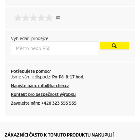
d
u
(0)
c
Vyhledání prodejce:
t
p
r
Potřebujete pomoc?
Jsme vám k dispocizi
Po-Pá: 8-17 hod.
i
Napište nám: info@karcher.cz
c
Kontakt pro bezpečnost výrobku
e
Zavolejte nám: +420 323 555 555
ZÁKAZNÍCI ČASTO K TOMUTO PRODUKTU NAKUPUJÍ