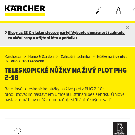
Nákupní košík
Seznam oblíbených produktů
Slevy až 25 % v Letní slevové párty! Vybavte domácnost i zahradu
za akční ceny a užijte si léto v pořádku.
Karcher.cz
Home & Garden
Zahradní technika
Nůžky na živý plot
PHG 2-18 14456200
TELESKOPICKÉ NŮŽKY NA ŽIVÝ PLOT PHG
2-18
Bateriové teleskopické nůžky na živé ploty PHG 2-18 s
prodlužovacím nástavcem umožňují stříhání bez žebříku. Úhlově
nastavitelná hlava nůžek umožňuje stříhání různých tvarů.