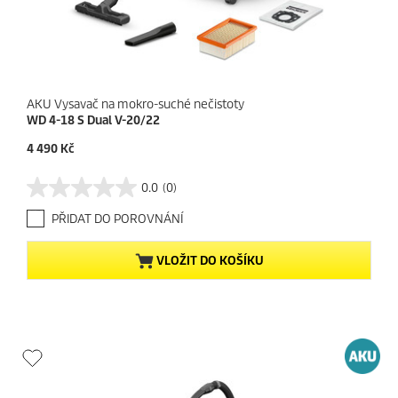
AKU Vysavač na mokro-suché nečistoty
WD 4-18 S Dual V-20/22
C
4 490 Kč
u
r
0.0
(0)
0
r
.
e
PŘIDAT DO POROVNÁNÍ
0
n
z
t
5
p
VLOŽIT DO KOŠÍKU
h
r
v
o
ě
d
z
u
d
c
i
t
č
p
e
r