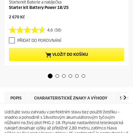
Starterkit Baterie a nabíječka
Starter kit Battery Power 18/25
C
2 670 Kč
u
r
4.6
(56)
4
r
.
e
PŘIDAT DO POROVNÁNÍ
6
n
z
t
5
p
VLOŽIT DO KOŠÍKU
h
r
v
o
ě
d
z
u
d
c
i
t
č
p
e
r
POPIS
CHARAKTERISTICKÉ ZNAKY A VÝHODY
SPECI
k
i
.
c
Udržujte svou zahradu v perfektním stavu bez použití žebříku –
5
e
snadno a pohodlně s 18voltovým akumulátorovým tyčovým
6
nůžkami na živý plot PHG 2-18. Plynule nastavitelná teleskopická
r
rukojeť dosahuje výšky až přibližně 2,80 metru, zatímco hlava
e