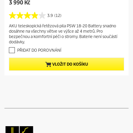
C
3 990 Kč
u
r
3.9
(12)
3
r
.
AKU teleskopická řetězová pila PSW 18-20 Battery snadno
e
9
dosáhne na všechny větve ve výšce až 4 metrů. Pro
z
n
bezpečnou a komfortní péči o stromy. Baterie není součástí
5
t
dodávky.
h
p
v
PŘIDAT DO POROVNÁNÍ
r
ě
o
z
VLOŽIT DO KOŠÍKU
d
d
i
u
č
c
e
t
k
.
p
1
r
2
i
r
c
e
e
c
e
n