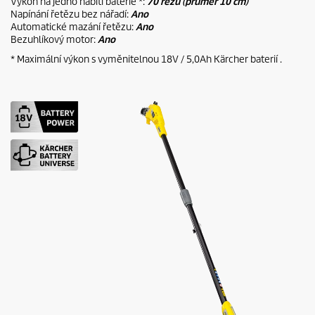
Výkon na jedno nabití baterie *:
70 řezů (průměr 10 cm)
Napínání řetězu bez nářadí:
Ano
Automatické mazání řetězu:
Ano
Bezuhlíkový motor:
Ano
* Maximální výkon s vyměnitelnou 18V / 5,0Ah Kärcher baterií .