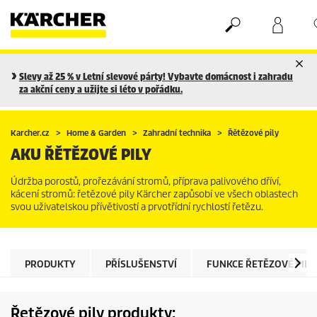
Nákupní košík
Seznam oblíbených produktů
Slevy až 25 % v Letní slevové párty! Vybavte domácnost i zahradu
za akční ceny a užijte si léto v pořádku.
Karcher.cz
Home & Garden
Zahradní technika
Řětězové pily
AKU ŘĚTĚZOVÉ PILY
Údržba porostů, prořezávání stromů, příprava palivového dříví,
kácení stromů: řetězové pily Kärcher zapůsobí ve všech oblastech
svou uživatelskou přívětivostí a prvotřídní rychlostí řetězu.
PRODUKTY
PŘÍSLUŠENSTVÍ
FUNKCE ŘETĚZOVÉ PILY
Řetězové pily produkty: