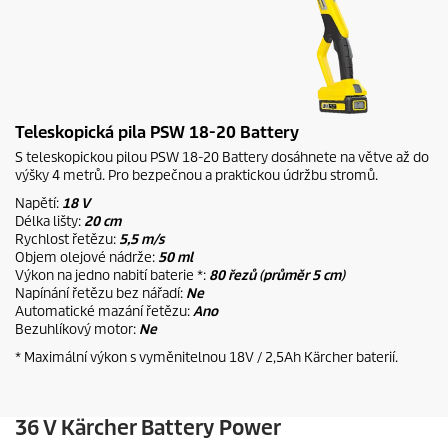
Teleskopická pila PSW 18-20 Battery
S teleskopickou pilou PSW 18-20 Battery dosáhnete na větve až do
výšky 4 metrů. Pro bezpečnou a praktickou údržbu stromů.
Napětí:
18 V
Délka lišty:
20 cm
Rychlost řetězu:
5,5 m/s
Objem olejové nádrže:
50 ml
Výkon na jedno nabití baterie *:
80 řezů (průměr 5 cm)
Napínání řetězu bez nářadí:
Ne
Automatické mazání řetězu:
Ano
Bezuhlíkový motor:
Ne
* Maximální výkon s vyměnitelnou 18V / 2,5Ah Kärcher baterií.
36 V Kärcher Battery Power