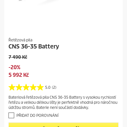
Řetězová pila
CNS 36-35 Battery
O
7 490 Kč
l
S
-20%
d
a
C
5 992 Kč
p
v
u
r
i
r
5.0
(2)
o
5
n
r
d
.
g
Bateriová řetězová pila CNS 36-35 Battery s vysokou rychlostí
e
0
u
řetězu a velkou délkou lišty je perfektně vhodná pro náročnou
z
n
c
údržbu stromů. Baterie není součástí dodávky.
5
t
t
h
PŘIDAT DO POROVNÁNÍ
p
p
v
r
r
ě