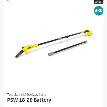
3
r
r
i
e
c
c
e
e
n
z
í
Teleskopická řetězová pila
PSW 18-20 Battery