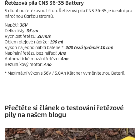
Řetězová pila CNS 36-35 Battery
S dlouhou řetězovou lištou: Řetězová pila CNS 36-35 je ideální pro
náročnou údržbu stromů.
Napětí:
36V
Délka lišty:
35 cm
Rychlost řetězu:
20 m/s
Objem olejové nádrže:
190 ml
Výkon na jedno nabití baterie *:
200 řezů (průměr 10 cm)
Napínání řetězu bez nářadí:
Ano
Automatické mazání řetězu:
Ano
Bezuhlíkový motor:
Ano
* Maximální výkon s 36V / 5,0Ah Kärcher vyměnitelnou Baterií.
Přečtěte si článek o testování řetězové
pily na našem blogu