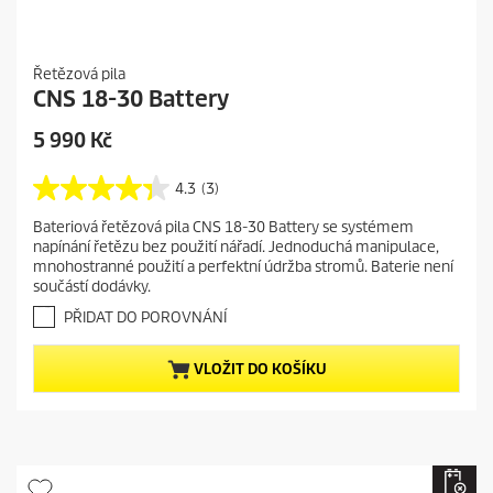
Řetězová pila
CNS 18-30 Battery
C
5 990 Kč
u
r
4.3
(3)
4
r
.
Bateriová řetězová pila CNS 18-30 Battery se systémem
e
3
napínání řetězu bez použití nářadí. Jednoduchá manipulace,
z
n
mnohostranné použití a perfektní údržba stromů. Baterie není
5
t
součástí dodávky.
h
p
v
PŘIDAT DO POROVNÁNÍ
r
ě
o
z
VLOŽIT DO KOŠÍKU
d
d
i
u
č
c
e
t
k
.
p