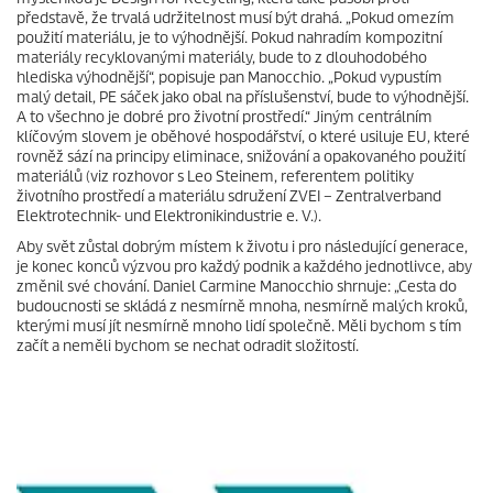
představě, že trvalá udržitelnost musí být drahá. „Pokud omezím
použití materiálu, je to výhodnější. Pokud nahradím kompozitní
materiály recyklovanými materiály, bude to z dlouhodobého
hlediska výhodnější“, popisuje pan Manocchio. „Pokud vypustím
malý detail, PE sáček jako obal na příslušenství, bude to výhodnější.
A to všechno je dobré pro životní prostředí.“ Jiným centrálním
klíčovým slovem je oběhové hospodářství, o které usiluje EU, které
rovněž sází na principy eliminace, snižování a opakovaného použití
materiálů (viz rozhovor s Leo Steinem, referentem politiky
životního prostředí a materiálu sdružení ZVEI – Zentralverband
Elektrotechnik- und Elektronikindustrie e. V.).
Aby svět zůstal dobrým místem k životu i pro následující generace,
je konec konců výzvou pro každý podnik a každého jednotlivce, aby
změnil své chování. Daniel Carmine Manocchio shrnuje: „Cesta do
budoucnosti se skládá z nesmírně mnoha, nesmírně malých kroků,
kterými musí jít nesmírně mnoho lidí společně. Měli bychom s tím
začít a neměli bychom se nechat odradit složitostí.