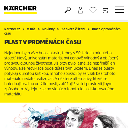
Nákupní košík
Seznam oblíbených produktů
Karcher.cz
O nás
Novinky
Ze světa čištění
Plast v proměnách
času
PLAST V PROMĚNÁCH ČASU
Najednou bylo všechno z plastu, tehdy v 50. letech minulého
století. Nový, univerzální materiál byl cenově výhodný a oblíbený
pro svou dlouhou životnost. Již brzy bylo jasné, že nepřináší jen
výhody, a že recyklace bude důležitým úkolem. Dnes se plasty
potýkají s určitou kritikou, mnoho aplikací by se však bez tohoto
materiálu nedalo realizovat. A některé alternativy, které se
holedbají trvalou udržitelností, zatěžují životní prostředí jiným
způsobem. Vydejme se po stopách tohoto tolik diskutovaného
materiálu.