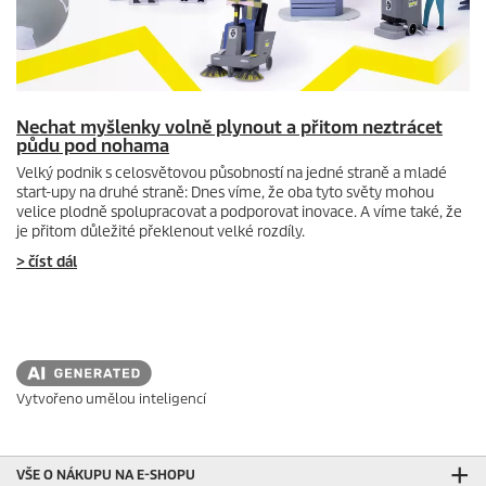
Nechat myšlenky volně plynout a přitom neztrácet
půdu pod nohama
Velký podnik s celosvětovou působností na jedné straně a mladé
start-upy na druhé straně: Dnes víme, že oba tyto světy mohou
velice plodně spolupracovat a podporovat inovace. A víme také, že
je přitom důležité překlenout velké rozdíly.
> číst dál
Vytvořeno umělou inteligencí
VŠE O NÁKUPU NA E-SHOPU