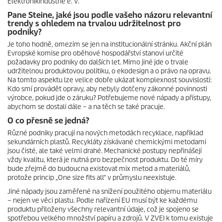
Elektronikindustrie e. V.
Pane Steine, jaké jsou podle vašeho názoru relevantní
trendy s ohledem na trvalou udržitelnost pro
podniky?
Je toho hodně, omezím se jen na institucionální stránku. Akční plán
Evropské komise pro oběhové hospodářství stanoví určité
požadavky pro podniky do dalších let. Mimo jiné jde o trvale
udržitelnou produktovou politiku, o ekodesign a o právo na opravu.
Na tomto aspektu lze velice dobře ukázat komplexnost souvislostí:
Kdo smí provádět opravy, aby nebyly dotčeny zákonné povinnosti
výrobce, pokud jde o záruku? Potřebujeme nové nápady a přístupy,
abychom se dostali dále – a na těch se také pracuje.
O co přesně se jedná?
Různé podniky pracují na nových metodách recyklace, například
sekundárních plastů. Recykláty získávané chemickými metodami
jsou čisté, ale také velmi drahé. Mechanické postupy nepřinášejí
vždy kvalitu, která je nutná pro bezpečnost produktu. Do té míry
bude zřejmě do budoucna existovat mix metod a materiálů,
protože princip „One size fits all“ v průmyslu neexistuje.
Jiné nápady jsou zaměřené na snížení použitého objemu materiálu
– nejen ve věci plastu. Podle nařízení EU musí být ke každému
produktu přiloženy všechny relevantní údaje, což je spojeno se
spotřebou velkého množství papíru a zdrojů. V ZVEI k tomu existuje