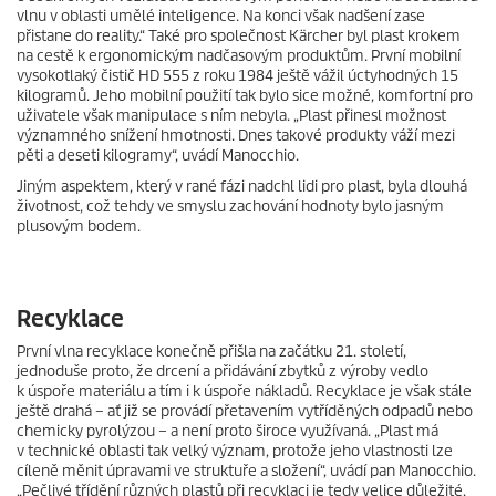
vlnu v oblasti umělé inteligence. Na konci však nadšení zase
přistane do reality.“ Také pro společnost Kärcher byl plast krokem
na cestě k ergonomickým nadčasovým produktům. První mobilní
vysokotlaký čistič HD 555 z roku 1984 ještě vážil úctyhodných 15
kilogramů. Jeho mobilní použití tak bylo sice možné, komfortní pro
uživatele však manipulace s ním nebyla. „Plast přinesl možnost
významného snížení hmotnosti. Dnes takové produkty váží mezi
pěti a deseti kilogramy“, uvádí Manocchio.
Jiným aspektem, který v rané fázi nadchl lidi pro plast, byla dlouhá
životnost, což tehdy ve smyslu zachování hodnoty bylo jasným
plusovým bodem.
Recyklace
První vlna recyklace konečně přišla na začátku 21. století,
jednoduše proto, že drcení a přidávání zbytků z výroby vedlo
k úspoře materiálu a tím i k úspoře nákladů. Recyklace je však stále
ještě drahá – ať již se provádí přetavením vytříděných odpadů nebo
chemicky pyrolýzou – a není proto široce využívaná. „Plast má
v technické oblasti tak velký význam, protože jeho vlastnosti lze
cíleně měnit úpravami ve struktuře a složení“, uvádí pan Manocchio.
„Pečlivé třídění různých plastů při recyklaci je tedy velice důležité,