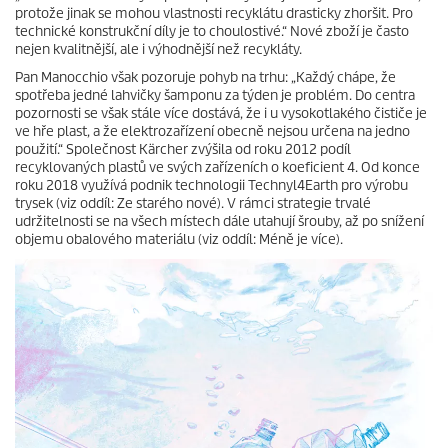
protože jinak se mohou vlastnosti recyklátu drasticky zhoršit. Pro
technické konstrukční díly je to choulostivé.“ Nové zboží je často
nejen kvalitnější, ale i výhodnější než recykláty.
Pan Manocchio však pozoruje pohyb na trhu: „Každý chápe, že
spotřeba jedné lahvičky šamponu za týden je problém. Do centra
pozornosti se však stále více dostává, že i u vysokotlakého čističe je
ve hře plast, a že elektrozařízení obecně nejsou určena na jedno
použití.“ Společnost Kärcher zvýšila od roku 2012 podíl
recyklovaných plastů ve svých zařízeních o koeficient 4. Od konce
roku 2018 využívá podnik technologii Technyl4Earth pro výrobu
trysek (viz oddíl: Ze starého nové). V rámci strategie trvalé
udržitelnosti se na všech místech dále utahují šrouby, až po snížení
objemu obalového materiálu (viz oddíl: Méně je více).