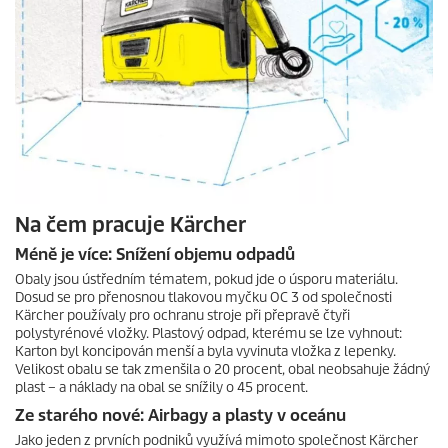
Na čem pracuje Kärcher
Méně je více: Snížení objemu odpadů
Obaly jsou ústředním tématem, pokud jde o úsporu materiálu.
Dosud se pro přenosnou tlakovou myčku OC 3 od společnosti
Kärcher používaly pro ochranu stroje při přepravě čtyři
polystyrénové vložky. Plastový odpad, kterému se lze vyhnout:
Karton byl koncipován menší a byla vyvinuta vložka z lepenky.
Velikost obalu se tak zmenšila o 20 procent, obal neobsahuje žádný
plast – a náklady na obal se snížily o 45 procent.
Ze starého nové: Airbagy a plasty v oceánu
Jako jeden z prvních podniků využívá mimoto společnost Kärcher