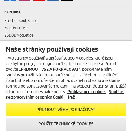
KONTAKT
Kärcher spol. s r. o.
Modletice 193
251 01 Modletice
IČO: 48535761
Naše stránky používají cookies
DIČ: CZ48535761
Tyto stránky používají a ukládají soubory cookies, které jsou
nezbytné pro jejich fungování (tzv. technické cookies). Pokud
ID datové schránky: ic4eqpk
zvolíte
„PŘIJMOUT VŠE A POKRAČOVAT“
, poskytnete nám
souhlas pro užití všech souborů cookies za účelem zkvalitnění
> Tiráž
našich služeb a přizpůsobení zobrazovaného obsahu a reklamy
formou personalizovaných reklam i na webech třetích stran. Bližší
Zákaznická linka:
+420 323 555 555
informace o cookies naleznete v
Prohlášení o cookies
.
Souhlas
E-mail:
info@karcher.cz
se zpracováním osobních údajů
Tiráž
Po-Pá: 8-17 hod.
PŘIJMOUT VŠE A POKRAČOVAT
> Více kontaktů
POUŽÍT TECHNICKÉ COOKIES