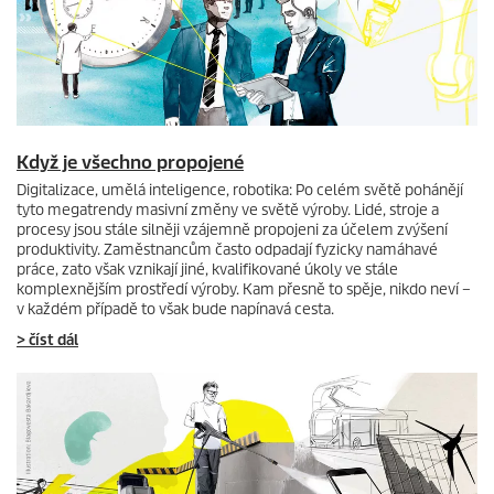
Když je všechno propojené
Digitalizace, umělá inteligence, robotika: Po celém světě pohánějí
tyto megatrendy masivní změny ve světě výroby. Lidé, stroje a
procesy jsou stále silněji vzájemně propojeni za účelem zvýšení
produktivity. Zaměstnancům často odpadají fyzicky namáhavé
práce, zato však vznikají jiné, kvalifikované úkoly ve stále
komplexnějším prostředí výroby. Kam přesně to spěje, nikdo neví –
v každém případě to však bude napínavá cesta.
> číst dál