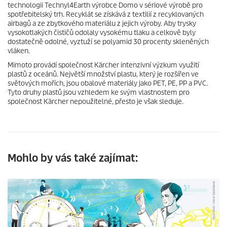
technologii Technyl4Earth výrobce Domo v sériové výrobě pro
spotřebitelský trh. Recyklát se získává z textilií z recyklovaných
airbagů a ze zbytkového materiálu z jejich výroby. Aby trysky
vysokotlakých čističů odolaly vysokému tlaku a celkově byly
dostatečně odolné, vyztuží se polyamid 30 procenty skleněných
vláken.
Mimoto provádí společnost Kärcher intenzivní výzkum využití
plastů z oceánů. Největší množství plastu, který je rozšířen ve
světových mořích, jsou obalové materiály jako PET, PE, PP a PVC.
Tyto druhy plastů jsou vzhledem ke svým vlastnostem pro
společnost Kärcher nepoužitelné, přesto je však sleduje.
Mohlo by vás také zajímat: