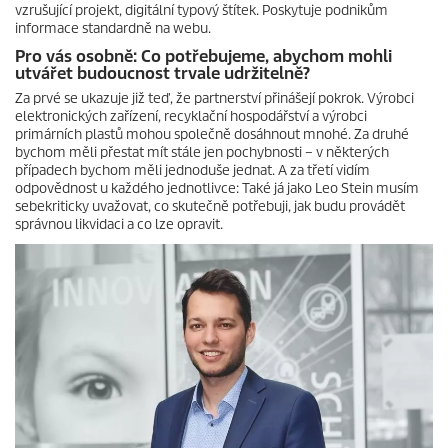
vzrušující projekt, digitální typový štítek. Poskytuje podnikům
informace standardně na webu.
Pro vás osobně: Co potřebujeme, abychom mohli
utvářet budoucnost trvale udržitelně?
Za prvé se ukazuje již teď, že partnerství přinášejí pokrok. Výrobci
elektronických zařízení, recyklační hospodářství a výrobci
primárních plastů mohou společně dosáhnout mnohé. Za druhé
bychom měli přestat mít stále jen pochybnosti – v některých
případech bychom měli jednoduše jednat. A za třetí vidím
odpovědnost u každého jednotlivce: Také já jako Leo Stein musím
sebekriticky uvažovat, co skutečně potřebuji, jak budu provádět
správnou likvidaci a co lze opravit.