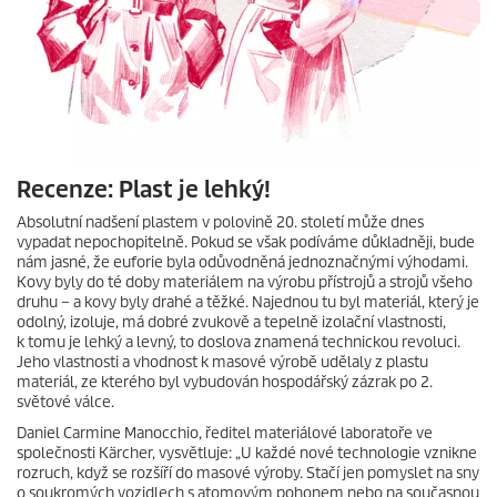
Recenze: Plast je lehký!
Absolutní nadšení plastem v polovině 20. století může dnes
vypadat nepochopitelně. Pokud se však podíváme důkladněji, bude
nám jasné, že euforie byla odůvodněná jednoznačnými výhodami.
Kovy byly do té doby materiálem na výrobu přístrojů a strojů všeho
druhu – a kovy byly drahé a těžké. Najednou tu byl materiál, který je
odolný, izoluje, má dobré zvukově a tepelně izolační vlastnosti,
k tomu je lehký a levný, to doslova znamená technickou revoluci.
Jeho vlastnosti a vhodnost k masové výrobě udělaly z plastu
materiál, ze kterého byl vybudován hospodářský zázrak po 2.
světové válce.
Daniel Carmine Manocchio, ředitel materiálové laboratoře ve
společnosti Kärcher, vysvětluje: „U každé nové technologie vznikne
rozruch, když se rozšíří do masové výroby. Stačí jen pomyslet na sny
o soukromých vozidlech s atomovým pohonem nebo na současnou