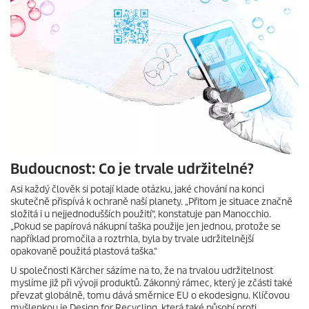
Budoucnost: Co je trvale udržitelné?
Asi každý člověk si potají klade otázku, jaké chování na konci
skutečně přispívá k ochraně naší planety. „Přitom je situace značně
složitá i u nejjednodušších použití“, konstatuje pan Manocchio.
„Pokud se papírová nákupní taška použije jen jednou, protože se
například promočila a roztrhla, byla by trvale udržitelnější
opakovaně použitá plastová taška.“
U společnosti Kärcher sázíme na to, že na trvalou udržitelnost
myslíme již při vývoji produktů. Zákonný rámec, který je zčásti také
převzat globálně, tomu dává směrnice EU o ekodesignu. Klíčovou
myšlenkou je Design for Recycling, která také působí proti