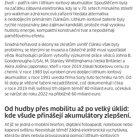
život – patří k nim i lithium-iontový akumulátor. Spouštěčem byla
na začátku zábavná elektronika, kdy se v 70. letech minulého století
pro walkman a jiná koncová zařízení hledala alternativa
k nedobíjecím primárním článkům. Lithium-iontové baterie byly
rychle rozpoznány jako zajímaví kandidáti, protože mají vysokou
hustotu energie, kompaktní konstrukční tvar a nepodléhají
paměťovému efektu.
Snadná hořlavost a sklony ke zkratům uvnitř článku však byly
problémy, se kterými se musela a částečně ještě musí vypořádat
věda. Rozhodující průlom vytvořily výzkumné práce vědců Johna B.
Goodenougha (USA), M. Stanley Whittinghama (Velká Británie) a
Akira Jošina (Japonsko), kteří v roce 2019 získali Nobelovu cenu za
chemii. V roce 1983 byl vyroben první dobíjecí lithium-iontový
akumulátor, v roce 1991 uvedla firma Sony tuto techniku na trh. Od
té doby je vítězné tažení nezadržitelné, což dokumentují i čísla:
v roce 2019 měl světový trh objem téměř 40 miliard euro, očekává
se nárůst do roku 2022 na přibližně 60 miliard euro.
Od hudby přes mobilitu až po velký úklid:
kde všude přinášejí akumulátory zlepšení.
Ať již se jedná o mobilní telefon, digitální fotoaparát, notebook nebo
kapesní svítilnu: Neexistuje téměř žádná elektronická vychytávka,
která by dnes nebyla provozovaná pomocí lithium-iontových