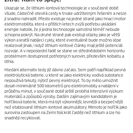
Ukazuje se, že lithium-iontová technologie je v současné době
všude, částečně otevírá cesty k trvale udržitelným řešením a nelze
ji snadno nahradit. Přesto existuje na jedné straně jako hnací motor
elektromobilita, která v příštích letech zvýší potřebu ukládání
energie natolik, že ji jedna technologie samotná téměř nebude
schopna pokrýt. Na druhé straně pak existují otázky jako je větší
výkon a kratší nabíjecí cykly, které eventuálně bude možno lépe
realizovat jinak, i když lithium-iontové články mají ještě potenciál
rozvoje. A v neposlední řadě se stane ve střednědobém horizontu
problémem dostupnost potřebných surovin, především kobaltu a
lithia.
Hledání alternativ tedy již dávno začalo. Sem patří například pevná
elektrolytická baterie, u které se jako elektricky vodivá substance
nepoužívá tekutý, nýbrž pevný elektrolyt. To by mělo umožnit
dosah minimálně 500 kilometrů pro elektromobily a nabíjení v
průběhu minut, v současné době ještě probíhá intenzivní výzkum
materiálů a způsobů výroby. Dalším zajímavým kandidátem je
hořčíková baterie, která má být výkonnější, levnější a bezpečnější
než etablované lithium-iontové akumulátory. Mimoto je hořčík jako
surovina zastoupen na Zemi tisíckrát častěji než lithium a lze ho
snadněji recyklovat.