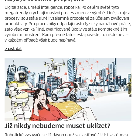
Digitalizace, umělá inteligence, robotika: Po celém světě tyto
megatrendy urychlují masivní proces změn ve výrobě. Lidé, stroje a
procesy jsou stále silněji vzájemně propojené za účelem zvyšování
produktivity. Pro pracovníky odpadají často fyzicky namáhavé práce,
zato však vznikají jiné, kvalifikované úkoly ve stále komplexnějším
výrobním prostředí. Kam přesně tato cesta povede, to nikdo neví –
v každém případě však bude napínavá.
> číst dál
Již nikdy nebudeme muset uklízet?
Robotické vysavače se již dávno používají a síťové čisticí systémy se