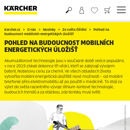
Nákupní košík
Seznam oblíbených produktů
Karcher.cz
O nás
Novinky
Ze světa čištění
Pohled na
budoucnost mobilních energetických úložišť
POHLED NA BUDOUCNOST MOBILNÍCH
ENERGETICKÝCH ÚLOŽIŠŤ
Akumulátorové technologie jsou v současné době velice populární,
v roce 2019 získali dokonce tři vědci, kteří se zabývají vývojem
baterií, Nobelovu cenu za chemii. Ve všech oblastech života
vytvořila mobilní energetická úložiště nové možnosti – od mobilní
telefonie přes elektromobilitu až po použití v medicíně. To stojí za
výlet do světa razantního vývoje lithium-iontové technologie,
budoucích trendů a za otázkou, zda tenisky musí svítit.