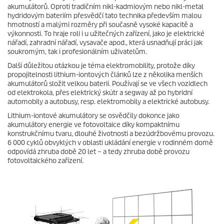
akumulátorů. Oproti tradičním nikl-kadmiovým nebo nikl-metal
hydridovým bateriím přesvědčí tato technika především malou
hmotností a malými rozměry při současně vysoké kapacitě a
výkonnosti. To hraje roli i u užitečných zařízení, jako je elektrické
nářadí, zahradní nářadí, vysavače apod., která usnadňují práci jak
soukromým, tak i profesionálním uživatelům.
Další důležitou otázkou je téma elektromobility, protože díky
propojitelnosti lithium-iontových článků lze z několika menších
akumulátorů složit velkou baterii. Používají se ve všech vozidlech
od elektrokola, přes elektrický skútr a segway až po hybridní
automobily a autobusy, resp. elektromobily a elektrické autobusy.
Lithium-iontové akumulátory se osvědčily dokonce jako
akumulátory energie ve fotovoltaice díky kompaktnímu
konstrukčnímu tvaru, dlouhé životnosti a bezúdržbovému provozu.
6 000 cyklů obvyklých v oblasti ukládání energie v rodinném domě
odpovídá zhruba době 20 let – a tedy zhruba době provozu
fotovoltaického zařízení.