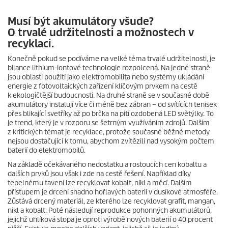
Musí být akumulátory všude?
O trvalé udržitelnosti a možnostech v
recyklaci.
Konečně pokud se podíváme na velké téma trvalé udržitelnosti, je
bilance lithium-iontové technologie rozpolcená. Na jedné straně
jsou oblasti použití jako elektromobilita nebo systémy ukládání
energie z fotovoltaických zařízení klíčovým prvkem na cestě
k ekologičtější budoucnosti. Na druhé straně se v současné době
akumulátory instalují více či méně bez zábran – od svítících tenisek
přes blikající svetříky až po brčka na pití ozdobená LED světýlky. To
je trend, který je v rozporu se šetrným využíváním zdrojů. Dalším
z kritických témat je recyklace, protože současné běžné metody
nejsou dostačující k tomu, abychom zvítězili nad vysokým počtem
baterií do elektromobilů.
Na základě očekávaného nedostatku a rostoucích cen kobaltu a
dalších prvků jsou však i zde na cestě řešení. Například díky
tepelnému tavení lze recyklovat kobalt, nikl a měď. Dalším
přístupem je drcení snadno hořlavých baterií v dusíkové atmosféře.
Zůstává drcený materiál, ze kterého lze recyklovat grafit, mangan,
nikl a kobalt. Poté následují reprodukce pohonných akumulátorů,
jejichž uhlíková stopa je oproti výrobě nových baterií o 40 procent