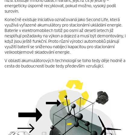
nižší. Existuje mnoho dalších variant, jejichž cíl je jediný –
energeticky úsporně recyklovat, pokud možno, vysoký podíl
surovin.
Konečně existuje iniciativa označovaná jako Second Life, která
využívá vyřazené akumulátory pro stacionární ukládání energie.
Baterie v elektromobilech totiž po osmi až deseti letech již
nesplňují požadavky na výkon a dojezd a musí být demontovány, i
když jsou ještě funkční. Proto různí výrobci automobilů plánují
využití baterií se sníženou nabíjecí kapacitou pro stacionární
velkoobjemové skladování energie.
V oblasti akumulátorových technologií se toho tedy děje hodně a
cesta do budoucnosti bude tedy především vzrušující.