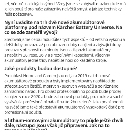
let, včetně klasických výhod. Vždy jsme se zabývali otázkou, kde má
jejich použití pro naše zákazníky největší smysl, a jak lze technicky
řešit požadavky.
Nyní uvádíte na trh dvě nové akumulátorové
platformy pod názvem Kärcher Battery Universe. Na
co se zde zaměřil vývoj?
Sledovali jsme celou řadu důležitých aspektů – od většího výkonu a
delší doby provozu až po zobrazení doby nabíjení a zbývající doby
provozu s přesností na minuty. Jsou k dispozici akumulátory
s napětím 18, resp. 36 V a s rozdílnými kapacitami. Všechny
akumulátory jedné třídy napětí se hodí do každého stroje.
Jaké produkty budou dostupné?
Pro oblast Home and Garden jsou od jara 2019 na trhu nové
akumulátorové produkty a byly implementovány například do
středotlakých čističů, mokrých / suchých vysavačů a do různého
zahradního nářadí. Pro oblast profesionálního použití bude prodej
zahájen v roce 2020 a bude zahrnovat produkty pro mokré a suché
vysávání a profesionální nářadí na údržbu zeleně. Jako první podnik
na světě jsme také představili akumulátorový vysokotlaký čistič pro
profesionální použití.
S lithium-iontovými akumulátory to půjde ještě chvíli
dále, nástupci jsou však již připraveni. Jak na to