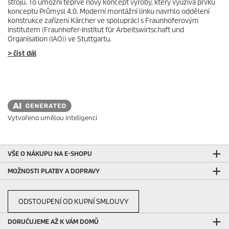
strojů. To umožní teprve nový koncept výroby, který využívá prvků
konceptu Průmysl 4.0. Moderní montážní linku navrhlo oddělení
konstrukce zařízení Kärcher ve spolupráci s Fraunhoferovým
institutem (Fraunhofer-Institut für Arbeitswirtschaft und
Organisation (IAO)) ve Stuttgartu.
> číst dál
Vytvořeno umělou inteligencí
VŠE O NÁKUPU NA E-SHOPU
MOŽNOSTI PLATBY A DOPRAVY
ODSTOUPENÍ OD KUPNÍ SMLOUVY
DORUČUJEME AŽ K VÁM DOMŮ