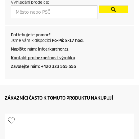
Vyhledání prodejce:
t
p
r
Potřebujete pomoc?
Jsme vám k dispocizi
Po-Pá: 8-17 hod.
i
Napište nám: info@karcher.cz
c
Kontakt pro bezpečnost výrobku
e
Zavolejte nám: +420 323 555 555
ZÁKAZNÍCI ČASTO K TOMUTO PRODUKTU NAKUPUJÍ