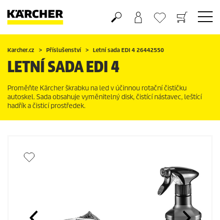
Nákupní košík
Seznam oblíbených produktů
Karcher.cz
Příslušenství
Letní sada EDI 4 26442550
LETNÍ SADA EDI 4
Proměňte Kärcher škrabku na led v účinnou rotační čističku
autoskel. Sada obsahuje vyměnitelný disk, čistící nástavec, leštící
hadřík a čisticí prostředek.