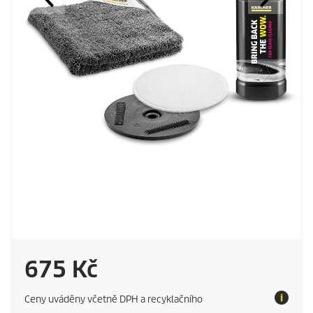
C
675 Kč
u
Ceny uváděny včetně DPH a recyklačního