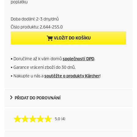
r
poplatku
r
Doba dodání: 2-3 dny/dnů
e
Číslo produktu:
2.644-255.0
VLOŽIT DO KOŠÍKU
n
t
■
Doručíme až k vám domů
společností DPD
.
p
■ Garance vrácení zboží do 30 dnů.
■ Nakupte u nás a
soutěžte o produkty Kärcher
!
r
o
PŘIDAT DO POROVNÁNÍ
d
u
5.0
(4)
c