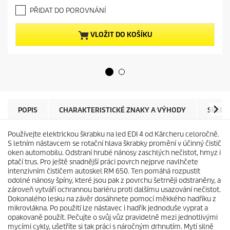
.
e
PŘIDAT DO POROVNÁNÍ
0
n
z
t
5
p
VLOŽIT DO KOŠÍKU
h
r
v
o
ě
d
z
u
d
c
i
t
č
p
e
r
POPIS
CHARAKTERISTICKÉ ZNAKY A VÝHODY
SPECI
k
i
.
c
Používejte elektrickou škrabku na led EDI 4 od Kärcheru celoročně.
e
S letním nástavcem se rotační hlava škrabky promění v účinný čistič
oken automobilu. Odstraní hrubé nánosy zaschlých nečistot, hmyz i
ptačí trus. Pro ještě snadnější práci povrch nejprve navlhčete
intenzivním čističem autoskel RM 650. Ten pomáhá rozpustit
odolné nánosy špíny, které jsou pak z povrchu šetrněji odstraněny, a
zároveň vytváří ochrannou bariéru proti dalšímu usazování nečistot.
Dokonalého lesku na závěr dosáhnete pomocí měkkého hadříku z
mikrovlákna. Po použití lze nástavec i hadřík jednoduše vyprat a
opakovaně použít. Pečujte o svůj vůz pravidelně mezi jednotlivými
mycími cykly, ušetříte si tak práci s náročným drhnutím. Mytí silně