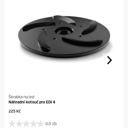
Škrabka na led
Náhradní kotouč pro EDI 4
C
225 Kč
u
r
0.0
(0)
0
r