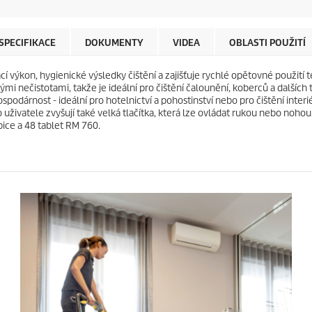
d
c
i
t
č
p
e
r
SPECIFIKACE
DOKUMENTY
VIDEA
OBLASTI POUŽITÍ
k
i
.
c
cí výkon, hygienické výsledky čištění a zajišťuje rychlé opětovné použití t
e
nými nečistotami, takže je ideální pro čištění čalounění, koberců a dalšíc
ospodárnost - ideální pro hotelnictví a pohostinství nebo pro čištění inter
uživatele zvyšují také velká tlačítka, která lze ovládat rukou nebo nohou
ice a 48 tablet RM 760.