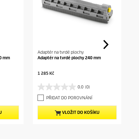
Adaptér na tvrdé plochy
40 mm
Adaptér na tvrdé plochy 240 mm
C
1 285 Kč
u
r
0.0
(0)
0
r
.
e
PŘIDAT DO POROVNÁNÍ
0
n
z
t
5
p
U
VLOŽIT DO KOŠÍKU
h
r
v
o
ě
d
z
u