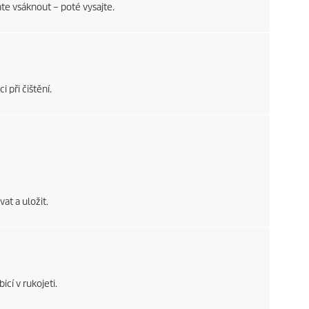
te vsáknout – poté vysajte.
 při čištění.
at a uložit.
cí v rukojeti.