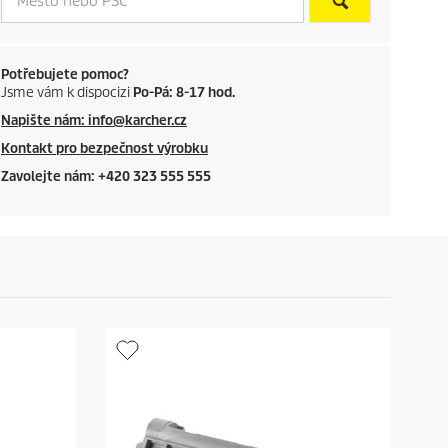
p
r
Potřebujete pomoc?
Jsme vám k dispocizi
Po-Pá: 8-17 hod.
i
Napište nám: info@karcher.cz
c
Kontakt pro bezpečnost výrobku
Zavolejte nám: +420 323 555 555
e