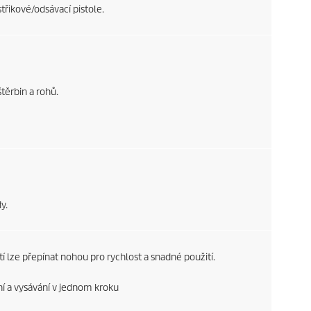
třikové/odsávací pistole.
těrbin a rohů.
y.
í lze přepínat nohou pro rychlost a snadné použití.
í a vysávání v jednom kroku