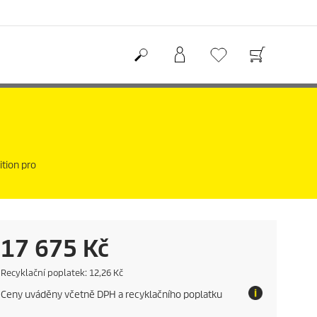
tion pro
C
17 675 Kč
u
E
Recyklační poplatek: 12,26 Kč
c
Ceny uváděny včetně DPH a recyklačního poplatku
o
r
t