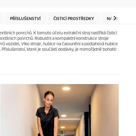
d
c
i
t
č
p
e
r
PŘÍSLUŠENSTVÍ
ČISTICÍ PROSTŘEDKY
NÁHRADNÍ DÍL
k
i
.
c
extilních povrchů. K tomuto účelu extrakční stroj nastříká čisticí
e
h textilních povrchů. Robustní a kompaktní konstrukce stroje
iérů vozidel. Víko stroje, hubice na čalounění a podlahová hubice
. Příslušenství, které je součástí dodávky, je mimořádně bohaté: