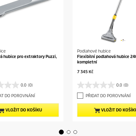
ice
Podlahové hubice
á hubice pro extraktory Puzzi,
Flexibilní podlahová hubice 2
kompletní
C
7 345 Kč
u
r
0.0
(0)
0.0
(0)
0
r
.
e
AT DO POROVNÁNÍ
PŘIDAT DO POROVNÁNÍ
0
n
z
t
5
p
VLOŽIT DO KOŠÍKU
VLOŽIT DO KOŠÍK
h
r
v
o
ě
d
z
u