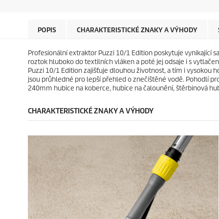
d
d
c
c
i
i
t
t
č
č
p
p
e
e
r
r
POPIS
CHARAKTERISTICKÉ ZNAKY A VÝHODY
k
k
i
i
.
.
c
c
Profesionální extraktor
Puzzi
10/1 Edition poskytuje vynikající sa
e
e
roztok hluboko do textilních vláken a poté jej odsaje i s vytlače
Puzzi
10/1 Edition zajišťuje dlouhou životnost, a tím i vysokou h
jsou průhledné pro lepší přehled o znečištěné vodě. Pohodlí pro 
240mm hubice na koberce, hubice na čalounění, štěrbinová hub
CHARAKTERISTICKÉ ZNAKY A VÝHODY