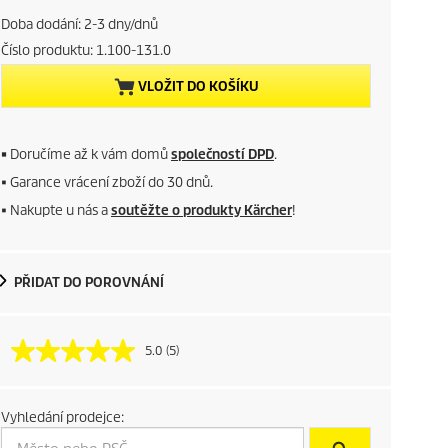
a
r
x
Doba dodání: 2-3 dny/dnů
Číslo produktu:
1.100-131.0
e
VLOŽIT DO KOŠÍKU
n
t
■
Doručíme až k vám domů
společností DPD
.
p
■ Garance vrácení zboží do 30 dnů.
■ Nakupte u nás a
soutěžte o produkty Kärcher
!
r
o
PŘIDAT DO POROVNÁNÍ
d
u
5.0
(5)
c
Vyhledání prodejce:
t