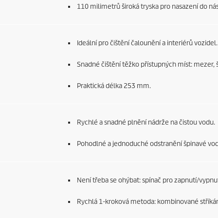
110 milimetrů široká tryska pro nasazení do nás
Ideální pro čištění čalounění a interiérů vozidel.
Snadné čištění těžko přístupných míst: mezer, š
Praktická délka 253 mm.
Rychlé a snadné plnění nádrže na čistou vodu.
Pohodlné a jednoduché odstranění špinavé vod
Není třeba se ohýbat: spínač pro zapnutí/vypnut
Rychlá 1-kroková metoda: kombinované stříkán