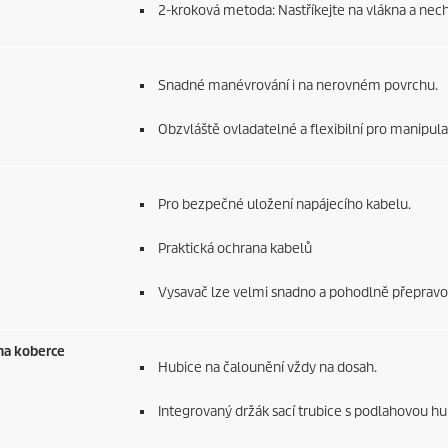
2-kroková metoda: Nastříkejte na vlákna a nech
Snadné manévrování i na nerovném povrchu.
Obzvláště ovladatelné a flexibilní pro manipulaci
Pro bezpečné uložení napájecího kabelu.
Praktická ochrana kabelů
Vysavač lze velmi snadno a pohodlně přepravov
 na koberce
Hubice na čalounění vždy na dosah.
Integrovaný držák sací trubice s podlahovou hubi