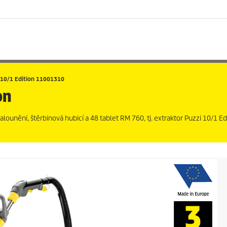
10/1 Edition 11001310
on
ounění, štěrbinová hubicí a 48 tablet RM 760, tj. extraktor
Puzzi
10/1 Edi